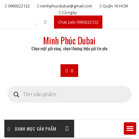
Skip
0969222122
minhphucdubai@gmail.com
Quận 10 HCM
to
Cả ngày
content
Chat zalo 0969222122
Minh Phúc Dubai
Chọn mặt gửi vàng, chọn thương hiệu gửi tin yêu
0
Tìm
kiếm
sản
phẩm
DANH MỤC SẢN PHẨM