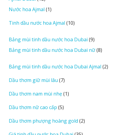
sản
r
1
Nước hoa Ajmal
1
phẩm
e
sản
r
10
Tinh dầu nước hoa Ajmal
10
phẩm
e
sản
v
phẩm
9
Bảng mùi tinh dầu nước hoa Dubai
9
i
sản
8
Bảng mùi tinh dầu nước hoa Dubai nữ
8
e
phẩm
sản
w
phẩm
2
Bảng mùi tinh dầu nước hoa Dubai Ajmal
2
s
sản
7
Dầu thơm giữ mùi lâu
7
phẩm
sản
1
Dầu thơm nam mùi nhẹ
1
phẩm
sản
5
Dầu thơm nữ cao cấp
5
phẩm
sản
2
Dầu thơm phượng hoàng gold
2
phẩm
sản
35
Giá tinh dầu nước hoa Dubai
35