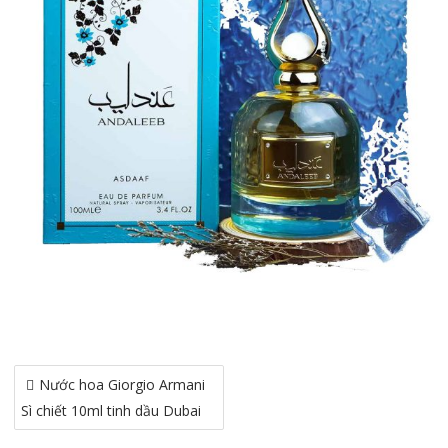
Điều
Nước hoa Giorgio Armani
hướng
Sì chiết 10ml tinh dầu Dubai
bài