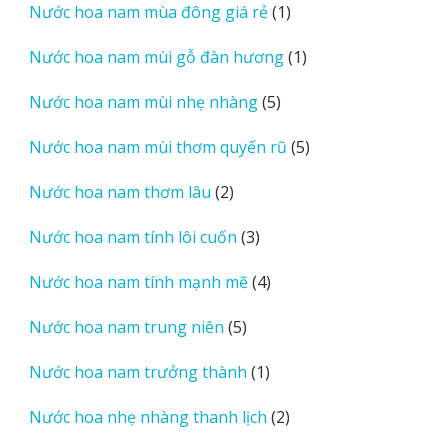
1
Nước hoa nam mùa đông giá rẻ
1
phẩm
sản
1
Nước hoa nam mùi gỗ đàn hương
1
phẩm
sản
5
Nước hoa nam mùi nhẹ nhàng
5
phẩm
sản
5
Nước hoa nam mùi thơm quyến rũ
5
phẩm
sản
2
Nước hoa nam thơm lâu
2
phẩm
sản
3
Nước hoa nam tính lôi cuốn
3
phẩm
sản
4
Nước hoa nam tính mạnh mẽ
4
phẩm
sản
5
Nước hoa nam trung niên
5
phẩm
sản
1
Nước hoa nam trưởng thành
1
phẩm
sản
2
Nước hoa nhẹ nhàng thanh lịch
2
phẩm
sản