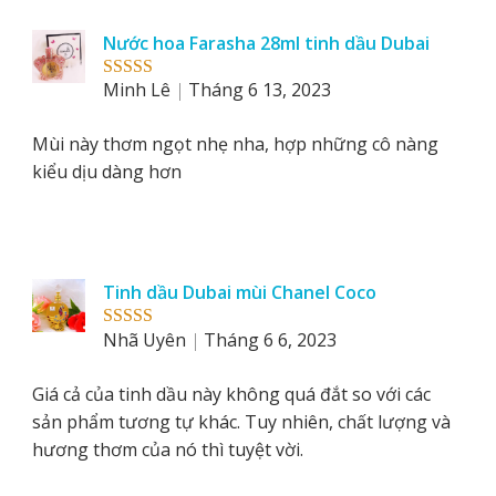
Nước hoa Farasha 28ml tinh dầu Dubai
Minh Lê
Tháng 6 13, 2023
Rated
5
out
of 5
Mùi này thơm ngọt nhẹ nha, hợp những cô nàng
kiểu dịu dàng hơn
Tinh dầu Dubai mùi Chanel Coco
Nhã Uyên
Tháng 6 6, 2023
Rated
5
out
of 5
Giá cả của tinh dầu này không quá đắt so với các
sản phẩm tương tự khác. Tuy nhiên, chất lượng và
hương thơm của nó thì tuyệt vời.