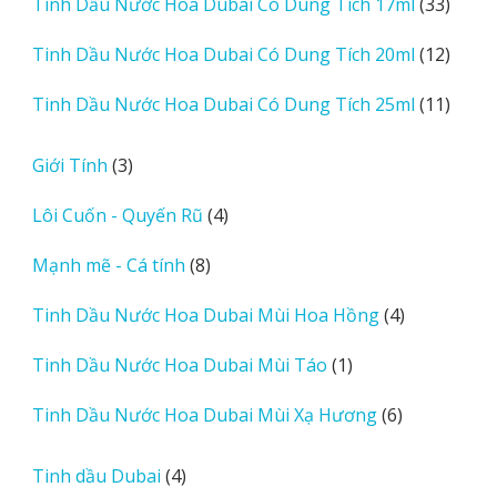
33
Tinh Dầu Nước Hoa Dubai Có Dung Tích 17ml
33
phẩm
sản
12
Tinh Dầu Nước Hoa Dubai Có Dung Tích 20ml
12
phẩm
sản
11
Tinh Dầu Nước Hoa Dubai Có Dung Tích 25ml
11
phẩm
sản
phẩm
3
Giới Tính
3
sản
4
Lôi Cuốn - Quyến Rũ
4
phẩm
sản
8
Mạnh mẽ - Cá tính
8
phẩm
sản
4
Tinh Dầu Nước Hoa Dubai Mùi Hoa Hồng
4
phẩm
sản
1
Tinh Dầu Nước Hoa Dubai Mùi Táo
1
phẩm
sản
6
Tinh Dầu Nước Hoa Dubai Mùi Xạ Hương
6
phẩm
sản
phẩm
4
Tinh dầu Dubai
4