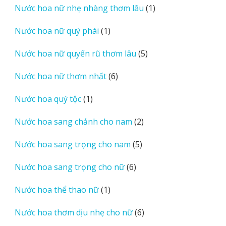
1
Nước hoa nữ nhẹ nhàng thơm lâu
1
phẩm
sản
1
Nước hoa nữ quý phái
1
phẩm
sản
5
Nước hoa nữ quyến rũ thơm lâu
5
phẩm
sản
6
Nước hoa nữ thơm nhất
6
phẩm
sản
1
Nước hoa quý tộc
1
phẩm
sản
2
Nước hoa sang chảnh cho nam
2
phẩm
sản
5
Nước hoa sang trọng cho nam
5
phẩm
sản
6
Nước hoa sang trọng cho nữ
6
phẩm
sản
1
Nước hoa thể thao nữ
1
phẩm
sản
6
Nước hoa thơm dịu nhẹ cho nữ
6
phẩm
sản