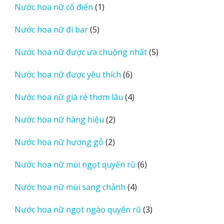
1
Nước hoa nữ cổ điển
1
phẩm
sản
5
Nước hoa nữ đi bar
5
phẩm
sản
5
Nước hoa nữ được ưa chuộng nhất
5
phẩm
sản
6
Nước hoa nữ được yêu thích
6
phẩm
sản
4
Nước hoa nữ giá rẻ thơm lâu
4
phẩm
sản
2
Nước hoa nữ hàng hiệu
2
phẩm
sản
2
Nước hoa nữ hương gỗ
2
phẩm
sản
6
Nước hoa nữ mùi ngọt quyến rũ
6
phẩm
sản
4
Nước hoa nữ mùi sang chảnh
4
phẩm
sản
3
Nước hoa nữ ngọt ngào quyến rũ
3
phẩm
sản