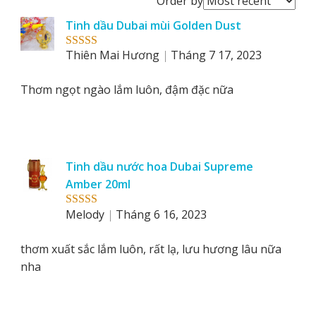
Order by
reviews
Tinh dầu Dubai mùi Golden Dust
by
Thiên Mai Hương
Tháng 7 17, 2023
Rated
5
out
of 5
Thơm ngọt ngào lắm luôn, đậm đặc nữa
Tinh dầu nước hoa Dubai Supreme
Amber 20ml
Melody
Tháng 6 16, 2023
Rated
5
out
of 5
thơm xuất sắc lắm luôn, rất lạ, lưu hương lâu nữa
nha