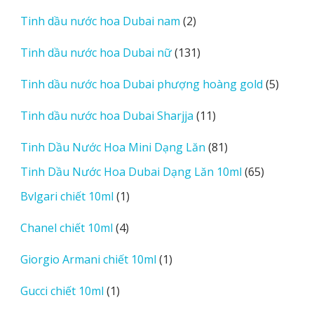
phẩm
2
Tinh dầu nước hoa Dubai nam
2
sản
131
Tinh dầu nước hoa Dubai nữ
131
phẩm
sản
5
Tinh dầu nước hoa Dubai phượng hoàng gold
5
phẩm
sản
11
Tinh dầu nước hoa Dubai Sharjja
11
phẩm
sản
81
Tinh Dầu Nước Hoa Mini Dạng Lăn
81
phẩm
sản
65
Tinh Dầu Nước Hoa Dubai Dạng Lăn 10ml
65
phẩm
sản
1
Bvlgari chiết 10ml
1
phẩm
sản
4
Chanel chiết 10ml
4
phẩm
sản
1
Giorgio Armani chiết 10ml
1
phẩm
sản
1
Gucci chiết 10ml
1
phẩm
sản