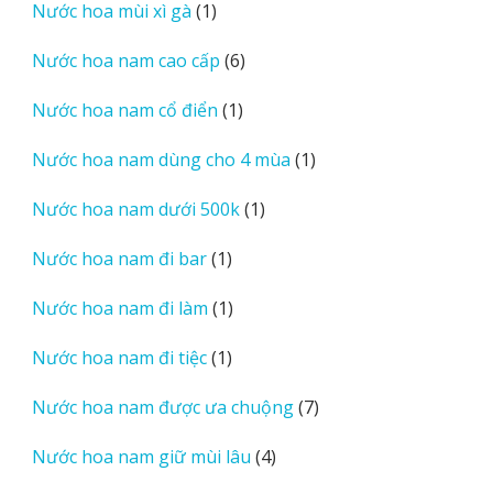
1
Nước hoa mùi xì gà
1
phẩm
sản
6
Nước hoa nam cao cấp
6
phẩm
sản
1
Nước hoa nam cổ điển
1
phẩm
sản
1
Nước hoa nam dùng cho 4 mùa
1
phẩm
sản
1
Nước hoa nam dưới 500k
1
phẩm
sản
1
Nước hoa nam đi bar
1
phẩm
sản
1
Nước hoa nam đi làm
1
phẩm
sản
1
Nước hoa nam đi tiệc
1
phẩm
sản
7
Nước hoa nam được ưa chuộng
7
phẩm
sản
4
Nước hoa nam giữ mùi lâu
4
phẩm
sản