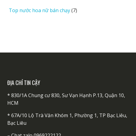
sản
7
Top nước hoa nữ bán chạy
7
phẩm
sản
phẩm
ĐỊA CHỈ TIN CẬY
* 830/1A Chung cư 830, Sư Vạn Hạnh P.13, Quận 10,
HCM
* 67A/10 Lộ Trà Văn Khóm 1, Phường 1, TP Bạc Liêu,
Bạc Liêu
–
Chat zalo 0969222122