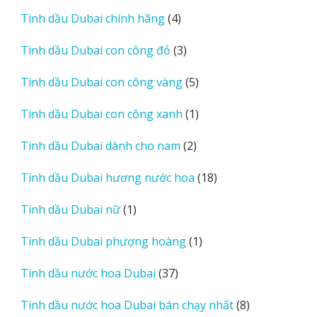
sản
4
Tinh dầu Dubai chính hãng
4
phẩm
sản
3
Tinh dầu Dubai con công đỏ
3
phẩm
sản
5
Tinh dầu Dubai con công vàng
5
phẩm
sản
1
Tinh dầu Dubai con công xanh
1
phẩm
sản
2
Tinh dầu Dubai dành cho nam
2
phẩm
sản
18
Tinh dầu Dubai hương nước hoa
18
phẩm
sản
1
Tinh dầu Dubai nữ
1
phẩm
sản
1
Tinh dầu Dubai phượng hoàng
1
phẩm
sản
37
Tinh dầu nước hoa Dubai
37
phẩm
sản
8
Tinh dầu nước hoa Dubai bán chạy nhất
8
phẩm