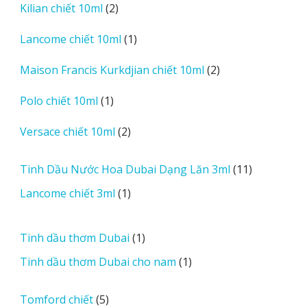
2
Kilian chiết 10ml
2
phẩm
sản
1
Lancome chiết 10ml
1
phẩm
sản
2
Maison Francis Kurkdjian chiết 10ml
2
phẩm
sản
1
Polo chiết 10ml
1
phẩm
sản
2
Versace chiết 10ml
2
phẩm
sản
phẩm
11
Tinh Dầu Nước Hoa Dubai Dạng Lăn 3ml
11
sản
1
Lancome chiết 3ml
1
phẩm
sản
phẩm
1
Tinh dầu thơm Dubai
1
sản
1
Tinh dầu thơm Dubai cho nam
1
phẩm
sản
phẩm
5
Tomford chiết
5