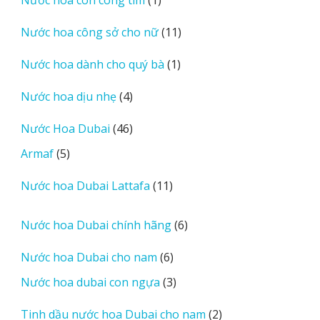
phẩm
sản
11
Nước hoa công sở cho nữ
11
phẩm
sản
1
Nước hoa dành cho quý bà
1
phẩm
sản
4
Nước hoa dịu nhẹ
4
phẩm
sản
46
Nước Hoa Dubai
46
phẩm
sản
5
Armaf
5
phẩm
sản
11
Nước hoa Dubai Lattafa
11
phẩm
sản
phẩm
6
Nước hoa Dubai chính hãng
6
sản
6
Nước hoa Dubai cho nam
6
phẩm
sản
3
Nước hoa dubai con ngựa
3
phẩm
sản
2
Tinh dầu nước hoa Dubai cho nam
2
phẩm