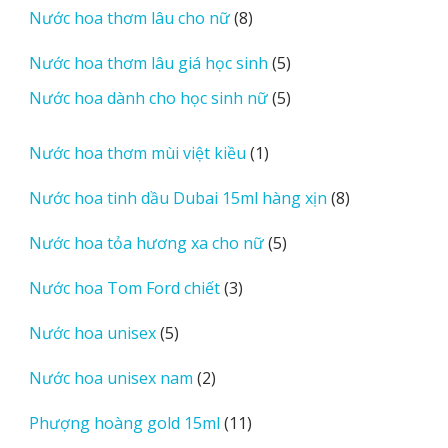
8
Nước hoa thơm lâu cho nữ
8
phẩm
sản
5
Nước hoa thơm lâu giá học sinh
5
phẩm
sản
5
Nước hoa dành cho học sinh nữ
5
phẩm
sản
phẩm
1
Nước hoa thơm mùi việt kiều
1
sản
8
Nước hoa tinh dầu Dubai 15ml hàng xịn
8
phẩm
sản
5
Nước hoa tỏa hương xa cho nữ
5
phẩm
sản
3
Nước hoa Tom Ford chiết
3
phẩm
sản
5
Nước hoa unisex
5
phẩm
sản
2
Nước hoa unisex nam
2
phẩm
sản
11
Phượng hoàng gold 15ml
11
phẩm
sản