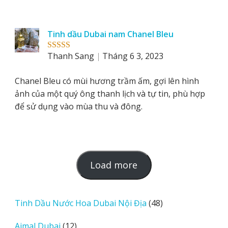
Tinh dầu Dubai nam Chanel Bleu
Thanh Sang
Tháng 6 3, 2023
Rated
5
out
of 5
Chanel Bleu có mùi hương trầm ấm, gợi lên hình
ảnh của một quý ông thanh lịch và tự tin, phù hợp
để sử dụng vào mùa thu và đông.
L
Load more
o
a
d
48
Tinh Dầu Nước Hoa Dubai Nội Địa
48
m
sản
12
Ajmal Dubai
12
o
phẩm