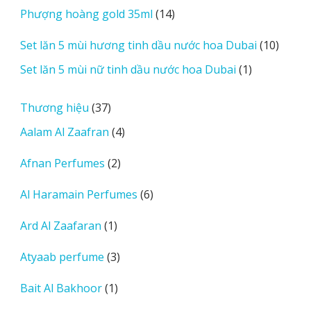
14
Phượng hoàng gold 35ml
14
phẩm
sản
10
Set lăn 5 mùi hương tinh dầu nước hoa Dubai
10
phẩm
sản
1
Set lăn 5 mùi nữ tinh dầu nước hoa Dubai
1
phẩm
sản
phẩm
37
Thương hiệu
37
sản
4
Aalam Al Zaafran
4
phẩm
sản
2
Afnan Perfumes
2
phẩm
sản
6
Al Haramain Perfumes
6
phẩm
sản
1
Ard Al Zaafaran
1
phẩm
sản
3
Atyaab perfume
3
phẩm
sản
1
Bait Al Bakhoor
1
phẩm
sản