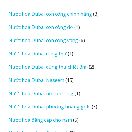
sản
phẩm
3
Nước hoa Dubai con công chính hãng
3
sản
1
Nước hoa Dubai con công đỏ
1
phẩm
sản
6
Nước hoa Dubai con công vàng
6
phẩm
sản
1
Nước hoa Dubai dùng thử
1
phẩm
sản
2
Nước hoa Dubai dùng thử chiết 3ml
2
phẩm
sản
15
Nước hoa Dubai Naseem
15
phẩm
sản
1
Nước hoa Dubai nữ con công
1
phẩm
sản
3
Nước hoa Dubai phượng hoàng gold
3
phẩm
sản
5
Nước hoa đẳng cấp cho nam
5
phẩm
sản