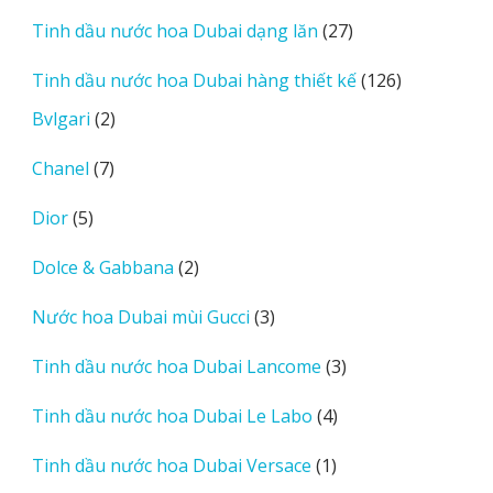
sản
27
Tinh dầu nước hoa Dubai dạng lăn
27
phẩm
sản
126
Tinh dầu nước hoa Dubai hàng thiết kế
126
phẩm
sản
2
Bvlgari
2
phẩm
sản
7
Chanel
7
phẩm
sản
5
Dior
5
phẩm
sản
2
Dolce & Gabbana
2
phẩm
sản
3
Nước hoa Dubai mùi Gucci
3
phẩm
sản
3
Tinh dầu nước hoa Dubai Lancome
3
phẩm
sản
4
Tinh dầu nước hoa Dubai Le Labo
4
phẩm
sản
1
Tinh dầu nước hoa Dubai Versace
1
phẩm
sản