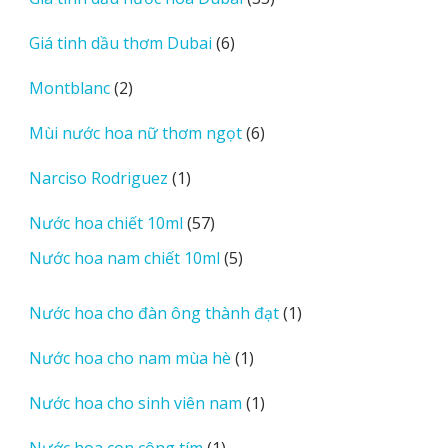
phẩm
sản
6
Giá tinh dầu thơm Dubai
6
phẩm
sản
2
Montblanc
2
phẩm
sản
6
Mùi nước hoa nữ thơm ngọt
6
phẩm
sản
1
Narciso Rodriguez
1
phẩm
sản
57
Nước hoa chiết 10ml
57
phẩm
sản
5
Nước hoa nam chiết 10ml
5
phẩm
sản
phẩm
1
Nước hoa cho đàn ông thành đạt
1
sản
1
Nước hoa cho nam mùa hè
1
phẩm
sản
1
Nước hoa cho sinh viên nam
1
phẩm
sản
1
Nước hoa con công tím
1