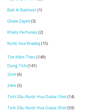
sản
1
Bait Al Bakhoor
1
phẩm
sản
3
Ghala Zayed
3
phẩm
sản
2
Khalis Perfumes
2
phẩm
sản
15
Nước hoa Khadlaj
15
phẩm
sản
phẩm
149
Tìm Kiếm Theo
149
sản
141
Dung Tích
141
phẩm
sản
6
22ml
6
phẩm
sản
5
24ml
5
phẩm
sản
14
Tinh Dầu Nước Hoa Dubai 15ml
14
phẩm
sản
59
Tinh Dầu Nước Hoa Dubai 35ml
59
phẩm