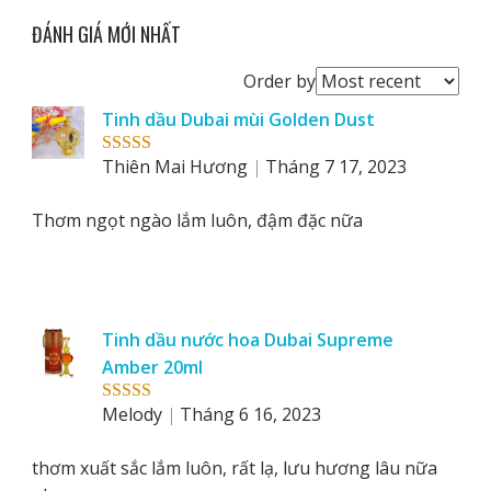
ĐÁNH GIÁ MỚI NHẤT
Order
Order by
reviews
Tinh dầu Dubai mùi Golden Dust
by
Thiên Mai Hương
Tháng 7 17, 2023
Rated
5
out
of 5
Thơm ngọt ngào lắm luôn, đậm đặc nữa
Tinh dầu nước hoa Dubai Supreme
Amber 20ml
Melody
Tháng 6 16, 2023
Rated
5
out
of 5
thơm xuất sắc lắm luôn, rất lạ, lưu hương lâu nữa