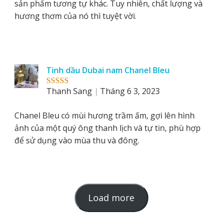
sản phẩm tương tự khác. Tuy nhiên, chất lượng và
hương thơm của nó thì tuyệt vời.
Tinh dầu Dubai nam Chanel Bleu
Thanh Sang
Tháng 6 3, 2023
Rated
5
out
of 5
Chanel Bleu có mùi hương trầm ấm, gợi lên hình
ảnh của một quý ông thanh lịch và tự tin, phù hợp
để sử dụng vào mùa thu và đông.
L
Load more
o
a