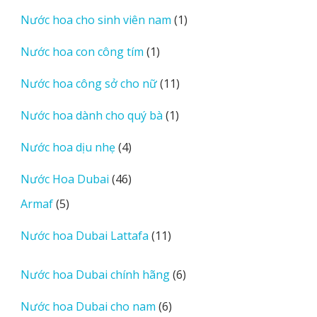
sản
1
Nước hoa cho sinh viên nam
1
phẩm
sản
1
Nước hoa con công tím
1
phẩm
sản
11
Nước hoa công sở cho nữ
11
phẩm
sản
1
Nước hoa dành cho quý bà
1
phẩm
sản
4
Nước hoa dịu nhẹ
4
phẩm
sản
46
Nước Hoa Dubai
46
phẩm
sản
5
Armaf
5
phẩm
sản
11
Nước hoa Dubai Lattafa
11
phẩm
sản
phẩm
6
Nước hoa Dubai chính hãng
6
sản
6
Nước hoa Dubai cho nam
6
phẩm