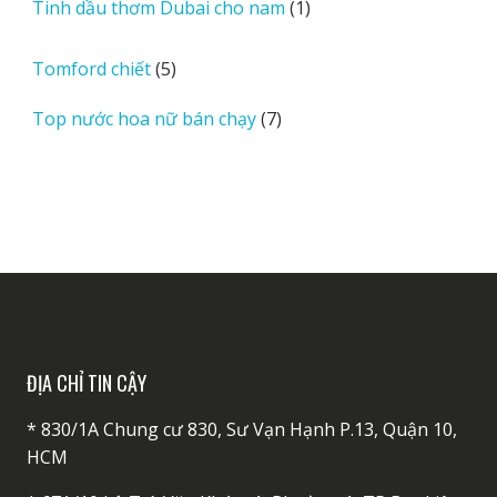
1
Tinh dầu thơm Dubai cho nam
1
phẩm
sản
phẩm
5
Tomford chiết
5
sản
7
Top nước hoa nữ bán chạy
7
phẩm
sản
phẩm
ĐỊA CHỈ TIN CẬY
* 830/1A Chung cư 830, Sư Vạn Hạnh P.13, Quận 10,
HCM