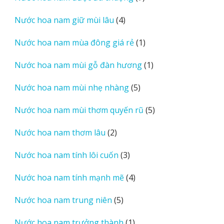
sản
4
Nước hoa nam giữ mùi lâu
4
phẩm
sản
1
Nước hoa nam mùa đông giá rẻ
1
phẩm
sản
1
Nước hoa nam mùi gỗ đàn hương
1
phẩm
sản
5
Nước hoa nam mùi nhẹ nhàng
5
phẩm
sản
5
Nước hoa nam mùi thơm quyến rũ
5
phẩm
sản
2
Nước hoa nam thơm lâu
2
phẩm
sản
3
Nước hoa nam tính lôi cuốn
3
phẩm
sản
4
Nước hoa nam tính mạnh mẽ
4
phẩm
sản
5
Nước hoa nam trung niên
5
phẩm
sản
1
Nước hoa nam trưởng thành
1