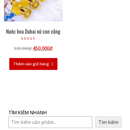
Nước hoa Dubai nữ con công
Được xếp hạng
Giá
Giá
450.000
₫
5.00
590.000
₫
5 sao
gốc
hiện
là:
tại
Thêm vào giỏ hàng
590.000₫.
là:
450.000₫.
TÌM KIẾM NHANH
Tìm kiếm