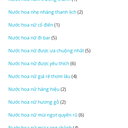
phẩm
sản
2
Nước hoa nhẹ nhàng thanh lịch
2
phẩm
sản
1
Nước hoa nữ cổ điển
1
phẩm
sản
5
Nước hoa nữ đi bar
5
phẩm
sản
5
Nước hoa nữ được ưa chuộng nhất
5
phẩm
sản
6
Nước hoa nữ được yêu thích
6
phẩm
sản
4
Nước hoa nữ giá rẻ thơm lâu
4
phẩm
sản
2
Nước hoa nữ hàng hiệu
2
phẩm
sản
2
Nước hoa nữ hương gỗ
2
phẩm
sản
6
Nước hoa nữ mùi ngọt quyến rũ
6
phẩm
sản
4
Nước hoa nữ mùi sang chảnh
4