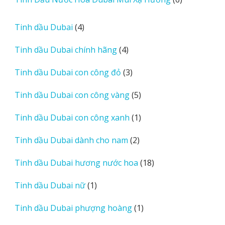
phẩm
sản
phẩm
4
Tinh dầu Dubai
4
sản
4
Tinh dầu Dubai chính hãng
4
phẩm
sản
3
Tinh dầu Dubai con công đỏ
3
phẩm
sản
5
Tinh dầu Dubai con công vàng
5
phẩm
sản
1
Tinh dầu Dubai con công xanh
1
phẩm
sản
2
Tinh dầu Dubai dành cho nam
2
phẩm
sản
18
Tinh dầu Dubai hương nước hoa
18
phẩm
sản
1
Tinh dầu Dubai nữ
1
phẩm
sản
1
Tinh dầu Dubai phượng hoàng
1
phẩm
sản