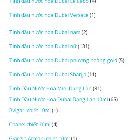
4
Tinh dầu nước hoa Dubai Le Labo
4
phẩm
sản
1
Tinh dầu nước hoa Dubai Versace
1
phẩm
sản
phẩm
2
Tinh dầu nước hoa Dubai nam
2
sản
131
Tinh dầu nước hoa Dubai nữ
131
phẩm
sản
5
Tinh dầu nước hoa Dubai phượng hoàng gold
5
phẩm
sản
11
Tinh dầu nước hoa Dubai Sharjja
11
phẩm
sản
81
Tinh Dầu Nước Hoa Mini Dạng Lăn
81
phẩm
sản
65
Tinh Dầu Nước Hoa Dubai Dạng Lăn 10ml
65
phẩm
sản
1
Bvlgari chiết 10ml
1
phẩm
sản
4
Chanel chiết 10ml
4
phẩm
sản
1
Giorgio Armani chiết 10ml
1
phẩm