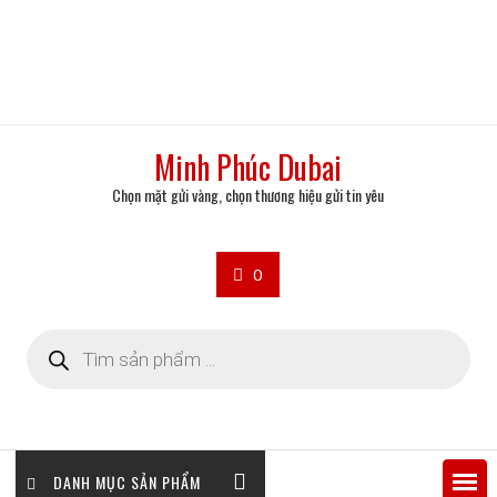
Minh Phúc Dubai
Chọn mặt gửi vàng, chọn thương hiệu gửi tin yêu
0
Tìm
kiếm
sản
phẩm
DANH MỤC SẢN PHẨM