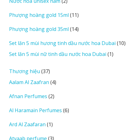
2
Nước hoa unisex nam
2
phẩm
sản
11
Phượng hoàng gold 15ml
11
phẩm
sản
14
Phượng hoàng gold 35ml
14
phẩm
sản
10
Set lăn 5 mùi hương tinh dầu nước hoa Dubai
10
phẩm
sản
1
Set lăn 5 mùi nữ tinh dầu nước hoa Dubai
1
phẩm
sản
phẩm
37
Thương hiệu
37
sản
4
Aalam Al Zaafran
4
phẩm
sản
2
Afnan Perfumes
2
phẩm
sản
6
Al Haramain Perfumes
6
phẩm
sản
1
Ard Al Zaafaran
1
phẩm
sản
3
Atyaab perfume
3
phẩm