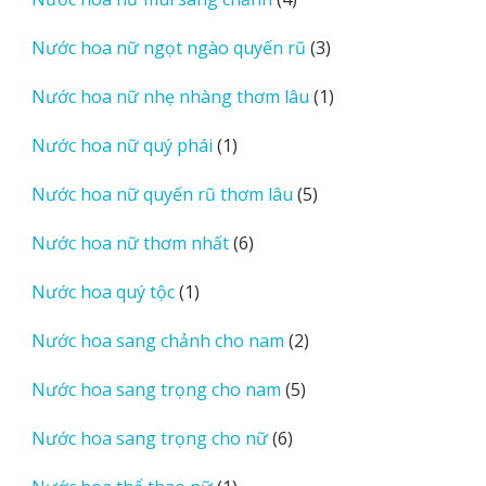
phẩm
sản
3
Nước hoa nữ ngọt ngào quyến rũ
3
phẩm
sản
1
Nước hoa nữ nhẹ nhàng thơm lâu
1
phẩm
sản
1
Nước hoa nữ quý phái
1
phẩm
sản
5
Nước hoa nữ quyến rũ thơm lâu
5
phẩm
sản
6
Nước hoa nữ thơm nhất
6
phẩm
sản
1
Nước hoa quý tộc
1
phẩm
sản
2
Nước hoa sang chảnh cho nam
2
phẩm
sản
5
Nước hoa sang trọng cho nam
5
phẩm
sản
6
Nước hoa sang trọng cho nữ
6
phẩm
sản