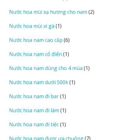
sản
2
Nước hoa mùi xạ hương cho nam
2
phẩm
sản
1
Nước hoa mùi xì gà
1
phẩm
sản
6
Nước hoa nam cao cấp
6
phẩm
sản
1
Nước hoa nam cổ điển
1
phẩm
sản
1
Nước hoa nam dùng cho 4 mùa
1
phẩm
sản
1
Nước hoa nam dưới 500k
1
phẩm
sản
1
Nước hoa nam đi bar
1
phẩm
sản
1
Nước hoa nam đi làm
1
phẩm
sản
1
Nước hoa nam đi tiệc
1
phẩm
sản
7
Nước hoa nam được ưa chuộng
7
phẩm