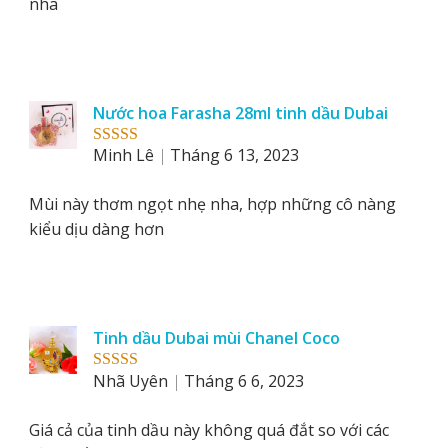
nha
Nước hoa Farasha 28ml tinh dầu Dubai
Minh Lê
Tháng 6 13, 2023
Rated
5
out
of 5
Mùi này thơm ngọt nhẹ nha, hợp những cô nàng
kiểu dịu dàng hơn
Tinh dầu Dubai mùi Chanel Coco
Nhã Uyên
Tháng 6 6, 2023
Rated
5
out
of 5
Giá cả của tinh dầu này không quá đắt so với các