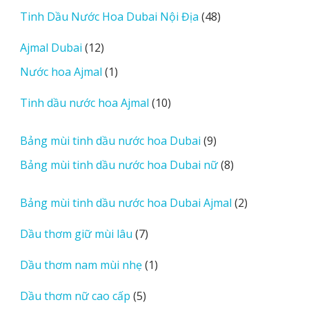
d
48
Tinh Dầu Nước Hoa Dubai Nội Địa
48
m
sản
12
Ajmal Dubai
12
o
phẩm
sản
r
1
Nước hoa Ajmal
1
phẩm
e
sản
r
10
Tinh dầu nước hoa Ajmal
10
phẩm
e
sản
v
phẩm
9
Bảng mùi tinh dầu nước hoa Dubai
9
i
sản
8
Bảng mùi tinh dầu nước hoa Dubai nữ
8
e
phẩm
sản
w
phẩm
2
Bảng mùi tinh dầu nước hoa Dubai Ajmal
2
s
sản
7
Dầu thơm giữ mùi lâu
7
phẩm
sản
1
Dầu thơm nam mùi nhẹ
1
phẩm
sản
5
Dầu thơm nữ cao cấp
5
phẩm