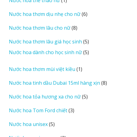
1
Nước hoa thể thao nữ
1
phẩm
sản
6
Nước hoa thơm dịu nhẹ cho nữ
6
phẩm
sản
8
Nước hoa thơm lâu cho nữ
8
phẩm
sản
5
Nước hoa thơm lâu giá học sinh
5
phẩm
sản
5
Nước hoa dành cho học sinh nữ
5
phẩm
sản
phẩm
1
Nước hoa thơm mùi việt kiều
1
sản
8
Nước hoa tinh dầu Dubai 15ml hàng xịn
8
phẩm
sản
5
Nước hoa tỏa hương xa cho nữ
5
phẩm
sản
3
Nước hoa Tom Ford chiết
3
phẩm
sản
5
Nước hoa unisex
5
phẩm
sản