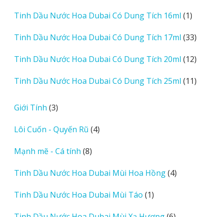
sản
1
Tinh Dầu Nước Hoa Dubai Có Dung Tích 16ml
1
phẩm
sản
33
Tinh Dầu Nước Hoa Dubai Có Dung Tích 17ml
33
phẩm
sản
12
Tinh Dầu Nước Hoa Dubai Có Dung Tích 20ml
12
phẩm
sản
11
Tinh Dầu Nước Hoa Dubai Có Dung Tích 25ml
11
phẩm
sản
phẩm
3
Giới Tính
3
sản
4
Lôi Cuốn - Quyến Rũ
4
phẩm
sản
8
Mạnh mẽ - Cá tính
8
phẩm
sản
4
Tinh Dầu Nước Hoa Dubai Mùi Hoa Hồng
4
phẩm
sản
1
Tinh Dầu Nước Hoa Dubai Mùi Táo
1
phẩm
sản
6
Tinh Dầu Nước Hoa Dubai Mùi Xạ Hương
6