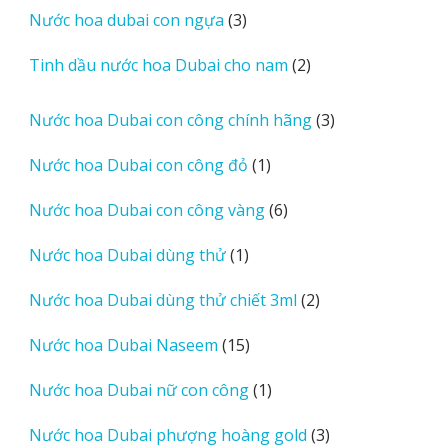
sản
3
Nước hoa dubai con ngựa
3
phẩm
sản
2
Tinh dầu nước hoa Dubai cho nam
2
phẩm
sản
phẩm
3
Nước hoa Dubai con công chính hãng
3
sản
1
Nước hoa Dubai con công đỏ
1
phẩm
sản
6
Nước hoa Dubai con công vàng
6
phẩm
sản
1
Nước hoa Dubai dùng thử
1
phẩm
sản
2
Nước hoa Dubai dùng thử chiết 3ml
2
phẩm
sản
15
Nước hoa Dubai Naseem
15
phẩm
sản
1
Nước hoa Dubai nữ con công
1
phẩm
sản
3
Nước hoa Dubai phượng hoàng gold
3
phẩm