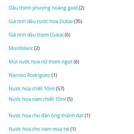
sản
2
Dầu thơm phượng hoàng gold
2
phẩm
sản
35
Giá tinh dầu nước hoa Dubai
35
phẩm
sản
6
Giá tinh dầu thơm Dubai
6
phẩm
sản
2
Montblanc
2
phẩm
sản
6
Mùi nước hoa nữ thơm ngọt
6
phẩm
sản
1
Narciso Rodriguez
1
phẩm
sản
57
Nước hoa chiết 10ml
57
phẩm
sản
5
Nước hoa nam chiết 10ml
5
phẩm
sản
phẩm
1
Nước hoa cho đàn ông thành đạt
1
sản
1
Nước hoa cho nam mùa hè
1
phẩm