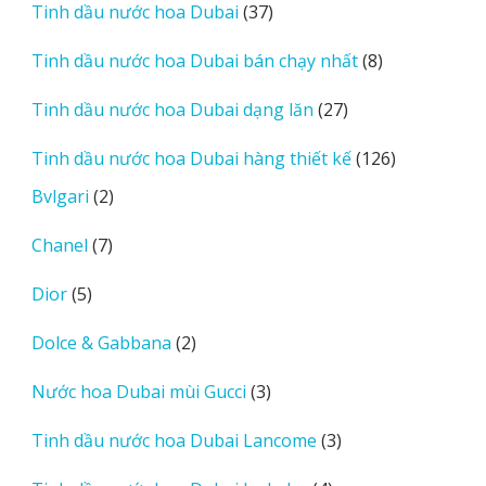
37
Tinh dầu nước hoa Dubai
37
phẩm
sản
8
Tinh dầu nước hoa Dubai bán chạy nhất
8
phẩm
sản
27
Tinh dầu nước hoa Dubai dạng lăn
27
phẩm
sản
126
Tinh dầu nước hoa Dubai hàng thiết kế
126
phẩm
sản
2
Bvlgari
2
phẩm
sản
7
Chanel
7
phẩm
sản
5
Dior
5
phẩm
sản
2
Dolce & Gabbana
2
phẩm
sản
3
Nước hoa Dubai mùi Gucci
3
phẩm
sản
3
Tinh dầu nước hoa Dubai Lancome
3
phẩm
sản