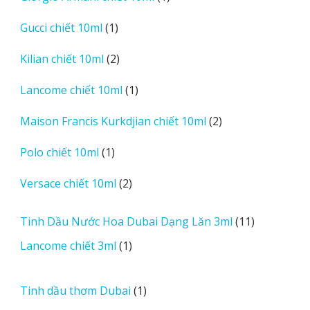
sản
1
Gucci chiết 10ml
1
phẩm
sản
2
Kilian chiết 10ml
2
phẩm
sản
1
Lancome chiết 10ml
1
phẩm
sản
2
Maison Francis Kurkdjian chiết 10ml
2
phẩm
sản
1
Polo chiết 10ml
1
phẩm
sản
2
Versace chiết 10ml
2
phẩm
sản
phẩm
11
Tinh Dầu Nước Hoa Dubai Dạng Lăn 3ml
11
sản
1
Lancome chiết 3ml
1
phẩm
sản
phẩm
1
Tinh dầu thơm Dubai
1
sản