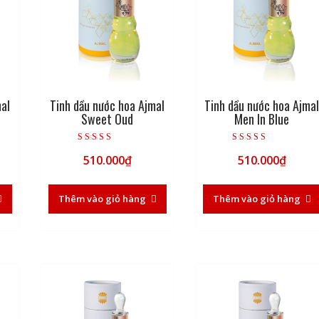
mal
Tinh dầu nước hoa Ajmal
Tinh dầu nước hoa Ajma
Sweet Oud
Men In Blue
Được xếp hạng
Được xếp hạng
510.000
₫
510.000
₫
5.00
5.00
5 sao
5 sao
Thêm vào giỏ hàng
Thêm vào giỏ hàng