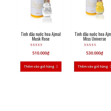
Tinh dầu nước hoa Ajmal
Tinh dầu nước hoa Aj
Musk Rose
Miss Universe
Được xếp hạng
Được xếp hạng
510.000
₫
530.000
₫
5.00
5.00
5 sao
5 sao
Thêm vào giỏ hàng
Thêm vào giỏ hàng