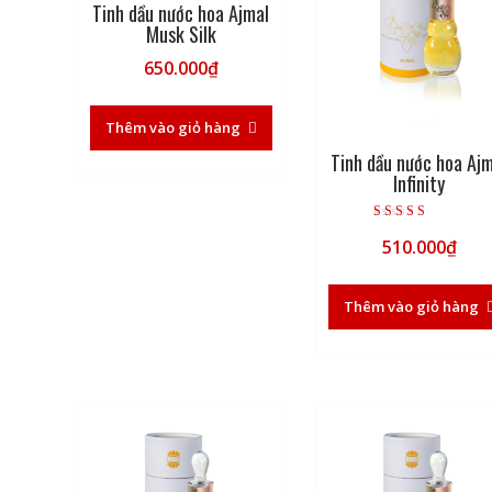
Tinh dầu nước hoa Ajmal
Musk Silk
650.000
₫
Thêm vào giỏ hàng
Tinh dầu nước hoa Aj
Infinity
Được xếp hạng
510.000
₫
5.00
5 sao
Thêm vào giỏ hàng