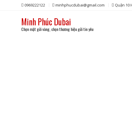
Skip
0969222122
minhphucdubai@gmail.com
Quận 10
to
content
Minh Phúc Dubai
Chọn mặt gửi vàng, chọn thương hiệu gửi tin yêu