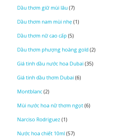
sản
7
Dầu thơm giữ mùi lâu
7
phẩm
sản
1
Dầu thơm nam mùi nhẹ
1
phẩm
sản
5
Dầu thơm nữ cao cấp
5
phẩm
sản
2
Dầu thơm phượng hoàng gold
2
phẩm
sản
35
Giá tinh dầu nước hoa Dubai
35
phẩm
sản
6
Giá tinh dầu thơm Dubai
6
phẩm
sản
2
Montblanc
2
phẩm
sản
6
Mùi nước hoa nữ thơm ngọt
6
phẩm
sản
1
Narciso Rodriguez
1
phẩm
sản
57
Nước hoa chiết 10ml
57
phẩm