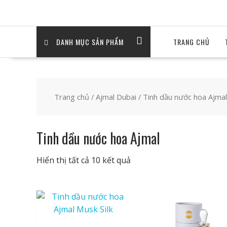
DANH MỤC SẢN PHẨM
TRANG CHỦ
Trang chủ
/
Ajmal Dubai
/ Tinh dầu nước hoa Ajmal
Tinh dầu nước hoa Ajmal
Đã
Hiển thị tất cả 10 kết quả
sắp
xếp
theo
mới
nhất