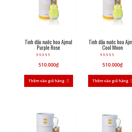
Tinh dầu nước hoa Ajmal
Tinh dầu nước hoa Aj
Purple Rose
Cool Moon
Được xếp hạng
Được xếp hạng
510.000
₫
510.000
₫
5.00
5.00
5 sao
5 sao
Thêm vào giỏ hàng
Thêm vào giỏ hàng