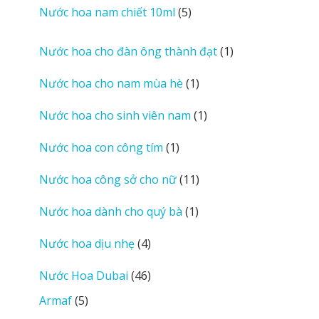
sản
5
Nước hoa nam chiết 10ml
5
phẩm
sản
phẩm
1
Nước hoa cho đàn ông thành đạt
1
sản
1
Nước hoa cho nam mùa hè
1
phẩm
sản
1
Nước hoa cho sinh viên nam
1
phẩm
sản
1
Nước hoa con công tím
1
phẩm
sản
11
Nước hoa công sở cho nữ
11
phẩm
sản
1
Nước hoa dành cho quý bà
1
phẩm
sản
4
Nước hoa dịu nhẹ
4
phẩm
sản
46
Nước Hoa Dubai
46
phẩm
sản
5
Armaf
5
phẩm
sản