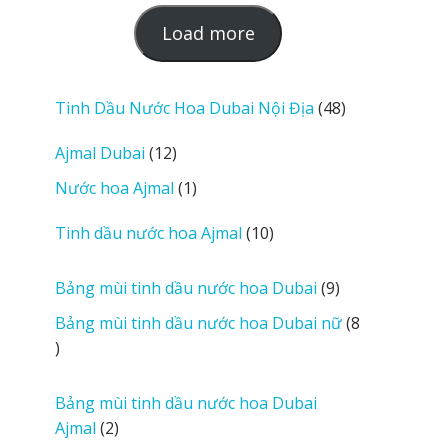
L
Load more
o
a
d
48
Tinh Dầu Nước Hoa Dubai Nội Địa
48
m
sản
12
Ajmal Dubai
12
o
phẩm
sản
r
1
Nước hoa Ajmal
1
phẩm
e
sản
r
10
Tinh dầu nước hoa Ajmal
10
phẩm
e
sản
v
phẩm
9
Bảng mùi tinh dầu nước hoa Dubai
9
i
sản
Bảng mùi tinh dầu nước hoa Dubai nữ
8
e
phẩm
8
w
sản
s
phẩm
Bảng mùi tinh dầu nước hoa Dubai
2
Ajmal
2