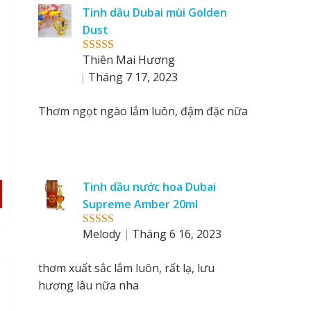
reviews
Tinh dầu Dubai mùi Golden
by
Dust
Thiên Mai Hương
Rated
5
out
of 5
Tháng 7 17, 2023
l
Thơm ngọt ngào lắm luôn, đậm đặc nữa
Tinh dầu nước hoa Dubai
Supreme Amber 20ml
Melody
Tháng 6 16, 2023
Rated
5
out
of 5
thơm xuất sắc lắm luôn, rất lạ, lưu
hương lâu nữa nha