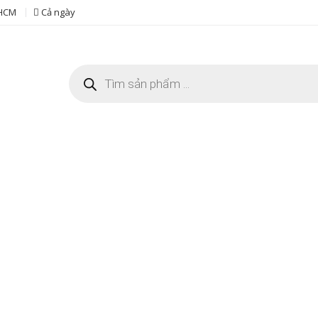
 HCM
Cả ngày
Tìm
kiếm
sản
phẩm