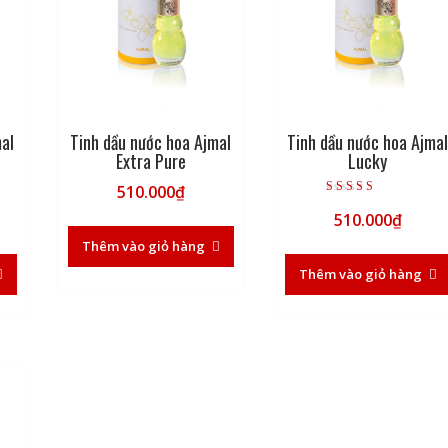
mal
Tinh dầu nước hoa Ajmal
Tinh dầu nước hoa Ajma
Extra Pure
Lucky
510.000
₫
Được xếp hạng
510.000
₫
5.00
5 sao
Thêm vào giỏ hàng
Thêm vào giỏ hàng