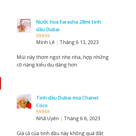
Nước hoa Farasha 28ml tinh
dầu Dubai
Minh Lê
Tháng 6 13, 2023
l
Rated
5
out
of 5
Mùi này thơm ngọt nhẹ nha, hợp những
cô nàng kiểu dịu dàng hơn
Tinh dầu Dubai mùi Chanel
Coco
Nhã Uyên
Tháng 6 6, 2023
Rated
5
out
of 5
Giá cả của tinh dầu này không quá đắt