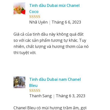
Tinh dầu Dubai mùi Chanel
Coco
Nhã Uyên
Tháng 6 6, 2023
Rated
5
out
of 5
Giá cả của tinh dầu này không quá đắt
so với các sản phẩm tương tự khác. Tuy
nhiên, chất lượng và hương thơm của nó
thì tuyệt vời.
Tinh dầu Dubai nam Chanel
Bleu
Thanh Sang
Tháng 6 3, 2023
Rated
5
out
of 5
Chanel Bleu có mùi hương trầm ấm, gợi