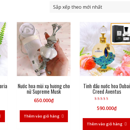
oria
Nước hoa mùi xạ hương cho
Tinh dầu nước hoa Duba
nữ Supreme Musk
Creed Aventus
650.000
₫
Được xếp hạng
590.000
₫
5.00
5 sao
Thêm vào giỏ hàng
Thêm vào giỏ hàng