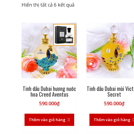
Đã
Hiển thị tất cả 6 kết quả
sắp
xếp
theo
mới
nhất
Tinh dầu Dubai hương nước
Tinh dầu Dubai mùi Vict
hoa Creed Aventus
Secret
590.000
₫
590.000
₫
Thêm vào giỏ hàng
Thêm vào giỏ hàng