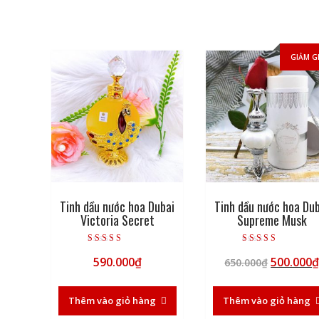
GIẢM G
Tinh dầu nước hoa Dubai
Tinh dầu nước hoa Du
Victoria Secret
Supreme Musk
Được xếp hạng
Được xếp hạng
Giá
590.000
₫
500.000
5.00
5.00
650.000
₫
5 sao
5 sao
gốc
là:
Thêm vào giỏ hàng
Thêm vào giỏ hàng
650.000₫