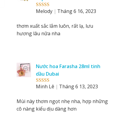
Melody
Tháng 6 16, 2023
Rated
5
out
of 5
thơm xuất sắc lắm luôn, rất lạ, lưu
hương lâu nữa nha
Nước hoa Farasha 28ml tinh
dầu Dubai
Minh Lê
Tháng 6 13, 2023
Rated
5
out
of 5
Mùi này thơm ngọt nhẹ nha, hợp những
cô nàng kiểu dịu dàng hơn