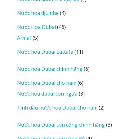
phẩm
sản
4
Nước hoa dịu nhẹ
4
phẩm
sản
46
Nước Hoa Dubai
46
phẩm
sản
5
Armaf
5
phẩm
sản
11
Nước hoa Dubai Lattafa
11
phẩm
sản
phẩm
6
Nước hoa Dubai chính hãng
6
sản
6
Nước hoa Dubai cho nam
6
phẩm
sản
3
Nước hoa dubai con ngựa
3
phẩm
sản
2
Tinh dầu nước hoa Dubai cho nam
2
phẩm
sản
phẩm
3
Nước hoa Dubai con công chính hãng
3
sản
1
Nước hoa Dubai con công đỏ
1