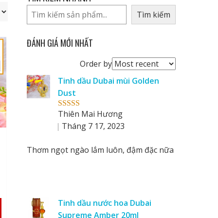
Tìm kiếm
ĐÁNH GIÁ MỚI NHẤT
Order
Order by
reviews
Tinh dầu Dubai mùi Golden
by
Dust
Thiên Mai Hương
Rated
5
out
of 5
Tháng 7 17, 2023
i
Thơm ngọt ngào lắm luôn, đậm đặc nữa
Tinh dầu nước hoa Dubai
Supreme Amber 20ml