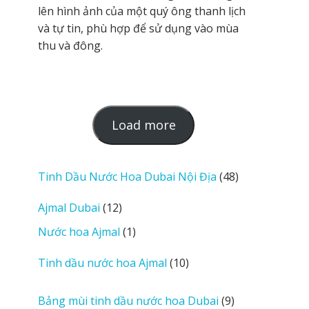
lên hình ảnh của một quý ông thanh lịch
và tự tin, phù hợp để sử dụng vào mùa
thu và đông.
L
Load more
o
a
d
48
Tinh Dầu Nước Hoa Dubai Nội Địa
48
m
sản
12
Ajmal Dubai
12
o
phẩm
sản
r
1
Nước hoa Ajmal
1
phẩm
e
sản
r
10
Tinh dầu nước hoa Ajmal
10
phẩm
e
sản
v
phẩm
9
Bảng mùi tinh dầu nước hoa Dubai
9