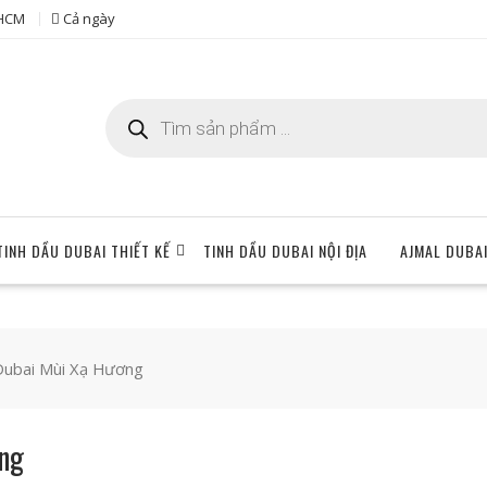
 HCM
Cả ngày
Tìm
kiếm
sản
phẩm
TINH DẦU DUBAI THIẾT KẾ
TINH DẦU DUBAI NỘI ĐỊA
AJMAL DUBA
Dubai Mùi Xạ Hương
ng