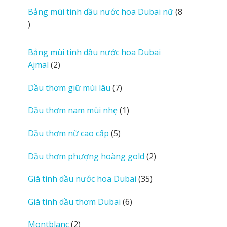
i
sản
Bảng mùi tinh dầu nước hoa Dubai nữ
8
e
phẩm
8
w
sản
s
phẩm
Bảng mùi tinh dầu nước hoa Dubai
2
Ajmal
2
sản
7
Dầu thơm giữ mùi lâu
7
phẩm
sản
1
Dầu thơm nam mùi nhẹ
1
phẩm
sản
5
Dầu thơm nữ cao cấp
5
phẩm
sản
2
Dầu thơm phượng hoàng gold
2
phẩm
sản
35
Giá tinh dầu nước hoa Dubai
35
phẩm
sản
6
Giá tinh dầu thơm Dubai
6
phẩm
sản
2
Montblanc
2
phẩm