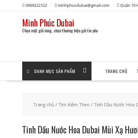
Skip
0969222122
minhphucdubai@gmail.com
Quận 10
to
content
Minh Phúc Dubai
Chọn mặt gửi vàng, chọn thương hiệu gửi tin yêu
DANH MỤC SẢN PHẨM
TRANG CHỦ
Trang chủ
/
Tìm Kiếm Theo
/ Tinh Dầu Nước Hoa 
Tinh Dầu Nước Hoa Dubai Mùi Xạ Hươ