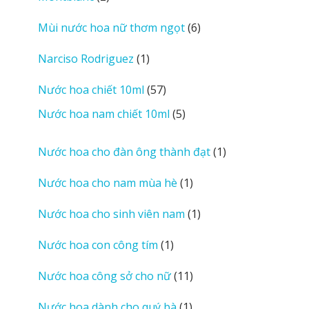
sản
6
Mùi nước hoa nữ thơm ngọt
6
phẩm
sản
1
Narciso Rodriguez
1
phẩm
sản
57
Nước hoa chiết 10ml
57
phẩm
sản
5
Nước hoa nam chiết 10ml
5
phẩm
sản
phẩm
1
Nước hoa cho đàn ông thành đạt
1
sản
1
Nước hoa cho nam mùa hè
1
phẩm
sản
1
Nước hoa cho sinh viên nam
1
phẩm
sản
1
Nước hoa con công tím
1
phẩm
sản
11
Nước hoa công sở cho nữ
11
phẩm
sản
1
Nước hoa dành cho quý bà
1