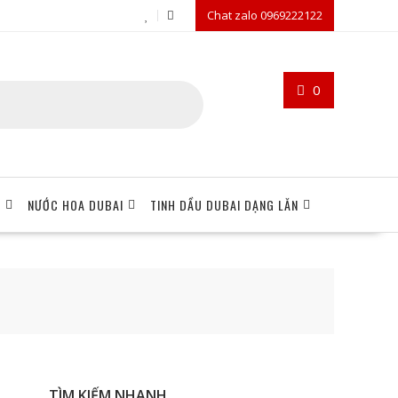
Chat zalo 0969222122
0
I
NƯỚC HOA DUBAI
TINH DẦU DUBAI DẠNG LĂN
TÌM KIẾM NHANH