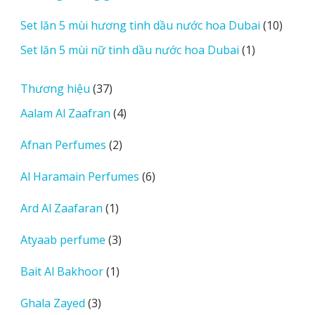
sản
10
Set lăn 5 mùi hương tinh dầu nước hoa Dubai
10
phẩm
sản
1
Set lăn 5 mùi nữ tinh dầu nước hoa Dubai
1
phẩm
sản
phẩm
37
Thương hiệu
37
sản
4
Aalam Al Zaafran
4
phẩm
sản
2
Afnan Perfumes
2
phẩm
sản
6
Al Haramain Perfumes
6
phẩm
sản
1
Ard Al Zaafaran
1
phẩm
sản
3
Atyaab perfume
3
phẩm
sản
1
Bait Al Bakhoor
1
phẩm
sản
3
Ghala Zayed
3
phẩm