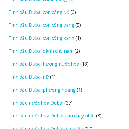
phẩm
sản
3
Tinh dầu Dubai con công đỏ
3
phẩm
sản
5
Tinh dầu Dubai con công vàng
5
phẩm
sản
1
Tinh dầu Dubai con công xanh
1
phẩm
sản
2
Tinh dầu Dubai dành cho nam
2
phẩm
sản
18
Tinh dầu Dubai hương nước hoa
18
phẩm
sản
1
Tinh dầu Dubai nữ
1
phẩm
sản
1
Tinh dầu Dubai phượng hoàng
1
phẩm
sản
37
Tinh dầu nước hoa Dubai
37
phẩm
sản
8
Tinh dầu nước hoa Dubai bán chạy nhất
8
phẩm
sản
27
Tinh dầu nước hoa Dubai dạng lăn
27