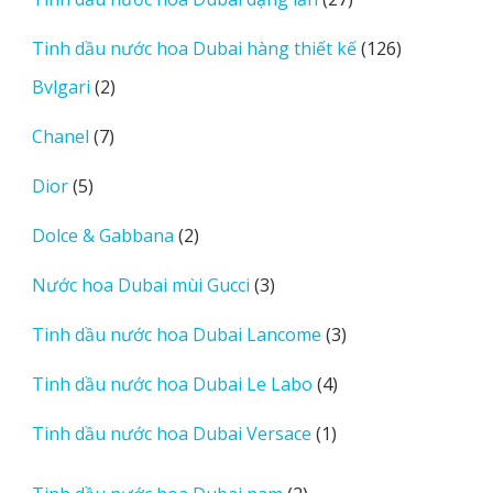
phẩm
sản
126
Tinh dầu nước hoa Dubai hàng thiết kế
126
phẩm
sản
2
Bvlgari
2
phẩm
sản
7
Chanel
7
phẩm
sản
5
Dior
5
phẩm
sản
2
Dolce & Gabbana
2
phẩm
sản
3
Nước hoa Dubai mùi Gucci
3
phẩm
sản
3
Tinh dầu nước hoa Dubai Lancome
3
phẩm
sản
4
Tinh dầu nước hoa Dubai Le Labo
4
phẩm
sản
1
Tinh dầu nước hoa Dubai Versace
1
phẩm
sản
phẩm