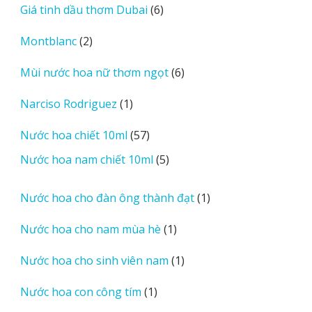
6
Giá tinh dầu thơm Dubai
6
phẩm
sản
2
Montblanc
2
phẩm
sản
6
Mùi nước hoa nữ thơm ngọt
6
phẩm
sản
1
Narciso Rodriguez
1
phẩm
sản
57
Nước hoa chiết 10ml
57
phẩm
sản
5
Nước hoa nam chiết 10ml
5
phẩm
sản
phẩm
1
Nước hoa cho đàn ông thành đạt
1
sản
1
Nước hoa cho nam mùa hè
1
phẩm
sản
1
Nước hoa cho sinh viên nam
1
phẩm
sản
1
Nước hoa con công tím
1
phẩm
sản