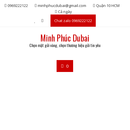
Skip
0969222122
minhphucdubai@gmail.com
Quận 10 HCM
to
Cả ngày
content
Chat zalo 0969222122
Minh Phúc Dubai
Chọn mặt gửi vàng, chọn thương hiệu gửi tin yêu
0