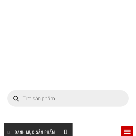
Tìm
kiếm
sản
phẩm
DANH MỤC SẢN PHẨM