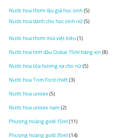
sản
5
Nước hoa thơm lâu giá học sinh
5
phẩm
sản
5
Nước hoa dành cho học sinh nữ
5
phẩm
sản
phẩm
1
Nước hoa thơm mùi việt kiều
1
sản
8
Nước hoa tinh dầu Dubai 15ml hàng xịn
8
phẩm
sản
5
Nước hoa tỏa hương xa cho nữ
5
phẩm
sản
3
Nước hoa Tom Ford chiết
3
phẩm
sản
5
Nước hoa unisex
5
phẩm
sản
2
Nước hoa unisex nam
2
phẩm
sản
11
Phượng hoàng gold 15ml
11
phẩm
sản
14
Phượng hoàng gold 35ml
14
phẩm