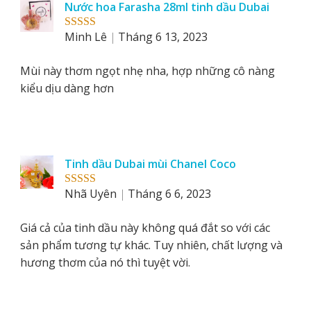
Nước hoa Farasha 28ml tinh dầu Dubai
Minh Lê
Tháng 6 13, 2023
Rated
5
out
of 5
Mùi này thơm ngọt nhẹ nha, hợp những cô nàng
kiểu dịu dàng hơn
Tinh dầu Dubai mùi Chanel Coco
Nhã Uyên
Tháng 6 6, 2023
Rated
5
out
of 5
Giá cả của tinh dầu này không quá đắt so với các
sản phẩm tương tự khác. Tuy nhiên, chất lượng và
hương thơm của nó thì tuyệt vời.