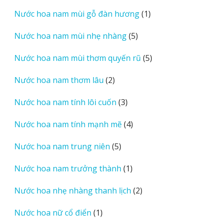
sản
1
Nước hoa nam mùi gỗ đàn hương
1
phẩm
sản
5
Nước hoa nam mùi nhẹ nhàng
5
phẩm
sản
5
Nước hoa nam mùi thơm quyến rũ
5
phẩm
sản
2
Nước hoa nam thơm lâu
2
phẩm
sản
3
Nước hoa nam tính lôi cuốn
3
phẩm
sản
4
Nước hoa nam tính mạnh mẽ
4
phẩm
sản
5
Nước hoa nam trung niên
5
phẩm
sản
1
Nước hoa nam trưởng thành
1
phẩm
sản
2
Nước hoa nhẹ nhàng thanh lịch
2
phẩm
sản
1
Nước hoa nữ cổ điển
1
phẩm