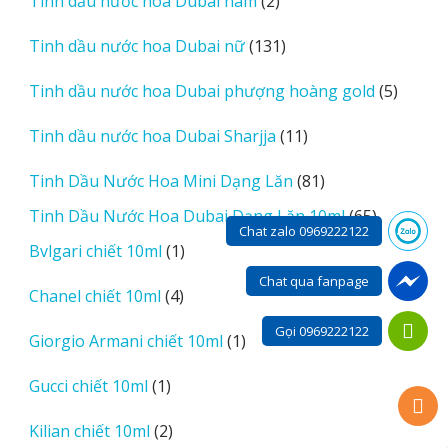
2
Tinh dầu nước hoa Dubai nam
2
sản
131
Tinh dầu nước hoa Dubai nữ
131
phẩm
sản
5
Tinh dầu nước hoa Dubai phượng hoàng gold
5
phẩm
sản
11
Tinh dầu nước hoa Dubai Sharjja
11
phẩm
sản
81
Tinh Dầu Nước Hoa Mini Dạng Lăn
81
phẩm
sản
65
Tinh Dầu Nước Hoa Dubai Dạng Lăn 10ml
65
phẩm
Chat zalo 0969222122
sản
1
Bvlgari chiết 10ml
1
phẩm
sản
Chat qua fanpage
4
Chanel chiết 10ml
4
phẩm
sản
Gọi 0969222122
1
Giorgio Armani chiết 10ml
1
phẩm
sản
1
Gucci chiết 10ml
1
phẩm
sản
2
Kilian chiết 10ml
2
phẩm