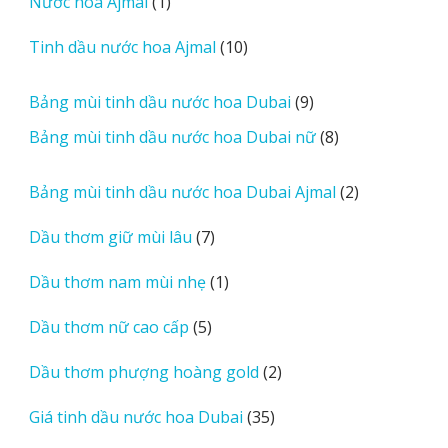
1
Nước hoa Ajmal
1
phẩm
e
sản
r
10
Tinh dầu nước hoa Ajmal
10
phẩm
e
sản
v
phẩm
9
Bảng mùi tinh dầu nước hoa Dubai
9
i
sản
8
Bảng mùi tinh dầu nước hoa Dubai nữ
8
e
phẩm
sản
w
phẩm
2
Bảng mùi tinh dầu nước hoa Dubai Ajmal
2
s
sản
7
Dầu thơm giữ mùi lâu
7
phẩm
sản
1
Dầu thơm nam mùi nhẹ
1
phẩm
sản
5
Dầu thơm nữ cao cấp
5
phẩm
sản
2
Dầu thơm phượng hoàng gold
2
phẩm
sản
35
Giá tinh dầu nước hoa Dubai
35
phẩm
sản