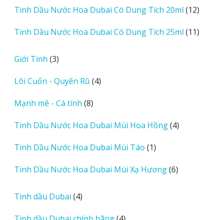
12
Tinh Dầu Nước Hoa Dubai Có Dung Tích 20ml
12
phẩm
sản
11
Tinh Dầu Nước Hoa Dubai Có Dung Tích 25ml
11
phẩm
sản
phẩm
3
Giới Tính
3
sản
4
Lôi Cuốn - Quyến Rũ
4
phẩm
sản
8
Mạnh mẽ - Cá tính
8
phẩm
sản
4
Tinh Dầu Nước Hoa Dubai Mùi Hoa Hồng
4
phẩm
sản
1
Tinh Dầu Nước Hoa Dubai Mùi Táo
1
phẩm
sản
6
Tinh Dầu Nước Hoa Dubai Mùi Xạ Hương
6
phẩm
sản
phẩm
4
Tinh dầu Dubai
4
sản
4
Tinh dầu Dubai chính hãng
4