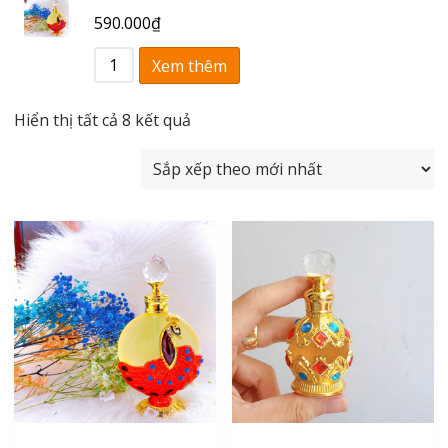
590.000
₫
Xem thêm
Đã
Hiển thị tất cả 8 kết quả
sắp
xếp
theo
mới
nhất