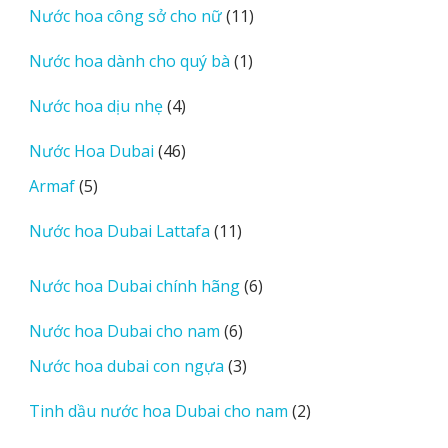
11
Nước hoa công sở cho nữ
11
phẩm
sản
1
Nước hoa dành cho quý bà
1
phẩm
sản
4
Nước hoa dịu nhẹ
4
phẩm
sản
46
Nước Hoa Dubai
46
phẩm
sản
5
Armaf
5
phẩm
sản
11
Nước hoa Dubai Lattafa
11
phẩm
sản
phẩm
6
Nước hoa Dubai chính hãng
6
sản
6
Nước hoa Dubai cho nam
6
phẩm
sản
3
Nước hoa dubai con ngựa
3
phẩm
sản
2
Tinh dầu nước hoa Dubai cho nam
2
phẩm
sản