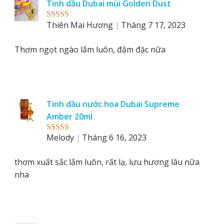
Tinh dầu Dubai mùi Golden Dust
by
Thiên Mai Hương
Tháng 7 17, 2023
Rated
5
out
of 5
Thơm ngọt ngào lắm luôn, đậm đặc nữa
Tinh dầu nước hoa Dubai Supreme
Amber 20ml
Melody
Tháng 6 16, 2023
Rated
5
out
of 5
thơm xuất sắc lắm luôn, rất lạ, lưu hương lâu nữa
nha