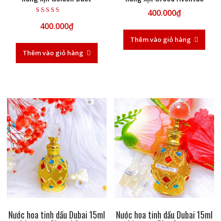
400.000
₫
Được xếp hạng
400.000
₫
5.00
5 sao
Thêm vào giỏ hàng
Thêm vào giỏ hàng
Nước hoa tinh dầu Dubai 15ml
Nước hoa tinh dầu Dubai 15ml