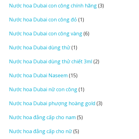
phẩm
3
Nước hoa Dubai con công chính hãng
3
sản
1
Nước hoa Dubai con công đỏ
1
phẩm
sản
6
Nước hoa Dubai con công vàng
6
phẩm
sản
1
Nước hoa Dubai dùng thử
1
phẩm
sản
2
Nước hoa Dubai dùng thử chiết 3ml
2
phẩm
sản
15
Nước hoa Dubai Naseem
15
phẩm
sản
1
Nước hoa Dubai nữ con công
1
phẩm
sản
3
Nước hoa Dubai phượng hoàng gold
3
phẩm
sản
5
Nước hoa đẳng cấp cho nam
5
phẩm
sản
5
Nước hoa đẳng cấp cho nữ
5
phẩm
sản