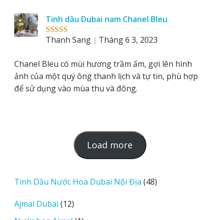
Tinh dầu Dubai nam Chanel Bleu
Thanh Sang
Tháng 6 3, 2023
Rated
5
out
of 5
Chanel Bleu có mùi hương trầm ấm, gợi lên hình
ảnh của một quý ông thanh lịch và tự tin, phù hợp
để sử dụng vào mùa thu và đông.
L
Load more
o
a
d
48
Tinh Dầu Nước Hoa Dubai Nội Địa
48
m
sản
12
Ajmal Dubai
12
o
phẩm
sản
r