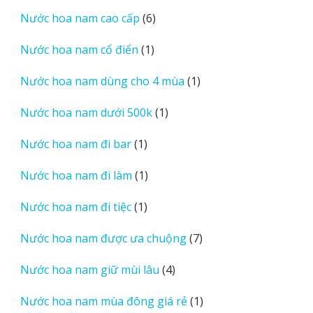
sản
6
Nước hoa nam cao cấp
6
phẩm
sản
1
Nước hoa nam cổ điển
1
phẩm
sản
1
Nước hoa nam dùng cho 4 mùa
1
phẩm
sản
1
Nước hoa nam dưới 500k
1
phẩm
sản
1
Nước hoa nam đi bar
1
phẩm
sản
1
Nước hoa nam đi làm
1
phẩm
sản
1
Nước hoa nam đi tiệc
1
phẩm
sản
7
Nước hoa nam được ưa chuộng
7
phẩm
sản
4
Nước hoa nam giữ mùi lâu
4
phẩm
sản
1
Nước hoa nam mùa đông giá rẻ
1
phẩm