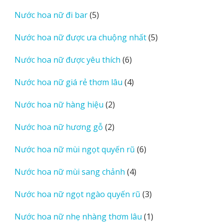
sản
5
Nước hoa nữ đi bar
5
phẩm
sản
5
Nước hoa nữ được ưa chuộng nhất
5
phẩm
sản
6
Nước hoa nữ được yêu thích
6
phẩm
sản
4
Nước hoa nữ giá rẻ thơm lâu
4
phẩm
sản
2
Nước hoa nữ hàng hiệu
2
phẩm
sản
2
Nước hoa nữ hương gỗ
2
phẩm
sản
6
Nước hoa nữ mùi ngọt quyến rũ
6
phẩm
sản
4
Nước hoa nữ mùi sang chảnh
4
phẩm
sản
3
Nước hoa nữ ngọt ngào quyến rũ
3
phẩm
sản
1
Nước hoa nữ nhẹ nhàng thơm lâu
1
phẩm