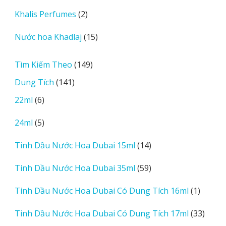
sản
2
Khalis Perfumes
2
phẩm
sản
15
Nước hoa Khadlaj
15
phẩm
sản
phẩm
149
Tìm Kiếm Theo
149
sản
141
Dung Tích
141
phẩm
sản
6
22ml
6
phẩm
sản
5
24ml
5
phẩm
sản
14
Tinh Dầu Nước Hoa Dubai 15ml
14
phẩm
sản
59
Tinh Dầu Nước Hoa Dubai 35ml
59
phẩm
sản
1
Tinh Dầu Nước Hoa Dubai Có Dung Tích 16ml
1
phẩm
sản
33
Tinh Dầu Nước Hoa Dubai Có Dung Tích 17ml
33
phẩm
sản