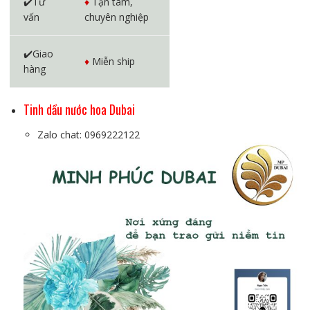
✔️Tư
♦️
Tận tâm,
vấn
chuyên nghiệp
✔️Giao
♦️
Miễn ship
hàng
Tinh dầu nước hoa Dubai
Zalo chat: 0969222122