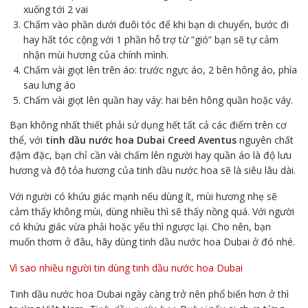
xuống tới 2 vai
Chấm vào phần dưới đuôi tóc để khi bạn di chuyển, bước đi
hay hất tóc cộng với 1 phần hỗ trợ từ “gió” bạn sẽ tự cảm
nhận mùi hương của chính mình.
Chấm vài giọt lên trên áo: trước ngực áo, 2 bên hông áo, phía
sau lưng áo
Chấm vài giọt lên quần hay váy: hai bên hông quần hoặc váy.
Bạn không nhất thiết phải sử dụng hết tất cả các điểm trên cơ
thể, với
tinh dầu nước hoa Dubai Creed Aventus
nguyên chất
đậm đặc, bạn chỉ cần vài chấm lên người hay quần áo là độ lưu
hương và độ tỏa hương của tinh dầu nước hoa sẽ là siêu lâu dài.
Với người có khứu giác mạnh nếu dùng ít, mùi hương nhẹ sẽ
cảm thấy không mùi, dùng nhiều thì sẽ thấy nồng quá. Với người
có khứu giác vừa phải hoặc yếu thì ngược lại. Cho nên, bạn
muốn thơm ở đâu, hãy dùng tinh dầu nước hoa Dubai ở đó nhé.
Vì sao nhiều người tin dùng tinh dầu nước hoa
Dubai
Tinh dầu nước hoa Dubai ngày càng trở nên phổ biến hơn ở thì