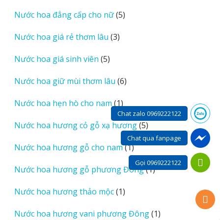
sản
5
Nước hoa đẳng cấp cho nữ
5
phẩm
sản
3
Nước hoa giá rẻ thơm lâu
3
phẩm
sản
5
Nước hoa giá sinh viên
5
phẩm
sản
6
Nước hoa giữ mùi thơm lâu
6
phẩm
sản
1
Nước hoa hẹn hò cho nam
1
phẩm
Chat zalo 0969222122
sản
5
Nước hoa hương cỏ gỗ xạ hương
5
phẩm
sản
Chat qua fanpage
1
Nước hoa hương gỗ cho nam
1
phẩm
sản
Gọi 0969222122
1
Nước hoa hương gỗ phương Đông
1
phẩm
sản
1
Nước hoa hương thảo mộc
1
phẩm
sản
1
Nước hoa hương vani phương Đông
1
phẩm