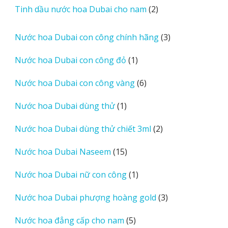
2
Tinh dầu nước hoa Dubai cho nam
2
phẩm
sản
phẩm
3
Nước hoa Dubai con công chính hãng
3
sản
1
Nước hoa Dubai con công đỏ
1
phẩm
sản
6
Nước hoa Dubai con công vàng
6
phẩm
sản
1
Nước hoa Dubai dùng thử
1
phẩm
sản
2
Nước hoa Dubai dùng thử chiết 3ml
2
phẩm
sản
15
Nước hoa Dubai Naseem
15
phẩm
sản
1
Nước hoa Dubai nữ con công
1
phẩm
sản
3
Nước hoa Dubai phượng hoàng gold
3
phẩm
sản
5
Nước hoa đẳng cấp cho nam
5
phẩm