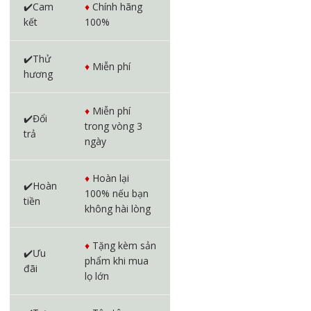
✔️Cam
♦️
Chính hãng
kết
100%
✔️Thử
♦️
Miễn phí
hương
♦️
Miễn phí
✔️Đổi
trong vòng 3
trả
ngày
♦️
Hoàn lại
✔️Hoàn
100% nếu bạn
tiền
không hài lòng
♦️
Tặng kèm sản
✔️Ưu
phẩm khi mua
đãi
lọ lớn