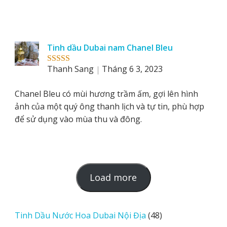
Tinh dầu Dubai nam Chanel Bleu
Thanh Sang
Tháng 6 3, 2023
Rated
5
out
of 5
Chanel Bleu có mùi hương trầm ấm, gợi lên hình
ảnh của một quý ông thanh lịch và tự tin, phù hợp
để sử dụng vào mùa thu và đông.
L
Load more
o
a
d
48
Tinh Dầu Nước Hoa Dubai Nội Địa
48