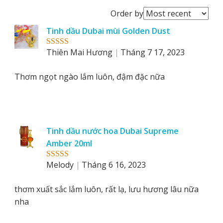
Order
Order by
reviews
Tinh dầu Dubai mùi Golden Dust
by
Thiên Mai Hương
Tháng 7 17, 2023
Rated
5
out
of 5
Thơm ngọt ngào lắm luôn, đậm đặc nữa
Tinh dầu nước hoa Dubai Supreme
Amber 20ml
Melody
Tháng 6 16, 2023
Rated
5
out
of 5
thơm xuất sắc lắm luôn, rất lạ, lưu hương lâu nữa
nha