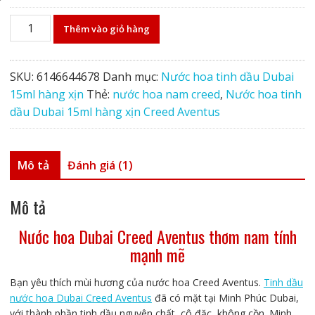
Nước
Thêm vào giỏ hàng
hoa
tinh
dầu
SKU:
6146644678
Danh mục:
Nước hoa tinh dầu Dubai
Dubai
15ml hàng xịn
Thẻ:
nước hoa nam creed
,
Nước hoa tinh
15ml
dầu Dubai 15ml hàng xịn Creed Aventus
hàng
xịn
Creed
Mô tả
Đánh giá (1)
Aventus
số
Mô tả
lượng
Nước hoa Dubai Creed Aventus thơm nam tính
mạnh mẽ
Bạn yêu thích mùi hương của nước hoa Creed Aventus.
Tinh dầu
nước hoa Dubai Creed Aventus
đã có mặt tại Minh Phúc Dubai,
với thành phần tinh dầu nguyên chất, cô đặc, không cồn. Minh