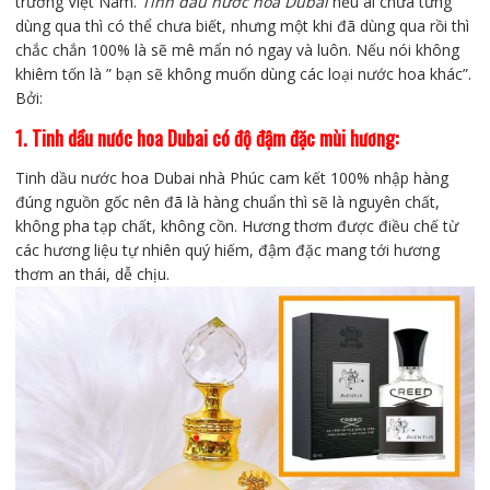
trường Việt Nam.
Tinh dầu nước hoa Dubai
nếu ai chưa từng
dùng qua thì có thể chưa biết, nhưng một khi đã dùng qua rồi thì
chắc chắn 100% là sẽ mê mẩn nó ngay và luôn. Nếu nói không
khiêm tốn là ” bạn sẽ không muốn dùng các loại nước hoa khác”.
Bởi:
1. Tinh dầu nước hoa Dubai có độ đậm đặc mùi hương:
Tinh dầu nước hoa Dubai nhà Phúc cam kết 100% nhập hàng
đúng nguồn gốc nên đã là hàng chuẩn thì sẽ là nguyên chất,
không pha tạp chất, không cồn. Hương thơm được điều chế từ
các hương liệu tự nhiên quý hiếm, đậm đặc mang tới hương
thơm an thái, dễ chịu.