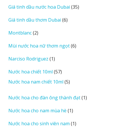
sản
35
Giá tinh dầu nước hoa Dubai
35
phẩm
sản
6
Giá tinh dầu thơm Dubai
6
phẩm
sản
2
Montblanc
2
phẩm
sản
6
Mùi nước hoa nữ thơm ngọt
6
phẩm
sản
1
Narciso Rodriguez
1
phẩm
sản
57
Nước hoa chiết 10ml
57
phẩm
sản
5
Nước hoa nam chiết 10ml
5
phẩm
sản
phẩm
1
Nước hoa cho đàn ông thành đạt
1
sản
1
Nước hoa cho nam mùa hè
1
phẩm
sản
1
Nước hoa cho sinh viên nam
1
phẩm