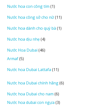
sản
1
Nước hoa con công tím
1
phẩm
sản
11
Nước hoa công sở cho nữ
11
phẩm
sản
1
Nước hoa dành cho quý bà
1
phẩm
sản
4
Nước hoa dịu nhẹ
4
phẩm
sản
46
Nước Hoa Dubai
46
phẩm
sản
5
Armaf
5
phẩm
sản
11
Nước hoa Dubai Lattafa
11
phẩm
sản
phẩm
6
Nước hoa Dubai chính hãng
6
sản
6
Nước hoa Dubai cho nam
6
phẩm
sản
3
Nước hoa dubai con ngựa
3
phẩm
sản