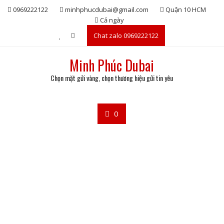
Skip
0969222122
minhphucdubai@gmail.com
Quận 10 HCM
to
Cả ngày
content
Chat zalo 0969222122
Minh Phúc Dubai
Chọn mặt gửi vàng, chọn thương hiệu gửi tin yêu
0