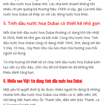
tinh dầu nước hoa Dubai nhỏ. Các nhà kinh doanh không tốn
nhiều chi phí quảng bá thương hiệu. Chính vì vậy, giá của tinh dầu
nước hoa Dubai sẽ thấp so với các dòng nước hoa khác.
5. Tinh dầu nước hoa Dubai có thiết kế nhỏ gọn
Mỗi chai tinh dầu nước hoa Dubai thường có dung tích lớn nhất
là 35ml, thiết kế nhỏ gọn và bắt mắt. Cũng như nước hoa. Tinh
dầu nước hoa Dubai cũng có dạng chiết 10ml, 3ml, dạng set lăn
5 mùi, 10 mùi,…tùy theo nhu cầu lựa chọn mùi hương cua mỗi
người sử dụng.
Từ mùi hương tới thiết kế vỏ chai, tinh dầu nước hoa Dubai luôn
tạo nên sự độc đáo, chỉn chu để trở thành tin đồ không thể
thiếu dành tặng bạn.
6. Nhiều sao Việt tin dùng tinh dầu nước hoa Dubai
Một yếu tố quyết định lý do được nhiều người tin dùng là những
review tinh dầu nước hoa Dubai của nhiều ca sĩ, diễn viên, MC
nổi tiếng Việt Nam như: Ốc Thanh Vân, diễn viên Bảo Thanh, ca
sĩ Trương Quỳnh Anh…