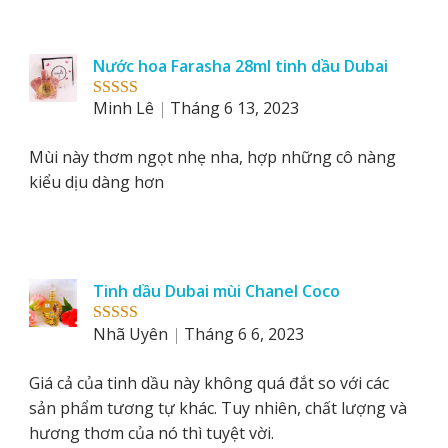
Nước hoa Farasha 28ml tinh dầu Dubai
Minh Lê
Tháng 6 13, 2023
Rated
5
out
of 5
Mùi này thơm ngọt nhẹ nha, hợp những cô nàng
kiểu dịu dàng hơn
Tinh dầu Dubai mùi Chanel Coco
Nhã Uyên
Tháng 6 6, 2023
Rated
5
out
of 5
Giá cả của tinh dầu này không quá đắt so với các
sản phẩm tương tự khác. Tuy nhiên, chất lượng và
hương thơm của nó thì tuyệt vời.