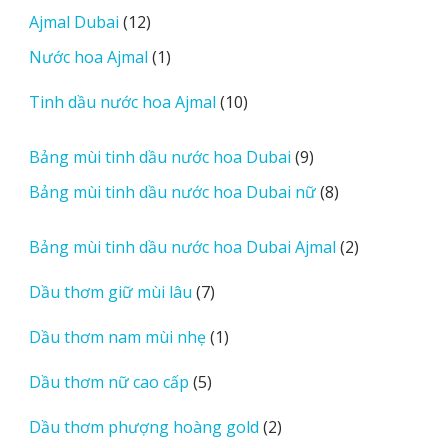
m
sản
12
Ajmal Dubai
12
o
phẩm
sản
r
1
Nước hoa Ajmal
1
phẩm
e
sản
r
10
Tinh dầu nước hoa Ajmal
10
phẩm
e
sản
v
phẩm
9
Bảng mùi tinh dầu nước hoa Dubai
9
i
sản
8
Bảng mùi tinh dầu nước hoa Dubai nữ
8
e
phẩm
sản
w
phẩm
2
Bảng mùi tinh dầu nước hoa Dubai Ajmal
2
s
sản
7
Dầu thơm giữ mùi lâu
7
phẩm
sản
1
Dầu thơm nam mùi nhẹ
1
phẩm
sản
5
Dầu thơm nữ cao cấp
5
phẩm
sản
2
Dầu thơm phượng hoàng gold
2
phẩm