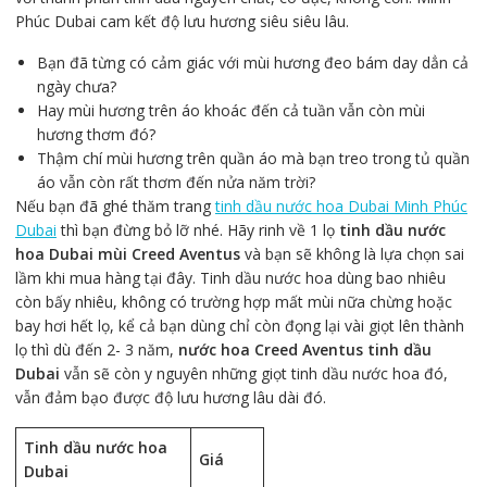
Phúc Dubai cam kết độ lưu hương siêu siêu lâu.
Bạn đã từng có cảm giác với mùi hương đeo bám day dẳn cả
ngày chưa?
Hay mùi hương trên áo khoác đến cả tuần vẫn còn mùi
hương thơm đó?
Thậm chí mùi hương trên quần áo mà bạn treo trong tủ quần
áo vẫn còn rất thơm đến nửa năm trời?
Nếu bạn đã ghé thăm trang
tinh dầu nước hoa Dubai Minh Phúc
Dubai
thì bạn đừng bỏ lỡ nhé. Hãy rinh về 1 lọ
tinh dầu nước
hoa Dubai mùi Creed Aventus
và bạn sẽ không là lựa chọn sai
lầm khi mua hàng tại đây. Tinh dầu nước hoa dùng bao nhiêu
còn bấy nhiêu, không có trường hợp mất mùi nữa chừng hoặc
bay hơi hết lọ, kể cả bạn dùng chỉ còn đọng lại vài giọt lên thành
lọ thì dù đến 2- 3 năm,
nước hoa Creed Aventus tinh dầu
Dubai
vẫn sẽ còn y nguyên những giọt tinh dầu nước hoa đó,
vẫn đảm bạo được độ lưu hương lâu dài đó.
Tinh dầu nước hoa
Giá
Dubai