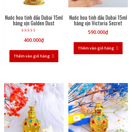
Nước hoa tinh dầu Dubai 15ml
Nước hoa tinh dầu Dubai 15ml
hàng xịn Golden Dust
hàng xịn Victoria Secret
590.000
₫
Được xếp hạng
400.000
₫
5.00
5 sao
Thêm vào giỏ hàng
Thêm vào giỏ hàng