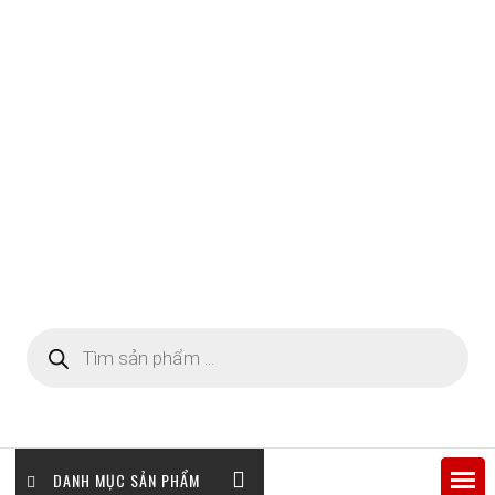
Tìm
kiếm
sản
phẩm
DANH MỤC SẢN PHẨM