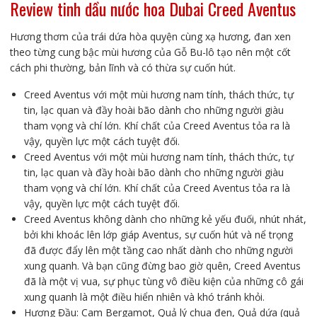
Review tinh dầu nước hoa Dubai Creed Aventus
Hương thơm của trái dứa hòa quyện cùng xạ hương, đan xen
theo từng cung bậc mùi hương của Gỗ Bu-lô tạo nên một cốt
cách phi thường, bản lĩnh và có thừa sự cuốn hút.
Creed Aventus với một mùi hương nam tính, thách thức, tự
tin, lạc quan và đầy hoài bão dành cho những người giàu
tham vọng và chí lớn. Khí chất của Creed Aventus tỏa ra là
vậy, quyền lực một cách tuyệt đối.
Creed Aventus với một mùi hương nam tính, thách thức, tự
tin, lạc quan và đầy hoài bão dành cho những người giàu
tham vọng và chí lớn. Khí chất của Creed Aventus tỏa ra là
vậy, quyền lực một cách tuyệt đối.
Creed Aventus không dành cho những kẻ yếu đuối, nhút nhát,
bởi khi khoác lên lớp giáp Aventus, sự cuốn hút và nể trọng
đã được đẩy lên một tầng cao nhất dành cho những người
xung quanh. Và bạn cũng đừng bao giờ quên, Creed Aventus
đã là một vị vua, sự phục tùng vô điều kiện của những cô gái
xung quanh là một điều hiển nhiên và khó tránh khỏi.
Hương Đầu: Cam Bergamot, Quả lý chua đen, Quả dứa (quả