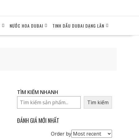
I
NƯỚC HOA DUBAI
TINH DẦU DUBAI DẠNG LĂN
n
TÌM KIẾM NHANH
Tìm kiếm
ĐÁNH GIÁ MỚI NHẤT
Order
Order by