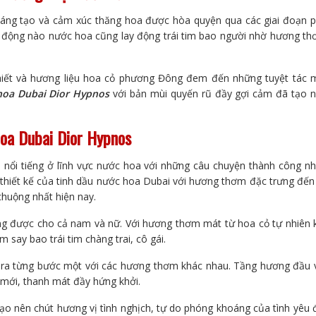
sáng tạo và cảm xúc thăng hoa được hòa quyện qua các giai đoạn 
h động nào nước hoa cũng lay động trái tim bao người nhờ hương t
hiết và hương liệu hoa cỏ phương Đông đem đến những tuyệt tác 
hoa Dubai Dior Hypnos
với bản mùi quyến rũ đầy gợi cảm đã tạo 
 hoa Dubai Dior Hypnos
n nổi tiếng ở lĩnh vực nước hoa với những câu chuyện thành công n
n thiết kế của tinh dầu nước hoa Dubai với hương thơm đặc trưng đến
chuộng nhất hiện nay.
g được cho cả nam và nữ. Với hương thơm mát từ hoa cỏ tự nhiên 
 say bao trái tim chàng trai, cô gái.
ra từng bước một với các hương thơm khác nhau. Tầng hương đầu 
 mới, thanh mát đầy hứng khởi.
o nên chút hương vị tình nghịch, tự do phóng khoáng của tình yêu 