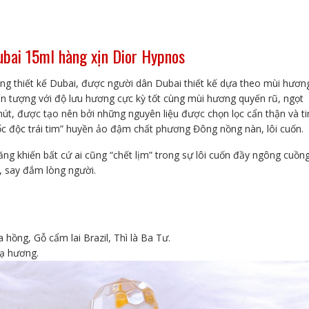
Dior
Hypnos
số
ubai 15ml hàng xịn Dior Hypnos
lượng
g thiết kế Dubai, được người dân Dubai thiết kế dựa theo mùi hươn
n tượng với độ lưu hương cực kỳ tốt cùng mùi hương quyến rũ, ngọt
út, được tạo nên bởi những nguyên liệu được chọn lọc cẩn thận và ti
ốc độc trái tim” huyền ảo đậm chất phương Đông nồng nàn, lôi cuốn.
ng khiến bất cứ ai cũng “chết lịm” trong sự lôi cuốn đầy ngông cuồng
, say đắm lòng người.
 hồng, Gỗ cẩm lai Brazil, Thì là Ba Tư.
Xạ hương.