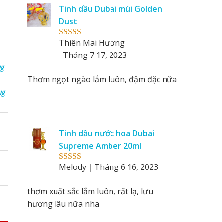
reviews
Tinh dầu Dubai mùi Golden
by
Dust
Thiên Mai Hương
Rated
5
out
of 5
Tháng 7 17, 2023
ng
Thơm ngọt ngào lắm luôn, đậm đặc nữa
ng
Tinh dầu nước hoa Dubai
Supreme Amber 20ml
Melody
Tháng 6 16, 2023
Rated
5
out
of 5
thơm xuất sắc lắm luôn, rất lạ, lưu
hương lâu nữa nha