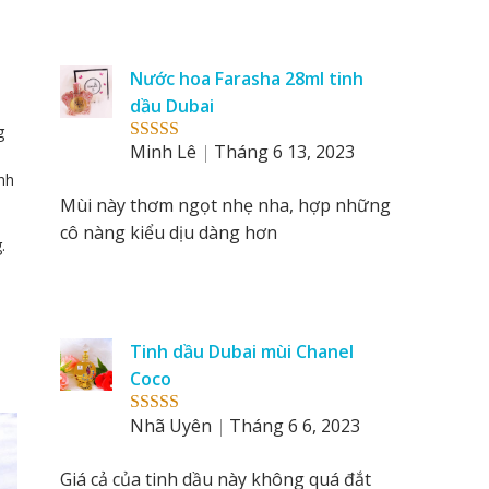
Nước hoa Farasha 28ml tinh
dầu Dubai
g
Minh Lê
Tháng 6 13, 2023
Rated
5
out
of 5
nh
Mùi này thơm ngọt nhẹ nha, hợp những
cô nàng kiểu dịu dàng hơn
.
Tinh dầu Dubai mùi Chanel
Coco
Nhã Uyên
Tháng 6 6, 2023
Rated
5
out
of 5
Giá cả của tinh dầu này không quá đắt