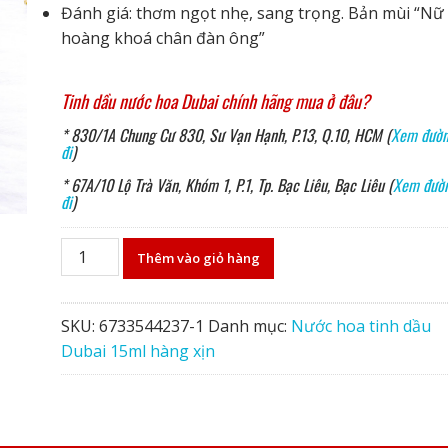
Đánh giá: thơm ngọt nhẹ, sang trọng. Bản mùi “Nữ
hoàng khoá chân đàn ông”
Tinh dầu nước hoa Dubai chính hãng mua ở đâu?
* 830/1A Chung Cư 830, Sư Vạn Hạnh, P.13, Q.10, HCM (
Xem đườ
đi
)
* 67A/10 Lộ Trà Văn, Khóm 1, P.1, Tp. Bạc Liêu, Bạc Liêu (
Xem đườ
đi
)
Nước
Thêm vào giỏ hàng
hoa
tinh
dầu
SKU:
6733544237-1
Danh mục:
Nước hoa tinh dầu
Dubai
Dubai 15ml hàng xịn
15ml
hàng
xịn