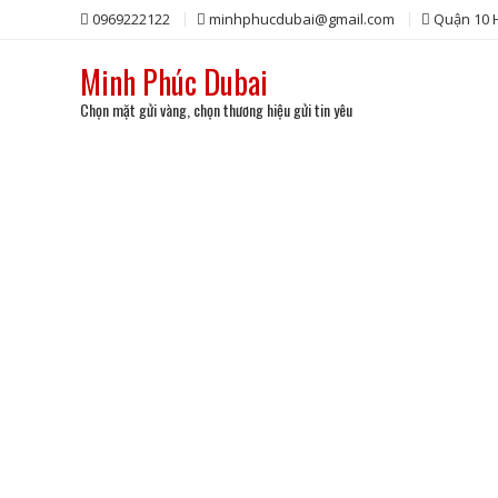
Skip
0969222122
minhphucdubai@gmail.com
Quận 10
to
content
Minh Phúc Dubai
Chọn mặt gửi vàng, chọn thương hiệu gửi tin yêu