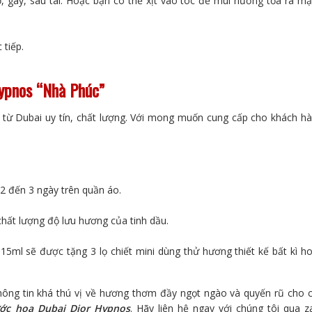
, gáy, sau tai. Hoặc bạn có thể xịt vào tóc để mùi hương tỏa ra m
 tiếp.
Hypnos
“Nhà Phúc”
 từ Dubai uy tín, chất lượng. Với mong muốn cung cấp cho khách h
 2 đến 3 ngày trên quần áo.
chất lượng độ lưu hương của tinh dầu.
5ml sẽ được tặng 3 lọ chiết mini dùng thử hương thiết kế bất kì h
hông tin khá thú vị về hương thơm đầy ngọt ngào và quyến rũ cho 
ớc hoa Dubai Dior Hypnos
. Hãy liên hệ ngay với chúng tôi qua z