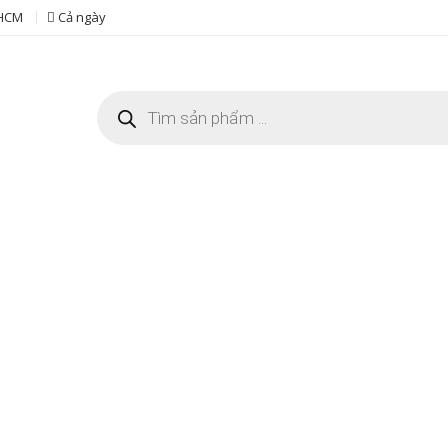
 HCM
Cả ngày
Tìm
kiếm
sản
phẩm