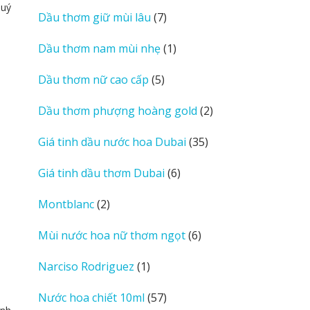
sản
quý
7
Dầu thơm giữ mùi lâu
7
phẩm
sản
1
Dầu thơm nam mùi nhẹ
1
phẩm
sản
5
Dầu thơm nữ cao cấp
5
phẩm
sản
2
Dầu thơm phượng hoàng gold
2
phẩm
sản
35
Giá tinh dầu nước hoa Dubai
35
phẩm
sản
6
Giá tinh dầu thơm Dubai
6
phẩm
sản
2
Montblanc
2
phẩm
sản
6
Mùi nước hoa nữ thơm ngọt
6
phẩm
sản
1
Narciso Rodriguez
1
phẩm
sản
57
Nước hoa chiết 10ml
57
phẩm