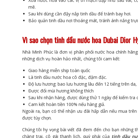
Xoa nước hoa vào các vị trí mạch đập như sau vai, cổ
mẽ.
Sau khi dùng cần đậy nắp tinh dầu để tránh bay hơi.
Bảo quản tinh dầu nơi thoáng mát, tránh ánh nắng trực
Vì sao chọn tinh dầu nước hoa Dubai Dior 
Nhà Minh Phúc là đơn vị phân phối nước hoa chính hãng
những dịch vụ hoàn hảo nhất, chúng tôi cam kết:
Giao hàng miễn ship toàn quốc
Là tinh dầu nước hoa cô đặc, đậm đặc.
Độ lưu hương: bao lưu hương lâu đến 12 tiếng trên da,
Được đổi mùi hương không thích
Sau khi nhận hàng, được dùng thử 1 ngày để kiểm tra 
Cam kết hoàn tiền 100% nếu hàng giả.
Ngoài ra, bạn có thể nhận ưu đãi hấp dẫn nếu mua trên 1
được tùy chọn.
Chúng tôi hy vọng bài viết đã đem đến cho bạn những t
chàng trai, cô gái thanh lịch, quý phái của
tinh dầu nư