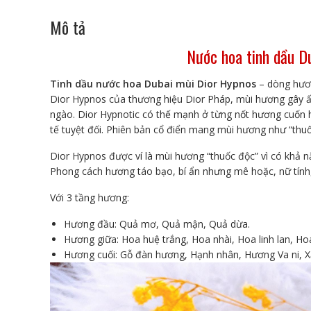
Mô tả
Nước hoa tinh dầu D
Tinh dầu nước hoa Dubai mùi Dior Hypnos
– dòng hươn
Dior Hypnos của thương hiệu Dior Pháp, mùi hương gây ấ
ngào. Dior Hypnotic có thế mạnh ở từng nốt hương cuốn h
tế tuyệt đối. Phiên bản cổ điển mang mùi hương như “thu
Dior Hypnos được ví là mùi hương “thuốc độc” vì có khả nă
Phong cách hương táo bạo, bí ẩn nhưng mê hoặc, nữ tính
Với 3 tầng hương:
Hương đầu: Quả mơ, Quả mận, Quả dừa.
Hương giữa: Hoa huệ trắng, Hoa nhài, Hoa linh lan, Hoa
Hương cuối: Gỗ đàn hương, Hạnh nhân, Hương Va ni, 