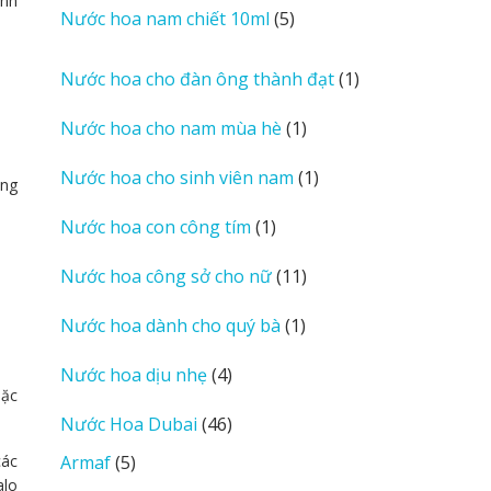
ạnh
sản
5
Nước hoa nam chiết 10ml
5
phẩm
sản
phẩm
1
Nước hoa cho đàn ông thành đạt
1
sản
1
Nước hoa cho nam mùa hè
1
phẩm
sản
1
Nước hoa cho sinh viên nam
1
phẩm
àng
sản
1
Nước hoa con công tím
1
phẩm
sản
11
Nước hoa công sở cho nữ
11
phẩm
sản
1
Nước hoa dành cho quý bà
1
phẩm
sản
4
Nước hoa dịu nhẹ
4
phẩm
oặc
sản
46
Nước Hoa Dubai
46
phẩm
sản
5
các
Armaf
5
phẩm
alo
sản