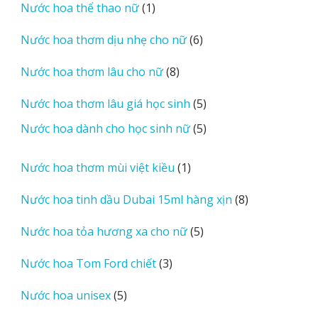
1
Nước hoa thể thao nữ
1
phẩm
sản
6
Nước hoa thơm dịu nhẹ cho nữ
6
phẩm
sản
8
Nước hoa thơm lâu cho nữ
8
phẩm
sản
5
Nước hoa thơm lâu giá học sinh
5
phẩm
sản
5
Nước hoa dành cho học sinh nữ
5
phẩm
sản
phẩm
1
Nước hoa thơm mùi việt kiều
1
sản
8
Nước hoa tinh dầu Dubai 15ml hàng xịn
8
phẩm
sản
5
Nước hoa tỏa hương xa cho nữ
5
phẩm
sản
3
Nước hoa Tom Ford chiết
3
phẩm
sản
5
Nước hoa unisex
5
phẩm
sản