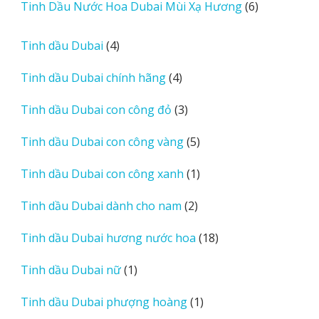
6
Tinh Dầu Nước Hoa Dubai Mùi Xạ Hương
6
phẩm
sản
phẩm
4
Tinh dầu Dubai
4
sản
4
Tinh dầu Dubai chính hãng
4
phẩm
sản
3
Tinh dầu Dubai con công đỏ
3
phẩm
sản
5
Tinh dầu Dubai con công vàng
5
phẩm
sản
1
Tinh dầu Dubai con công xanh
1
phẩm
sản
2
Tinh dầu Dubai dành cho nam
2
phẩm
sản
18
Tinh dầu Dubai hương nước hoa
18
phẩm
sản
1
Tinh dầu Dubai nữ
1
phẩm
sản
1
Tinh dầu Dubai phượng hoàng
1
phẩm