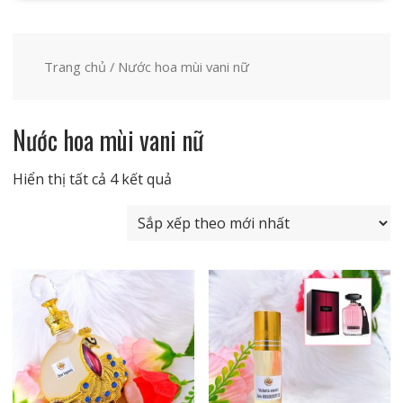
Trang chủ
/ Nước hoa mùi vani nữ
Nước hoa mùi vani nữ
Đã
Hiển thị tất cả 4 kết quả
sắp
xếp
theo
mới
nhất