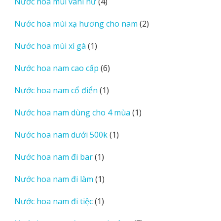
4
Nước hoa mùi vani nữ
4
phẩm
sản
2
Nước hoa mùi xạ hương cho nam
2
phẩm
sản
1
Nước hoa mùi xì gà
1
phẩm
sản
6
Nước hoa nam cao cấp
6
phẩm
sản
1
Nước hoa nam cổ điển
1
phẩm
sản
1
Nước hoa nam dùng cho 4 mùa
1
phẩm
sản
1
Nước hoa nam dưới 500k
1
phẩm
sản
1
Nước hoa nam đi bar
1
phẩm
sản
1
Nước hoa nam đi làm
1
phẩm
sản
1
Nước hoa nam đi tiệc
1
phẩm
sản