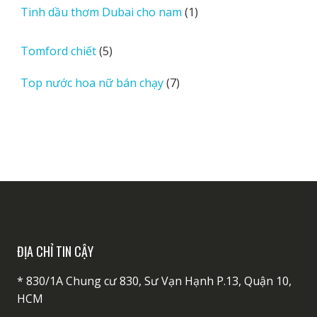
sản
1
Tinh dầu thơm Dubai cho nam
1
phẩm
sản
phẩm
5
Tomford chiết
5
sản
7
Top nước hoa nữ bán chạy
7
phẩm
sản
phẩm
ĐỊA CHỈ TIN CẬY
* 830/1A Chung cư 830, Sư Vạn Hạnh P.13, Quận 10,
HCM