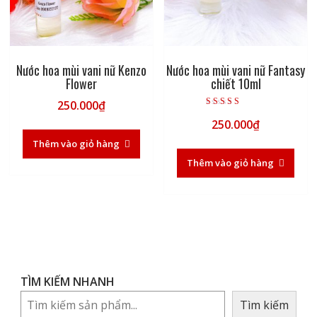
Nước hoa mùi vani nữ Kenzo
Nước hoa mùi vani nữ Fantasy
Flower
chiết 10ml
250.000
₫
Được xếp hạng
250.000
₫
5.00
5 sao
Thêm vào giỏ hàng
Thêm vào giỏ hàng
TÌM KIẾM NHANH
Tìm kiếm