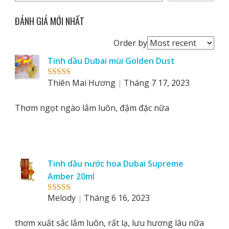
ĐÁNH GIÁ MỚI NHẤT
Order
Order by
reviews
Tinh dầu Dubai mùi Golden Dust
by
Thiên Mai Hương
Tháng 7 17, 2023
Rated
5
out
of 5
Thơm ngọt ngào lắm luôn, đậm đặc nữa
Tinh dầu nước hoa Dubai Supreme
Amber 20ml
Melody
Tháng 6 16, 2023
Rated
5
out
of 5
thơm xuất sắc lắm luôn, rất lạ, lưu hương lâu nữa