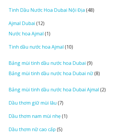
a
d
48
Tinh Dầu Nước Hoa Dubai Nội Địa
48
m
sản
12
Ajmal Dubai
12
o
phẩm
sản
r
1
Nước hoa Ajmal
1
phẩm
e
sản
r
10
Tinh dầu nước hoa Ajmal
10
phẩm
e
sản
v
phẩm
9
Bảng mùi tinh dầu nước hoa Dubai
9
i
sản
8
Bảng mùi tinh dầu nước hoa Dubai nữ
8
e
phẩm
sản
w
phẩm
2
Bảng mùi tinh dầu nước hoa Dubai Ajmal
2
s
sản
7
Dầu thơm giữ mùi lâu
7
phẩm
sản
1
Dầu thơm nam mùi nhẹ
1
phẩm
sản
5
Dầu thơm nữ cao cấp
5
phẩm