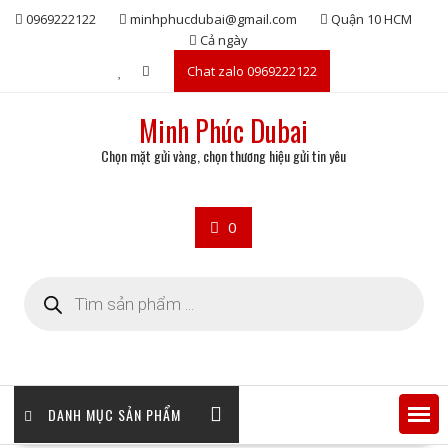
Skip
0969222122
minhphucdubai@gmail.com
Quận 10 HCM
to
Cả ngày
content
Chat zalo 0969222122
Minh Phúc Dubai
Chọn mặt gửi vàng, chọn thương hiệu gửi tin yêu
0
Tìm
kiếm
sản
phẩm
DANH MỤC SẢN PHẨM