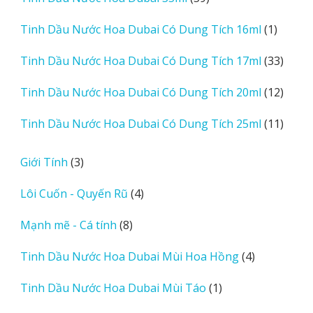
phẩm
sản
1
Tinh Dầu Nước Hoa Dubai Có Dung Tích 16ml
1
phẩm
sản
33
Tinh Dầu Nước Hoa Dubai Có Dung Tích 17ml
33
phẩm
sản
12
Tinh Dầu Nước Hoa Dubai Có Dung Tích 20ml
12
phẩm
sản
11
Tinh Dầu Nước Hoa Dubai Có Dung Tích 25ml
11
phẩm
sản
phẩm
3
Giới Tính
3
sản
4
Lôi Cuốn - Quyến Rũ
4
phẩm
sản
8
Mạnh mẽ - Cá tính
8
phẩm
sản
4
Tinh Dầu Nước Hoa Dubai Mùi Hoa Hồng
4
phẩm
sản
1
Tinh Dầu Nước Hoa Dubai Mùi Táo
1
phẩm
sản