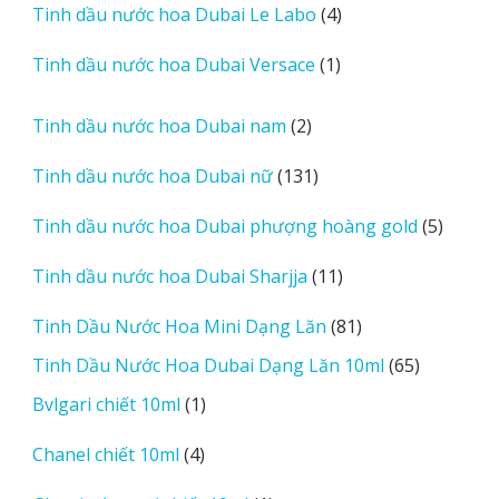
4
Tinh dầu nước hoa Dubai Le Labo
4
phẩm
sản
1
Tinh dầu nước hoa Dubai Versace
1
phẩm
sản
phẩm
2
Tinh dầu nước hoa Dubai nam
2
sản
131
Tinh dầu nước hoa Dubai nữ
131
phẩm
sản
5
Tinh dầu nước hoa Dubai phượng hoàng gold
5
phẩm
sản
11
Tinh dầu nước hoa Dubai Sharjja
11
phẩm
sản
81
Tinh Dầu Nước Hoa Mini Dạng Lăn
81
phẩm
sản
65
Tinh Dầu Nước Hoa Dubai Dạng Lăn 10ml
65
phẩm
sản
1
Bvlgari chiết 10ml
1
phẩm
sản
4
Chanel chiết 10ml
4
phẩm
sản