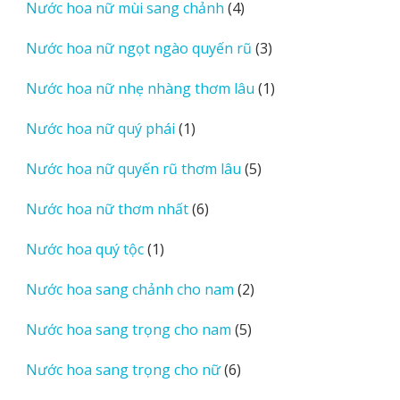
4
Nước hoa nữ mùi sang chảnh
4
phẩm
sản
3
Nước hoa nữ ngọt ngào quyến rũ
3
phẩm
sản
1
Nước hoa nữ nhẹ nhàng thơm lâu
1
phẩm
sản
1
Nước hoa nữ quý phái
1
phẩm
sản
5
Nước hoa nữ quyến rũ thơm lâu
5
phẩm
sản
6
Nước hoa nữ thơm nhất
6
phẩm
sản
1
Nước hoa quý tộc
1
phẩm
sản
2
Nước hoa sang chảnh cho nam
2
phẩm
sản
5
Nước hoa sang trọng cho nam
5
phẩm
sản
6
Nước hoa sang trọng cho nữ
6
phẩm
sản