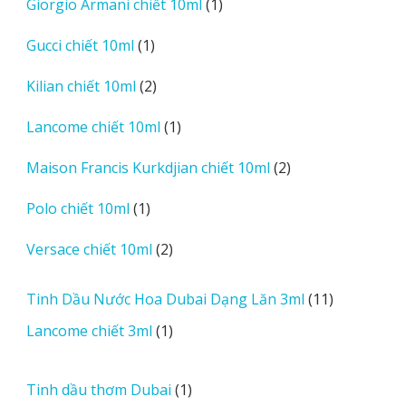
1
Giorgio Armani chiết 10ml
1
phẩm
sản
1
Gucci chiết 10ml
1
phẩm
sản
2
Kilian chiết 10ml
2
phẩm
sản
1
Lancome chiết 10ml
1
phẩm
sản
2
Maison Francis Kurkdjian chiết 10ml
2
phẩm
sản
1
Polo chiết 10ml
1
phẩm
sản
2
Versace chiết 10ml
2
phẩm
sản
phẩm
11
Tinh Dầu Nước Hoa Dubai Dạng Lăn 3ml
11
sản
1
Lancome chiết 3ml
1
phẩm
sản
phẩm
1
Tinh dầu thơm Dubai
1