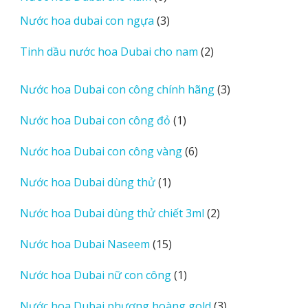
sản
3
Nước hoa dubai con ngựa
3
phẩm
sản
2
Tinh dầu nước hoa Dubai cho nam
2
phẩm
sản
phẩm
3
Nước hoa Dubai con công chính hãng
3
sản
1
Nước hoa Dubai con công đỏ
1
phẩm
sản
6
Nước hoa Dubai con công vàng
6
phẩm
sản
1
Nước hoa Dubai dùng thử
1
phẩm
sản
2
Nước hoa Dubai dùng thử chiết 3ml
2
phẩm
sản
15
Nước hoa Dubai Naseem
15
phẩm
sản
1
Nước hoa Dubai nữ con công
1
phẩm
sản
3
Nước hoa Dubai phượng hoàng gold
3