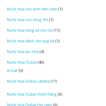
sản
1
Nước hoa cho sinh viên nam
1
phẩm
sản
1
Nước hoa con công tím
1
phẩm
sản
11
Nước hoa công sở cho nữ
11
phẩm
sản
1
Nước hoa dành cho quý bà
1
phẩm
sản
4
Nước hoa dịu nhẹ
4
phẩm
sản
46
Nước Hoa Dubai
46
phẩm
sản
5
Armaf
5
phẩm
sản
11
Nước hoa Dubai Lattafa
11
phẩm
sản
phẩm
6
Nước hoa Dubai chính hãng
6
sản
6
Nước hoa Dubai cho nam
6
phẩm