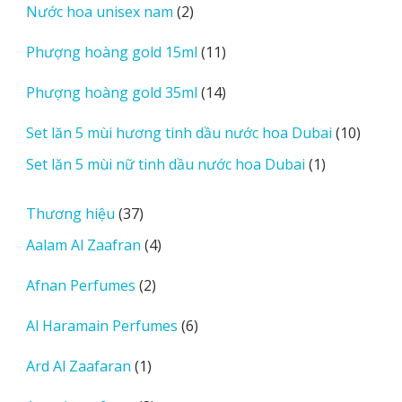
2
Nước hoa unisex nam
2
phẩm
sản
11
Phượng hoàng gold 15ml
11
phẩm
sản
14
Phượng hoàng gold 35ml
14
phẩm
sản
10
Set lăn 5 mùi hương tinh dầu nước hoa Dubai
10
phẩm
sản
1
Set lăn 5 mùi nữ tinh dầu nước hoa Dubai
1
phẩm
sản
phẩm
37
Thương hiệu
37
sản
4
Aalam Al Zaafran
4
phẩm
sản
2
Afnan Perfumes
2
phẩm
sản
6
Al Haramain Perfumes
6
phẩm
sản
1
Ard Al Zaafaran
1
phẩm
sản