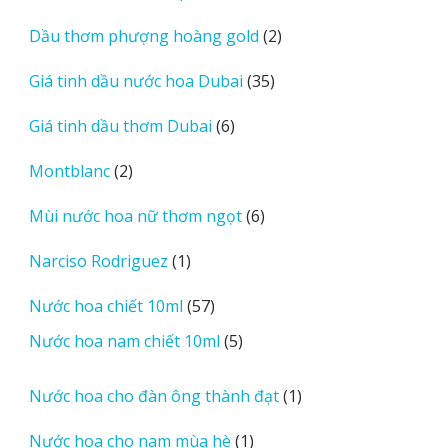
sản
2
Dầu thơm phượng hoàng gold
2
phẩm
sản
35
Giá tinh dầu nước hoa Dubai
35
phẩm
sản
6
Giá tinh dầu thơm Dubai
6
phẩm
sản
2
Montblanc
2
phẩm
sản
6
Mùi nước hoa nữ thơm ngọt
6
phẩm
sản
1
Narciso Rodriguez
1
phẩm
sản
57
Nước hoa chiết 10ml
57
phẩm
sản
5
Nước hoa nam chiết 10ml
5
phẩm
sản
phẩm
1
Nước hoa cho đàn ông thành đạt
1
sản
1
Nước hoa cho nam mùa hè
1
phẩm