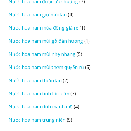
7
Nước hoa nam được ưa chuộng
7
phẩm
sản
4
Nước hoa nam giữ mùi lâu
4
phẩm
sản
1
Nước hoa nam mùa đông giá rẻ
1
phẩm
sản
1
Nước hoa nam mùi gỗ đàn hương
1
phẩm
sản
5
Nước hoa nam mùi nhẹ nhàng
5
phẩm
sản
5
Nước hoa nam mùi thơm quyến rũ
5
phẩm
sản
2
Nước hoa nam thơm lâu
2
phẩm
sản
3
Nước hoa nam tính lôi cuốn
3
phẩm
sản
4
Nước hoa nam tính mạnh mẽ
4
phẩm
sản
5
Nước hoa nam trung niên
5
phẩm
sản