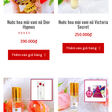
Nước hoa mùi vani nữ Dior
Nước hoa mùi vani nữ Victoria
Hypnos
Secret
250.000
₫
Được xếp hạng
390.000
₫
5.00
5 sao
Thêm vào giỏ hàng
Thêm vào giỏ hàng