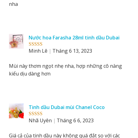
nha
Nước hoa Farasha 28ml tinh dầu Dubai
Minh Lê
Tháng 6 13, 2023
Rated
5
out
of 5
Mùi này thơm ngọt nhẹ nha, hợp những cô nàng
kiểu dịu dàng hơn
Tinh dầu Dubai mùi Chanel Coco
Nhã Uyên
Tháng 6 6, 2023
Rated
5
out
of 5
Giá cả của tinh dầu này không quá đắt so với các