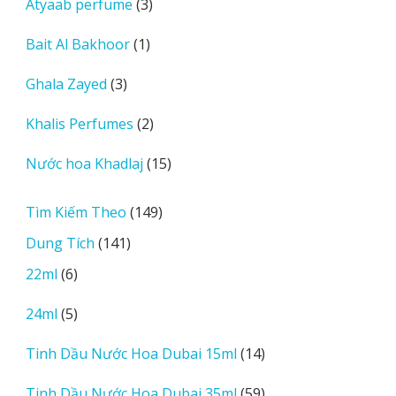
3
Atyaab perfume
3
phẩm
sản
1
Bait Al Bakhoor
1
phẩm
sản
3
Ghala Zayed
3
phẩm
sản
2
Khalis Perfumes
2
phẩm
sản
15
Nước hoa Khadlaj
15
phẩm
sản
phẩm
149
Tìm Kiếm Theo
149
sản
141
Dung Tích
141
phẩm
sản
6
22ml
6
phẩm
sản
5
24ml
5
phẩm
sản
14
Tinh Dầu Nước Hoa Dubai 15ml
14
phẩm
sản
59
Tinh Dầu Nước Hoa Dubai 35ml
59