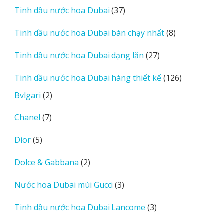
sản
37
Tinh dầu nước hoa Dubai
37
phẩm
sản
8
Tinh dầu nước hoa Dubai bán chạy nhất
8
phẩm
sản
27
Tinh dầu nước hoa Dubai dạng lăn
27
phẩm
sản
126
Tinh dầu nước hoa Dubai hàng thiết kế
126
phẩm
sản
2
Bvlgari
2
phẩm
sản
7
Chanel
7
phẩm
sản
5
Dior
5
phẩm
sản
2
Dolce & Gabbana
2
phẩm
sản
3
Nước hoa Dubai mùi Gucci
3
phẩm
sản
3
Tinh dầu nước hoa Dubai Lancome
3
phẩm
sản