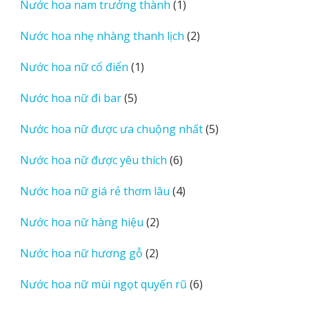
1
Nước hoa nam trưởng thành
1
phẩm
sản
2
Nước hoa nhẹ nhàng thanh lịch
2
phẩm
sản
1
Nước hoa nữ cổ điển
1
phẩm
sản
5
Nước hoa nữ đi bar
5
phẩm
sản
5
Nước hoa nữ được ưa chuộng nhất
5
phẩm
sản
6
Nước hoa nữ được yêu thích
6
phẩm
sản
4
Nước hoa nữ giá rẻ thơm lâu
4
phẩm
sản
2
Nước hoa nữ hàng hiệu
2
phẩm
sản
2
Nước hoa nữ hương gỗ
2
phẩm
sản
6
Nước hoa nữ mùi ngọt quyến rũ
6
phẩm
sản