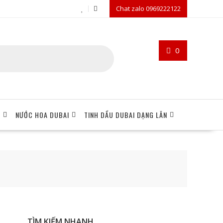
Chat zalo 0969222122
0
I
NƯỚC HOA DUBAI
TINH DẦU DUBAI DẠNG LĂN
TÌM KIẾM NHANH