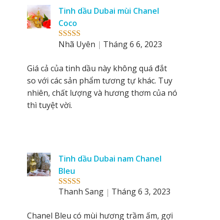
Tinh dầu Dubai mùi Chanel
Coco
Nhã Uyên
Tháng 6 6, 2023
Rated
5
out
of 5
Giá cả của tinh dầu này không quá đắt
so với các sản phẩm tương tự khác. Tuy
nhiên, chất lượng và hương thơm của nó
thì tuyệt vời.
Tinh dầu Dubai nam Chanel
Bleu
Thanh Sang
Tháng 6 3, 2023
Rated
5
out
of 5
Chanel Bleu có mùi hương trầm ấm, gợi