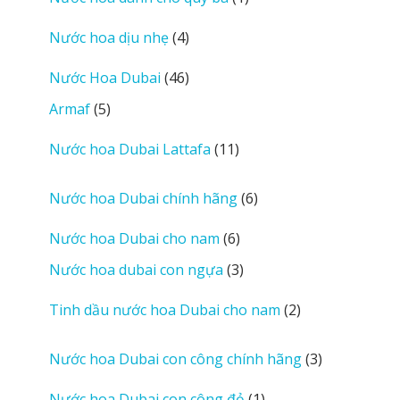
phẩm
sản
4
Nước hoa dịu nhẹ
4
phẩm
sản
46
Nước Hoa Dubai
46
phẩm
sản
5
Armaf
5
phẩm
sản
11
Nước hoa Dubai Lattafa
11
phẩm
sản
phẩm
6
Nước hoa Dubai chính hãng
6
sản
6
Nước hoa Dubai cho nam
6
phẩm
sản
3
Nước hoa dubai con ngựa
3
phẩm
sản
2
Tinh dầu nước hoa Dubai cho nam
2
phẩm
sản
phẩm
3
Nước hoa Dubai con công chính hãng
3
sản
1
Nước hoa Dubai con công đỏ
1