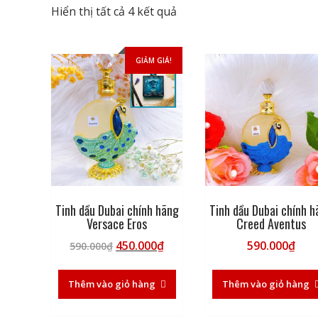
Đã
Hiển thị tất cả 4 kết quả
sắp
xếp
GIẢM GIÁ!
theo
mới
nhất
Tinh dầu Dubai chính hãng
Tinh dầu Dubai chính h
Versace Eros
Creed Aventus
Giá
Giá
450.000
₫
590.000
₫
590.000
₫
gốc
hiện
là:
tại
Thêm vào giỏ hàng
Thêm vào giỏ hàng
590.000₫.
là:
450.000₫.