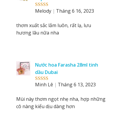
Melody
Tháng 6 16, 2023
Rated
5
out
of 5
thơm xuất sắc lắm luôn, rất lạ, lưu
hương lâu nữa nha
Nước hoa Farasha 28ml tinh
dầu Dubai
Minh Lê
Tháng 6 13, 2023
Rated
5
out
of 5
Mùi này thơm ngọt nhẹ nha, hợp những
cô nàng kiểu dịu dàng hơn