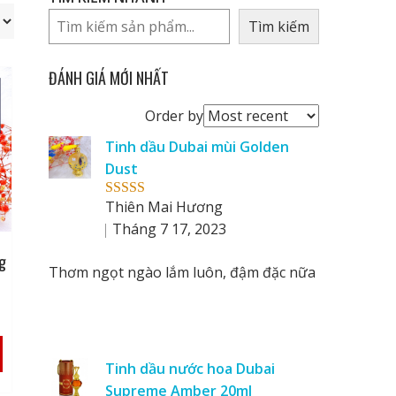
Tìm kiếm
ĐÁNH GIÁ MỚI NHẤT
Order
Order by
reviews
Tinh dầu Dubai mùi Golden
by
Dust
Thiên Mai Hương
Rated
5
out
of 5
Tháng 7 17, 2023
ng
Thơm ngọt ngào lắm luôn, đậm đặc nữa
Tinh dầu nước hoa Dubai
Supreme Amber 20ml