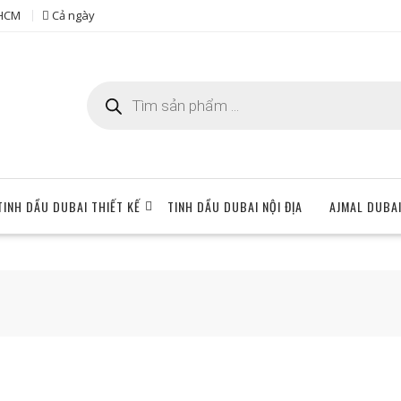
 HCM
Cả ngày
Tìm
kiếm
sản
phẩm
TINH DẦU DUBAI THIẾT KẾ
TINH DẦU DUBAI NỘI ĐỊA
AJMAL DUBA