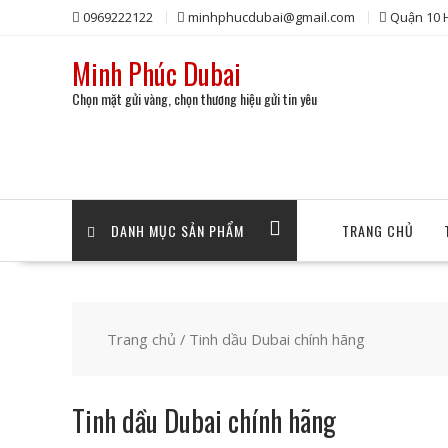
Skip
0969222122
minhphucdubai@gmail.com
Quận 10
to
content
Minh Phúc Dubai
Chọn mặt gửi vàng, chọn thương hiệu gửi tin yêu
DANH MỤC SẢN PHẨM
TRANG CHỦ
Trang chủ
/ Tinh dầu Dubai chính hãng
Tinh dầu Dubai chính hãng