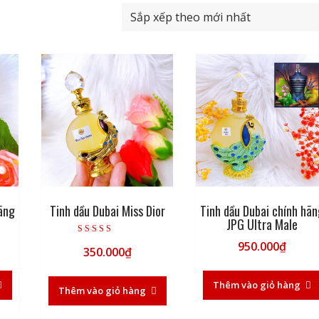
ãng
Tinh dầu Dubai Miss Dior
Tinh dầu Dubai chính hã
JPG Ultra Male
Được xếp hạng
950.000
₫
350.000
₫
5.00
5 sao
Thêm vào giỏ hàng
Thêm vào giỏ hàng