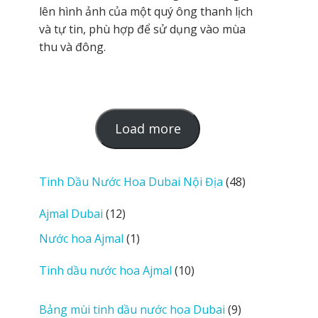
lên hình ảnh của một quý ông thanh lịch
và tự tin, phù hợp để sử dụng vào mùa
thu và đông.
L
Load more
o
a
d
48
Tinh Dầu Nước Hoa Dubai Nội Địa
48
m
sản
12
Ajmal Dubai
12
o
phẩm
sản
r
1
Nước hoa Ajmal
1
phẩm
e
sản
r
10
Tinh dầu nước hoa Ajmal
10
phẩm
e
sản
v
phẩm
9
Bảng mùi tinh dầu nước hoa Dubai
9