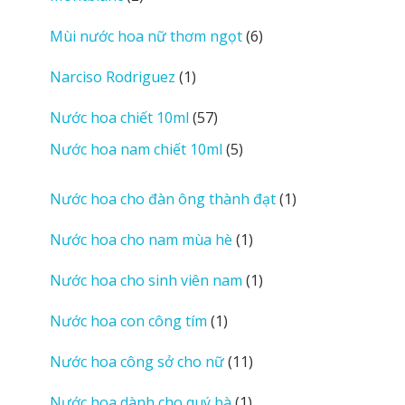
sản
6
Mùi nước hoa nữ thơm ngọt
6
phẩm
sản
1
Narciso Rodriguez
1
phẩm
sản
57
Nước hoa chiết 10ml
57
phẩm
sản
5
Nước hoa nam chiết 10ml
5
phẩm
sản
phẩm
1
Nước hoa cho đàn ông thành đạt
1
sản
1
Nước hoa cho nam mùa hè
1
phẩm
sản
1
Nước hoa cho sinh viên nam
1
phẩm
sản
1
Nước hoa con công tím
1
phẩm
sản
11
Nước hoa công sở cho nữ
11
phẩm
sản
1
Nước hoa dành cho quý bà
1