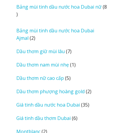
i
sản
Bảng mùi tinh dầu nước hoa Dubai nữ
8
e
phẩm
8
w
sản
s
phẩm
Bảng mùi tinh dầu nước hoa Dubai
2
Ajmal
2
sản
7
Dầu thơm giữ mùi lâu
7
phẩm
sản
1
Dầu thơm nam mùi nhẹ
1
phẩm
sản
5
Dầu thơm nữ cao cấp
5
phẩm
sản
2
Dầu thơm phượng hoàng gold
2
phẩm
sản
35
Giá tinh dầu nước hoa Dubai
35
phẩm
sản
6
Giá tinh dầu thơm Dubai
6
phẩm
sản
2
Montblanc
2
phẩm