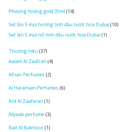
sản
14
Phượng hoàng gold 35ml
14
phẩm
sản
10
Set lăn 5 mùi hương tinh dầu nước hoa Dubai
10
phẩm
sản
1
Set lăn 5 mùi nữ tinh dầu nước hoa Dubai
1
phẩm
sản
phẩm
37
Thương hiệu
37
sản
4
Aalam Al Zaafran
4
phẩm
sản
2
Afnan Perfumes
2
phẩm
sản
6
Al Haramain Perfumes
6
phẩm
sản
1
Ard Al Zaafaran
1
phẩm
sản
3
Atyaab perfume
3
phẩm
sản
1
Bait Al Bakhoor
1
phẩm