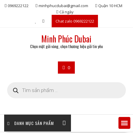
Skip
0969222122
minhphucdubai@gmail.com
Quận 10 HCM
to
Cả ngày
content
Chat zalo 0969222122
Minh Phúc Dubai
Chọn mặt gửi vàng, chọn thương hiệu gửi tin yêu
0
Tìm
kiếm
sản
phẩm
DANH MỤC SẢN PHẨM