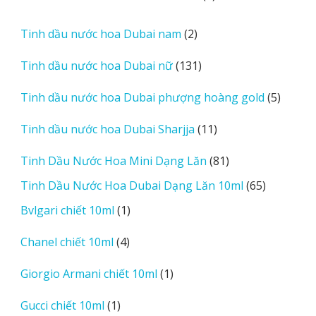
sản
phẩm
2
Tinh dầu nước hoa Dubai nam
2
sản
131
Tinh dầu nước hoa Dubai nữ
131
phẩm
sản
5
Tinh dầu nước hoa Dubai phượng hoàng gold
5
phẩm
sản
11
Tinh dầu nước hoa Dubai Sharjja
11
phẩm
sản
81
Tinh Dầu Nước Hoa Mini Dạng Lăn
81
phẩm
sản
65
Tinh Dầu Nước Hoa Dubai Dạng Lăn 10ml
65
phẩm
sản
1
Bvlgari chiết 10ml
1
phẩm
sản
4
Chanel chiết 10ml
4
phẩm
sản
1
Giorgio Armani chiết 10ml
1
phẩm
sản
1
Gucci chiết 10ml
1
phẩm