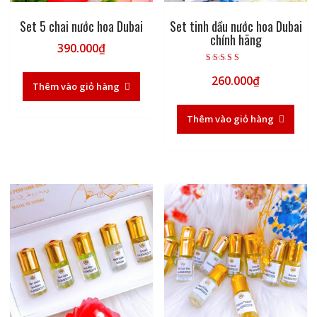
Set 5 chai nước hoa Dubai
Set tinh dầu nước hoa Dubai
chính hãng
390.000
₫
Được xếp hạng
260.000
₫
5.00
Thêm vào giỏ hàng
5 sao
Thêm vào giỏ hàng