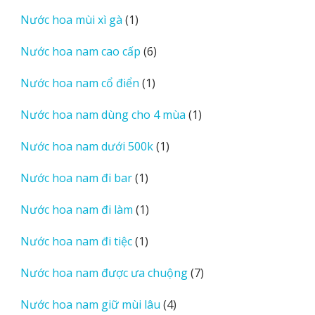
sản
1
Nước hoa mùi xì gà
1
phẩm
sản
6
Nước hoa nam cao cấp
6
phẩm
sản
1
Nước hoa nam cổ điển
1
phẩm
sản
1
Nước hoa nam dùng cho 4 mùa
1
phẩm
sản
1
Nước hoa nam dưới 500k
1
phẩm
sản
1
Nước hoa nam đi bar
1
phẩm
sản
1
Nước hoa nam đi làm
1
phẩm
sản
1
Nước hoa nam đi tiệc
1
phẩm
sản
7
Nước hoa nam được ưa chuộng
7
phẩm
sản
4
Nước hoa nam giữ mùi lâu
4
phẩm