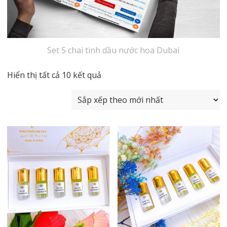
Set 5 chai tinh dầu nước hoa Dubai
Đã
Hiển thị tất cả 10 kết quả
sắp
xếp
theo
mới
nhất