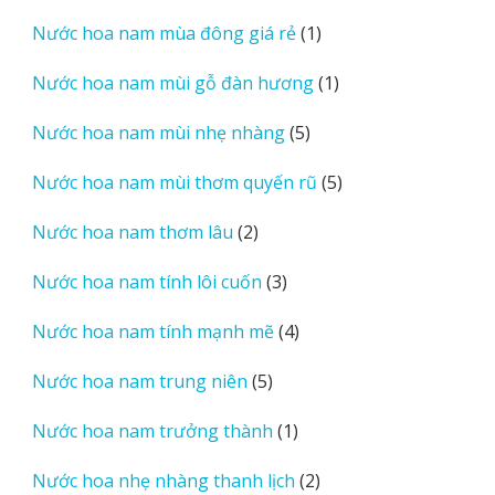
sản
1
Nước hoa nam mùa đông giá rẻ
1
phẩm
sản
1
Nước hoa nam mùi gỗ đàn hương
1
phẩm
sản
5
Nước hoa nam mùi nhẹ nhàng
5
phẩm
sản
5
Nước hoa nam mùi thơm quyến rũ
5
phẩm
sản
2
Nước hoa nam thơm lâu
2
phẩm
sản
3
Nước hoa nam tính lôi cuốn
3
phẩm
sản
4
Nước hoa nam tính mạnh mẽ
4
phẩm
sản
5
Nước hoa nam trung niên
5
phẩm
sản
1
Nước hoa nam trưởng thành
1
phẩm
sản
2
Nước hoa nhẹ nhàng thanh lịch
2
phẩm