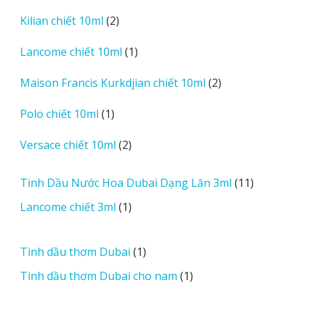
sản
2
Kilian chiết 10ml
2
phẩm
sản
1
Lancome chiết 10ml
1
phẩm
sản
2
Maison Francis Kurkdjian chiết 10ml
2
phẩm
sản
1
Polo chiết 10ml
1
phẩm
sản
2
Versace chiết 10ml
2
phẩm
sản
phẩm
11
Tinh Dầu Nước Hoa Dubai Dạng Lăn 3ml
11
sản
1
Lancome chiết 3ml
1
phẩm
sản
phẩm
1
Tinh dầu thơm Dubai
1
sản
1
Tinh dầu thơm Dubai cho nam
1
phẩm
sản