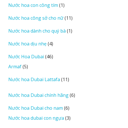
1
Nước hoa con công tím
1
phẩm
sản
11
Nước hoa công sở cho nữ
11
phẩm
sản
1
Nước hoa dành cho quý bà
1
phẩm
sản
4
Nước hoa dịu nhẹ
4
phẩm
sản
46
Nước Hoa Dubai
46
phẩm
sản
5
Armaf
5
phẩm
sản
11
Nước hoa Dubai Lattafa
11
phẩm
sản
phẩm
6
Nước hoa Dubai chính hãng
6
sản
6
Nước hoa Dubai cho nam
6
phẩm
sản
3
Nước hoa dubai con ngựa
3
phẩm
sản