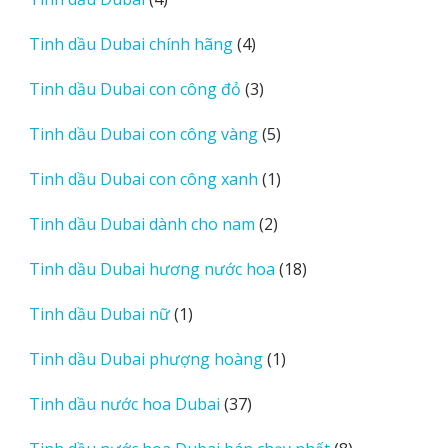
sản
4
Tinh dầu Dubai chính hãng
4
phẩm
sản
3
Tinh dầu Dubai con công đỏ
3
phẩm
sản
5
Tinh dầu Dubai con công vàng
5
phẩm
sản
1
Tinh dầu Dubai con công xanh
1
phẩm
sản
2
Tinh dầu Dubai dành cho nam
2
phẩm
sản
18
Tinh dầu Dubai hương nước hoa
18
phẩm
sản
1
Tinh dầu Dubai nữ
1
phẩm
sản
1
Tinh dầu Dubai phượng hoàng
1
phẩm
sản
37
Tinh dầu nước hoa Dubai
37
phẩm
sản