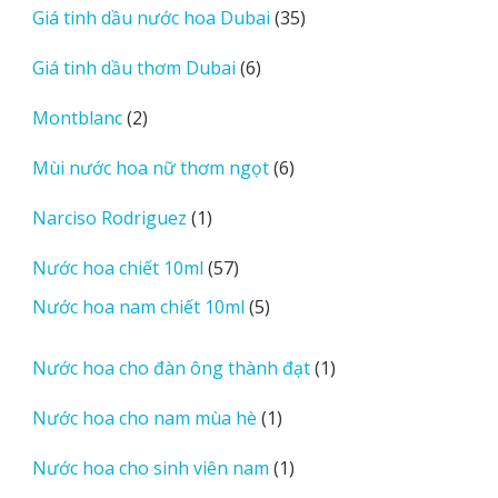
35
Giá tinh dầu nước hoa Dubai
35
phẩm
sản
6
Giá tinh dầu thơm Dubai
6
phẩm
sản
2
Montblanc
2
phẩm
sản
6
Mùi nước hoa nữ thơm ngọt
6
phẩm
sản
1
Narciso Rodriguez
1
phẩm
sản
57
Nước hoa chiết 10ml
57
phẩm
sản
5
Nước hoa nam chiết 10ml
5
phẩm
sản
phẩm
1
Nước hoa cho đàn ông thành đạt
1
sản
1
Nước hoa cho nam mùa hè
1
phẩm
sản
1
Nước hoa cho sinh viên nam
1
phẩm
sản