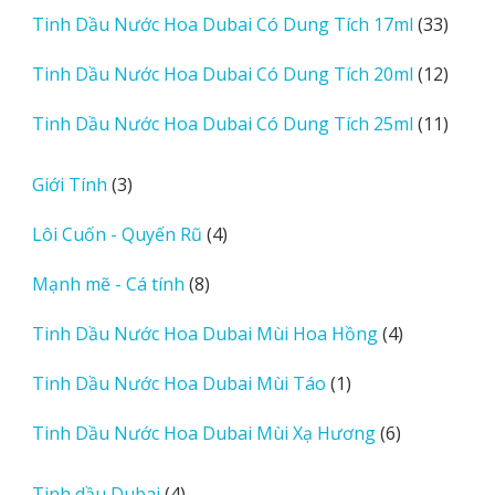
sản
33
Tinh Dầu Nước Hoa Dubai Có Dung Tích 17ml
33
phẩm
sản
12
Tinh Dầu Nước Hoa Dubai Có Dung Tích 20ml
12
phẩm
sản
11
Tinh Dầu Nước Hoa Dubai Có Dung Tích 25ml
11
phẩm
sản
phẩm
3
Giới Tính
3
sản
4
Lôi Cuốn - Quyến Rũ
4
phẩm
sản
8
Mạnh mẽ - Cá tính
8
phẩm
sản
4
Tinh Dầu Nước Hoa Dubai Mùi Hoa Hồng
4
phẩm
sản
1
Tinh Dầu Nước Hoa Dubai Mùi Táo
1
phẩm
sản
6
Tinh Dầu Nước Hoa Dubai Mùi Xạ Hương
6
phẩm
sản
phẩm
4
Tinh dầu Dubai
4