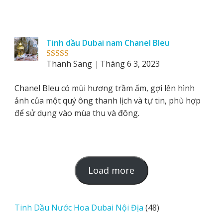
Tinh dầu Dubai nam Chanel Bleu
Thanh Sang
Tháng 6 3, 2023
Rated
5
out
of 5
Chanel Bleu có mùi hương trầm ấm, gợi lên hình
ảnh của một quý ông thanh lịch và tự tin, phù hợp
để sử dụng vào mùa thu và đông.
L
Load more
o
a
d
48
Tinh Dầu Nước Hoa Dubai Nội Địa
48
m
sản