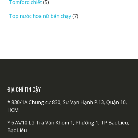
phẩm
5
Tomford chiết
5
sản
7
Top nước hoa nữ bán chạy
7
phẩm
sản
phẩm
ĐỊA CHỈ TIN CẬY
* 830/1A Chung cư 830, Sư Vạn Hạnh P.13, Quận 10,
HCM
* 67A/10 Lộ Trà Văn Khóm 1, Phường 1, TP Bạc Liêu,
Bạc Liêu