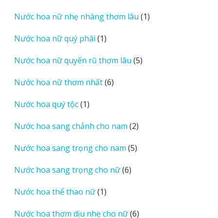
sản
1
Nước hoa nữ nhẹ nhàng thơm lâu
1
phẩm
sản
1
Nước hoa nữ quý phái
1
phẩm
sản
5
Nước hoa nữ quyến rũ thơm lâu
5
phẩm
sản
6
Nước hoa nữ thơm nhất
6
phẩm
sản
1
Nước hoa quý tộc
1
phẩm
sản
2
Nước hoa sang chảnh cho nam
2
phẩm
sản
5
Nước hoa sang trọng cho nam
5
phẩm
sản
6
Nước hoa sang trọng cho nữ
6
phẩm
sản
1
Nước hoa thể thao nữ
1
phẩm
sản
6
Nước hoa thơm dịu nhẹ cho nữ
6
phẩm