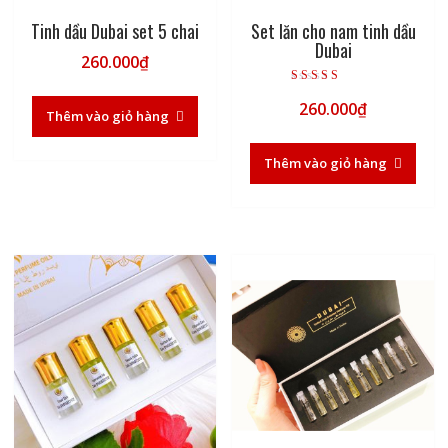
Tinh dầu Dubai set 5 chai
Set lăn cho nam tinh dầu
Dubai
260.000
₫
Được xếp hạng
260.000
₫
5.00
Thêm vào giỏ hàng
5 sao
Thêm vào giỏ hàng