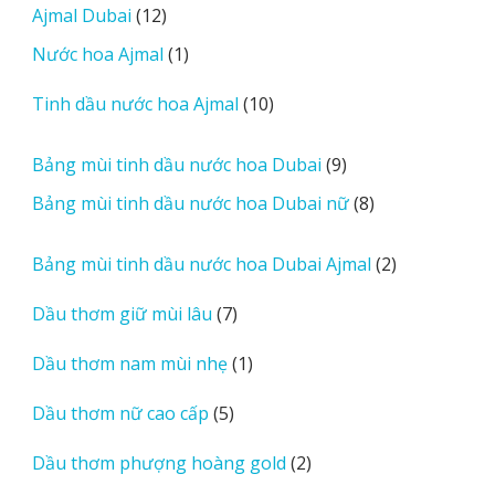
12
Ajmal Dubai
12
o
phẩm
sản
r
1
Nước hoa Ajmal
1
phẩm
e
sản
r
10
Tinh dầu nước hoa Ajmal
10
phẩm
e
sản
v
phẩm
9
Bảng mùi tinh dầu nước hoa Dubai
9
i
sản
8
Bảng mùi tinh dầu nước hoa Dubai nữ
8
e
phẩm
sản
w
phẩm
2
Bảng mùi tinh dầu nước hoa Dubai Ajmal
2
s
sản
7
Dầu thơm giữ mùi lâu
7
phẩm
sản
1
Dầu thơm nam mùi nhẹ
1
phẩm
sản
5
Dầu thơm nữ cao cấp
5
phẩm
sản
2
Dầu thơm phượng hoàng gold
2
phẩm
sản