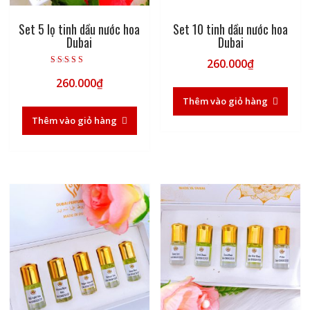
Set 5 lọ tinh dầu nước hoa
Set 10 tinh dầu nước hoa
Dubai
Dubai
260.000
₫
Được xếp hạng
260.000
₫
5.00
5 sao
Thêm vào giỏ hàng
Thêm vào giỏ hàng