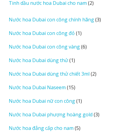
2
Tinh dầu nước hoa Dubai cho nam
2
phẩm
sản
phẩm
3
Nước hoa Dubai con công chính hãng
3
sản
1
Nước hoa Dubai con công đỏ
1
phẩm
sản
6
Nước hoa Dubai con công vàng
6
phẩm
sản
1
Nước hoa Dubai dùng thử
1
phẩm
sản
2
Nước hoa Dubai dùng thử chiết 3ml
2
phẩm
sản
15
Nước hoa Dubai Naseem
15
phẩm
sản
1
Nước hoa Dubai nữ con công
1
phẩm
sản
3
Nước hoa Dubai phượng hoàng gold
3
phẩm
sản
5
Nước hoa đẳng cấp cho nam
5
phẩm