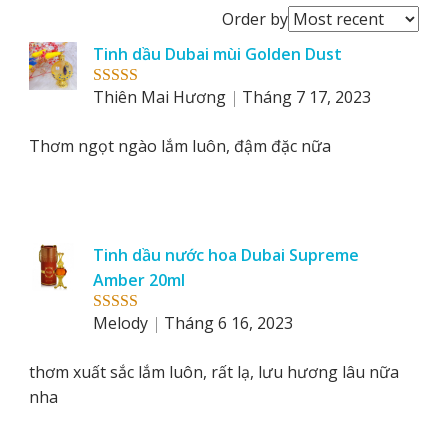
Order
Order by
reviews
Tinh dầu Dubai mùi Golden Dust
by
Thiên Mai Hương
Tháng 7 17, 2023
Rated
5
out
of 5
Thơm ngọt ngào lắm luôn, đậm đặc nữa
Tinh dầu nước hoa Dubai Supreme
Amber 20ml
Melody
Tháng 6 16, 2023
Rated
5
out
of 5
thơm xuất sắc lắm luôn, rất lạ, lưu hương lâu nữa
nha