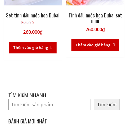
Set tinh dầu nước hoa Dubai
Tinh dầu nước hoa Dubai set
mini
Được xếp hạng
260.000
₫
260.000
₫
5.00
5 sao
Thêm vào giỏ hàng
Thêm vào giỏ hàng
TÌM KIẾM NHANH
Tìm kiếm
ĐÁNH GIÁ MỚI NHẤT