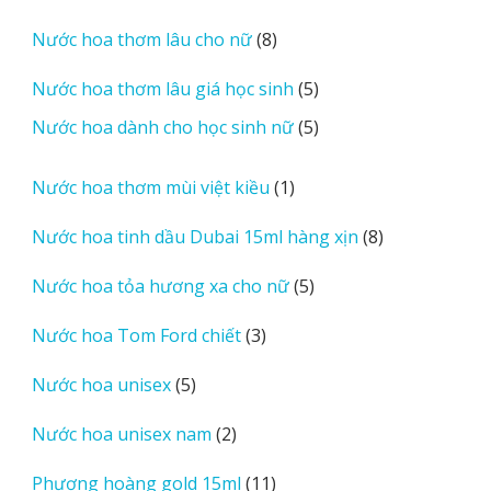
sản
8
Nước hoa thơm lâu cho nữ
8
phẩm
sản
5
Nước hoa thơm lâu giá học sinh
5
phẩm
sản
5
Nước hoa dành cho học sinh nữ
5
phẩm
sản
phẩm
1
Nước hoa thơm mùi việt kiều
1
sản
8
Nước hoa tinh dầu Dubai 15ml hàng xịn
8
phẩm
sản
5
Nước hoa tỏa hương xa cho nữ
5
phẩm
sản
3
Nước hoa Tom Ford chiết
3
phẩm
sản
5
Nước hoa unisex
5
phẩm
sản
2
Nước hoa unisex nam
2
phẩm
sản
11
Phượng hoàng gold 15ml
11
phẩm