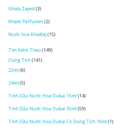
sản
3
Ghala Zayed
3
phẩm
sản
2
Khalis Perfumes
2
phẩm
sản
15
Nước hoa Khadlaj
15
phẩm
sản
phẩm
149
Tìm Kiếm Theo
149
sản
141
Dung Tích
141
phẩm
sản
6
22ml
6
phẩm
sản
5
24ml
5
phẩm
sản
14
Tinh Dầu Nước Hoa Dubai 15ml
14
phẩm
sản
59
Tinh Dầu Nước Hoa Dubai 35ml
59
phẩm
sản
1
Tinh Dầu Nước Hoa Dubai Có Dung Tích 16ml
1
phẩm