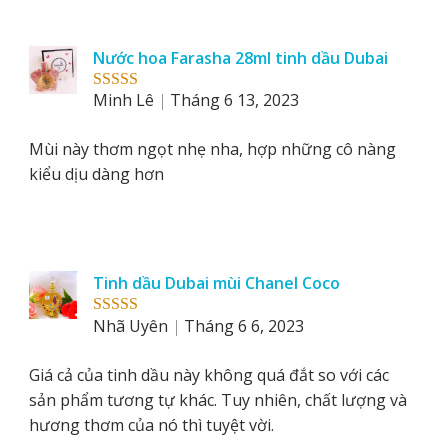
Nước hoa Farasha 28ml tinh dầu Dubai
Minh Lê
Tháng 6 13, 2023
Rated
5
out
of 5
Mùi này thơm ngọt nhẹ nha, hợp những cô nàng
kiểu dịu dàng hơn
Tinh dầu Dubai mùi Chanel Coco
Nhã Uyên
Tháng 6 6, 2023
Rated
5
out
of 5
Giá cả của tinh dầu này không quá đắt so với các
sản phẩm tương tự khác. Tuy nhiên, chất lượng và
hương thơm của nó thì tuyệt vời.