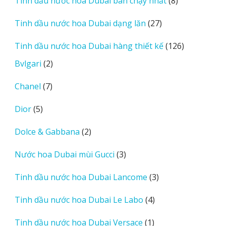
8
Tinh dầu nước hoa Dubai bán chạy nhất
8
phẩm
sản
27
Tinh dầu nước hoa Dubai dạng lăn
27
phẩm
sản
126
Tinh dầu nước hoa Dubai hàng thiết kế
126
phẩm
sản
2
Bvlgari
2
phẩm
sản
7
Chanel
7
phẩm
sản
5
Dior
5
phẩm
sản
2
Dolce & Gabbana
2
phẩm
sản
3
Nước hoa Dubai mùi Gucci
3
phẩm
sản
3
Tinh dầu nước hoa Dubai Lancome
3
phẩm
sản
4
Tinh dầu nước hoa Dubai Le Labo
4
phẩm
sản
1
Tinh dầu nước hoa Dubai Versace
1
phẩm