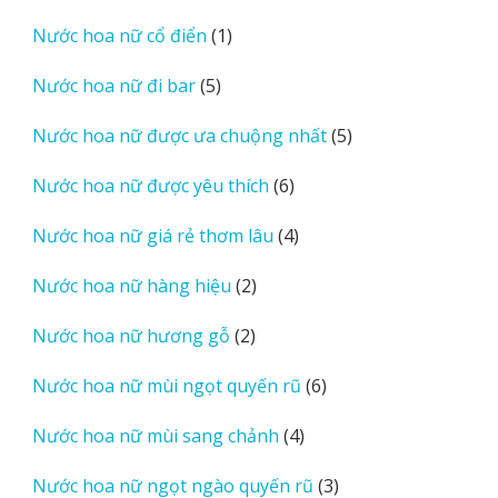
sản
1
Nước hoa nữ cổ điển
1
phẩm
sản
5
Nước hoa nữ đi bar
5
phẩm
sản
5
Nước hoa nữ được ưa chuộng nhất
5
phẩm
sản
6
Nước hoa nữ được yêu thích
6
phẩm
sản
4
Nước hoa nữ giá rẻ thơm lâu
4
phẩm
sản
2
Nước hoa nữ hàng hiệu
2
phẩm
sản
2
Nước hoa nữ hương gỗ
2
phẩm
sản
6
Nước hoa nữ mùi ngọt quyến rũ
6
phẩm
sản
4
Nước hoa nữ mùi sang chảnh
4
phẩm
sản
3
Nước hoa nữ ngọt ngào quyến rũ
3
phẩm