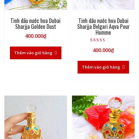
Tinh dầu nước hoa Dubai
Tinh dầu nước hoa Dubai
Sharjja Golden Dust
Sharjja Bvlgari Aqva Pour
Homme
400.000
₫
Được xếp hạng
400.000
₫
5.00
Thêm vào giỏ hàng
5 sao
Thêm vào giỏ hàng