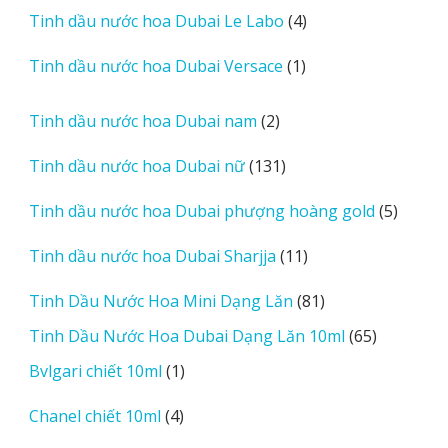
4
Tinh dầu nước hoa Dubai Le Labo
4
phẩm
sản
1
Tinh dầu nước hoa Dubai Versace
1
phẩm
sản
phẩm
2
Tinh dầu nước hoa Dubai nam
2
sản
131
Tinh dầu nước hoa Dubai nữ
131
phẩm
sản
5
Tinh dầu nước hoa Dubai phượng hoàng gold
5
phẩm
sản
11
Tinh dầu nước hoa Dubai Sharjja
11
phẩm
sản
81
Tinh Dầu Nước Hoa Mini Dạng Lăn
81
phẩm
sản
65
Tinh Dầu Nước Hoa Dubai Dạng Lăn 10ml
65
phẩm
sản
1
Bvlgari chiết 10ml
1
phẩm
sản
4
Chanel chiết 10ml
4
phẩm
sản