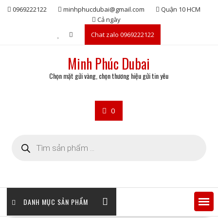
Skip
0969222122
minhphucdubai@gmail.com
Quận 10 HCM
to
Cả ngày
content
Chat zalo 0969222122
Minh Phúc Dubai
Chọn mặt gửi vàng, chọn thương hiệu gửi tin yêu
0
Tìm
kiếm
sản
phẩm
DANH MỤC SẢN PHẨM