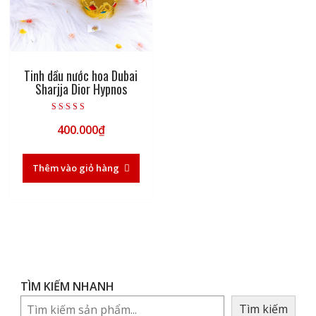
Tinh dầu nước hoa Dubai
Sharjja Dior Hypnos
Được xếp hạng
400.000
₫
5.00
5 sao
Thêm vào giỏ hàng
TÌM KIẾM NHANH
Tìm kiếm