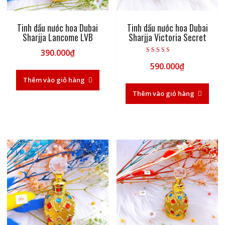
Tinh dầu nước hoa Dubai
Tinh dầu nước hoa Dubai
Sharjja Lancome LVB
Sharjja Victoria Secret
390.000
₫
Được xếp hạng
590.000
₫
5.00
5 sao
Thêm vào giỏ hàng
Thêm vào giỏ hàng