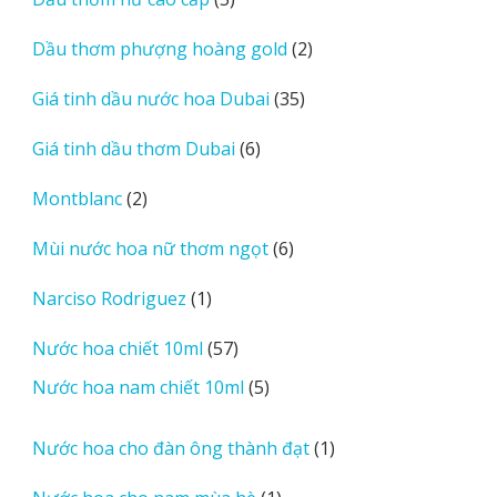
phẩm
sản
2
Dầu thơm phượng hoàng gold
2
phẩm
sản
35
Giá tinh dầu nước hoa Dubai
35
phẩm
sản
6
Giá tinh dầu thơm Dubai
6
phẩm
sản
2
Montblanc
2
phẩm
sản
6
Mùi nước hoa nữ thơm ngọt
6
phẩm
sản
1
Narciso Rodriguez
1
phẩm
sản
57
Nước hoa chiết 10ml
57
phẩm
sản
5
Nước hoa nam chiết 10ml
5
phẩm
sản
phẩm
1
Nước hoa cho đàn ông thành đạt
1
sản
1