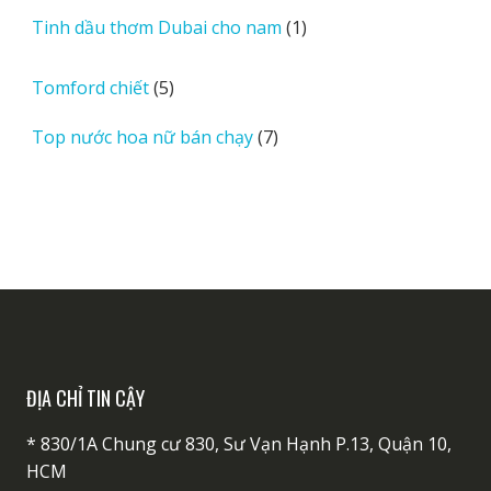
sản
1
Tinh dầu thơm Dubai cho nam
1
phẩm
sản
phẩm
5
Tomford chiết
5
sản
7
Top nước hoa nữ bán chạy
7
phẩm
sản
phẩm
ĐỊA CHỈ TIN CẬY
* 830/1A Chung cư 830, Sư Vạn Hạnh P.13, Quận 10,
HCM