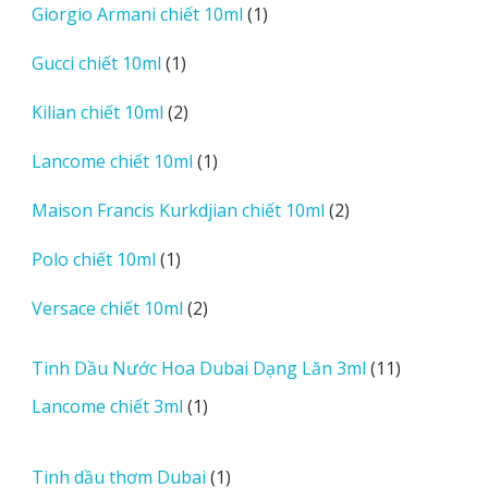
1
Giorgio Armani chiết 10ml
1
phẩm
sản
1
Gucci chiết 10ml
1
phẩm
sản
2
Kilian chiết 10ml
2
phẩm
sản
1
Lancome chiết 10ml
1
phẩm
sản
2
Maison Francis Kurkdjian chiết 10ml
2
phẩm
sản
1
Polo chiết 10ml
1
phẩm
sản
2
Versace chiết 10ml
2
phẩm
sản
phẩm
11
Tinh Dầu Nước Hoa Dubai Dạng Lăn 3ml
11
sản
1
Lancome chiết 3ml
1
phẩm
sản
phẩm
1
Tinh dầu thơm Dubai
1