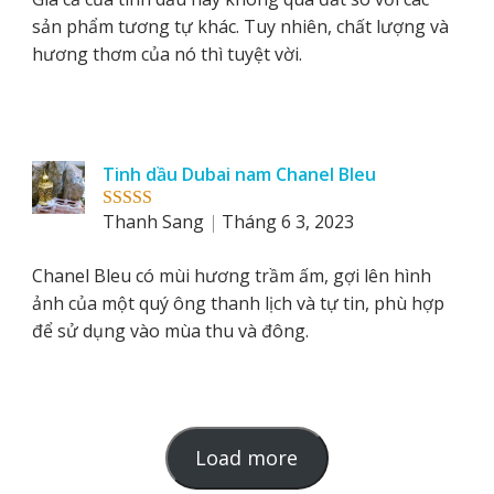
sản phẩm tương tự khác. Tuy nhiên, chất lượng và
hương thơm của nó thì tuyệt vời.
Tinh dầu Dubai nam Chanel Bleu
Thanh Sang
Tháng 6 3, 2023
Rated
5
out
of 5
Chanel Bleu có mùi hương trầm ấm, gợi lên hình
ảnh của một quý ông thanh lịch và tự tin, phù hợp
để sử dụng vào mùa thu và đông.
L
Load more
o