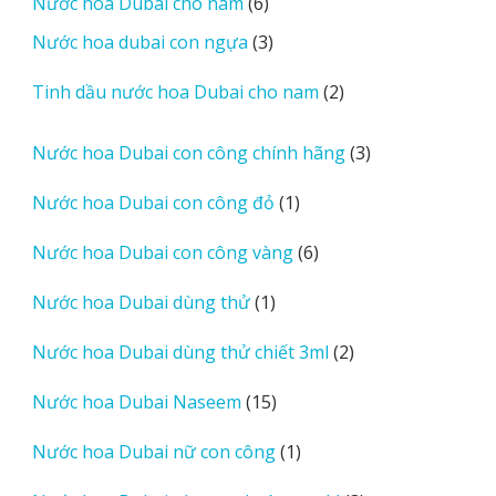
6
Nước hoa Dubai cho nam
6
phẩm
sản
3
Nước hoa dubai con ngựa
3
phẩm
sản
2
Tinh dầu nước hoa Dubai cho nam
2
phẩm
sản
phẩm
3
Nước hoa Dubai con công chính hãng
3
sản
1
Nước hoa Dubai con công đỏ
1
phẩm
sản
6
Nước hoa Dubai con công vàng
6
phẩm
sản
1
Nước hoa Dubai dùng thử
1
phẩm
sản
2
Nước hoa Dubai dùng thử chiết 3ml
2
phẩm
sản
15
Nước hoa Dubai Naseem
15
phẩm
sản
1
Nước hoa Dubai nữ con công
1
phẩm
sản