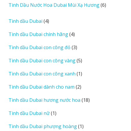
6
Tinh Dầu Nước Hoa Dubai Mùi Xạ Hương
6
phẩm
sản
phẩm
4
Tinh dầu Dubai
4
sản
4
Tinh dầu Dubai chính hãng
4
phẩm
sản
3
Tinh dầu Dubai con công đỏ
3
phẩm
sản
5
Tinh dầu Dubai con công vàng
5
phẩm
sản
1
Tinh dầu Dubai con công xanh
1
phẩm
sản
2
Tinh dầu Dubai dành cho nam
2
phẩm
sản
18
Tinh dầu Dubai hương nước hoa
18
phẩm
sản
1
Tinh dầu Dubai nữ
1
phẩm
sản
1
Tinh dầu Dubai phượng hoàng
1
phẩm