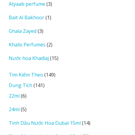
3
Atyaab perfume
3
phẩm
sản
1
Bait Al Bakhoor
1
phẩm
sản
3
Ghala Zayed
3
phẩm
sản
2
Khalis Perfumes
2
phẩm
sản
15
Nước hoa Khadlaj
15
phẩm
sản
phẩm
149
Tìm Kiếm Theo
149
sản
141
Dung Tích
141
phẩm
sản
6
22ml
6
phẩm
sản
5
24ml
5
phẩm
sản
14
Tinh Dầu Nước Hoa Dubai 15ml
14
phẩm
sản