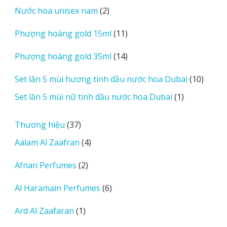
2
Nước hoa unisex nam
2
phẩm
sản
11
Phượng hoàng gold 15ml
11
phẩm
sản
14
Phượng hoàng gold 35ml
14
phẩm
sản
10
Set lăn 5 mùi hương tinh dầu nước hoa Dubai
10
phẩm
sản
1
Set lăn 5 mùi nữ tinh dầu nước hoa Dubai
1
phẩm
sản
phẩm
37
Thương hiệu
37
sản
4
Aalam Al Zaafran
4
phẩm
sản
2
Afnan Perfumes
2
phẩm
sản
6
Al Haramain Perfumes
6
phẩm
sản
1
Ard Al Zaafaran
1
phẩm
sản