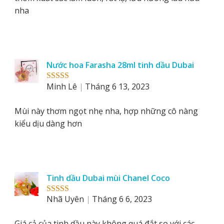
nha
Nước hoa Farasha 28ml tinh dầu Dubai
Minh Lê
Tháng 6 13, 2023
Rated
5
out
of 5
Mùi này thơm ngọt nhẹ nha, hợp những cô nàng
kiểu dịu dàng hơn
Tinh dầu Dubai mùi Chanel Coco
Nhã Uyên
Tháng 6 6, 2023
Rated
5
out
of 5
Giá cả của tinh dầu này không quá đắt so với các