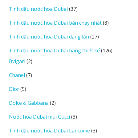
sản
37
Tinh dầu nước hoa Dubai
37
phẩm
sản
8
Tinh dầu nước hoa Dubai bán chạy nhất
8
phẩm
sản
27
Tinh dầu nước hoa Dubai dạng lăn
27
phẩm
sản
126
Tinh dầu nước hoa Dubai hàng thiết kế
126
phẩm
sản
2
Bvlgari
2
phẩm
sản
7
Chanel
7
phẩm
sản
5
Dior
5
phẩm
sản
2
Dolce & Gabbana
2
phẩm
sản
3
Nước hoa Dubai mùi Gucci
3
phẩm
sản
3
Tinh dầu nước hoa Dubai Lancome
3
phẩm
sản