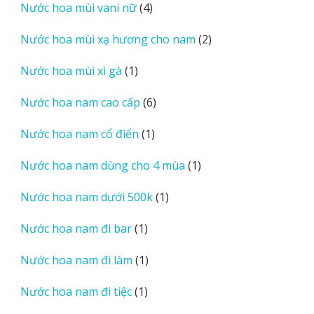
4
Nước hoa mùi vani nữ
4
phẩm
sản
2
Nước hoa mùi xạ hương cho nam
2
phẩm
sản
1
Nước hoa mùi xì gà
1
phẩm
sản
6
Nước hoa nam cao cấp
6
phẩm
sản
1
Nước hoa nam cổ điển
1
phẩm
sản
1
Nước hoa nam dùng cho 4 mùa
1
phẩm
sản
1
Nước hoa nam dưới 500k
1
phẩm
sản
1
Nước hoa nam đi bar
1
phẩm
sản
1
Nước hoa nam đi làm
1
phẩm
sản
1
Nước hoa nam đi tiệc
1
phẩm
sản