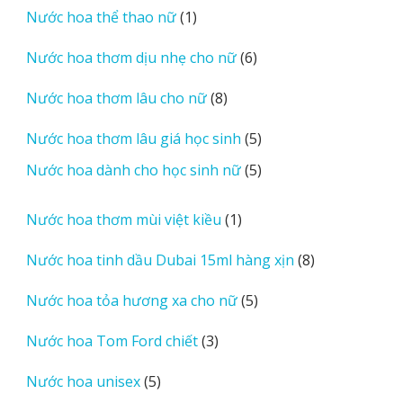
1
Nước hoa thể thao nữ
1
phẩm
sản
6
Nước hoa thơm dịu nhẹ cho nữ
6
phẩm
sản
8
Nước hoa thơm lâu cho nữ
8
phẩm
sản
5
Nước hoa thơm lâu giá học sinh
5
phẩm
sản
5
Nước hoa dành cho học sinh nữ
5
phẩm
sản
phẩm
1
Nước hoa thơm mùi việt kiều
1
sản
8
Nước hoa tinh dầu Dubai 15ml hàng xịn
8
phẩm
sản
5
Nước hoa tỏa hương xa cho nữ
5
phẩm
sản
3
Nước hoa Tom Ford chiết
3
phẩm
sản
5
Nước hoa unisex
5
phẩm
sản