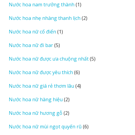
1
Nước hoa nam trưởng thành
1
phẩm
sản
2
Nước hoa nhẹ nhàng thanh lịch
2
phẩm
sản
1
Nước hoa nữ cổ điển
1
phẩm
sản
5
Nước hoa nữ đi bar
5
phẩm
sản
5
Nước hoa nữ được ưa chuộng nhất
5
phẩm
sản
6
Nước hoa nữ được yêu thích
6
phẩm
sản
4
Nước hoa nữ giá rẻ thơm lâu
4
phẩm
sản
2
Nước hoa nữ hàng hiệu
2
phẩm
sản
2
Nước hoa nữ hương gỗ
2
phẩm
sản
6
Nước hoa nữ mùi ngọt quyến rũ
6
phẩm
sản