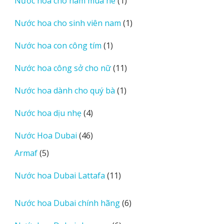
Nước hoa cho nam mùa hè
1
phẩm
sản
1
Nước hoa cho sinh viên nam
1
phẩm
sản
1
Nước hoa con công tím
1
phẩm
sản
11
Nước hoa công sở cho nữ
11
phẩm
sản
1
Nước hoa dành cho quý bà
1
phẩm
sản
4
Nước hoa dịu nhẹ
4
phẩm
sản
46
Nước Hoa Dubai
46
phẩm
sản
5
Armaf
5
phẩm
sản
11
Nước hoa Dubai Lattafa
11
phẩm
sản
phẩm
6
Nước hoa Dubai chính hãng
6
sản