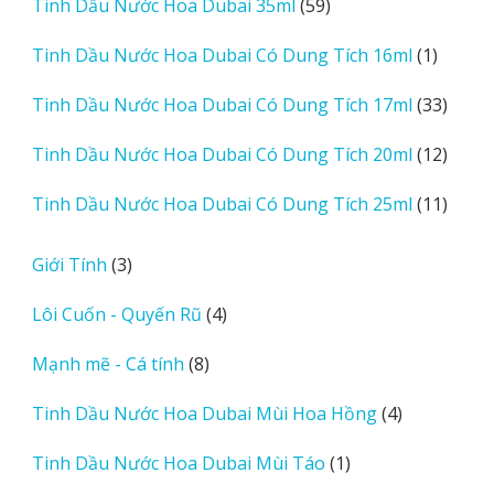
59
Tinh Dầu Nước Hoa Dubai 35ml
59
phẩm
sản
1
Tinh Dầu Nước Hoa Dubai Có Dung Tích 16ml
1
phẩm
sản
33
Tinh Dầu Nước Hoa Dubai Có Dung Tích 17ml
33
phẩm
sản
12
Tinh Dầu Nước Hoa Dubai Có Dung Tích 20ml
12
phẩm
sản
11
Tinh Dầu Nước Hoa Dubai Có Dung Tích 25ml
11
phẩm
sản
phẩm
3
Giới Tính
3
sản
4
Lôi Cuốn - Quyến Rũ
4
phẩm
sản
8
Mạnh mẽ - Cá tính
8
phẩm
sản
4
Tinh Dầu Nước Hoa Dubai Mùi Hoa Hồng
4
phẩm
sản
1
Tinh Dầu Nước Hoa Dubai Mùi Táo
1
phẩm
sản