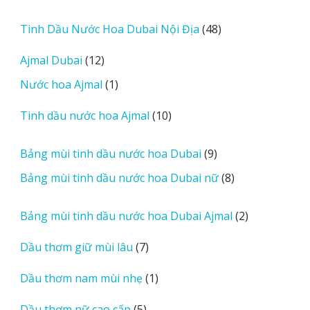
a
d
48
Tinh Dầu Nước Hoa Dubai Nội Địa
48
m
sản
12
Ajmal Dubai
12
o
phẩm
sản
r
1
Nước hoa Ajmal
1
phẩm
e
sản
r
10
Tinh dầu nước hoa Ajmal
10
phẩm
e
sản
v
phẩm
9
Bảng mùi tinh dầu nước hoa Dubai
9
i
sản
8
Bảng mùi tinh dầu nước hoa Dubai nữ
8
e
phẩm
sản
w
phẩm
2
Bảng mùi tinh dầu nước hoa Dubai Ajmal
2
s
sản
7
Dầu thơm giữ mùi lâu
7
phẩm
sản
1
Dầu thơm nam mùi nhẹ
1
phẩm
sản
5
Dầu thơm nữ cao cấp
5