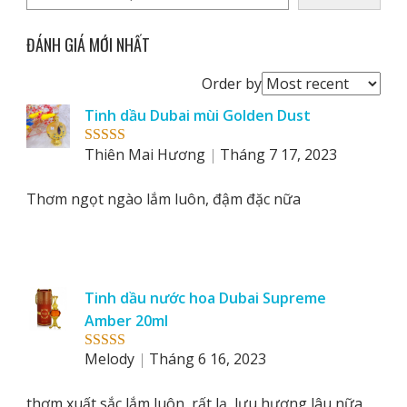
ĐÁNH GIÁ MỚI NHẤT
Order
Order by
reviews
Tinh dầu Dubai mùi Golden Dust
by
Thiên Mai Hương
Tháng 7 17, 2023
Rated
5
out
of 5
Thơm ngọt ngào lắm luôn, đậm đặc nữa
Tinh dầu nước hoa Dubai Supreme
Amber 20ml
Melody
Tháng 6 16, 2023
Rated
5
out
of 5
thơm xuất sắc lắm luôn, rất lạ, lưu hương lâu nữa