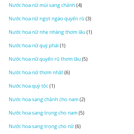
4
Nước hoa nữ mùi sang chảnh
4
phẩm
sản
3
Nước hoa nữ ngọt ngào quyến rũ
3
phẩm
sản
1
Nước hoa nữ nhẹ nhàng thơm lâu
1
phẩm
sản
1
Nước hoa nữ quý phái
1
phẩm
sản
5
Nước hoa nữ quyến rũ thơm lâu
5
phẩm
sản
6
Nước hoa nữ thơm nhất
6
phẩm
sản
1
Nước hoa quý tộc
1
phẩm
sản
2
Nước hoa sang chảnh cho nam
2
phẩm
sản
5
Nước hoa sang trọng cho nam
5
phẩm
sản
6
Nước hoa sang trọng cho nữ
6
phẩm
sản