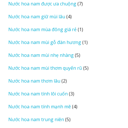
7
Nước hoa nam được ưa chuộng
7
phẩm
sản
4
Nước hoa nam giữ mùi lâu
4
phẩm
sản
1
Nước hoa nam mùa đông giá rẻ
1
phẩm
sản
1
Nước hoa nam mùi gỗ đàn hương
1
phẩm
sản
5
Nước hoa nam mùi nhẹ nhàng
5
phẩm
sản
5
Nước hoa nam mùi thơm quyến rũ
5
phẩm
sản
2
Nước hoa nam thơm lâu
2
phẩm
sản
3
Nước hoa nam tính lôi cuốn
3
phẩm
sản
4
Nước hoa nam tính mạnh mẽ
4
phẩm
sản
5
Nước hoa nam trung niên
5
phẩm
sản