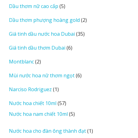
5
Dầu thơm nữ cao cấp
5
phẩm
sản
2
Dầu thơm phượng hoàng gold
2
phẩm
sản
35
Giá tinh dầu nước hoa Dubai
35
phẩm
sản
6
Giá tinh dầu thơm Dubai
6
phẩm
sản
2
Montblanc
2
phẩm
sản
6
Mùi nước hoa nữ thơm ngọt
6
phẩm
sản
1
Narciso Rodriguez
1
phẩm
sản
57
Nước hoa chiết 10ml
57
phẩm
sản
5
Nước hoa nam chiết 10ml
5
phẩm
sản
phẩm
1
Nước hoa cho đàn ông thành đạt
1