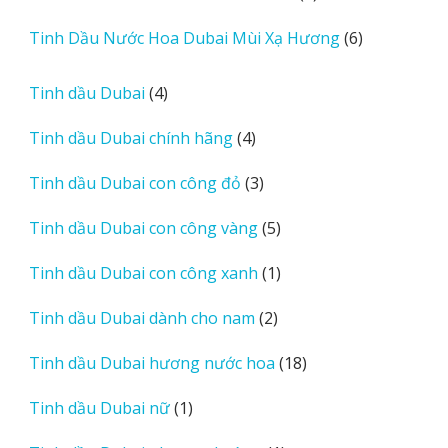
sản
6
Tinh Dầu Nước Hoa Dubai Mùi Xạ Hương
6
phẩm
sản
phẩm
4
Tinh dầu Dubai
4
sản
4
Tinh dầu Dubai chính hãng
4
phẩm
sản
3
Tinh dầu Dubai con công đỏ
3
phẩm
sản
5
Tinh dầu Dubai con công vàng
5
phẩm
sản
1
Tinh dầu Dubai con công xanh
1
phẩm
sản
2
Tinh dầu Dubai dành cho nam
2
phẩm
sản
18
Tinh dầu Dubai hương nước hoa
18
phẩm
sản
1
Tinh dầu Dubai nữ
1
phẩm
sản