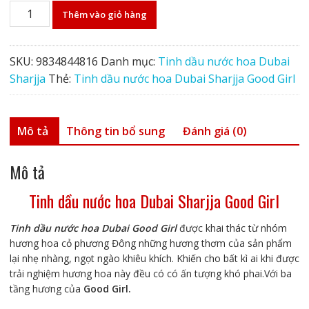
Tinh
Thêm vào giỏ hàng
dầu
nước
hoa
SKU:
9834844816
Danh mục:
Tinh dầu nước hoa Dubai
Dubai
Sharjja
Thẻ:
Tinh dầu nước hoa Dubai Sharjja Good Girl
Sharjja
Good
Girl
Mô tả
Thông tin bổ sung
Đánh giá (0)
số
lượng
Mô tả
Tinh dầu nước hoa Dubai Sharjja Good Girl
Tinh dầu nước hoa Dubai Good Girl
được khai thác từ nhóm
hương hoa cỏ phương Đông những hương thơm của sản phẩm
lại nhẹ nhàng, ngọt ngào khiêu khích. Khiến cho bất kì ai khi được
trải nghiệm hương hoa này đều có có ấn tượng khó phai.Với ba
tầng hương của
Good Girl.