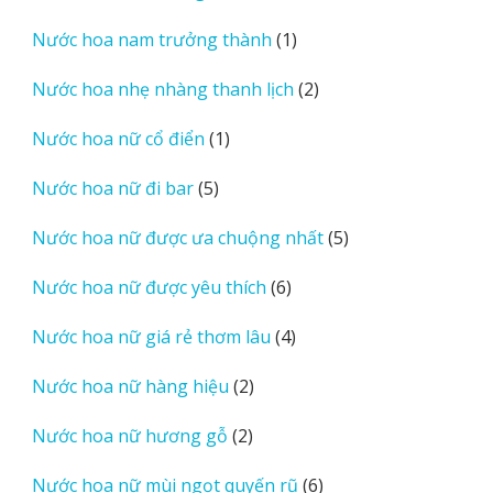
sản
1
Nước hoa nam trưởng thành
1
phẩm
sản
2
Nước hoa nhẹ nhàng thanh lịch
2
phẩm
sản
1
Nước hoa nữ cổ điển
1
phẩm
sản
5
Nước hoa nữ đi bar
5
phẩm
sản
5
Nước hoa nữ được ưa chuộng nhất
5
phẩm
sản
6
Nước hoa nữ được yêu thích
6
phẩm
sản
4
Nước hoa nữ giá rẻ thơm lâu
4
phẩm
sản
2
Nước hoa nữ hàng hiệu
2
phẩm
sản
2
Nước hoa nữ hương gỗ
2
phẩm
sản
6
Nước hoa nữ mùi ngọt quyến rũ
6
phẩm