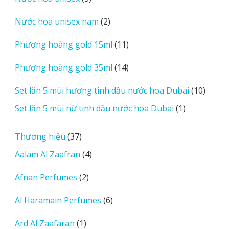
phẩm
sản
2
Nước hoa unisex nam
2
phẩm
sản
11
Phượng hoàng gold 15ml
11
phẩm
sản
14
Phượng hoàng gold 35ml
14
phẩm
sản
10
Set lăn 5 mùi hương tinh dầu nước hoa Dubai
10
phẩm
sản
1
Set lăn 5 mùi nữ tinh dầu nước hoa Dubai
1
phẩm
sản
phẩm
37
Thương hiệu
37
sản
4
Aalam Al Zaafran
4
phẩm
sản
2
Afnan Perfumes
2
phẩm
sản
6
Al Haramain Perfumes
6
phẩm
sản
1
Ard Al Zaafaran
1
phẩm