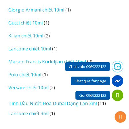
sản
1
Giorgio Armani chiết 10ml
1
phẩm
sản
1
Gucci chiết 10ml
1
phẩm
sản
2
Kilian chiết 10ml
2
phẩm
sản
1
Lancome chiết 10ml
1
phẩm
sản
2
Maison Francis Kurkdjian chiết 10ml
2
phẩm
Chat zalo 0969222122
sản
1
Polo chiết 10ml
1
phẩm
sản
Chat qua fanpage
2
Versace chiết 10ml
2
phẩm
sản
Gọi 0969222122
phẩm
11
Tinh Dầu Nước Hoa Dubai Dạng Lăn 3ml
11
sản
1
Lancome chiết 3ml
1
phẩm
sản
phẩm