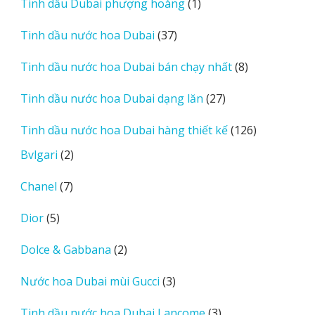
1
Tinh dầu Dubai phượng hoàng
1
phẩm
sản
37
Tinh dầu nước hoa Dubai
37
phẩm
sản
8
Tinh dầu nước hoa Dubai bán chạy nhất
8
phẩm
sản
27
Tinh dầu nước hoa Dubai dạng lăn
27
phẩm
sản
126
Tinh dầu nước hoa Dubai hàng thiết kế
126
phẩm
sản
2
Bvlgari
2
phẩm
sản
7
Chanel
7
phẩm
sản
5
Dior
5
phẩm
sản
2
Dolce & Gabbana
2
phẩm
sản
3
Nước hoa Dubai mùi Gucci
3
phẩm
sản
3
Tinh dầu nước hoa Dubai Lancome
3