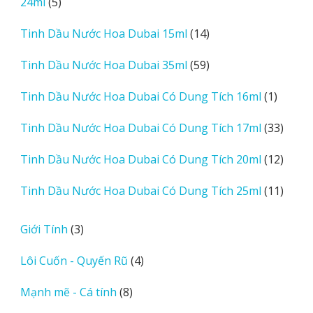
5
24ml
5
phẩm
sản
14
Tinh Dầu Nước Hoa Dubai 15ml
14
phẩm
sản
59
Tinh Dầu Nước Hoa Dubai 35ml
59
phẩm
sản
1
Tinh Dầu Nước Hoa Dubai Có Dung Tích 16ml
1
phẩm
sản
33
Tinh Dầu Nước Hoa Dubai Có Dung Tích 17ml
33
phẩm
sản
12
Tinh Dầu Nước Hoa Dubai Có Dung Tích 20ml
12
phẩm
sản
11
Tinh Dầu Nước Hoa Dubai Có Dung Tích 25ml
11
phẩm
sản
phẩm
3
Giới Tính
3
sản
4
Lôi Cuốn - Quyến Rũ
4
phẩm
sản
8
Mạnh mẽ - Cá tính
8
phẩm
sản