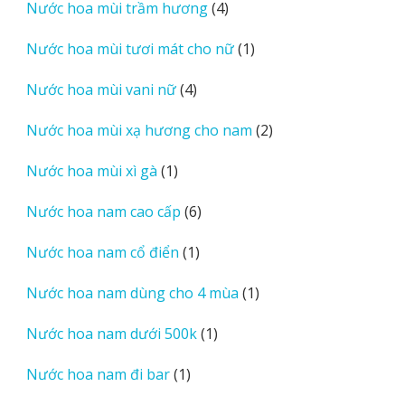
4
Nước hoa mùi trầm hương
4
phẩm
sản
1
Nước hoa mùi tươi mát cho nữ
1
phẩm
sản
4
Nước hoa mùi vani nữ
4
phẩm
sản
2
Nước hoa mùi xạ hương cho nam
2
phẩm
sản
1
Nước hoa mùi xì gà
1
phẩm
sản
6
Nước hoa nam cao cấp
6
phẩm
sản
1
Nước hoa nam cổ điển
1
phẩm
sản
1
Nước hoa nam dùng cho 4 mùa
1
phẩm
sản
1
Nước hoa nam dưới 500k
1
phẩm
sản
1
Nước hoa nam đi bar
1
phẩm
sản