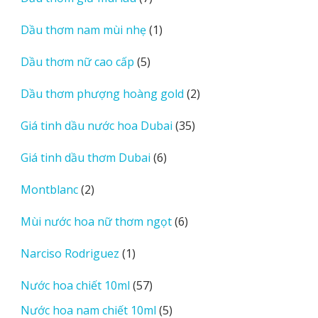
phẩm
sản
1
Dầu thơm nam mùi nhẹ
1
phẩm
sản
5
Dầu thơm nữ cao cấp
5
phẩm
sản
2
Dầu thơm phượng hoàng gold
2
phẩm
sản
35
Giá tinh dầu nước hoa Dubai
35
phẩm
sản
6
Giá tinh dầu thơm Dubai
6
phẩm
sản
2
Montblanc
2
phẩm
sản
6
Mùi nước hoa nữ thơm ngọt
6
phẩm
sản
1
Narciso Rodriguez
1
phẩm
sản
57
Nước hoa chiết 10ml
57
phẩm
sản
5
Nước hoa nam chiết 10ml
5