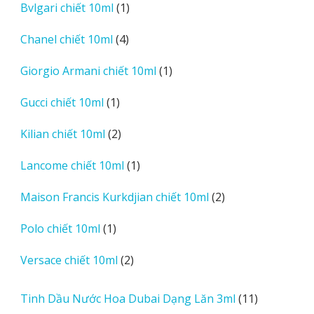
sản
1
Bvlgari chiết 10ml
1
phẩm
sản
4
Chanel chiết 10ml
4
phẩm
sản
1
Giorgio Armani chiết 10ml
1
phẩm
sản
1
Gucci chiết 10ml
1
phẩm
sản
2
Kilian chiết 10ml
2
phẩm
sản
1
Lancome chiết 10ml
1
phẩm
sản
2
Maison Francis Kurkdjian chiết 10ml
2
phẩm
sản
1
Polo chiết 10ml
1
phẩm
sản
2
Versace chiết 10ml
2
phẩm
sản
phẩm
11
Tinh Dầu Nước Hoa Dubai Dạng Lăn 3ml
11