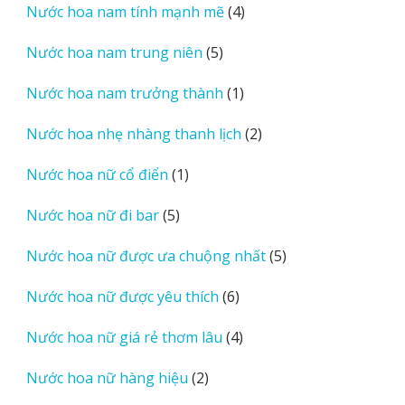
4
Nước hoa nam tính mạnh mẽ
4
phẩm
sản
5
Nước hoa nam trung niên
5
phẩm
sản
1
Nước hoa nam trưởng thành
1
phẩm
sản
2
Nước hoa nhẹ nhàng thanh lịch
2
phẩm
sản
1
Nước hoa nữ cổ điển
1
phẩm
sản
5
Nước hoa nữ đi bar
5
phẩm
sản
5
Nước hoa nữ được ưa chuộng nhất
5
phẩm
sản
6
Nước hoa nữ được yêu thích
6
phẩm
sản
4
Nước hoa nữ giá rẻ thơm lâu
4
phẩm
sản
2
Nước hoa nữ hàng hiệu
2
phẩm
sản