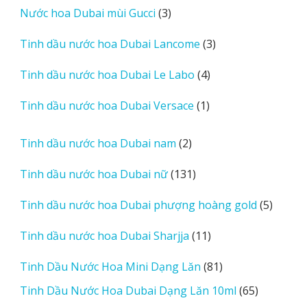
3
Nước hoa Dubai mùi Gucci
3
phẩm
sản
3
Tinh dầu nước hoa Dubai Lancome
3
phẩm
sản
4
Tinh dầu nước hoa Dubai Le Labo
4
phẩm
sản
1
Tinh dầu nước hoa Dubai Versace
1
phẩm
sản
phẩm
2
Tinh dầu nước hoa Dubai nam
2
sản
131
Tinh dầu nước hoa Dubai nữ
131
phẩm
sản
5
Tinh dầu nước hoa Dubai phượng hoàng gold
5
phẩm
sản
11
Tinh dầu nước hoa Dubai Sharjja
11
phẩm
sản
81
Tinh Dầu Nước Hoa Mini Dạng Lăn
81
phẩm
sản
65
Tinh Dầu Nước Hoa Dubai Dạng Lăn 10ml
65
phẩm