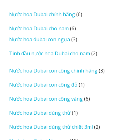
sản
phẩm
6
Nước hoa Dubai chính hãng
6
sản
6
Nước hoa Dubai cho nam
6
phẩm
sản
3
Nước hoa dubai con ngựa
3
phẩm
sản
2
Tinh dầu nước hoa Dubai cho nam
2
phẩm
sản
phẩm
3
Nước hoa Dubai con công chính hãng
3
sản
1
Nước hoa Dubai con công đỏ
1
phẩm
sản
6
Nước hoa Dubai con công vàng
6
phẩm
sản
1
Nước hoa Dubai dùng thử
1
phẩm
sản
2
Nước hoa Dubai dùng thử chiết 3ml
2
phẩm
sản