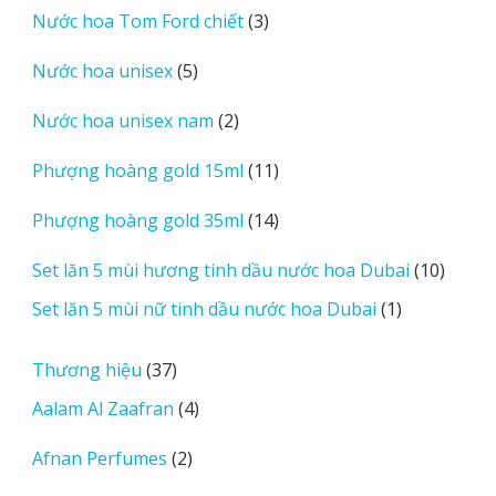
3
Nước hoa Tom Ford chiết
3
phẩm
sản
5
Nước hoa unisex
5
phẩm
sản
2
Nước hoa unisex nam
2
phẩm
sản
11
Phượng hoàng gold 15ml
11
phẩm
sản
14
Phượng hoàng gold 35ml
14
phẩm
sản
10
Set lăn 5 mùi hương tinh dầu nước hoa Dubai
10
phẩm
sản
1
Set lăn 5 mùi nữ tinh dầu nước hoa Dubai
1
phẩm
sản
phẩm
37
Thương hiệu
37
sản
4
Aalam Al Zaafran
4
phẩm
sản
2
Afnan Perfumes
2
phẩm
sản