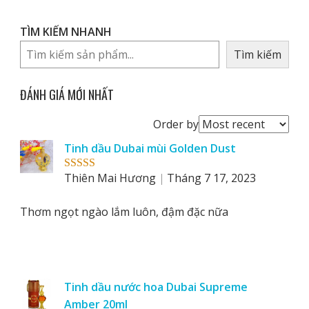
TÌM KIẾM NHANH
Tìm kiếm
ĐÁNH GIÁ MỚI NHẤT
Order
Order by
reviews
Tinh dầu Dubai mùi Golden Dust
by
Thiên Mai Hương
Tháng 7 17, 2023
Rated
5
out
of 5
Thơm ngọt ngào lắm luôn, đậm đặc nữa
Tinh dầu nước hoa Dubai Supreme
Amber 20ml