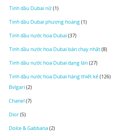
sản
1
Tinh dầu Dubai nữ
1
phẩm
sản
1
Tinh dầu Dubai phượng hoàng
1
phẩm
sản
37
Tinh dầu nước hoa Dubai
37
phẩm
sản
8
Tinh dầu nước hoa Dubai bán chạy nhất
8
phẩm
sản
27
Tinh dầu nước hoa Dubai dạng lăn
27
phẩm
sản
126
Tinh dầu nước hoa Dubai hàng thiết kế
126
phẩm
sản
2
Bvlgari
2
phẩm
sản
7
Chanel
7
phẩm
sản
5
Dior
5
phẩm
sản
2
Dolce & Gabbana
2
phẩm
sản