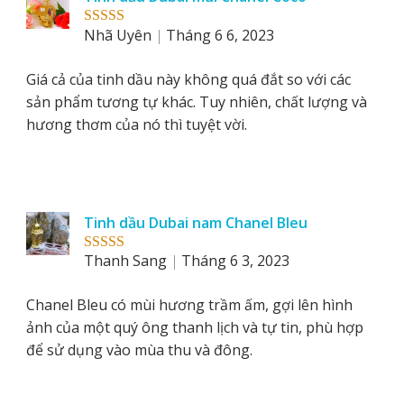
Nhã Uyên
Tháng 6 6, 2023
Rated
5
out
of 5
Giá cả của tinh dầu này không quá đắt so với các
sản phẩm tương tự khác. Tuy nhiên, chất lượng và
hương thơm của nó thì tuyệt vời.
Tinh dầu Dubai nam Chanel Bleu
Thanh Sang
Tháng 6 3, 2023
Rated
5
out
of 5
Chanel Bleu có mùi hương trầm ấm, gợi lên hình
ảnh của một quý ông thanh lịch và tự tin, phù hợp
để sử dụng vào mùa thu và đông.