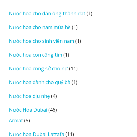
phẩm
sản
phẩm
1
Nước hoa cho đàn ông thành đạt
1
sản
1
Nước hoa cho nam mùa hè
1
phẩm
sản
1
Nước hoa cho sinh viên nam
1
phẩm
sản
1
Nước hoa con công tím
1
phẩm
sản
11
Nước hoa công sở cho nữ
11
phẩm
sản
1
Nước hoa dành cho quý bà
1
phẩm
sản
4
Nước hoa dịu nhẹ
4
phẩm
sản
46
Nước Hoa Dubai
46
phẩm
sản
5
Armaf
5
phẩm
sản
11
Nước hoa Dubai Lattafa
11
phẩm