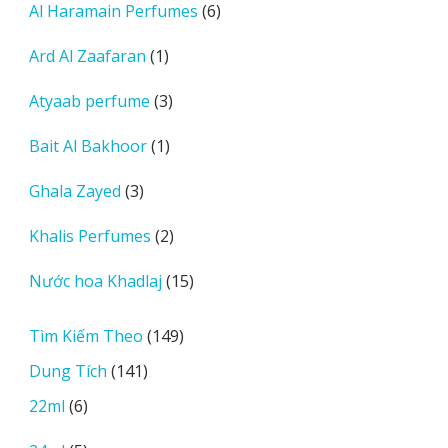
6
Al Haramain Perfumes
6
phẩm
sản
1
Ard Al Zaafaran
1
phẩm
sản
3
Atyaab perfume
3
phẩm
sản
1
Bait Al Bakhoor
1
phẩm
sản
3
Ghala Zayed
3
phẩm
sản
2
Khalis Perfumes
2
phẩm
sản
15
Nước hoa Khadlaj
15
phẩm
sản
phẩm
149
Tìm Kiếm Theo
149
sản
141
Dung Tích
141
phẩm
sản
6
22ml
6
phẩm
sản