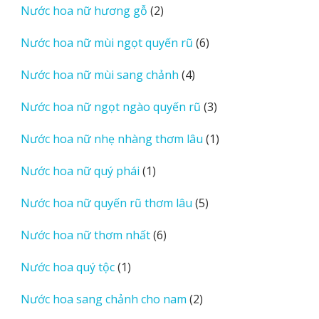
2
Nước hoa nữ hương gỗ
2
phẩm
sản
6
Nước hoa nữ mùi ngọt quyến rũ
6
phẩm
sản
4
Nước hoa nữ mùi sang chảnh
4
phẩm
sản
3
Nước hoa nữ ngọt ngào quyến rũ
3
phẩm
sản
1
Nước hoa nữ nhẹ nhàng thơm lâu
1
phẩm
sản
1
Nước hoa nữ quý phái
1
phẩm
sản
5
Nước hoa nữ quyến rũ thơm lâu
5
phẩm
sản
6
Nước hoa nữ thơm nhất
6
phẩm
sản
1
Nước hoa quý tộc
1
phẩm
sản
2
Nước hoa sang chảnh cho nam
2
phẩm
sản