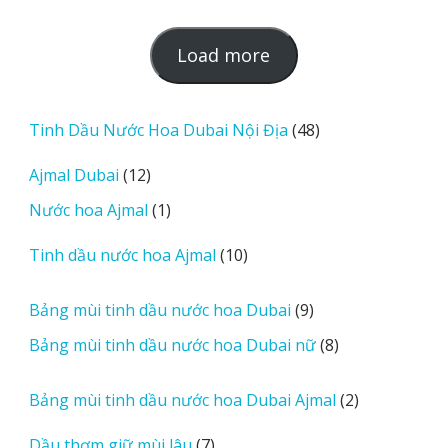
L
Load more
o
a
d
48
Tinh Dầu Nước Hoa Dubai Nội Địa
48
m
sản
12
Ajmal Dubai
12
o
phẩm
sản
r
1
Nước hoa Ajmal
1
phẩm
e
sản
r
10
Tinh dầu nước hoa Ajmal
10
phẩm
e
sản
v
phẩm
9
Bảng mùi tinh dầu nước hoa Dubai
9
i
sản
8
Bảng mùi tinh dầu nước hoa Dubai nữ
8
e
phẩm
sản
w
phẩm
2
Bảng mùi tinh dầu nước hoa Dubai Ajmal
2
s
sản
7
Dầu thơm giữ mùi lâu
7