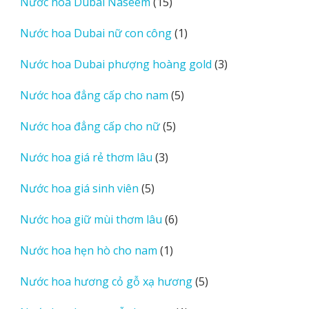
15
Nước hoa Dubai Naseem
15
phẩm
sản
1
Nước hoa Dubai nữ con công
1
phẩm
sản
3
Nước hoa Dubai phượng hoàng gold
3
phẩm
sản
5
Nước hoa đẳng cấp cho nam
5
phẩm
sản
5
Nước hoa đẳng cấp cho nữ
5
phẩm
sản
3
Nước hoa giá rẻ thơm lâu
3
phẩm
sản
5
Nước hoa giá sinh viên
5
phẩm
sản
6
Nước hoa giữ mùi thơm lâu
6
phẩm
sản
1
Nước hoa hẹn hò cho nam
1
phẩm
sản
5
Nước hoa hương cỏ gỗ xạ hương
5
phẩm
sản