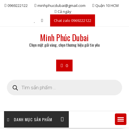
Skip
0969222122
minhphucdubai@gmail.com
Quận 10 HCM
to
Cả ngày
content
Chat zalo 0969222122
Minh Phúc Dubai
Chọn mặt gửi vàng, chọn thương hiệu gửi tin yêu
0
Tìm
kiếm
sản
phẩm
DANH MỤC SẢN PHẨM