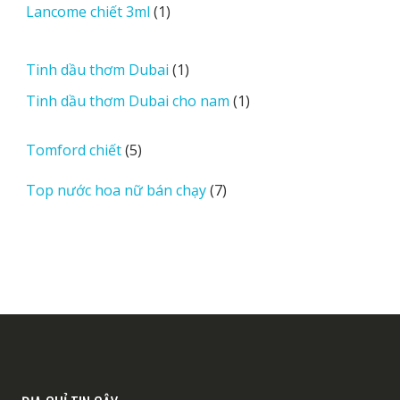
sản
1
Lancome chiết 3ml
1
phẩm
sản
phẩm
1
Tinh dầu thơm Dubai
1
sản
1
Tinh dầu thơm Dubai cho nam
1
phẩm
sản
phẩm
5
Tomford chiết
5
sản
7
Top nước hoa nữ bán chạy
7
phẩm
sản
phẩm