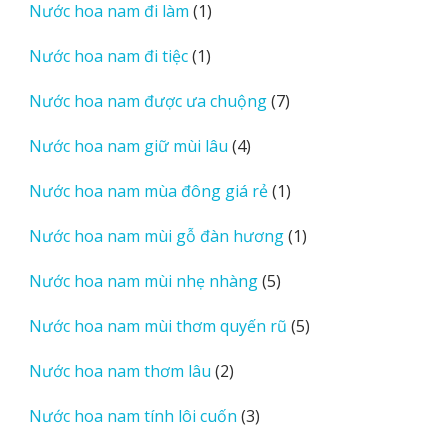
1
Nước hoa nam đi làm
1
phẩm
sản
1
Nước hoa nam đi tiệc
1
phẩm
sản
7
Nước hoa nam được ưa chuộng
7
phẩm
sản
4
Nước hoa nam giữ mùi lâu
4
phẩm
sản
1
Nước hoa nam mùa đông giá rẻ
1
phẩm
sản
1
Nước hoa nam mùi gỗ đàn hương
1
phẩm
sản
5
Nước hoa nam mùi nhẹ nhàng
5
phẩm
sản
5
Nước hoa nam mùi thơm quyến rũ
5
phẩm
sản
2
Nước hoa nam thơm lâu
2
phẩm
sản
3
Nước hoa nam tính lôi cuốn
3
phẩm
sản