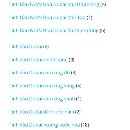
4
Tinh Dầu Nước Hoa Dubai Mùi Hoa Hồng
4
phẩm
sản
1
Tinh Dầu Nước Hoa Dubai Mùi Táo
1
phẩm
sản
6
Tinh Dầu Nước Hoa Dubai Mùi Xạ Hương
6
phẩm
sản
phẩm
4
Tinh dầu Dubai
4
sản
4
Tinh dầu Dubai chính hãng
4
phẩm
sản
3
Tinh dầu Dubai con công đỏ
3
phẩm
sản
5
Tinh dầu Dubai con công vàng
5
phẩm
sản
1
Tinh dầu Dubai con công xanh
1
phẩm
sản
2
Tinh dầu Dubai dành cho nam
2
phẩm
sản
18
Tinh dầu Dubai hương nước hoa
18
phẩm