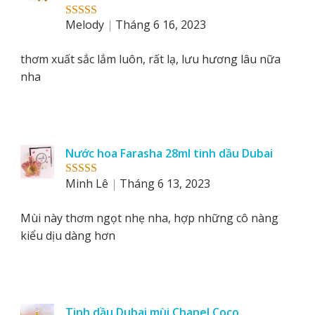
Melody
Tháng 6 16, 2023
Rated
5
out
of 5
thơm xuất sắc lắm luôn, rất lạ, lưu hương lâu nữa
nha
Nước hoa Farasha 28ml tinh dầu Dubai
Minh Lê
Tháng 6 13, 2023
Rated
5
out
of 5
Mùi này thơm ngọt nhẹ nha, hợp những cô nàng
kiểu dịu dàng hơn
Tinh dầu Dubai mùi Chanel Coco