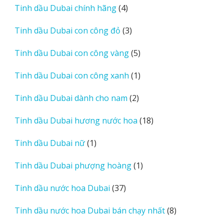
4
Tinh dầu Dubai chính hãng
4
phẩm
sản
3
Tinh dầu Dubai con công đỏ
3
phẩm
sản
5
Tinh dầu Dubai con công vàng
5
phẩm
sản
1
Tinh dầu Dubai con công xanh
1
phẩm
sản
2
Tinh dầu Dubai dành cho nam
2
phẩm
sản
18
Tinh dầu Dubai hương nước hoa
18
phẩm
sản
1
Tinh dầu Dubai nữ
1
phẩm
sản
1
Tinh dầu Dubai phượng hoàng
1
phẩm
sản
37
Tinh dầu nước hoa Dubai
37
phẩm
sản
8
Tinh dầu nước hoa Dubai bán chạy nhất
8
phẩm
sản