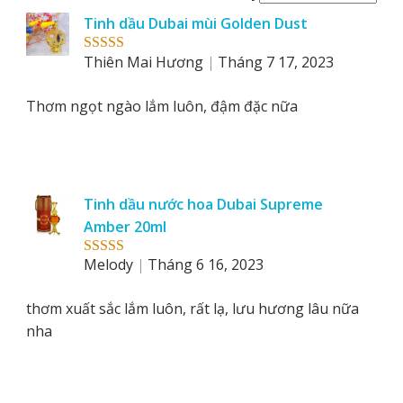
reviews
Tinh dầu Dubai mùi Golden Dust
by
Thiên Mai Hương
Tháng 7 17, 2023
Rated
5
out
of 5
Thơm ngọt ngào lắm luôn, đậm đặc nữa
Tinh dầu nước hoa Dubai Supreme
Amber 20ml
Melody
Tháng 6 16, 2023
Rated
5
out
of 5
thơm xuất sắc lắm luôn, rất lạ, lưu hương lâu nữa
nha