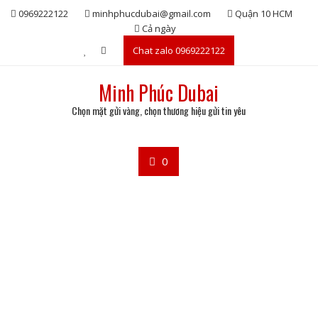
Skip
0969222122
minhphucdubai@gmail.com
Quận 10 HCM
to
Cả ngày
content
Chat zalo 0969222122
Minh Phúc Dubai
Chọn mặt gửi vàng, chọn thương hiệu gửi tin yêu
0