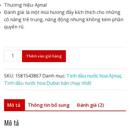
Thương hiệu: Ajmal
Đánh giá: là một mùi hương đầy kích thích cho những
cô nàng trẻ trung, năng động nhưng không kém phần
quyến rũ.
Tinh
Thêm vào giỏ hàng
dầu
nước
hoa
SKU:
1581543867
Danh mục:
Tinh dầu nước hoa Ajmal
,
Ajmal
Tinh dầu nước hoa Dubai bán chạy nhất
Miss
Universe
số
Mô tả
Thông tin bổ sung
Đánh giá (2)
lượng
Mô tả