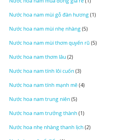
1
Nước hoa nam mùa đông giá rẻ
1
phẩm
sản
1
Nước hoa nam mùi gỗ đàn hương
1
phẩm
sản
5
Nước hoa nam mùi nhẹ nhàng
5
phẩm
sản
5
Nước hoa nam mùi thơm quyến rũ
5
phẩm
sản
2
Nước hoa nam thơm lâu
2
phẩm
sản
3
Nước hoa nam tính lôi cuốn
3
phẩm
sản
4
Nước hoa nam tính mạnh mẽ
4
phẩm
sản
5
Nước hoa nam trung niên
5
phẩm
sản
1
Nước hoa nam trưởng thành
1
phẩm
sản
2
Nước hoa nhẹ nhàng thanh lịch
2
phẩm
sản