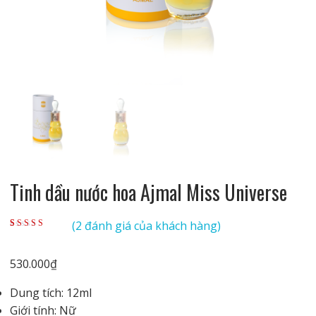
Tinh dầu nước hoa Ajmal Miss Universe
(
2
đánh giá của khách hàng)
5.00
2
trên 5 dựa
trên
đánh giá
530.000
₫
Dung tích: 12ml
Giới tính: Nữ