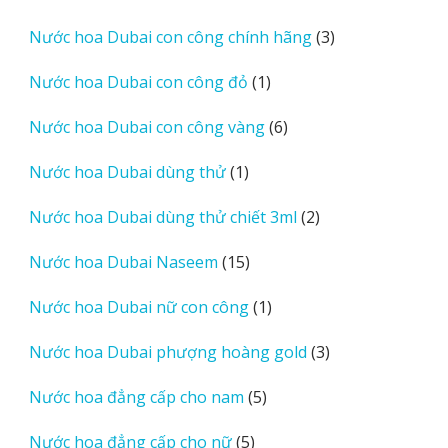
sản
phẩm
3
Nước hoa Dubai con công chính hãng
3
sản
1
Nước hoa Dubai con công đỏ
1
phẩm
sản
6
Nước hoa Dubai con công vàng
6
phẩm
sản
1
Nước hoa Dubai dùng thử
1
phẩm
sản
2
Nước hoa Dubai dùng thử chiết 3ml
2
phẩm
sản
15
Nước hoa Dubai Naseem
15
phẩm
sản
1
Nước hoa Dubai nữ con công
1
phẩm
sản
3
Nước hoa Dubai phượng hoàng gold
3
phẩm
sản
5
Nước hoa đẳng cấp cho nam
5
phẩm
sản
5
Nước hoa đẳng cấp cho nữ
5
phẩm