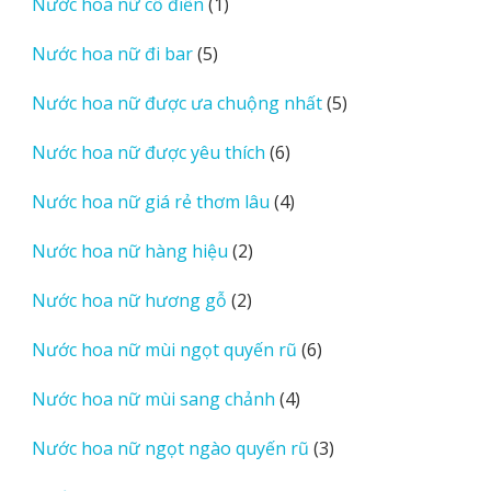
1
Nước hoa nữ cổ điển
1
phẩm
sản
5
Nước hoa nữ đi bar
5
phẩm
sản
5
Nước hoa nữ được ưa chuộng nhất
5
phẩm
sản
6
Nước hoa nữ được yêu thích
6
phẩm
sản
4
Nước hoa nữ giá rẻ thơm lâu
4
phẩm
sản
2
Nước hoa nữ hàng hiệu
2
phẩm
sản
2
Nước hoa nữ hương gỗ
2
phẩm
sản
6
Nước hoa nữ mùi ngọt quyến rũ
6
phẩm
sản
4
Nước hoa nữ mùi sang chảnh
4
phẩm
sản
3
Nước hoa nữ ngọt ngào quyến rũ
3
phẩm
sản