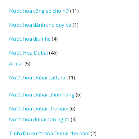
sản
11
Nước hoa công sở cho nữ
11
phẩm
sản
1
Nước hoa dành cho quý bà
1
phẩm
sản
4
Nước hoa dịu nhẹ
4
phẩm
sản
46
Nước Hoa Dubai
46
phẩm
sản
5
Armaf
5
phẩm
sản
11
Nước hoa Dubai Lattafa
11
phẩm
sản
phẩm
6
Nước hoa Dubai chính hãng
6
sản
6
Nước hoa Dubai cho nam
6
phẩm
sản
3
Nước hoa dubai con ngựa
3
phẩm
sản
2
Tinh dầu nước hoa Dubai cho nam
2
phẩm