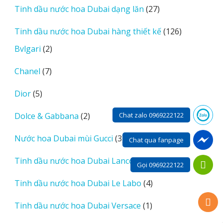
27
Tinh dầu nước hoa Dubai dạng lăn
27
phẩm
sản
126
Tinh dầu nước hoa Dubai hàng thiết kế
126
phẩm
sản
2
Bvlgari
2
phẩm
sản
7
Chanel
7
phẩm
sản
5
Dior
5
phẩm
sản
2
Dolce & Gabbana
2
Chat zalo 0969222122
phẩm
sản
3
Nước hoa Dubai mùi Gucci
3
phẩm
Chat qua fanpage
sản
3
Tinh dầu nước hoa Dubai Lancome
3
phẩm
Gọi 0969222122
sản
4
Tinh dầu nước hoa Dubai Le Labo
4
phẩm
sản
1
Tinh dầu nước hoa Dubai Versace
1
phẩm
sản