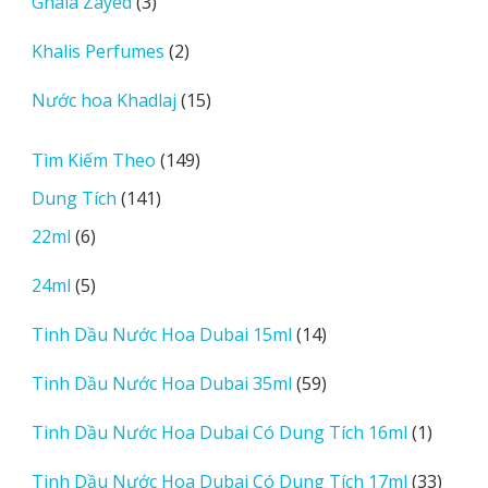
3
Ghala Zayed
3
phẩm
sản
2
Khalis Perfumes
2
phẩm
sản
15
Nước hoa Khadlaj
15
phẩm
sản
phẩm
149
Tìm Kiếm Theo
149
sản
141
Dung Tích
141
phẩm
sản
6
22ml
6
phẩm
sản
5
24ml
5
phẩm
sản
14
Tinh Dầu Nước Hoa Dubai 15ml
14
phẩm
sản
59
Tinh Dầu Nước Hoa Dubai 35ml
59
phẩm
sản
1
Tinh Dầu Nước Hoa Dubai Có Dung Tích 16ml
1
phẩm
sản
33
Tinh Dầu Nước Hoa Dubai Có Dung Tích 17ml
33
phẩm