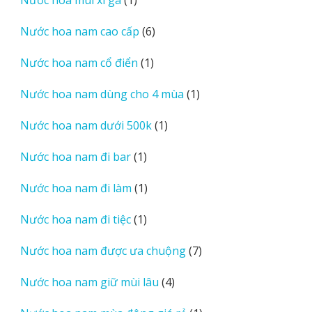
phẩm
sản
6
Nước hoa nam cao cấp
6
phẩm
sản
1
Nước hoa nam cổ điển
1
phẩm
sản
1
Nước hoa nam dùng cho 4 mùa
1
phẩm
sản
1
Nước hoa nam dưới 500k
1
phẩm
sản
1
Nước hoa nam đi bar
1
phẩm
sản
1
Nước hoa nam đi làm
1
phẩm
sản
1
Nước hoa nam đi tiệc
1
phẩm
sản
7
Nước hoa nam được ưa chuộng
7
phẩm
sản
4
Nước hoa nam giữ mùi lâu
4
phẩm
sản