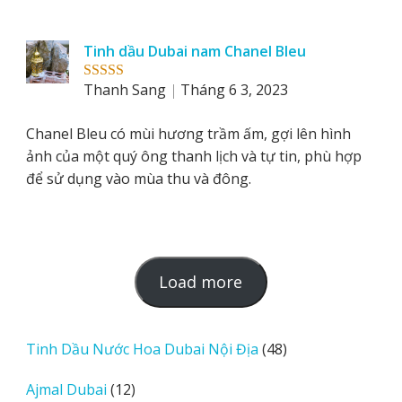
Tinh dầu Dubai nam Chanel Bleu
Thanh Sang
Tháng 6 3, 2023
Rated
5
out
of 5
Chanel Bleu có mùi hương trầm ấm, gợi lên hình
ảnh của một quý ông thanh lịch và tự tin, phù hợp
để sử dụng vào mùa thu và đông.
L
Load more
o
a
d
48
Tinh Dầu Nước Hoa Dubai Nội Địa
48
m
sản
12
Ajmal Dubai
12
o
phẩm