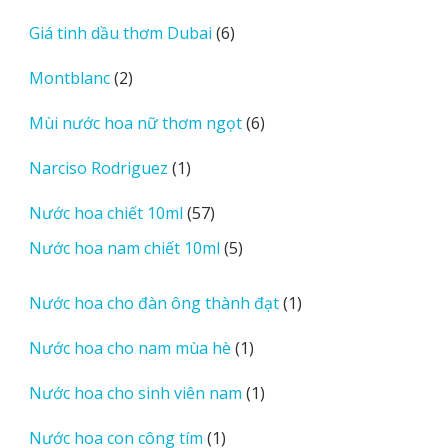
sản
6
Giá tinh dầu thơm Dubai
6
phẩm
sản
2
Montblanc
2
phẩm
sản
6
Mùi nước hoa nữ thơm ngọt
6
phẩm
sản
1
Narciso Rodriguez
1
phẩm
sản
57
Nước hoa chiết 10ml
57
phẩm
sản
5
Nước hoa nam chiết 10ml
5
phẩm
sản
phẩm
1
Nước hoa cho đàn ông thành đạt
1
sản
1
Nước hoa cho nam mùa hè
1
phẩm
sản
1
Nước hoa cho sinh viên nam
1
phẩm
sản
1
Nước hoa con công tím
1
phẩm