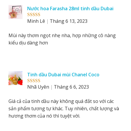
Nước hoa Farasha 28ml tinh dầu Dubai
Minh Lê
Tháng 6 13, 2023
Rated
5
out
of 5
Mùi này thơm ngọt nhẹ nha, hợp những cô nàng
kiểu dịu dàng hơn
Tinh dầu Dubai mùi Chanel Coco
Nhã Uyên
Tháng 6 6, 2023
Rated
5
out
of 5
Giá cả của tinh dầu này không quá đắt so với các
sản phẩm tương tự khác. Tuy nhiên, chất lượng và
hương thơm của nó thì tuyệt vời.