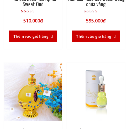
Sweet Oud
chúa vàng
Được xếp hạng
Được xếp hạng
510.000
₫
595.000
₫
5.00
5.00
5 sao
5 sao
Thêm vào giỏ hàng
Thêm vào giỏ hàng