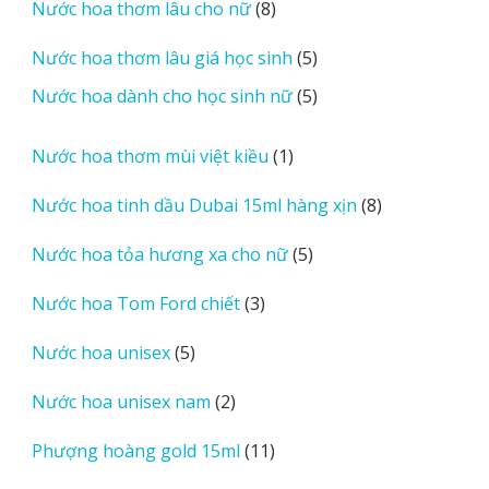
8
Nước hoa thơm lâu cho nữ
8
phẩm
sản
5
Nước hoa thơm lâu giá học sinh
5
phẩm
sản
5
Nước hoa dành cho học sinh nữ
5
phẩm
sản
phẩm
1
Nước hoa thơm mùi việt kiều
1
sản
8
Nước hoa tinh dầu Dubai 15ml hàng xịn
8
phẩm
sản
5
Nước hoa tỏa hương xa cho nữ
5
phẩm
sản
3
Nước hoa Tom Ford chiết
3
phẩm
sản
5
Nước hoa unisex
5
phẩm
sản
2
Nước hoa unisex nam
2
phẩm
sản
11
Phượng hoàng gold 15ml
11
phẩm
sản