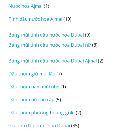
sản
r
1
Nước hoa Ajmal
1
phẩm
e
sản
r
10
Tinh dầu nước hoa Ajmal
10
phẩm
e
sản
v
phẩm
9
Bảng mùi tinh dầu nước hoa Dubai
9
i
sản
8
Bảng mùi tinh dầu nước hoa Dubai nữ
8
e
phẩm
sản
w
phẩm
2
Bảng mùi tinh dầu nước hoa Dubai Ajmal
2
s
sản
7
Dầu thơm giữ mùi lâu
7
phẩm
sản
1
Dầu thơm nam mùi nhẹ
1
phẩm
sản
5
Dầu thơm nữ cao cấp
5
phẩm
sản
2
Dầu thơm phượng hoàng gold
2
phẩm
sản
35
Giá tinh dầu nước hoa Dubai
35
phẩm