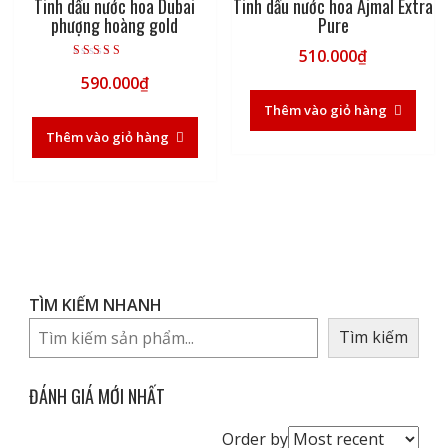
Tinh dầu nước hoa Dubai
Tinh dầu nước hoa Ajmal Extra
phượng hoàng gold
Pure
510.000
₫
Được xếp hạng
590.000
₫
5.00
5 sao
Thêm vào giỏ hàng
Thêm vào giỏ hàng
TÌM KIẾM NHANH
Tìm kiếm
ĐÁNH GIÁ MỚI NHẤT
Order
Order by