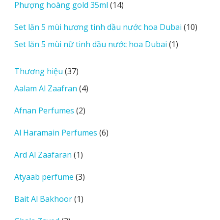
14
Phượng hoàng gold 35ml
14
phẩm
sản
10
Set lăn 5 mùi hương tinh dầu nước hoa Dubai
10
phẩm
sản
1
Set lăn 5 mùi nữ tinh dầu nước hoa Dubai
1
phẩm
sản
phẩm
37
Thương hiệu
37
sản
4
Aalam Al Zaafran
4
phẩm
sản
2
Afnan Perfumes
2
phẩm
sản
6
Al Haramain Perfumes
6
phẩm
sản
1
Ard Al Zaafaran
1
phẩm
sản
3
Atyaab perfume
3
phẩm
sản
1
Bait Al Bakhoor
1
phẩm
sản