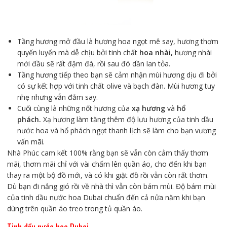
Tầng hương mở đầu là hương hoa ngọt mê say, hương thơm
quyến luyến mà dễ chịu bởi tinh chất
hoa nhài,
hương nhài
mới đầu sẽ rất đậm đà, rồi sau đó dần lan tỏa.
Tầng hương tiếp theo bạn sẽ cảm nhận mùi hương dịu đi bởi
có sự kết hợp với tinh chất olive và bạch đàn. Mùi hương tuy
nhẹ nhưng vẫn đắm say.
Cuối cùng là những nốt hương của
xạ hương
và
hổ
phách.
Xạ hương làm tăng thêm độ lưu hương của tinh dầu
nước hoa và hổ phách ngọt thanh lịch sẽ làm cho bạn vương
vấn mãi.
Nhà Phúc cam kết 100% rằng bạn sẽ vẫn còn cảm thấy thơm
mãi, thơm mãi chỉ với vài chấm lên quần áo, cho đến khi bạn
thay ra một bộ đồ mới, và có khi giặt đồ rồi vẫn còn rất thơm.
Dù bạn đi nắng gió rồi về nhà thì vẫn còn bám mùi. Độ bám mùi
của tinh dầu nước hoa Dubai chuẩn đến cả nửa năm khi bạn
dùng trên quần áo treo trong tủ quần áo.