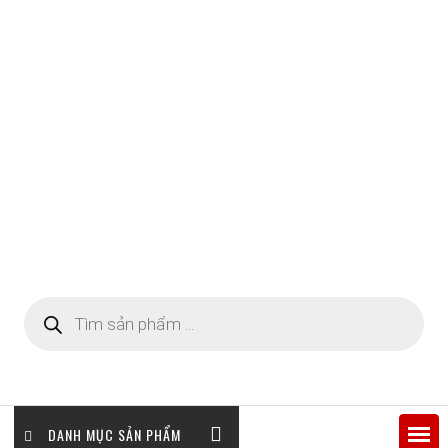
Tìm
kiếm
sản
phẩm
DANH MỤC SẢN PHẨM