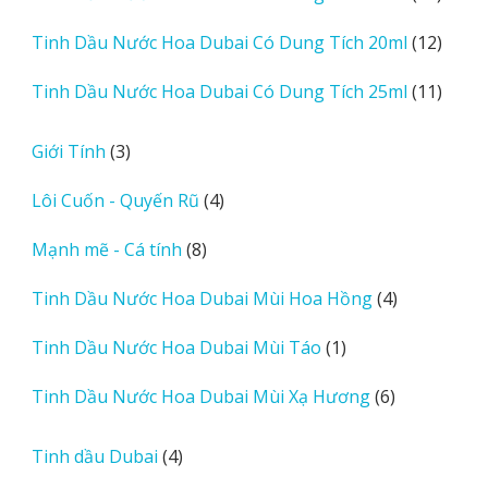
sản
12
Tinh Dầu Nước Hoa Dubai Có Dung Tích 20ml
12
phẩm
sản
11
Tinh Dầu Nước Hoa Dubai Có Dung Tích 25ml
11
phẩm
sản
phẩm
3
Giới Tính
3
sản
4
Lôi Cuốn - Quyến Rũ
4
phẩm
sản
8
Mạnh mẽ - Cá tính
8
phẩm
sản
4
Tinh Dầu Nước Hoa Dubai Mùi Hoa Hồng
4
phẩm
sản
1
Tinh Dầu Nước Hoa Dubai Mùi Táo
1
phẩm
sản
6
Tinh Dầu Nước Hoa Dubai Mùi Xạ Hương
6
phẩm
sản
phẩm
4
Tinh dầu Dubai
4
sản