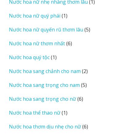
1
Nước hoa nữ nhẹ nhàng thơm lâu
1
phẩm
sản
1
Nước hoa nữ quý phái
1
phẩm
sản
5
Nước hoa nữ quyến rũ thơm lâu
5
phẩm
sản
6
Nước hoa nữ thơm nhất
6
phẩm
sản
1
Nước hoa quý tộc
1
phẩm
sản
2
Nước hoa sang chảnh cho nam
2
phẩm
sản
5
Nước hoa sang trọng cho nam
5
phẩm
sản
6
Nước hoa sang trọng cho nữ
6
phẩm
sản
1
Nước hoa thể thao nữ
1
phẩm
sản
6
Nước hoa thơm dịu nhẹ cho nữ
6
phẩm
sản