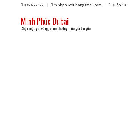
Skip
0969222122
minhphucdubai@gmail.com
Quận 10
to
content
Minh Phúc Dubai
Chọn mặt gửi vàng, chọn thương hiệu gửi tin yêu