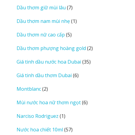
sản
7
Dầu thơm giữ mùi lâu
7
phẩm
sản
1
Dầu thơm nam mùi nhẹ
1
phẩm
sản
5
Dầu thơm nữ cao cấp
5
phẩm
sản
2
Dầu thơm phượng hoàng gold
2
phẩm
sản
35
Giá tinh dầu nước hoa Dubai
35
phẩm
sản
6
Giá tinh dầu thơm Dubai
6
phẩm
sản
2
Montblanc
2
phẩm
sản
6
Mùi nước hoa nữ thơm ngọt
6
phẩm
sản
1
Narciso Rodriguez
1
phẩm
sản
57
Nước hoa chiết 10ml
57
phẩm