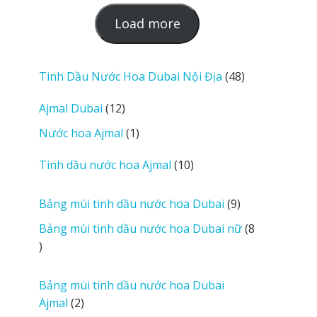
L
Load more
o
a
d
48
Tinh Dầu Nước Hoa Dubai Nội Địa
48
m
sản
12
Ajmal Dubai
12
o
phẩm
sản
r
1
Nước hoa Ajmal
1
phẩm
e
sản
r
10
Tinh dầu nước hoa Ajmal
10
phẩm
e
sản
v
phẩm
9
Bảng mùi tinh dầu nước hoa Dubai
9
i
sản
Bảng mùi tinh dầu nước hoa Dubai nữ
8
e
phẩm
8
w
sản
s
phẩm
Bảng mùi tinh dầu nước hoa Dubai
2
Ajmal
2