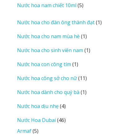
sản
5
Nước hoa nam chiết 10ml
5
phẩm
sản
phẩm
1
Nước hoa cho đàn ông thành đạt
1
sản
1
Nước hoa cho nam mùa hè
1
phẩm
sản
1
Nước hoa cho sinh viên nam
1
phẩm
sản
1
Nước hoa con công tím
1
phẩm
sản
11
Nước hoa công sở cho nữ
11
phẩm
sản
1
Nước hoa dành cho quý bà
1
phẩm
sản
4
Nước hoa dịu nhẹ
4
phẩm
sản
46
Nước Hoa Dubai
46
phẩm
sản
5
Armaf
5
phẩm
sản