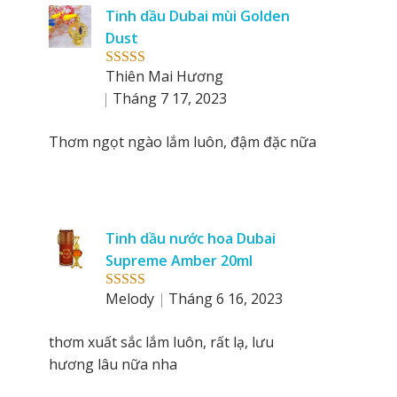
reviews
Tinh dầu Dubai mùi Golden
by
Dust
Thiên Mai Hương
Rated
5
out
of 5
Tháng 7 17, 2023
Thơm ngọt ngào lắm luôn, đậm đặc nữa
Tinh dầu nước hoa Dubai
Supreme Amber 20ml
Melody
Tháng 6 16, 2023
Rated
5
out
of 5
thơm xuất sắc lắm luôn, rất lạ, lưu
hương lâu nữa nha