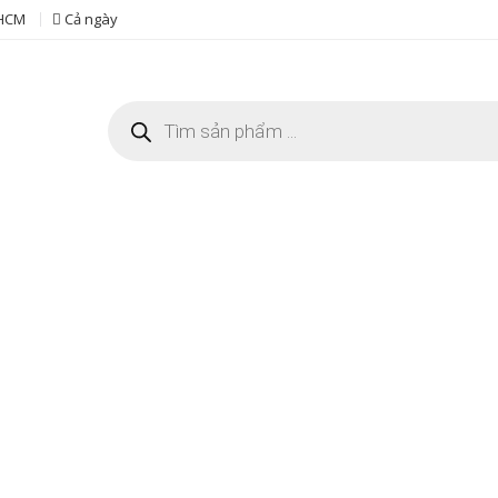
 HCM
Cả ngày
Tìm
kiếm
sản
phẩm