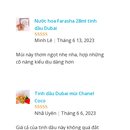
Nước hoa Farasha 28ml tinh
dầu Dubai
Minh Lê
Tháng 6 13, 2023
Rated
5
out
of 5
Mùi này thơm ngọt nhẹ nha, hợp những
cô nàng kiểu dịu dàng hơn
Tinh dầu Dubai mùi Chanel
Coco
Nhã Uyên
Tháng 6 6, 2023
Rated
5
out
of 5
Giá cả của tinh dầu này không quá đắt