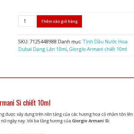
Nước
Thêm vào giỏ hàng
hoa
Giorgio
Armani
SKU:
7125448988
Danh mục:
Tinh Dầu Nước Hoa
Sì
Dubai Dạng Lăn 10ml
,
Giorgio Armani chiết 10ml
chiết
10ml
tinh
dầu
Dubai
số
rmani Sì chiết 10ml
lượng
g được xây dựng trên nền tảng của các hương hoa cỏ nhằm tôn lên
ụ nữ ngày nay. Với ba tầng hương của
Giorgio Armani Sì: