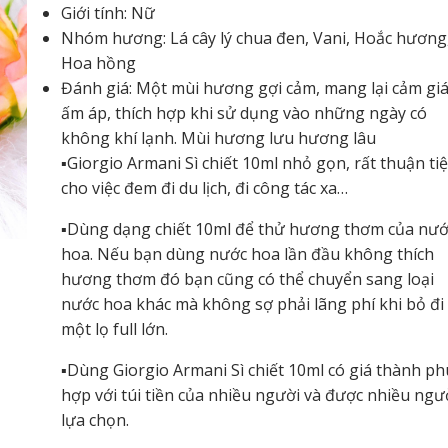
Giới tính: Nữ
Nhóm hương: Lá cây lý chua đen, Vani, Hoắc hương
Hoa hồng
Đánh giá: Một mùi hương gợi cảm, mang lại cảm giá
ấm áp, thích hợp khi sử dụng vào những ngày có
không khí lạnh. Mùi hương lưu hương lâu
▪️Giorgio Armani Sì chiết 10ml nhỏ gọn, rất thuận ti
cho việc đem đi du lịch, đi công tác xa…
▪️Dùng dạng chiết 10ml để thử hương thơm của nướ
hoa. Nếu bạn dùng nước hoa lần đầu không thích
hương thơm đó bạn cũng có thể chuyển sang loại
nước hoa khác mà không sợ phải lãng phí khi bỏ đi
một lọ full lớn.
▪️Dùng Giorgio Armani Sì chiết 10ml có giá thành ph
hợp với túi tiền của nhiều người và được nhiều ngư
lựa chọn.