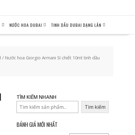
I
NƯỚC HOA DUBAI
TINH DẦU DUBAI DẠNG LĂN
l
/ Nước hoa Giorgio Armani Sì chiết 10ml tinh dầu
l
TÌM KIẾM NHANH
Tìm kiếm
ĐÁNH GIÁ MỚI NHẤT