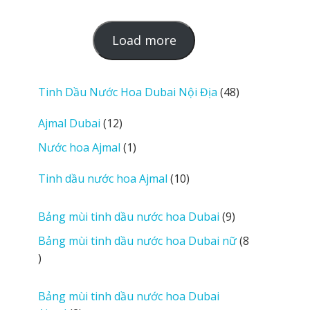
L
Load more
o
a
d
48
Tinh Dầu Nước Hoa Dubai Nội Địa
48
m
sản
12
Ajmal Dubai
12
o
phẩm
sản
r
1
Nước hoa Ajmal
1
phẩm
e
sản
r
10
Tinh dầu nước hoa Ajmal
10
phẩm
e
sản
v
phẩm
9
Bảng mùi tinh dầu nước hoa Dubai
9
i
sản
Bảng mùi tinh dầu nước hoa Dubai nữ
8
e
phẩm
8
w
sản
s
phẩm
Bảng mùi tinh dầu nước hoa Dubai