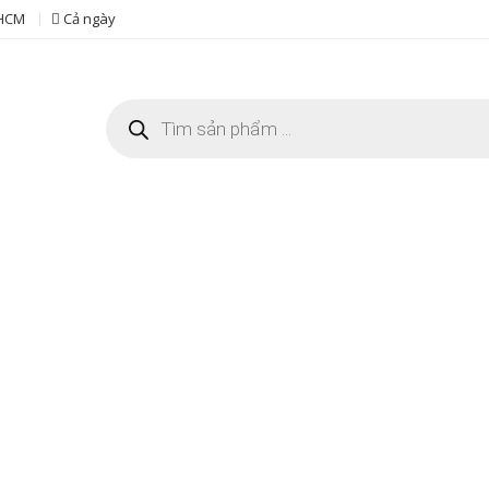
 HCM
Cả ngày
Tìm
kiếm
sản
phẩm