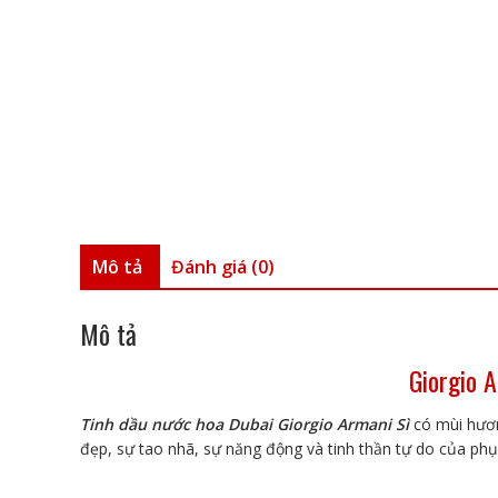
Mô tả
Đánh giá (0)
Mô tả
Giorgio A
Tinh dầu nước hoa Dubai Giorgio Armani Sì
có mùi hươn
đẹp, sự tao nhã, sự năng động và tinh thần tự do của ph