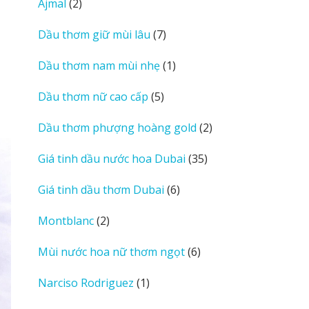
2
Ajmal
2
sản
7
Dầu thơm giữ mùi lâu
7
phẩm
sản
1
Dầu thơm nam mùi nhẹ
1
phẩm
sản
5
Dầu thơm nữ cao cấp
5
phẩm
sản
2
Dầu thơm phượng hoàng gold
2
phẩm
sản
35
Giá tinh dầu nước hoa Dubai
35
phẩm
sản
6
Giá tinh dầu thơm Dubai
6
phẩm
sản
2
Montblanc
2
phẩm
sản
6
Mùi nước hoa nữ thơm ngọt
6
phẩm
sản
1
Narciso Rodriguez
1
phẩm
sản