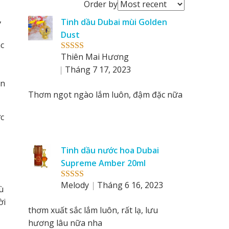
Order
Order by
reviews
,
Tinh dầu Dubai mùi Golden
by
Dust
c
Thiên Mai Hương
Rated
5
out
of 5
Tháng 7 17, 2023
ện
Thơm ngọt ngào lắm luôn, đậm đặc nữa
c
Tinh dầu nước hoa Dubai
Supreme Amber 20ml
Melody
Tháng 6 16, 2023
Rated
5
out
ù
of 5
ời
thơm xuất sắc lắm luôn, rất lạ, lưu
hương lâu nữa nha