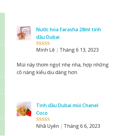
Nước hoa Farasha 28ml tinh
dầu Dubai
Minh Lê
Tháng 6 13, 2023
Rated
5
out
of 5
Mùi này thơm ngọt nhẹ nha, hợp những
cô nàng kiểu dịu dàng hơn
Tinh dầu Dubai mùi Chanel
Coco
Nhã Uyên
Tháng 6 6, 2023
Rated
5
out
of 5