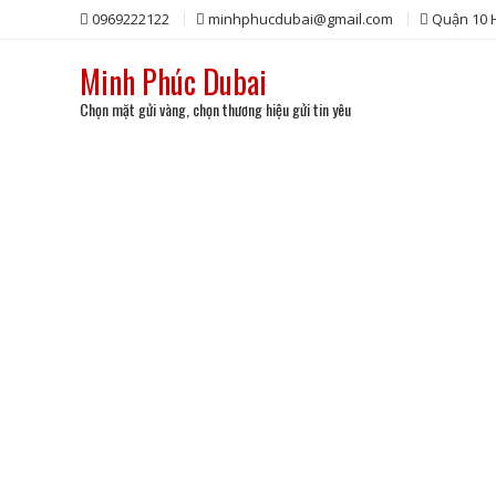
Skip
0969222122
minhphucdubai@gmail.com
Quận 10
to
content
Minh Phúc Dubai
Chọn mặt gửi vàng, chọn thương hiệu gửi tin yêu