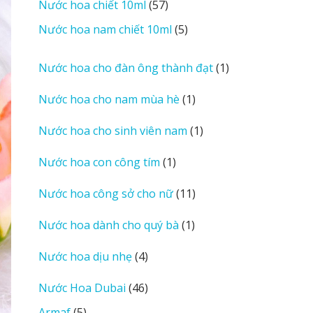
57
Nước hoa chiết 10ml
57
phẩm
sản
5
Nước hoa nam chiết 10ml
5
phẩm
sản
phẩm
1
Nước hoa cho đàn ông thành đạt
1
sản
1
Nước hoa cho nam mùa hè
1
phẩm
sản
1
Nước hoa cho sinh viên nam
1
phẩm
sản
1
Nước hoa con công tím
1
phẩm
sản
11
Nước hoa công sở cho nữ
11
phẩm
sản
1
Nước hoa dành cho quý bà
1
phẩm
sản
4
Nước hoa dịu nhẹ
4
phẩm
sản
46
Nước Hoa Dubai
46
phẩm
sản
5
Armaf
5