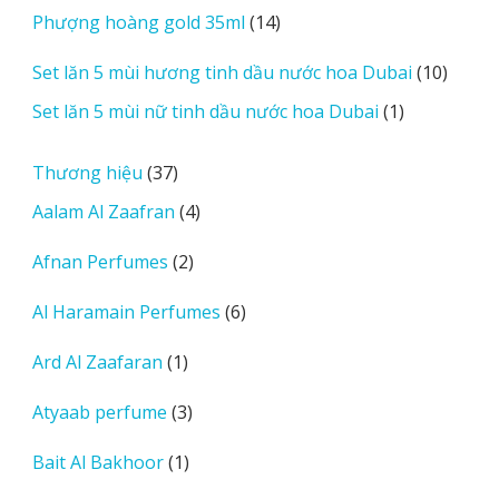
14
Phượng hoàng gold 35ml
14
phẩm
sản
10
Set lăn 5 mùi hương tinh dầu nước hoa Dubai
10
phẩm
sản
1
Set lăn 5 mùi nữ tinh dầu nước hoa Dubai
1
phẩm
sản
phẩm
37
Thương hiệu
37
sản
4
Aalam Al Zaafran
4
phẩm
sản
2
Afnan Perfumes
2
phẩm
sản
6
Al Haramain Perfumes
6
phẩm
sản
1
Ard Al Zaafaran
1
phẩm
sản
3
Atyaab perfume
3
phẩm
sản
1
Bait Al Bakhoor
1
phẩm
sản