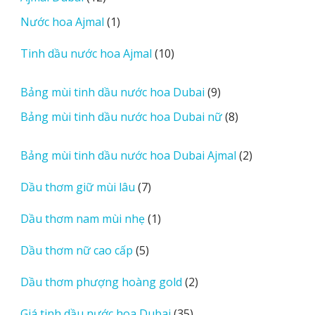
sản
r
1
Nước hoa Ajmal
1
phẩm
e
sản
r
10
Tinh dầu nước hoa Ajmal
10
phẩm
e
sản
v
phẩm
9
Bảng mùi tinh dầu nước hoa Dubai
9
i
sản
8
Bảng mùi tinh dầu nước hoa Dubai nữ
8
e
phẩm
sản
w
phẩm
2
Bảng mùi tinh dầu nước hoa Dubai Ajmal
2
s
sản
7
Dầu thơm giữ mùi lâu
7
phẩm
sản
1
Dầu thơm nam mùi nhẹ
1
phẩm
sản
5
Dầu thơm nữ cao cấp
5
phẩm
sản
2
Dầu thơm phượng hoàng gold
2
phẩm
sản
35
Giá tinh dầu nước hoa Dubai
35