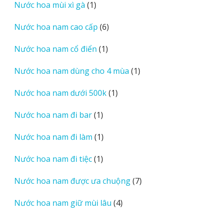
1
Nước hoa mùi xì gà
1
phẩm
sản
6
Nước hoa nam cao cấp
6
phẩm
sản
1
Nước hoa nam cổ điển
1
phẩm
sản
1
Nước hoa nam dùng cho 4 mùa
1
phẩm
sản
1
Nước hoa nam dưới 500k
1
phẩm
sản
1
Nước hoa nam đi bar
1
phẩm
sản
1
Nước hoa nam đi làm
1
phẩm
sản
1
Nước hoa nam đi tiệc
1
phẩm
sản
7
Nước hoa nam được ưa chuộng
7
phẩm
sản
4
Nước hoa nam giữ mùi lâu
4
phẩm
sản