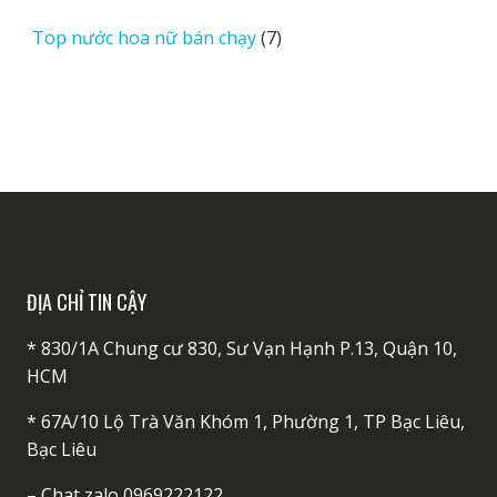
sản
7
Top nước hoa nữ bán chạy
7
phẩm
sản
phẩm
ĐỊA CHỈ TIN CẬY
* 830/1A Chung cư 830, Sư Vạn Hạnh P.13, Quận 10,
HCM
* 67A/10 Lộ Trà Văn Khóm 1, Phường 1, TP Bạc Liêu,
Bạc Liêu
–
Chat zalo 0969222122