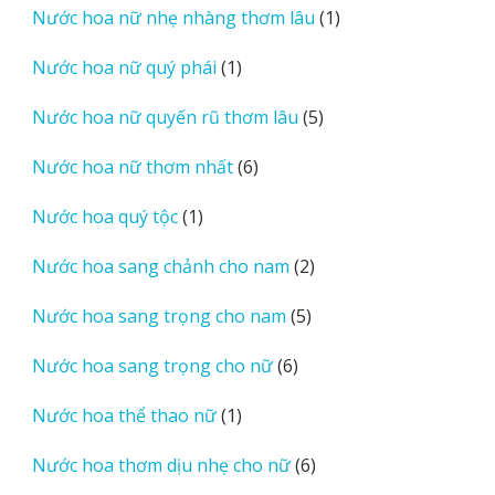
1
Nước hoa nữ nhẹ nhàng thơm lâu
1
phẩm
sản
1
Nước hoa nữ quý phái
1
phẩm
sản
5
Nước hoa nữ quyến rũ thơm lâu
5
phẩm
sản
6
Nước hoa nữ thơm nhất
6
phẩm
sản
1
Nước hoa quý tộc
1
phẩm
sản
2
Nước hoa sang chảnh cho nam
2
phẩm
sản
5
Nước hoa sang trọng cho nam
5
phẩm
sản
6
Nước hoa sang trọng cho nữ
6
phẩm
sản
1
Nước hoa thể thao nữ
1
phẩm
sản
6
Nước hoa thơm dịu nhẹ cho nữ
6
phẩm
sản