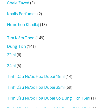
3
Ghala Zayed
3
phẩm
sản
2
Khalis Perfumes
2
phẩm
sản
15
Nước hoa Khadlaj
15
phẩm
sản
phẩm
149
Tìm Kiếm Theo
149
sản
141
Dung Tích
141
phẩm
sản
6
22ml
6
phẩm
sản
5
24ml
5
phẩm
sản
14
Tinh Dầu Nước Hoa Dubai 15ml
14
phẩm
sản
59
Tinh Dầu Nước Hoa Dubai 35ml
59
phẩm
sản
1
Tinh Dầu Nước Hoa Dubai Có Dung Tích 16ml
1
phẩm
sản