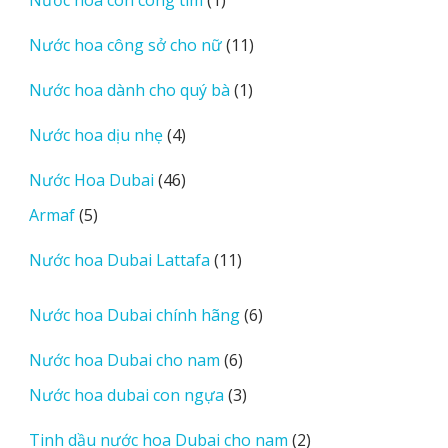
phẩm
sản
11
Nước hoa công sở cho nữ
11
phẩm
sản
1
Nước hoa dành cho quý bà
1
phẩm
sản
4
Nước hoa dịu nhẹ
4
phẩm
sản
46
Nước Hoa Dubai
46
phẩm
sản
5
Armaf
5
phẩm
sản
11
Nước hoa Dubai Lattafa
11
phẩm
sản
phẩm
6
Nước hoa Dubai chính hãng
6
sản
6
Nước hoa Dubai cho nam
6
phẩm
sản
3
Nước hoa dubai con ngựa
3
phẩm
sản
2
Tinh dầu nước hoa Dubai cho nam
2
phẩm