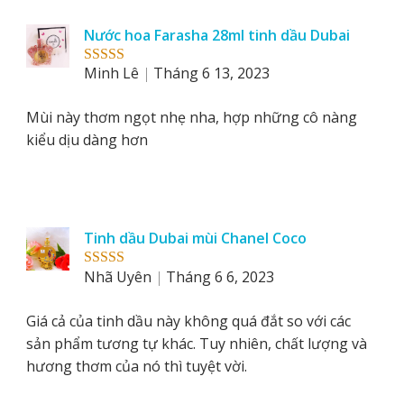
Nước hoa Farasha 28ml tinh dầu Dubai
Minh Lê
Tháng 6 13, 2023
Rated
5
out
of 5
Mùi này thơm ngọt nhẹ nha, hợp những cô nàng
kiểu dịu dàng hơn
Tinh dầu Dubai mùi Chanel Coco
Nhã Uyên
Tháng 6 6, 2023
Rated
5
out
of 5
Giá cả của tinh dầu này không quá đắt so với các
sản phẩm tương tự khác. Tuy nhiên, chất lượng và
hương thơm của nó thì tuyệt vời.