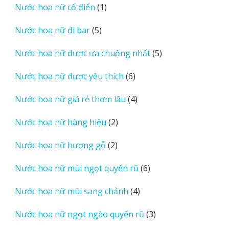
1
Nước hoa nữ cổ điển
1
phẩm
sản
5
Nước hoa nữ đi bar
5
phẩm
sản
5
Nước hoa nữ được ưa chuộng nhất
5
phẩm
sản
6
Nước hoa nữ được yêu thích
6
phẩm
sản
4
Nước hoa nữ giá rẻ thơm lâu
4
phẩm
sản
2
Nước hoa nữ hàng hiệu
2
phẩm
sản
2
Nước hoa nữ hương gỗ
2
phẩm
sản
6
Nước hoa nữ mùi ngọt quyến rũ
6
phẩm
sản
4
Nước hoa nữ mùi sang chảnh
4
phẩm
sản
3
Nước hoa nữ ngọt ngào quyến rũ
3
phẩm
sản