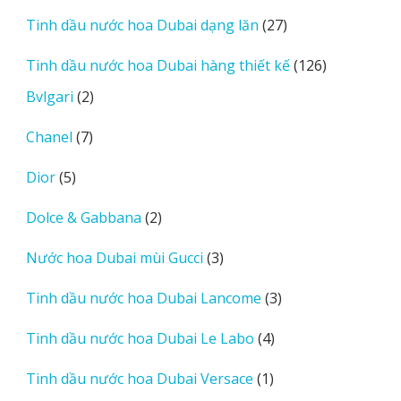
sản
27
Tinh dầu nước hoa Dubai dạng lăn
27
phẩm
sản
126
Tinh dầu nước hoa Dubai hàng thiết kế
126
phẩm
sản
2
Bvlgari
2
phẩm
sản
7
Chanel
7
phẩm
sản
5
Dior
5
phẩm
sản
2
Dolce & Gabbana
2
phẩm
sản
3
Nước hoa Dubai mùi Gucci
3
phẩm
sản
3
Tinh dầu nước hoa Dubai Lancome
3
phẩm
sản
4
Tinh dầu nước hoa Dubai Le Labo
4
phẩm
sản
1
Tinh dầu nước hoa Dubai Versace
1
phẩm
sản