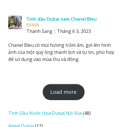
Tinh dầu Dubai nam Chanel Bleu
Thanh Sang
Tháng 6 3, 2023
Rated
5
out
of 5
Chanel Bleu có mùi hương trầm ấm, gợi lên hình
ảnh của một quý ông thanh lịch và tự tin, phù hợp
để sử dụng vào mùa thu và đông.
L
Load more
o
a
d
48
Tinh Dầu Nước Hoa Dubai Nội Địa
48
m
sản
12
Ajmal Dubai
12
o
phẩm