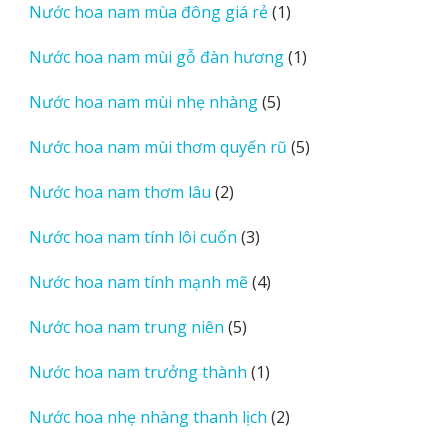
1
Nước hoa nam mùa đông giá rẻ
1
phẩm
sản
1
Nước hoa nam mùi gỗ đàn hương
1
phẩm
sản
5
Nước hoa nam mùi nhẹ nhàng
5
phẩm
sản
5
Nước hoa nam mùi thơm quyến rũ
5
phẩm
sản
2
Nước hoa nam thơm lâu
2
phẩm
sản
3
Nước hoa nam tính lôi cuốn
3
phẩm
sản
4
Nước hoa nam tính mạnh mẽ
4
phẩm
sản
5
Nước hoa nam trung niên
5
phẩm
sản
1
Nước hoa nam trưởng thành
1
phẩm
sản
2
Nước hoa nhẹ nhàng thanh lịch
2
phẩm
sản