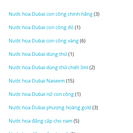
sản
phẩm
3
Nước hoa Dubai con công chính hãng
3
sản
1
Nước hoa Dubai con công đỏ
1
phẩm
sản
6
Nước hoa Dubai con công vàng
6
phẩm
sản
1
Nước hoa Dubai dùng thử
1
phẩm
sản
2
Nước hoa Dubai dùng thử chiết 3ml
2
phẩm
sản
15
Nước hoa Dubai Naseem
15
phẩm
sản
1
Nước hoa Dubai nữ con công
1
phẩm
sản
3
Nước hoa Dubai phượng hoàng gold
3
phẩm
sản
5
Nước hoa đẳng cấp cho nam
5
phẩm
sản