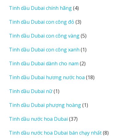
sản
4
Tinh dầu Dubai chính hãng
4
phẩm
sản
3
Tinh dầu Dubai con công đỏ
3
phẩm
sản
5
Tinh dầu Dubai con công vàng
5
phẩm
sản
1
Tinh dầu Dubai con công xanh
1
phẩm
sản
2
Tinh dầu Dubai dành cho nam
2
phẩm
sản
18
Tinh dầu Dubai hương nước hoa
18
phẩm
sản
1
Tinh dầu Dubai nữ
1
phẩm
sản
1
Tinh dầu Dubai phượng hoàng
1
phẩm
sản
37
Tinh dầu nước hoa Dubai
37
phẩm
sản
8
Tinh dầu nước hoa Dubai bán chạy nhất
8
phẩm