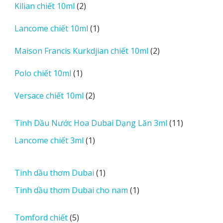
2
Kilian chiết 10ml
2
phẩm
sản
1
Lancome chiết 10ml
1
phẩm
sản
2
Maison Francis Kurkdjian chiết 10ml
2
phẩm
sản
1
Polo chiết 10ml
1
phẩm
sản
2
Versace chiết 10ml
2
phẩm
sản
phẩm
11
Tinh Dầu Nước Hoa Dubai Dạng Lăn 3ml
11
sản
1
Lancome chiết 3ml
1
phẩm
sản
phẩm
1
Tinh dầu thơm Dubai
1
sản
1
Tinh dầu thơm Dubai cho nam
1
phẩm
sản
phẩm
5
Tomford chiết
5