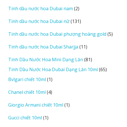
phẩm
2
Tinh dầu nước hoa Dubai nam
2
sản
131
Tinh dầu nước hoa Dubai nữ
131
phẩm
sản
5
Tinh dầu nước hoa Dubai phượng hoàng gold
5
phẩm
sản
11
Tinh dầu nước hoa Dubai Sharjja
11
phẩm
sản
81
Tinh Dầu Nước Hoa Mini Dạng Lăn
81
phẩm
sản
65
Tinh Dầu Nước Hoa Dubai Dạng Lăn 10ml
65
phẩm
sản
1
Bvlgari chiết 10ml
1
phẩm
sản
4
Chanel chiết 10ml
4
phẩm
sản
1
Giorgio Armani chiết 10ml
1
phẩm
sản
1
Gucci chiết 10ml
1
phẩm
sản