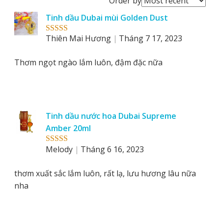
Order by
reviews
Tinh dầu Dubai mùi Golden Dust
by
Thiên Mai Hương
Tháng 7 17, 2023
Rated
5
out
of 5
Thơm ngọt ngào lắm luôn, đậm đặc nữa
Tinh dầu nước hoa Dubai Supreme
Amber 20ml
Melody
Tháng 6 16, 2023
Rated
5
out
of 5
thơm xuất sắc lắm luôn, rất lạ, lưu hương lâu nữa
nha