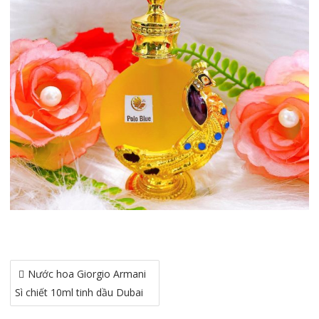
Điều
Nước hoa Giorgio Armani
hướng
Sì chiết 10ml tinh dầu Dubai
bài