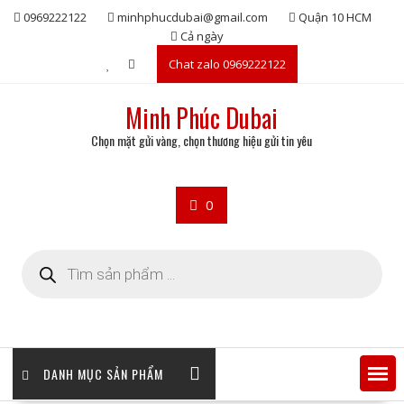
Skip
0969222122
minhphucdubai@gmail.com
Quận 10 HCM
to
Cả ngày
content
Chat zalo 0969222122
Minh Phúc Dubai
Chọn mặt gửi vàng, chọn thương hiệu gửi tin yêu
0
Tìm
kiếm
sản
phẩm
DANH MỤC SẢN PHẨM