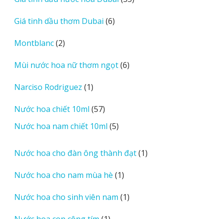
phẩm
sản
6
Giá tinh dầu thơm Dubai
6
phẩm
sản
2
Montblanc
2
phẩm
sản
6
Mùi nước hoa nữ thơm ngọt
6
phẩm
sản
1
Narciso Rodriguez
1
phẩm
sản
57
Nước hoa chiết 10ml
57
phẩm
sản
5
Nước hoa nam chiết 10ml
5
phẩm
sản
phẩm
1
Nước hoa cho đàn ông thành đạt
1
sản
1
Nước hoa cho nam mùa hè
1
phẩm
sản
1
Nước hoa cho sinh viên nam
1
phẩm
sản
1
Nước hoa con công tím
1