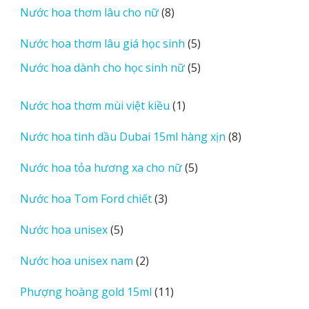
8
Nước hoa thơm lâu cho nữ
8
phẩm
sản
5
Nước hoa thơm lâu giá học sinh
5
phẩm
sản
5
Nước hoa dành cho học sinh nữ
5
phẩm
sản
phẩm
1
Nước hoa thơm mùi việt kiều
1
sản
8
Nước hoa tinh dầu Dubai 15ml hàng xịn
8
phẩm
sản
5
Nước hoa tỏa hương xa cho nữ
5
phẩm
sản
3
Nước hoa Tom Ford chiết
3
phẩm
sản
5
Nước hoa unisex
5
phẩm
sản
2
Nước hoa unisex nam
2
phẩm
sản
11
Phượng hoàng gold 15ml
11
phẩm
sản