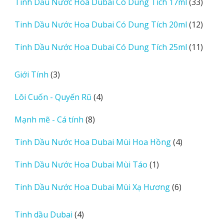
33
Tinh Dầu Nước Hoa Dubai Có Dung Tích 17ml
33
phẩm
sản
12
Tinh Dầu Nước Hoa Dubai Có Dung Tích 20ml
12
phẩm
sản
11
Tinh Dầu Nước Hoa Dubai Có Dung Tích 25ml
11
phẩm
sản
phẩm
3
Giới Tính
3
sản
4
Lôi Cuốn - Quyến Rũ
4
phẩm
sản
8
Mạnh mẽ - Cá tính
8
phẩm
sản
4
Tinh Dầu Nước Hoa Dubai Mùi Hoa Hồng
4
phẩm
sản
1
Tinh Dầu Nước Hoa Dubai Mùi Táo
1
phẩm
sản
6
Tinh Dầu Nước Hoa Dubai Mùi Xạ Hương
6
phẩm
sản
phẩm
4
Tinh dầu Dubai
4