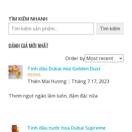
TÌM KIẾM NHANH
Tìm kiếm
ĐÁNH GIÁ MỚI NHẤT
Order
Order by
reviews
Tinh dầu Dubai mùi Golden Dust
by
Thiên Mai Hương
Tháng 7 17, 2023
Rated
5
out
of 5
Thơm ngọt ngào lắm luôn, đậm đặc nữa
Tinh dầu nước hoa Dubai Supreme