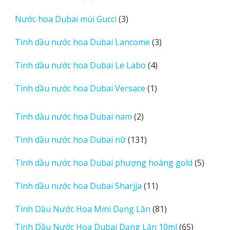
sản
3
Nước hoa Dubai mùi Gucci
3
phẩm
sản
3
Tinh dầu nước hoa Dubai Lancome
3
phẩm
sản
4
Tinh dầu nước hoa Dubai Le Labo
4
phẩm
sản
1
Tinh dầu nước hoa Dubai Versace
1
phẩm
sản
phẩm
2
Tinh dầu nước hoa Dubai nam
2
sản
131
Tinh dầu nước hoa Dubai nữ
131
phẩm
sản
5
Tinh dầu nước hoa Dubai phượng hoàng gold
5
phẩm
sản
11
Tinh dầu nước hoa Dubai Sharjja
11
phẩm
sản
81
Tinh Dầu Nước Hoa Mini Dạng Lăn
81
phẩm
sản
65
Tinh Dầu Nước Hoa Dubai Dạng Lăn 10ml
65