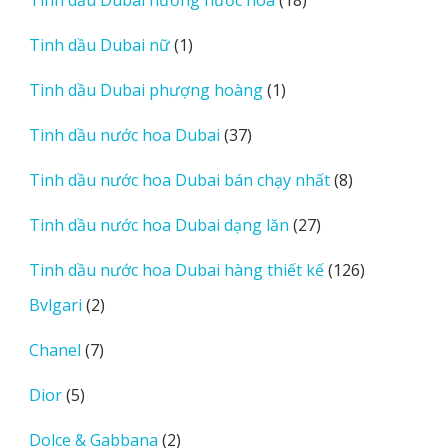
Tinh dầu Dubai hương nước hoa
18
phẩm
sản
1
Tinh dầu Dubai nữ
1
phẩm
sản
1
Tinh dầu Dubai phượng hoàng
1
phẩm
sản
37
Tinh dầu nước hoa Dubai
37
phẩm
sản
8
Tinh dầu nước hoa Dubai bán chạy nhất
8
phẩm
sản
27
Tinh dầu nước hoa Dubai dạng lăn
27
phẩm
sản
126
Tinh dầu nước hoa Dubai hàng thiết kế
126
phẩm
sản
2
Bvlgari
2
phẩm
sản
7
Chanel
7
phẩm
sản
5
Dior
5
phẩm
sản
2
Dolce & Gabbana
2
phẩm