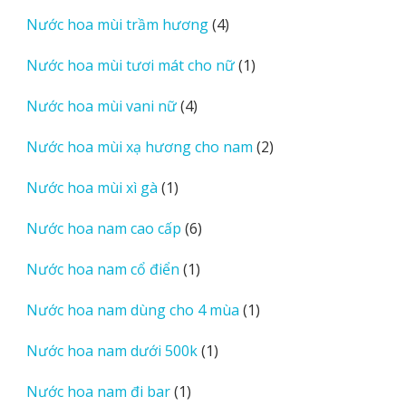
sản
4
Nước hoa mùi trầm hương
4
phẩm
sản
1
Nước hoa mùi tươi mát cho nữ
1
phẩm
sản
4
Nước hoa mùi vani nữ
4
phẩm
sản
2
Nước hoa mùi xạ hương cho nam
2
phẩm
sản
1
Nước hoa mùi xì gà
1
phẩm
sản
6
Nước hoa nam cao cấp
6
phẩm
sản
1
Nước hoa nam cổ điển
1
phẩm
sản
1
Nước hoa nam dùng cho 4 mùa
1
phẩm
sản
1
Nước hoa nam dưới 500k
1
phẩm
sản
1
Nước hoa nam đi bar
1
phẩm