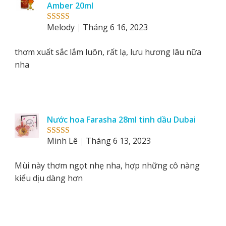
Amber 20ml
Melody
Tháng 6 16, 2023
Rated
5
out
of 5
thơm xuất sắc lắm luôn, rất lạ, lưu hương lâu nữa
nha
Nước hoa Farasha 28ml tinh dầu Dubai
Minh Lê
Tháng 6 13, 2023
Rated
5
out
of 5
Mùi này thơm ngọt nhẹ nha, hợp những cô nàng
kiểu dịu dàng hơn