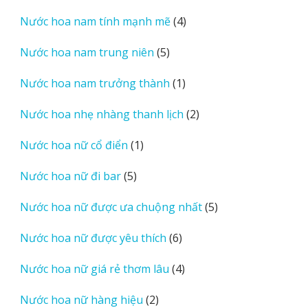
sản
4
Nước hoa nam tính mạnh mẽ
4
phẩm
sản
5
Nước hoa nam trung niên
5
phẩm
sản
1
Nước hoa nam trưởng thành
1
phẩm
sản
2
Nước hoa nhẹ nhàng thanh lịch
2
phẩm
sản
1
Nước hoa nữ cổ điển
1
phẩm
sản
5
Nước hoa nữ đi bar
5
phẩm
sản
5
Nước hoa nữ được ưa chuộng nhất
5
phẩm
sản
6
Nước hoa nữ được yêu thích
6
phẩm
sản
4
Nước hoa nữ giá rẻ thơm lâu
4
phẩm
sản
2
Nước hoa nữ hàng hiệu
2
phẩm