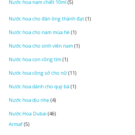
5
Nước hoa nam chiết 10ml
5
phẩm
sản
phẩm
1
Nước hoa cho đàn ông thành đạt
1
sản
1
Nước hoa cho nam mùa hè
1
phẩm
sản
1
Nước hoa cho sinh viên nam
1
phẩm
sản
1
Nước hoa con công tím
1
phẩm
sản
11
Nước hoa công sở cho nữ
11
phẩm
sản
1
Nước hoa dành cho quý bà
1
phẩm
sản
4
Nước hoa dịu nhẹ
4
phẩm
sản
46
Nước Hoa Dubai
46
phẩm
sản
5
Armaf
5
phẩm
sản