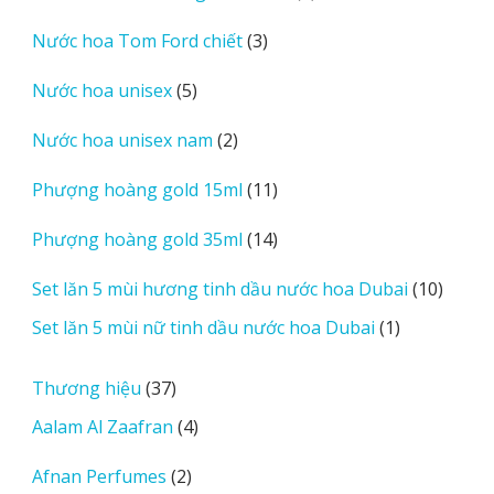
sản
3
Nước hoa Tom Ford chiết
3
phẩm
sản
5
Nước hoa unisex
5
phẩm
sản
2
Nước hoa unisex nam
2
phẩm
sản
11
Phượng hoàng gold 15ml
11
phẩm
sản
14
Phượng hoàng gold 35ml
14
phẩm
sản
10
Set lăn 5 mùi hương tinh dầu nước hoa Dubai
10
phẩm
sản
1
Set lăn 5 mùi nữ tinh dầu nước hoa Dubai
1
phẩm
sản
phẩm
37
Thương hiệu
37
sản
4
Aalam Al Zaafran
4
phẩm
sản
2
Afnan Perfumes
2
phẩm