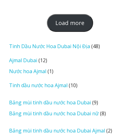
L
Load more
o
a
d
48
Tinh Dầu Nước Hoa Dubai Nội Địa
48
m
sản
12
Ajmal Dubai
12
o
phẩm
sản
r
1
Nước hoa Ajmal
1
phẩm
e
sản
r
10
Tinh dầu nước hoa Ajmal
10
phẩm
e
sản
v
phẩm
9
Bảng mùi tinh dầu nước hoa Dubai
9
i
sản
8
Bảng mùi tinh dầu nước hoa Dubai nữ
8
e
phẩm
sản
w
phẩm
2
Bảng mùi tinh dầu nước hoa Dubai Ajmal
2
s
sản