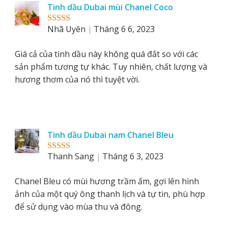
Tinh dầu Dubai mùi Chanel Coco
Nhã Uyên
Tháng 6 6, 2023
Rated
5
out
of 5
Giá cả của tinh dầu này không quá đắt so với các
sản phẩm tương tự khác. Tuy nhiên, chất lượng và
hương thơm của nó thì tuyệt vời.
Tinh dầu Dubai nam Chanel Bleu
Thanh Sang
Tháng 6 3, 2023
Rated
5
out
of 5
Chanel Bleu có mùi hương trầm ấm, gợi lên hình
ảnh của một quý ông thanh lịch và tự tin, phù hợp
để sử dụng vào mùa thu và đông.