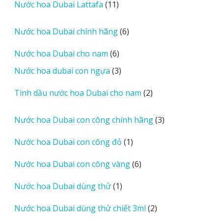
11
Nước hoa Dubai Lattafa
11
phẩm
sản
phẩm
6
Nước hoa Dubai chính hãng
6
sản
6
Nước hoa Dubai cho nam
6
phẩm
sản
3
Nước hoa dubai con ngựa
3
phẩm
sản
2
Tinh dầu nước hoa Dubai cho nam
2
phẩm
sản
phẩm
3
Nước hoa Dubai con công chính hãng
3
sản
1
Nước hoa Dubai con công đỏ
1
phẩm
sản
6
Nước hoa Dubai con công vàng
6
phẩm
sản
1
Nước hoa Dubai dùng thử
1
phẩm
sản
2
Nước hoa Dubai dùng thử chiết 3ml
2
phẩm