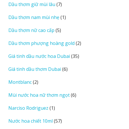
7
Dầu thơm giữ mùi lâu
7
phẩm
sản
1
Dầu thơm nam mùi nhẹ
1
phẩm
sản
5
Dầu thơm nữ cao cấp
5
phẩm
sản
2
Dầu thơm phượng hoàng gold
2
phẩm
sản
35
Giá tinh dầu nước hoa Dubai
35
phẩm
sản
6
Giá tinh dầu thơm Dubai
6
phẩm
sản
2
Montblanc
2
phẩm
sản
6
Mùi nước hoa nữ thơm ngọt
6
phẩm
sản
1
Narciso Rodriguez
1
phẩm
sản
57
Nước hoa chiết 10ml
57
phẩm
sản