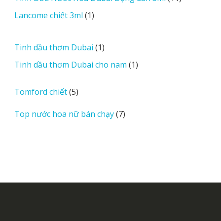
sản
1
Lancome chiết 3ml
1
phẩm
sản
phẩm
1
Tinh dầu thơm Dubai
1
sản
1
Tinh dầu thơm Dubai cho nam
1
phẩm
sản
phẩm
5
Tomford chiết
5
sản
7
Top nước hoa nữ bán chạy
7
phẩm
sản
phẩm