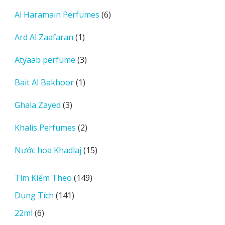
sản
6
Al Haramain Perfumes
6
phẩm
sản
1
Ard Al Zaafaran
1
phẩm
sản
3
Atyaab perfume
3
phẩm
sản
1
Bait Al Bakhoor
1
phẩm
sản
3
Ghala Zayed
3
phẩm
sản
2
Khalis Perfumes
2
phẩm
sản
15
Nước hoa Khadlaj
15
phẩm
sản
phẩm
149
Tìm Kiếm Theo
149
sản
141
Dung Tích
141
phẩm
sản
6
22ml
6
phẩm