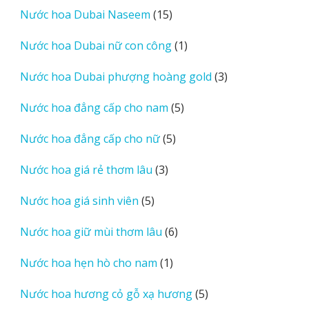
sản
15
Nước hoa Dubai Naseem
15
phẩm
sản
1
Nước hoa Dubai nữ con công
1
phẩm
sản
3
Nước hoa Dubai phượng hoàng gold
3
phẩm
sản
5
Nước hoa đẳng cấp cho nam
5
phẩm
sản
5
Nước hoa đẳng cấp cho nữ
5
phẩm
sản
3
Nước hoa giá rẻ thơm lâu
3
phẩm
sản
5
Nước hoa giá sinh viên
5
phẩm
sản
6
Nước hoa giữ mùi thơm lâu
6
phẩm
sản
1
Nước hoa hẹn hò cho nam
1
phẩm
sản
5
Nước hoa hương cỏ gỗ xạ hương
5
phẩm