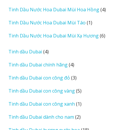
sản
4
Tinh Dầu Nước Hoa Dubai Mùi Hoa Hồng
4
phẩm
sản
1
Tinh Dầu Nước Hoa Dubai Mùi Táo
1
phẩm
sản
6
Tinh Dầu Nước Hoa Dubai Mùi Xạ Hương
6
phẩm
sản
phẩm
4
Tinh dầu Dubai
4
sản
4
Tinh dầu Dubai chính hãng
4
phẩm
sản
3
Tinh dầu Dubai con công đỏ
3
phẩm
sản
5
Tinh dầu Dubai con công vàng
5
phẩm
sản
1
Tinh dầu Dubai con công xanh
1
phẩm
sản
2
Tinh dầu Dubai dành cho nam
2
phẩm
sản
18