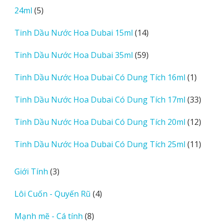
sản
5
24ml
5
phẩm
sản
14
Tinh Dầu Nước Hoa Dubai 15ml
14
phẩm
sản
59
Tinh Dầu Nước Hoa Dubai 35ml
59
phẩm
sản
1
Tinh Dầu Nước Hoa Dubai Có Dung Tích 16ml
1
phẩm
sản
33
Tinh Dầu Nước Hoa Dubai Có Dung Tích 17ml
33
phẩm
sản
12
Tinh Dầu Nước Hoa Dubai Có Dung Tích 20ml
12
phẩm
sản
11
Tinh Dầu Nước Hoa Dubai Có Dung Tích 25ml
11
phẩm
sản
phẩm
3
Giới Tính
3
sản
4
Lôi Cuốn - Quyến Rũ
4
phẩm
sản
8
Mạnh mẽ - Cá tính
8
phẩm