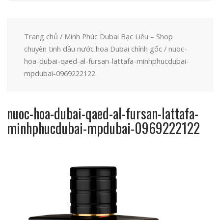
Trang chủ
/
Minh Phúc Dubai Bạc Liêu – Shop
chuyên tinh dầu nước hoa Dubai chính gốc
/ nuoc-
hoa-dubai-qaed-al-fursan-lattafa-minhphucdubai-
mpdubai-0969222122
nuoc-hoa-dubai-qaed-al-fursan-lattafa-
minhphucdubai-mpdubai-0969222122