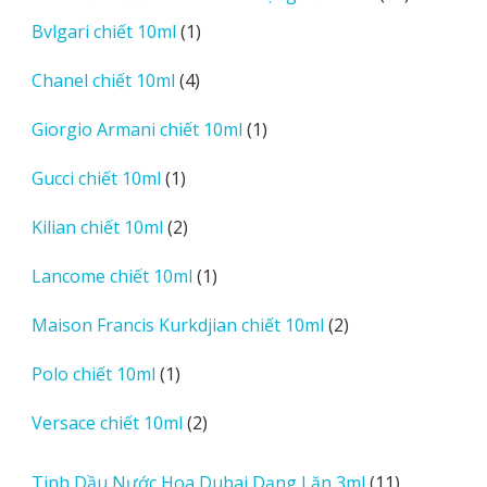
phẩm
sản
1
Bvlgari chiết 10ml
1
phẩm
sản
4
Chanel chiết 10ml
4
phẩm
sản
1
Giorgio Armani chiết 10ml
1
phẩm
sản
1
Gucci chiết 10ml
1
phẩm
sản
2
Kilian chiết 10ml
2
phẩm
sản
1
Lancome chiết 10ml
1
phẩm
sản
2
Maison Francis Kurkdjian chiết 10ml
2
phẩm
sản
1
Polo chiết 10ml
1
phẩm
sản
2
Versace chiết 10ml
2
phẩm
sản
phẩm
11
Tinh Dầu Nước Hoa Dubai Dạng Lăn 3ml
11