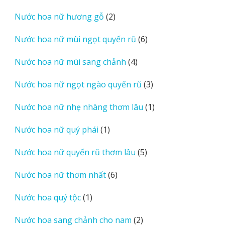
sản
2
Nước hoa nữ hương gỗ
2
phẩm
sản
6
Nước hoa nữ mùi ngọt quyến rũ
6
phẩm
sản
4
Nước hoa nữ mùi sang chảnh
4
phẩm
sản
3
Nước hoa nữ ngọt ngào quyến rũ
3
phẩm
sản
1
Nước hoa nữ nhẹ nhàng thơm lâu
1
phẩm
sản
1
Nước hoa nữ quý phái
1
phẩm
sản
5
Nước hoa nữ quyến rũ thơm lâu
5
phẩm
sản
6
Nước hoa nữ thơm nhất
6
phẩm
sản
1
Nước hoa quý tộc
1
phẩm
sản
2
Nước hoa sang chảnh cho nam
2
phẩm