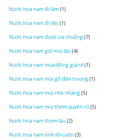
sản
1
Nước hoa nam đi làm
1
phẩm
sản
1
Nước hoa nam đi tiệc
1
phẩm
sản
7
Nước hoa nam được ưa chuộng
7
phẩm
sản
4
Nước hoa nam giữ mùi lâu
4
phẩm
sản
1
Nước hoa nam mùa đông giá rẻ
1
phẩm
sản
1
Nước hoa nam mùi gỗ đàn hương
1
phẩm
sản
5
Nước hoa nam mùi nhẹ nhàng
5
phẩm
sản
5
Nước hoa nam mùi thơm quyến rũ
5
phẩm
sản
2
Nước hoa nam thơm lâu
2
phẩm
sản
3
Nước hoa nam tính lôi cuốn
3
phẩm