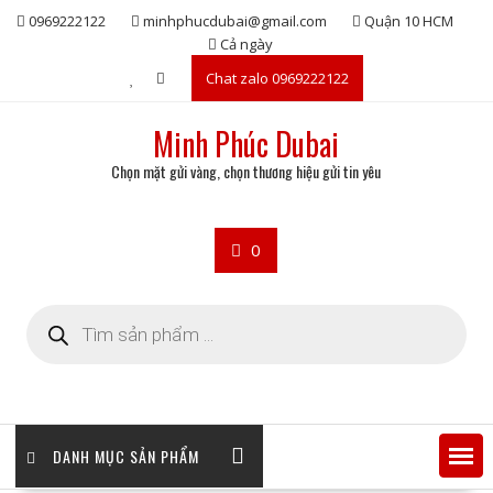
Skip
0969222122
minhphucdubai@gmail.com
Quận 10 HCM
to
Cả ngày
content
Chat zalo 0969222122
Minh Phúc Dubai
Chọn mặt gửi vàng, chọn thương hiệu gửi tin yêu
0
Tìm
kiếm
sản
phẩm
DANH MỤC SẢN PHẨM