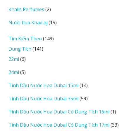
sản
2
Khalis Perfumes
2
phẩm
sản
15
Nước hoa Khadlaj
15
phẩm
sản
phẩm
149
Tìm Kiếm Theo
149
sản
141
Dung Tích
141
phẩm
sản
6
22ml
6
phẩm
sản
5
24ml
5
phẩm
sản
14
Tinh Dầu Nước Hoa Dubai 15ml
14
phẩm
sản
59
Tinh Dầu Nước Hoa Dubai 35ml
59
phẩm
sản
1
Tinh Dầu Nước Hoa Dubai Có Dung Tích 16ml
1
phẩm
sản
33
Tinh Dầu Nước Hoa Dubai Có Dung Tích 17ml
33
phẩm