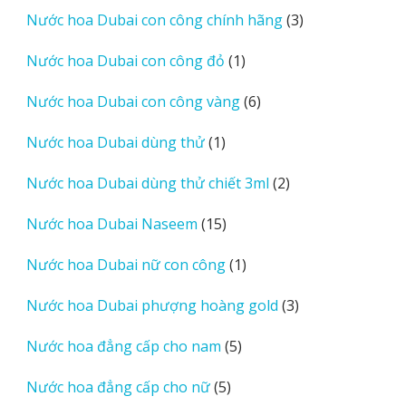
phẩm
3
Nước hoa Dubai con công chính hãng
3
sản
1
Nước hoa Dubai con công đỏ
1
phẩm
sản
6
Nước hoa Dubai con công vàng
6
phẩm
sản
1
Nước hoa Dubai dùng thử
1
phẩm
sản
2
Nước hoa Dubai dùng thử chiết 3ml
2
phẩm
sản
15
Nước hoa Dubai Naseem
15
phẩm
sản
1
Nước hoa Dubai nữ con công
1
phẩm
sản
3
Nước hoa Dubai phượng hoàng gold
3
phẩm
sản
5
Nước hoa đẳng cấp cho nam
5
phẩm
sản
5
Nước hoa đẳng cấp cho nữ
5
phẩm