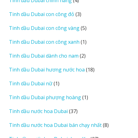
Tinh dầu Dubai chính hãng
4
phẩm
sản
3
Tinh dầu Dubai con công đỏ
3
phẩm
sản
5
Tinh dầu Dubai con công vàng
5
phẩm
sản
1
Tinh dầu Dubai con công xanh
1
phẩm
sản
2
Tinh dầu Dubai dành cho nam
2
phẩm
sản
18
Tinh dầu Dubai hương nước hoa
18
phẩm
sản
1
Tinh dầu Dubai nữ
1
phẩm
sản
1
Tinh dầu Dubai phượng hoàng
1
phẩm
sản
37
Tinh dầu nước hoa Dubai
37
phẩm
sản
8
Tinh dầu nước hoa Dubai bán chạy nhất
8
phẩm
sản