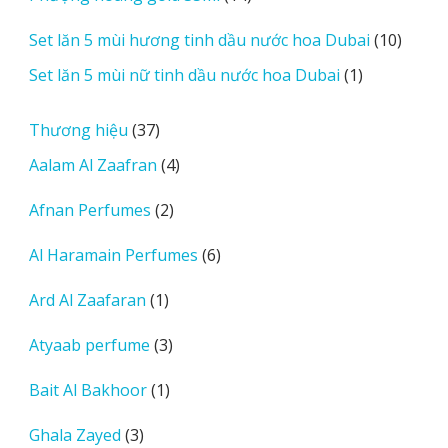
sản
10
Set lăn 5 mùi hương tinh dầu nước hoa Dubai
10
phẩm
sản
1
Set lăn 5 mùi nữ tinh dầu nước hoa Dubai
1
phẩm
sản
phẩm
37
Thương hiệu
37
sản
4
Aalam Al Zaafran
4
phẩm
sản
2
Afnan Perfumes
2
phẩm
sản
6
Al Haramain Perfumes
6
phẩm
sản
1
Ard Al Zaafaran
1
phẩm
sản
3
Atyaab perfume
3
phẩm
sản
1
Bait Al Bakhoor
1
phẩm
sản
3
Ghala Zayed
3
phẩm