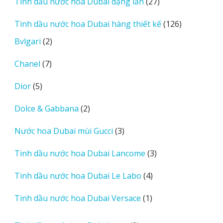
27
Tinh dầu nước hoa Dubai dạng lăn
27
phẩm
sản
126
Tinh dầu nước hoa Dubai hàng thiết kế
126
phẩm
sản
2
Bvlgari
2
phẩm
sản
7
Chanel
7
phẩm
sản
5
Dior
5
phẩm
sản
2
Dolce & Gabbana
2
phẩm
sản
3
Nước hoa Dubai mùi Gucci
3
phẩm
sản
3
Tinh dầu nước hoa Dubai Lancome
3
phẩm
sản
4
Tinh dầu nước hoa Dubai Le Labo
4
phẩm
sản
1
Tinh dầu nước hoa Dubai Versace
1
phẩm
sản
phẩm