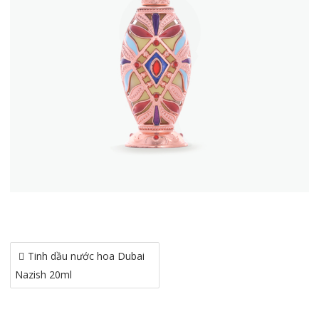
Điều
Tinh dầu nước hoa Dubai
hướng
Nazish 20ml
bài
viết