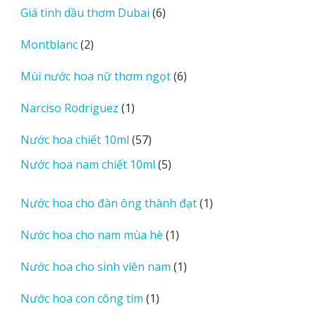
6
Giá tinh dầu thơm Dubai
6
phẩm
sản
2
Montblanc
2
phẩm
sản
6
Mùi nước hoa nữ thơm ngọt
6
phẩm
sản
1
Narciso Rodriguez
1
phẩm
sản
57
Nước hoa chiết 10ml
57
phẩm
sản
5
Nước hoa nam chiết 10ml
5
phẩm
sản
phẩm
1
Nước hoa cho đàn ông thành đạt
1
sản
1
Nước hoa cho nam mùa hè
1
phẩm
sản
1
Nước hoa cho sinh viên nam
1
phẩm
sản
1
Nước hoa con công tím
1
phẩm
sản