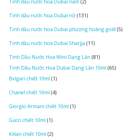
2
Tinh dầu nước hoa Dubai nam
2
sản
131
Tinh dầu nước hoa Dubai nữ
131
phẩm
sản
5
Tinh dầu nước hoa Dubai phượng hoàng gold
5
phẩm
sản
11
Tinh dầu nước hoa Dubai Sharjja
11
phẩm
sản
81
Tinh Dầu Nước Hoa Mini Dạng Lăn
81
phẩm
sản
65
Tinh Dầu Nước Hoa Dubai Dạng Lăn 10ml
65
phẩm
sản
1
Bvlgari chiết 10ml
1
phẩm
sản
4
Chanel chiết 10ml
4
phẩm
sản
1
Giorgio Armani chiết 10ml
1
phẩm
sản
1
Gucci chiết 10ml
1
phẩm
sản
2
Kilian chiết 10ml
2
phẩm