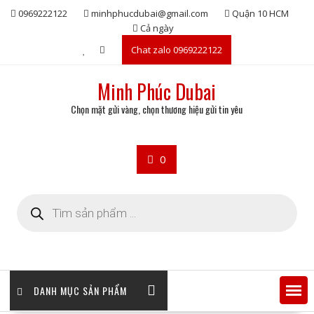
Skip
0969222122
minhphucdubai@gmail.com
Quận 10 HCM
to
Cả ngày
content
Chat zalo 0969222122
Minh Phúc Dubai
Chọn mặt gửi vàng, chọn thương hiệu gửi tin yêu
0
Tìm
kiếm
sản
phẩm
DANH MỤC SẢN PHẨM