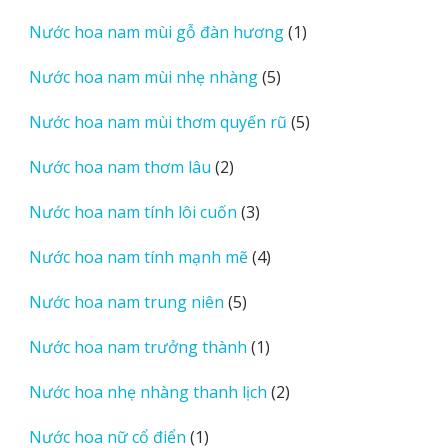
sản
1
Nước hoa nam mùi gỗ đàn hương
1
phẩm
sản
5
Nước hoa nam mùi nhẹ nhàng
5
phẩm
sản
5
Nước hoa nam mùi thơm quyến rũ
5
phẩm
sản
2
Nước hoa nam thơm lâu
2
phẩm
sản
3
Nước hoa nam tính lôi cuốn
3
phẩm
sản
4
Nước hoa nam tính mạnh mẽ
4
phẩm
sản
5
Nước hoa nam trung niên
5
phẩm
sản
1
Nước hoa nam trưởng thành
1
phẩm
sản
2
Nước hoa nhẹ nhàng thanh lịch
2
phẩm
sản
1
Nước hoa nữ cổ điển
1
phẩm