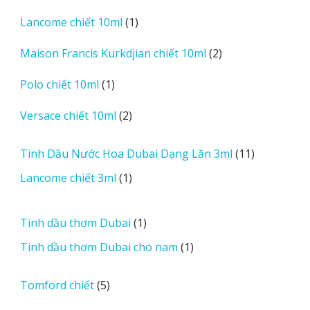
sản
1
Lancome chiết 10ml
1
phẩm
sản
2
Maison Francis Kurkdjian chiết 10ml
2
phẩm
sản
1
Polo chiết 10ml
1
phẩm
sản
2
Versace chiết 10ml
2
phẩm
sản
phẩm
11
Tinh Dầu Nước Hoa Dubai Dạng Lăn 3ml
11
sản
1
Lancome chiết 3ml
1
phẩm
sản
phẩm
1
Tinh dầu thơm Dubai
1
sản
1
Tinh dầu thơm Dubai cho nam
1
phẩm
sản
phẩm
5
Tomford chiết
5
sản