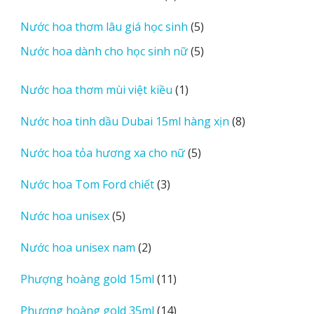
sản
5
Nước hoa thơm lâu giá học sinh
5
phẩm
sản
5
Nước hoa dành cho học sinh nữ
5
phẩm
sản
phẩm
1
Nước hoa thơm mùi việt kiều
1
sản
8
Nước hoa tinh dầu Dubai 15ml hàng xịn
8
phẩm
sản
5
Nước hoa tỏa hương xa cho nữ
5
phẩm
sản
3
Nước hoa Tom Ford chiết
3
phẩm
sản
5
Nước hoa unisex
5
phẩm
sản
2
Nước hoa unisex nam
2
phẩm
sản
11
Phượng hoàng gold 15ml
11
phẩm
sản
14
Phượng hoàng gold 35ml
14
phẩm