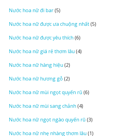
sản
5
Nước hoa nữ đi bar
5
phẩm
sản
5
Nước hoa nữ được ưa chuộng nhất
5
phẩm
sản
6
Nước hoa nữ được yêu thích
6
phẩm
sản
4
Nước hoa nữ giá rẻ thơm lâu
4
phẩm
sản
2
Nước hoa nữ hàng hiệu
2
phẩm
sản
2
Nước hoa nữ hương gỗ
2
phẩm
sản
6
Nước hoa nữ mùi ngọt quyến rũ
6
phẩm
sản
4
Nước hoa nữ mùi sang chảnh
4
phẩm
sản
3
Nước hoa nữ ngọt ngào quyến rũ
3
phẩm
sản
1
Nước hoa nữ nhẹ nhàng thơm lâu
1
phẩm