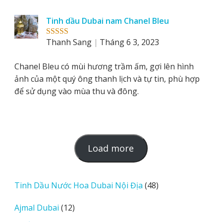
Tinh dầu Dubai nam Chanel Bleu
Thanh Sang
Tháng 6 3, 2023
Rated
5
out
of 5
Chanel Bleu có mùi hương trầm ấm, gợi lên hình
ảnh của một quý ông thanh lịch và tự tin, phù hợp
để sử dụng vào mùa thu và đông.
L
Load more
o
a
d
48
Tinh Dầu Nước Hoa Dubai Nội Địa
48
m
sản
12
Ajmal Dubai
12
o
phẩm
sản
r