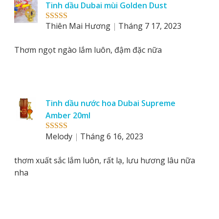
Tinh dầu Dubai mùi Golden Dust
by
Thiên Mai Hương
Tháng 7 17, 2023
Rated
5
out
of 5
Thơm ngọt ngào lắm luôn, đậm đặc nữa
Tinh dầu nước hoa Dubai Supreme
Amber 20ml
Melody
Tháng 6 16, 2023
Rated
5
out
of 5
thơm xuất sắc lắm luôn, rất lạ, lưu hương lâu nữa
nha