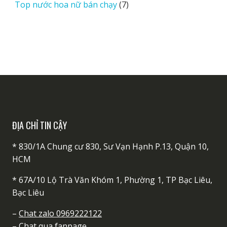
7
Top nước hoa nữ bán chạy
7
phẩm
sản
phẩm
ĐỊA CHỈ TIN CẬY
* 830/1A Chung cư 830, Sư Vạn Hạnh P.13, Quận 10,
HCM
* 67A/10 Lộ Trà Văn Khóm 1, Phường 1, TP Bạc Liêu,
Bạc Liêu
–
Chat zalo 0969222122
–
Chat qua fanpage