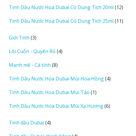
sản
12
Tinh Dầu Nước Hoa Dubai Có Dung Tích 20ml
12
phẩm
sản
11
Tinh Dầu Nước Hoa Dubai Có Dung Tích 25ml
11
phẩm
sản
phẩm
3
Giới Tính
3
sản
4
Lôi Cuốn - Quyến Rũ
4
phẩm
sản
8
Mạnh mẽ - Cá tính
8
phẩm
sản
4
Tinh Dầu Nước Hoa Dubai Mùi Hoa Hồng
4
phẩm
sản
1
Tinh Dầu Nước Hoa Dubai Mùi Táo
1
phẩm
sản
6
Tinh Dầu Nước Hoa Dubai Mùi Xạ Hương
6
phẩm
sản
phẩm
4
Tinh dầu Dubai
4
sản
4