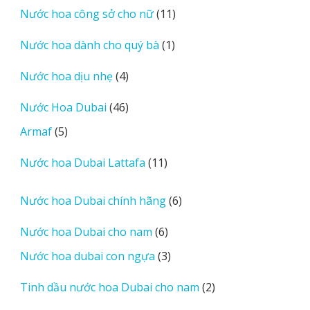
11
Nước hoa công sở cho nữ
11
phẩm
sản
1
Nước hoa dành cho quý bà
1
phẩm
sản
4
Nước hoa dịu nhẹ
4
phẩm
sản
46
Nước Hoa Dubai
46
phẩm
sản
5
Armaf
5
phẩm
sản
11
Nước hoa Dubai Lattafa
11
phẩm
sản
phẩm
6
Nước hoa Dubai chính hãng
6
sản
6
Nước hoa Dubai cho nam
6
phẩm
sản
3
Nước hoa dubai con ngựa
3
phẩm
sản
2
Tinh dầu nước hoa Dubai cho nam
2
phẩm
sản