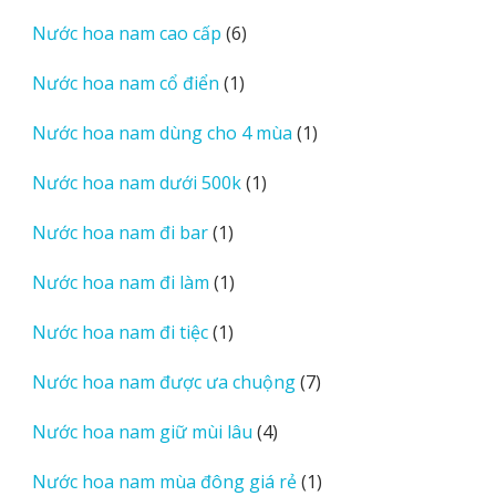
sản
6
Nước hoa nam cao cấp
6
phẩm
sản
1
Nước hoa nam cổ điển
1
phẩm
sản
1
Nước hoa nam dùng cho 4 mùa
1
phẩm
sản
1
Nước hoa nam dưới 500k
1
phẩm
sản
1
Nước hoa nam đi bar
1
phẩm
sản
1
Nước hoa nam đi làm
1
phẩm
sản
1
Nước hoa nam đi tiệc
1
phẩm
sản
7
Nước hoa nam được ưa chuộng
7
phẩm
sản
4
Nước hoa nam giữ mùi lâu
4
phẩm
sản
1
Nước hoa nam mùa đông giá rẻ
1
phẩm