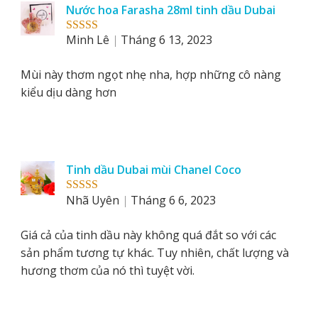
Nước hoa Farasha 28ml tinh dầu Dubai
Minh Lê
Tháng 6 13, 2023
Rated
5
out
of 5
Mùi này thơm ngọt nhẹ nha, hợp những cô nàng
kiểu dịu dàng hơn
Tinh dầu Dubai mùi Chanel Coco
Nhã Uyên
Tháng 6 6, 2023
Rated
5
out
of 5
Giá cả của tinh dầu này không quá đắt so với các
sản phẩm tương tự khác. Tuy nhiên, chất lượng và
hương thơm của nó thì tuyệt vời.