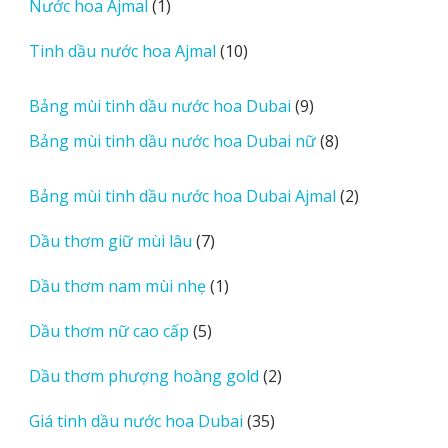
1
Nước hoa Ajmal
1
phẩm
e
sản
r
10
Tinh dầu nước hoa Ajmal
10
phẩm
e
sản
v
phẩm
9
Bảng mùi tinh dầu nước hoa Dubai
9
i
sản
8
Bảng mùi tinh dầu nước hoa Dubai nữ
8
e
phẩm
sản
w
phẩm
2
Bảng mùi tinh dầu nước hoa Dubai Ajmal
2
s
sản
7
Dầu thơm giữ mùi lâu
7
phẩm
sản
1
Dầu thơm nam mùi nhẹ
1
phẩm
sản
5
Dầu thơm nữ cao cấp
5
phẩm
sản
2
Dầu thơm phượng hoàng gold
2
phẩm
sản
35
Giá tinh dầu nước hoa Dubai
35
phẩm
sản