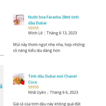
Nước hoa Farasha 28ml tinh
dầu Dubai
Minh Lê
Tháng 6 13, 2023
Rated
5
out
of 5
Mùi này thơm ngọt nhẹ nha, hợp những
cô nàng kiểu dịu dàng hơn
Tinh dầu Dubai mùi Chanel
Coco
Cà
Nhã Uyên
Tháng 6 6, 2023
Rated
5
out
of 5
Giá cả của tinh dầu này không quá đắt