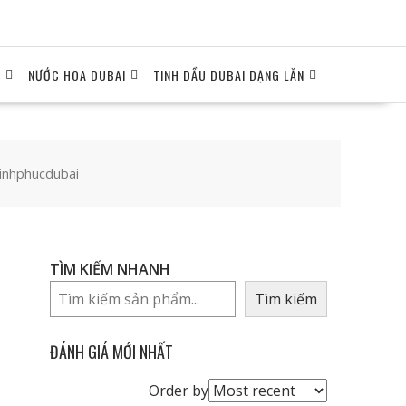
I
NƯỚC HOA DUBAI
TINH DẦU DUBAI DẠNG LĂN
inhphucdubai
TÌM KIẾM NHANH
Tìm kiếm
ĐÁNH GIÁ MỚI NHẤT
Order
Order by