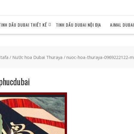
TINH DẦU DUBAI THIẾT KẾ
TINH DẦU DUBAI NỘI ĐỊA
AJMAL DUBA
tafa
/
Nước hoa Dubai Thuraya
/ nuoc-hoa-thuraya-0969222122-m
phucdubai