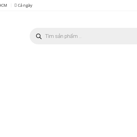
 HCM
Cả ngày
Tìm
kiếm
sản
phẩm