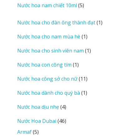
sản
5
Nước hoa nam chiết 10ml
5
phẩm
sản
phẩm
1
Nước hoa cho đàn ông thành đạt
1
sản
1
Nước hoa cho nam mùa hè
1
phẩm
sản
1
Nước hoa cho sinh viên nam
1
phẩm
sản
1
Nước hoa con công tím
1
phẩm
sản
11
Nước hoa công sở cho nữ
11
phẩm
sản
1
Nước hoa dành cho quý bà
1
phẩm
sản
4
Nước hoa dịu nhẹ
4
phẩm
sản
46
Nước Hoa Dubai
46
phẩm
sản
5
Armaf
5
phẩm
sản