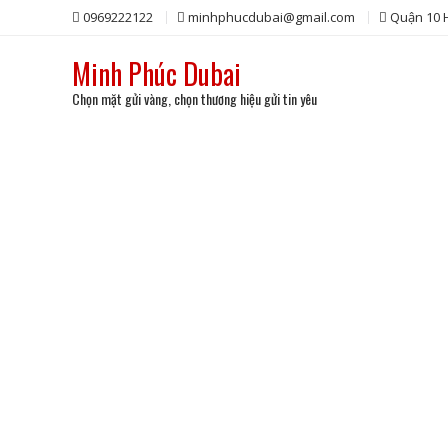
Skip
0969222122
minhphucdubai@gmail.com
Quận 10
to
content
Minh Phúc Dubai
Chọn mặt gửi vàng, chọn thương hiệu gửi tin yêu