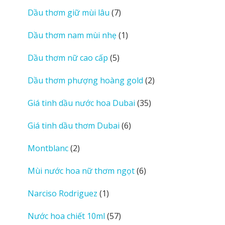
sản
7
Dầu thơm giữ mùi lâu
7
phẩm
sản
1
Dầu thơm nam mùi nhẹ
1
phẩm
sản
5
Dầu thơm nữ cao cấp
5
phẩm
sản
2
Dầu thơm phượng hoàng gold
2
phẩm
sản
35
Giá tinh dầu nước hoa Dubai
35
phẩm
sản
6
Giá tinh dầu thơm Dubai
6
phẩm
sản
2
Montblanc
2
phẩm
sản
6
Mùi nước hoa nữ thơm ngọt
6
phẩm
sản
1
Narciso Rodriguez
1
phẩm
sản
57
Nước hoa chiết 10ml
57
phẩm