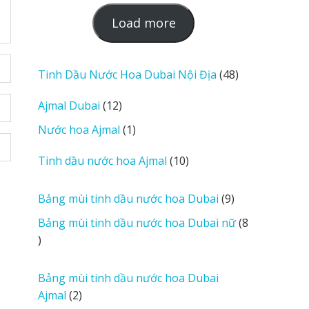
L
Load more
o
a
d
48
Tinh Dầu Nước Hoa Dubai Nội Địa
48
m
sản
12
Ajmal Dubai
12
o
phẩm
sản
r
1
Nước hoa Ajmal
1
phẩm
e
sản
r
10
Tinh dầu nước hoa Ajmal
10
phẩm
e
sản
v
phẩm
9
Bảng mùi tinh dầu nước hoa Dubai
9
i
sản
Bảng mùi tinh dầu nước hoa Dubai nữ
8
e
phẩm
8
w
sản
s
phẩm
Bảng mùi tinh dầu nước hoa Dubai
2
Ajmal
2