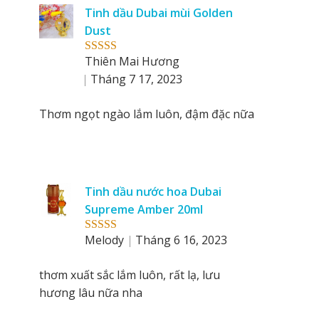
reviews
Tinh dầu Dubai mùi Golden
by
Dust
Thiên Mai Hương
Rated
5
out
of 5
Tháng 7 17, 2023
Thơm ngọt ngào lắm luôn, đậm đặc nữa
Tinh dầu nước hoa Dubai
Supreme Amber 20ml
Melody
Tháng 6 16, 2023
Rated
5
out
of 5
thơm xuất sắc lắm luôn, rất lạ, lưu
hương lâu nữa nha