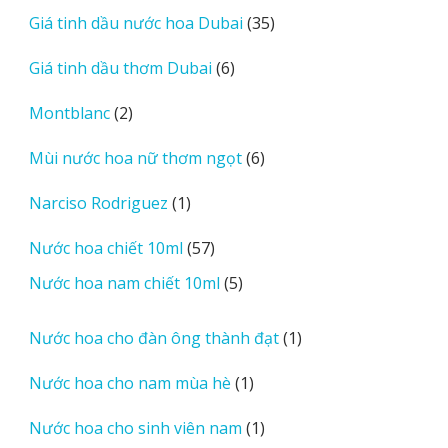
sản
35
Giá tinh dầu nước hoa Dubai
35
phẩm
sản
6
Giá tinh dầu thơm Dubai
6
phẩm
sản
2
Montblanc
2
phẩm
sản
6
Mùi nước hoa nữ thơm ngọt
6
phẩm
sản
1
Narciso Rodriguez
1
phẩm
sản
57
Nước hoa chiết 10ml
57
phẩm
sản
5
Nước hoa nam chiết 10ml
5
phẩm
sản
phẩm
1
Nước hoa cho đàn ông thành đạt
1
sản
1
Nước hoa cho nam mùa hè
1
phẩm
sản
1
Nước hoa cho sinh viên nam
1
phẩm