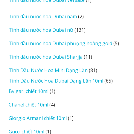
phẩm
sản
phẩm
2
Tinh dầu nước hoa Dubai nam
2
sản
131
Tinh dầu nước hoa Dubai nữ
131
phẩm
sản
5
Tinh dầu nước hoa Dubai phượng hoàng gold
5
phẩm
sản
11
Tinh dầu nước hoa Dubai Sharjja
11
phẩm
sản
81
Tinh Dầu Nước Hoa Mini Dạng Lăn
81
phẩm
sản
65
Tinh Dầu Nước Hoa Dubai Dạng Lăn 10ml
65
phẩm
sản
1
Bvlgari chiết 10ml
1
phẩm
sản
4
Chanel chiết 10ml
4
phẩm
sản
1
Giorgio Armani chiết 10ml
1
phẩm
sản
1
Gucci chiết 10ml
1
phẩm