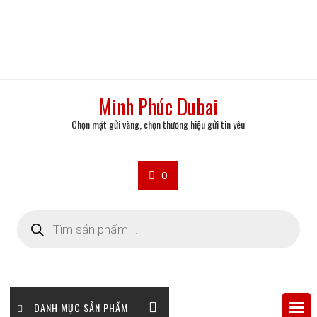
Minh Phúc Dubai
Chọn mặt gửi vàng, chọn thương hiệu gửi tin yêu
0
Tìm
kiếm
sản
phẩm
DANH MỤC SẢN PHẨM