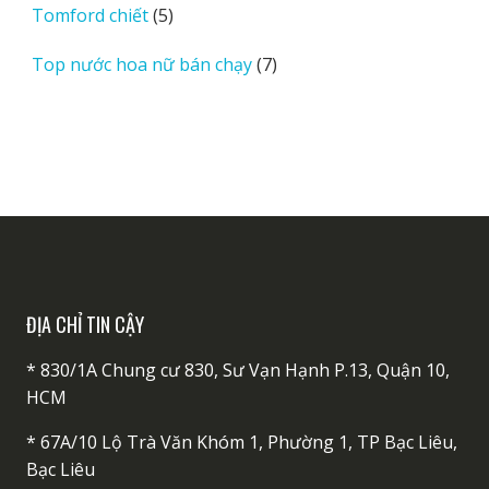
phẩm
5
Tomford chiết
5
sản
7
Top nước hoa nữ bán chạy
7
phẩm
sản
phẩm
ĐỊA CHỈ TIN CẬY
* 830/1A Chung cư 830, Sư Vạn Hạnh P.13, Quận 10,
HCM
* 67A/10 Lộ Trà Văn Khóm 1, Phường 1, TP Bạc Liêu,
Bạc Liêu