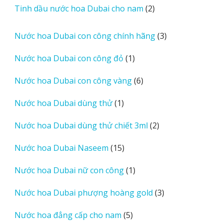
2
Tinh dầu nước hoa Dubai cho nam
2
phẩm
sản
phẩm
3
Nước hoa Dubai con công chính hãng
3
sản
1
Nước hoa Dubai con công đỏ
1
phẩm
sản
6
Nước hoa Dubai con công vàng
6
phẩm
sản
1
Nước hoa Dubai dùng thử
1
phẩm
sản
2
Nước hoa Dubai dùng thử chiết 3ml
2
phẩm
sản
15
Nước hoa Dubai Naseem
15
phẩm
sản
1
Nước hoa Dubai nữ con công
1
phẩm
sản
3
Nước hoa Dubai phượng hoàng gold
3
phẩm
sản
5
Nước hoa đẳng cấp cho nam
5
phẩm