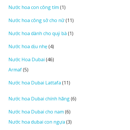
sản
1
Nước hoa con công tím
1
phẩm
sản
11
Nước hoa công sở cho nữ
11
phẩm
sản
1
Nước hoa dành cho quý bà
1
phẩm
sản
4
Nước hoa dịu nhẹ
4
phẩm
sản
46
Nước Hoa Dubai
46
phẩm
sản
5
Armaf
5
phẩm
sản
11
Nước hoa Dubai Lattafa
11
phẩm
sản
phẩm
6
Nước hoa Dubai chính hãng
6
sản
6
Nước hoa Dubai cho nam
6
phẩm
sản
3
Nước hoa dubai con ngựa
3
phẩm
sản