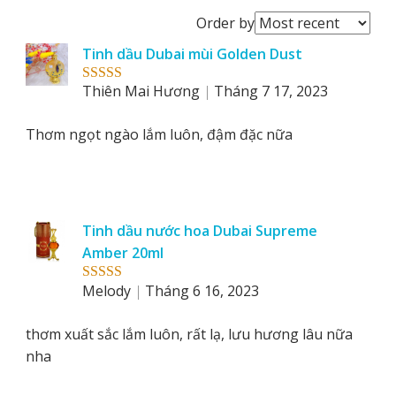
Order
Order by
reviews
Tinh dầu Dubai mùi Golden Dust
by
Thiên Mai Hương
Tháng 7 17, 2023
Rated
5
out
of 5
Thơm ngọt ngào lắm luôn, đậm đặc nữa
Tinh dầu nước hoa Dubai Supreme
Amber 20ml
Melody
Tháng 6 16, 2023
Rated
5
out
of 5
thơm xuất sắc lắm luôn, rất lạ, lưu hương lâu nữa
nha