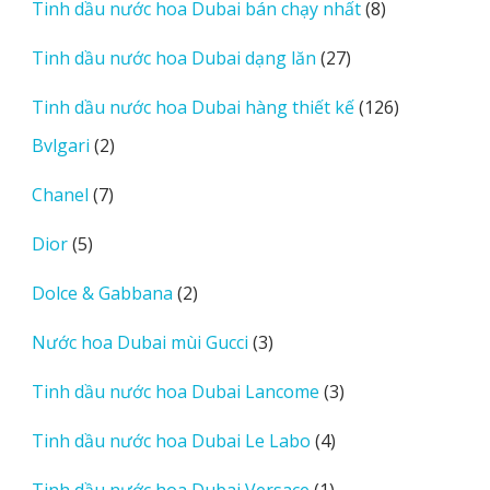
8
Tinh dầu nước hoa Dubai bán chạy nhất
8
phẩm
sản
27
Tinh dầu nước hoa Dubai dạng lăn
27
phẩm
sản
126
Tinh dầu nước hoa Dubai hàng thiết kế
126
phẩm
sản
2
Bvlgari
2
phẩm
sản
7
Chanel
7
phẩm
sản
5
Dior
5
phẩm
sản
2
Dolce & Gabbana
2
phẩm
sản
3
Nước hoa Dubai mùi Gucci
3
phẩm
sản
3
Tinh dầu nước hoa Dubai Lancome
3
phẩm
sản
4
Tinh dầu nước hoa Dubai Le Labo
4
phẩm
sản
1
Tinh dầu nước hoa Dubai Versace
1