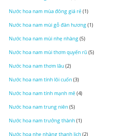
sản
1
Nước hoa nam mùa đông giá rẻ
1
phẩm
sản
1
Nước hoa nam mùi gỗ đàn hương
1
phẩm
sản
5
Nước hoa nam mùi nhẹ nhàng
5
phẩm
sản
5
Nước hoa nam mùi thơm quyến rũ
5
phẩm
sản
2
Nước hoa nam thơm lâu
2
phẩm
sản
3
Nước hoa nam tính lôi cuốn
3
phẩm
sản
4
Nước hoa nam tính mạnh mẽ
4
phẩm
sản
5
Nước hoa nam trung niên
5
phẩm
sản
1
Nước hoa nam trưởng thành
1
phẩm
sản
2
Nước hoa nhẹ nhàng thanh lịch
2
phẩm