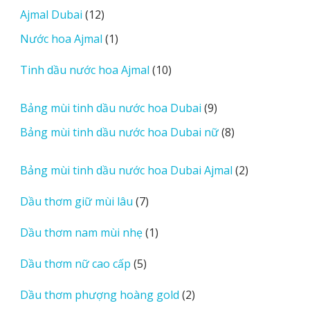
12
Ajmal Dubai
12
o
phẩm
sản
r
1
Nước hoa Ajmal
1
phẩm
e
sản
r
10
Tinh dầu nước hoa Ajmal
10
phẩm
e
sản
v
phẩm
9
Bảng mùi tinh dầu nước hoa Dubai
9
i
sản
8
Bảng mùi tinh dầu nước hoa Dubai nữ
8
e
phẩm
sản
w
phẩm
2
Bảng mùi tinh dầu nước hoa Dubai Ajmal
2
s
sản
7
Dầu thơm giữ mùi lâu
7
phẩm
sản
1
Dầu thơm nam mùi nhẹ
1
phẩm
sản
5
Dầu thơm nữ cao cấp
5
phẩm
sản
2
Dầu thơm phượng hoàng gold
2
phẩm