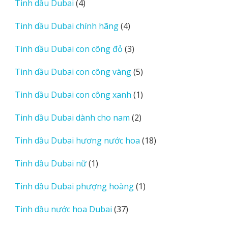
4
Tinh dầu Dubai
4
sản
4
Tinh dầu Dubai chính hãng
4
phẩm
sản
3
Tinh dầu Dubai con công đỏ
3
phẩm
sản
5
Tinh dầu Dubai con công vàng
5
phẩm
sản
1
Tinh dầu Dubai con công xanh
1
phẩm
sản
2
Tinh dầu Dubai dành cho nam
2
phẩm
sản
18
Tinh dầu Dubai hương nước hoa
18
phẩm
sản
1
Tinh dầu Dubai nữ
1
phẩm
sản
1
Tinh dầu Dubai phượng hoàng
1
phẩm
sản
37
Tinh dầu nước hoa Dubai
37
phẩm
sản