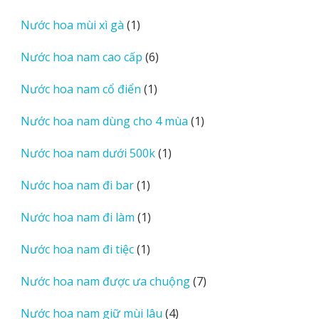
sản
1
Nước hoa mùi xì gà
1
phẩm
sản
6
Nước hoa nam cao cấp
6
phẩm
sản
1
Nước hoa nam cổ điển
1
phẩm
sản
1
Nước hoa nam dùng cho 4 mùa
1
phẩm
sản
1
Nước hoa nam dưới 500k
1
phẩm
sản
1
Nước hoa nam đi bar
1
phẩm
sản
1
Nước hoa nam đi làm
1
phẩm
sản
1
Nước hoa nam đi tiệc
1
phẩm
sản
7
Nước hoa nam được ưa chuộng
7
phẩm
sản
4
Nước hoa nam giữ mùi lâu
4
phẩm