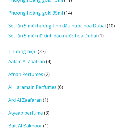
phẩm
sản
14
Phượng hoàng gold 35ml
14
phẩm
sản
10
Set lăn 5 mùi hương tinh dầu nước hoa Dubai
10
phẩm
sản
1
Set lăn 5 mùi nữ tinh dầu nước hoa Dubai
1
phẩm
sản
phẩm
37
Thương hiệu
37
sản
4
Aalam Al Zaafran
4
phẩm
sản
2
Afnan Perfumes
2
phẩm
sản
6
Al Haramain Perfumes
6
phẩm
sản
1
Ard Al Zaafaran
1
phẩm
sản
3
Atyaab perfume
3
phẩm
sản
1
Bait Al Bakhoor
1
phẩm