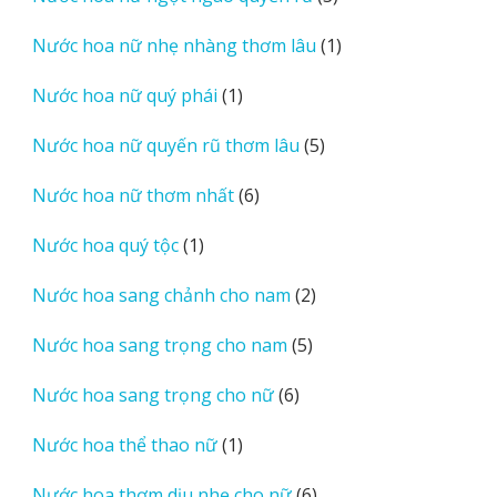
sản
1
Nước hoa nữ nhẹ nhàng thơm lâu
1
phẩm
sản
1
Nước hoa nữ quý phái
1
phẩm
sản
5
Nước hoa nữ quyến rũ thơm lâu
5
phẩm
sản
6
Nước hoa nữ thơm nhất
6
phẩm
sản
1
Nước hoa quý tộc
1
phẩm
sản
2
Nước hoa sang chảnh cho nam
2
phẩm
sản
5
Nước hoa sang trọng cho nam
5
phẩm
sản
6
Nước hoa sang trọng cho nữ
6
phẩm
sản
1
Nước hoa thể thao nữ
1
phẩm
sản
6
Nước hoa thơm dịu nhẹ cho nữ
6