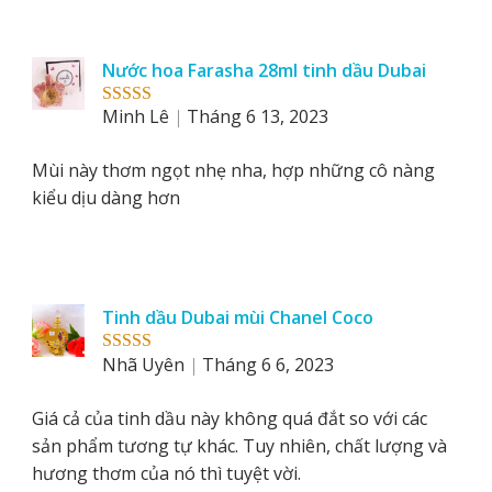
Nước hoa Farasha 28ml tinh dầu Dubai
Minh Lê
Tháng 6 13, 2023
Rated
5
out
of 5
Mùi này thơm ngọt nhẹ nha, hợp những cô nàng
kiểu dịu dàng hơn
Tinh dầu Dubai mùi Chanel Coco
Nhã Uyên
Tháng 6 6, 2023
Rated
5
out
of 5
Giá cả của tinh dầu này không quá đắt so với các
sản phẩm tương tự khác. Tuy nhiên, chất lượng và
hương thơm của nó thì tuyệt vời.