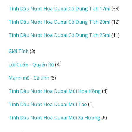
sản
33
Tinh Dầu Nước Hoa Dubai Có Dung Tích 17ml
33
phẩm
sản
12
Tinh Dầu Nước Hoa Dubai Có Dung Tích 20ml
12
phẩm
sản
11
Tinh Dầu Nước Hoa Dubai Có Dung Tích 25ml
11
phẩm
sản
phẩm
3
Giới Tính
3
sản
4
Lôi Cuốn - Quyến Rũ
4
phẩm
sản
8
Mạnh mẽ - Cá tính
8
phẩm
sản
4
Tinh Dầu Nước Hoa Dubai Mùi Hoa Hồng
4
phẩm
sản
1
Tinh Dầu Nước Hoa Dubai Mùi Táo
1
phẩm
sản
6
Tinh Dầu Nước Hoa Dubai Mùi Xạ Hương
6
phẩm
sản
phẩm