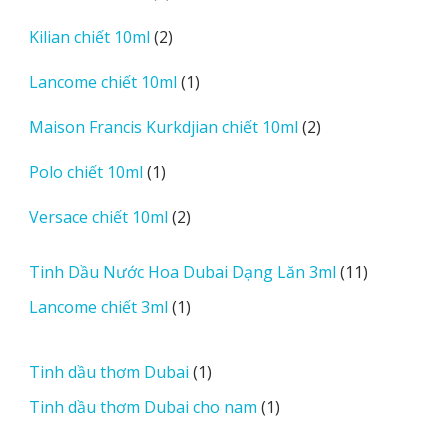
sản
2
Kilian chiết 10ml
2
phẩm
sản
1
Lancome chiết 10ml
1
phẩm
sản
2
Maison Francis Kurkdjian chiết 10ml
2
phẩm
sản
1
Polo chiết 10ml
1
phẩm
sản
2
Versace chiết 10ml
2
phẩm
sản
phẩm
11
Tinh Dầu Nước Hoa Dubai Dạng Lăn 3ml
11
sản
1
Lancome chiết 3ml
1
phẩm
sản
phẩm
1
Tinh dầu thơm Dubai
1
sản
1
Tinh dầu thơm Dubai cho nam
1
phẩm
sản