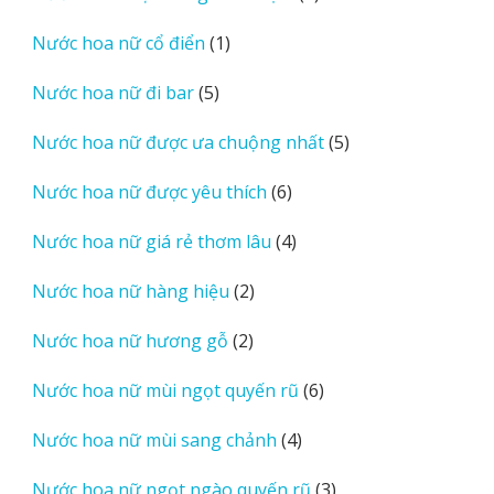
sản
1
Nước hoa nữ cổ điển
1
phẩm
sản
5
Nước hoa nữ đi bar
5
phẩm
sản
5
Nước hoa nữ được ưa chuộng nhất
5
phẩm
sản
6
Nước hoa nữ được yêu thích
6
phẩm
sản
4
Nước hoa nữ giá rẻ thơm lâu
4
phẩm
sản
2
Nước hoa nữ hàng hiệu
2
phẩm
sản
2
Nước hoa nữ hương gỗ
2
phẩm
sản
6
Nước hoa nữ mùi ngọt quyến rũ
6
phẩm
sản
4
Nước hoa nữ mùi sang chảnh
4
phẩm
sản
3
Nước hoa nữ ngọt ngào quyến rũ
3
phẩm