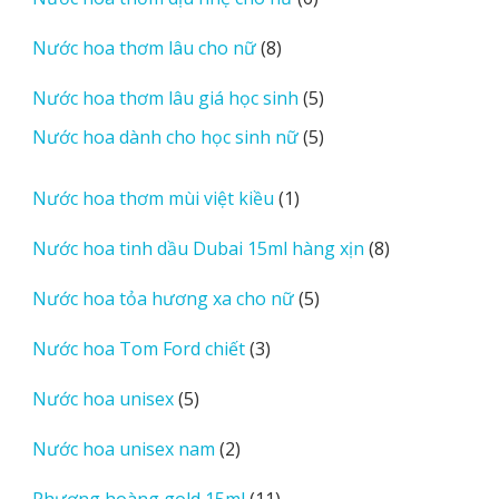
phẩm
sản
8
Nước hoa thơm lâu cho nữ
8
phẩm
sản
5
Nước hoa thơm lâu giá học sinh
5
phẩm
sản
5
Nước hoa dành cho học sinh nữ
5
phẩm
sản
phẩm
1
Nước hoa thơm mùi việt kiều
1
sản
8
Nước hoa tinh dầu Dubai 15ml hàng xịn
8
phẩm
sản
5
Nước hoa tỏa hương xa cho nữ
5
phẩm
sản
3
Nước hoa Tom Ford chiết
3
phẩm
sản
5
Nước hoa unisex
5
phẩm
sản
2
Nước hoa unisex nam
2
phẩm
sản
11
Phượng hoàng gold 15ml
11