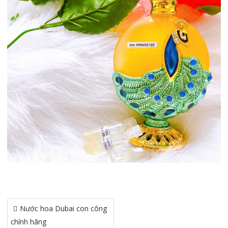
Điều
Nước hoa Dubai con công
hướng
chính hãng