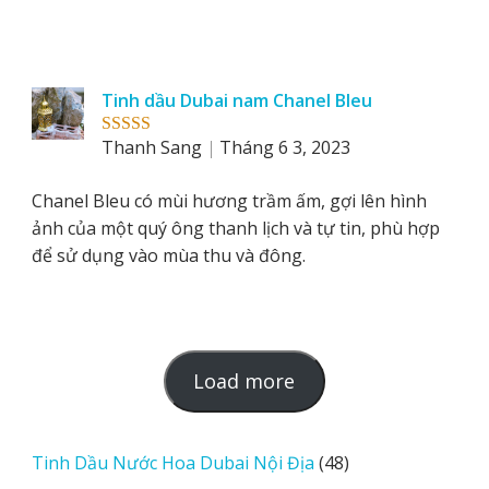
Tinh dầu Dubai nam Chanel Bleu
Thanh Sang
Tháng 6 3, 2023
Rated
5
out
of 5
Chanel Bleu có mùi hương trầm ấm, gợi lên hình
ảnh của một quý ông thanh lịch và tự tin, phù hợp
để sử dụng vào mùa thu và đông.
L
Load more
o
a
d
48
Tinh Dầu Nước Hoa Dubai Nội Địa
48
m
sản