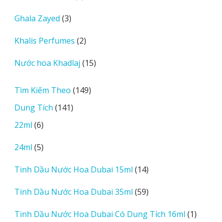
sản
3
Ghala Zayed
3
phẩm
sản
2
Khalis Perfumes
2
phẩm
sản
15
Nước hoa Khadlaj
15
phẩm
sản
phẩm
149
Tìm Kiếm Theo
149
sản
141
Dung Tích
141
phẩm
sản
6
22ml
6
phẩm
sản
5
24ml
5
phẩm
sản
14
Tinh Dầu Nước Hoa Dubai 15ml
14
phẩm
sản
59
Tinh Dầu Nước Hoa Dubai 35ml
59
phẩm
sản
1
Tinh Dầu Nước Hoa Dubai Có Dung Tích 16ml
1
phẩm