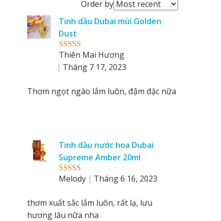
Order
Order by
reviews
Tinh dầu Dubai mùi Golden
by
Dust
Thiên Mai Hương
Rated
5
out
of 5
Tháng 7 17, 2023
Thơm ngọt ngào lắm luôn, đậm đặc nữa
Tinh dầu nước hoa Dubai
Supreme Amber 20ml
Melody
Tháng 6 16, 2023
Rated
5
out
of 5
thơm xuất sắc lắm luôn, rất lạ, lưu
hương lâu nữa nha