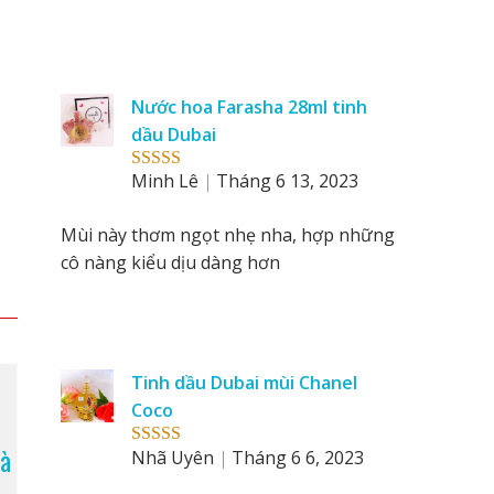
Nước hoa Farasha 28ml tinh
dầu Dubai
Minh Lê
Tháng 6 13, 2023
Rated
5
out
of 5
Mùi này thơm ngọt nhẹ nha, hợp những
cô nàng kiểu dịu dàng hơn
Tinh dầu Dubai mùi Chanel
Coco
Cà
Nhã Uyên
Tháng 6 6, 2023
Rated
5
out
of 5