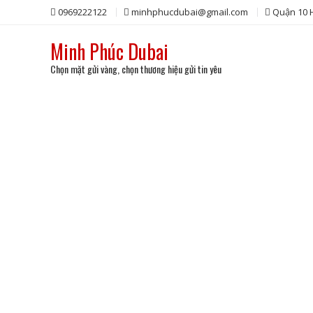
Skip
0969222122
minhphucdubai@gmail.com
Quận 10
to
content
Minh Phúc Dubai
Chọn mặt gửi vàng, chọn thương hiệu gửi tin yêu