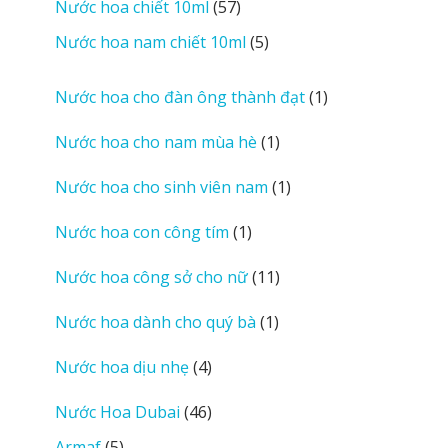
57
Nước hoa chiết 10ml
57
phẩm
sản
5
Nước hoa nam chiết 10ml
5
phẩm
sản
phẩm
1
Nước hoa cho đàn ông thành đạt
1
sản
1
Nước hoa cho nam mùa hè
1
phẩm
sản
1
Nước hoa cho sinh viên nam
1
phẩm
sản
1
Nước hoa con công tím
1
phẩm
sản
11
Nước hoa công sở cho nữ
11
phẩm
sản
1
Nước hoa dành cho quý bà
1
phẩm
sản
4
Nước hoa dịu nhẹ
4
phẩm
sản
46
Nước Hoa Dubai
46
phẩm
sản
5
Armaf
5