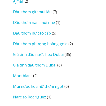
2
Ajmal
2
sản
7
Dầu thơm giữ mùi lâu
7
phẩm
sản
1
Dầu thơm nam mùi nhẹ
1
phẩm
sản
5
Dầu thơm nữ cao cấp
5
phẩm
sản
2
Dầu thơm phượng hoàng gold
2
phẩm
sản
35
Giá tinh dầu nước hoa Dubai
35
phẩm
sản
6
Giá tinh dầu thơm Dubai
6
phẩm
sản
2
Montblanc
2
phẩm
sản
6
Mùi nước hoa nữ thơm ngọt
6
phẩm
sản
1
Narciso Rodriguez
1
phẩm
sản