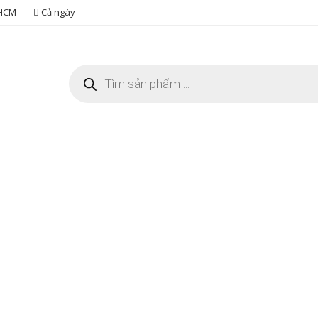
 HCM
Cả ngày
Tìm
kiếm
sản
phẩm