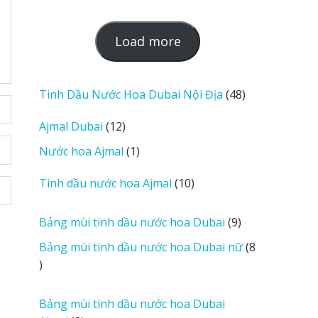
L
Load more
o
a
d
48
Tinh Dầu Nước Hoa Dubai Nội Địa
48
m
sản
12
Ajmal Dubai
12
o
phẩm
sản
r
1
Nước hoa Ajmal
1
phẩm
e
sản
r
10
Tinh dầu nước hoa Ajmal
10
phẩm
e
sản
v
phẩm
9
Bảng mùi tinh dầu nước hoa Dubai
9
i
sản
Bảng mùi tinh dầu nước hoa Dubai nữ
8
e
phẩm
8
w
sản
s
phẩm
Bảng mùi tinh dầu nước hoa Dubai