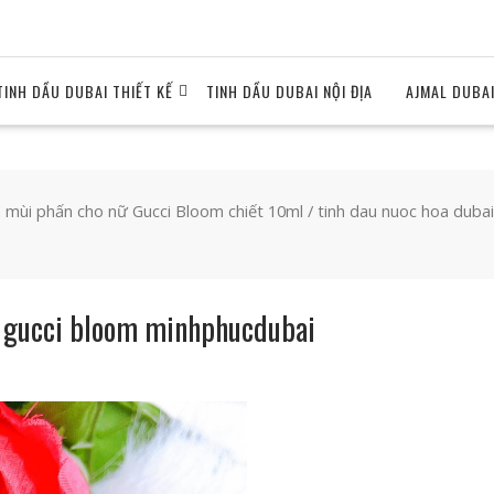
TINH DẦU DUBAI THIẾT KẾ
TINH DẦU DUBAI NỘI ĐỊA
AJMAL DUBA
mùi phấn cho nữ Gucci Bloom chiết 10ml
/ tinh dau nuoc hoa duba
l gucci bloom minhphucdubai