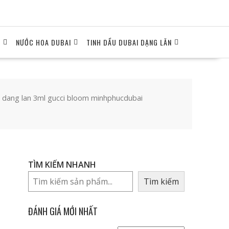
I
NƯỚC HOA DUBAI
TINH DẦU DUBAI DẠNG LĂN
i dang lan 3ml gucci bloom minhphucdubai
TÌM KIẾM NHANH
Tìm kiếm
ĐÁNH GIÁ MỚI NHẤT