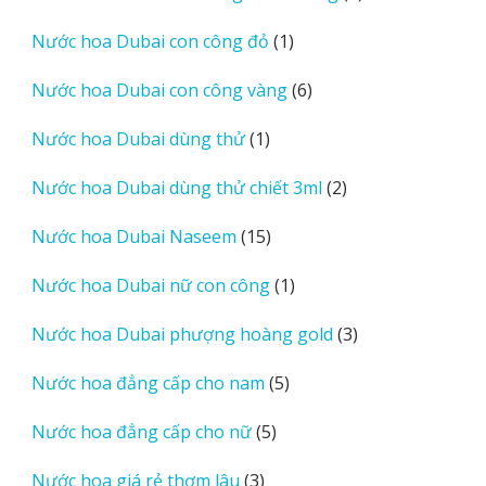
sản
1
Nước hoa Dubai con công đỏ
1
phẩm
sản
6
Nước hoa Dubai con công vàng
6
phẩm
sản
1
Nước hoa Dubai dùng thử
1
phẩm
sản
2
Nước hoa Dubai dùng thử chiết 3ml
2
phẩm
sản
15
Nước hoa Dubai Naseem
15
phẩm
sản
1
Nước hoa Dubai nữ con công
1
phẩm
sản
3
Nước hoa Dubai phượng hoàng gold
3
phẩm
sản
5
Nước hoa đẳng cấp cho nam
5
phẩm
sản
5
Nước hoa đẳng cấp cho nữ
5
phẩm
sản
3
Nước hoa giá rẻ thơm lâu
3
phẩm