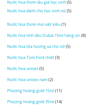
5
Nước hoa thơm lâu giá học sinh
5
phẩm
sản
5
Nước hoa dành cho học sinh nữ
5
phẩm
sản
phẩm
1
Nước hoa thơm mùi việt kiều
1
sản
8
Nước hoa tinh dầu Dubai 15ml hàng xịn
8
phẩm
sản
5
Nước hoa tỏa hương xa cho nữ
5
phẩm
sản
3
Nước hoa Tom Ford chiết
3
phẩm
sản
5
Nước hoa unisex
5
phẩm
sản
2
Nước hoa unisex nam
2
phẩm
sản
11
Phượng hoàng gold 15ml
11
phẩm
sản
14
Phượng hoàng gold 35ml
14
phẩm
sản