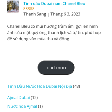
Tinh dầu Dubai nam Chanel Bleu
Thanh Sang
Tháng 6 3, 2023
Rated
5
out
of 5
Chanel Bleu có mùi hương trầm ấm, gợi lên hình
ảnh của một quý ông thanh lịch và tự tin, phù hợp
để sử dụng vào mùa thu và đông.
L
Load more
o
a
d
48
Tinh Dầu Nước Hoa Dubai Nội Địa
48
m
sản
12
Ajmal Dubai
12
o
phẩm
sản
r
1
Nước hoa Ajmal
1
phẩm
e