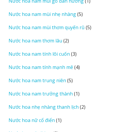
1
Nước hoa nam mùi gỗ đàn hương
1
phẩm
sản
5
Nước hoa nam mùi nhẹ nhàng
5
phẩm
sản
5
Nước hoa nam mùi thơm quyến rũ
5
phẩm
sản
2
Nước hoa nam thơm lâu
2
phẩm
sản
3
Nước hoa nam tính lôi cuốn
3
phẩm
sản
4
Nước hoa nam tính mạnh mẽ
4
phẩm
sản
5
Nước hoa nam trung niên
5
phẩm
sản
1
Nước hoa nam trưởng thành
1
phẩm
sản
2
Nước hoa nhẹ nhàng thanh lịch
2
phẩm
sản
1
Nước hoa nữ cổ điển
1
phẩm
sản