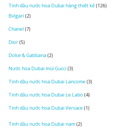
126
Tinh dầu nước hoa Dubai hàng thiết kế
126
phẩm
sản
2
Bvlgari
2
phẩm
sản
7
Chanel
7
phẩm
sản
5
Dior
5
phẩm
sản
2
Dolce & Gabbana
2
phẩm
sản
3
Nước hoa Dubai mùi Gucci
3
phẩm
sản
3
Tinh dầu nước hoa Dubai Lancome
3
phẩm
sản
4
Tinh dầu nước hoa Dubai Le Labo
4
phẩm
sản
1
Tinh dầu nước hoa Dubai Versace
1
phẩm
sản
phẩm
2
Tinh dầu nước hoa Dubai nam
2