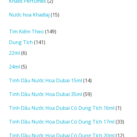
2
Khalis Perfumes
2
phẩm
sản
15
Nước hoa Khadlaj
15
phẩm
sản
phẩm
149
Tìm Kiếm Theo
149
sản
141
Dung Tích
141
phẩm
sản
6
22ml
6
phẩm
sản
5
24ml
5
phẩm
sản
14
Tinh Dầu Nước Hoa Dubai 15ml
14
phẩm
sản
59
Tinh Dầu Nước Hoa Dubai 35ml
59
phẩm
sản
1
Tinh Dầu Nước Hoa Dubai Có Dung Tích 16ml
1
phẩm
sản
33
Tinh Dầu Nước Hoa Dubai Có Dung Tích 17ml
33
phẩm
sản
12
Tinh Dầu Nước Hoa Dubai Có Dung Tích 20ml
12
phẩm