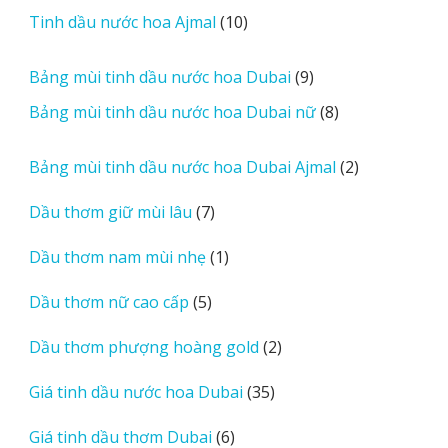
sản
r
10
Tinh dầu nước hoa Ajmal
10
phẩm
e
sản
v
phẩm
9
Bảng mùi tinh dầu nước hoa Dubai
9
i
sản
8
Bảng mùi tinh dầu nước hoa Dubai nữ
8
e
phẩm
sản
w
phẩm
2
Bảng mùi tinh dầu nước hoa Dubai Ajmal
2
s
sản
7
Dầu thơm giữ mùi lâu
7
phẩm
sản
1
Dầu thơm nam mùi nhẹ
1
phẩm
sản
5
Dầu thơm nữ cao cấp
5
phẩm
sản
2
Dầu thơm phượng hoàng gold
2
phẩm
sản
35
Giá tinh dầu nước hoa Dubai
35
phẩm
sản
6
Giá tinh dầu thơm Dubai
6
phẩm