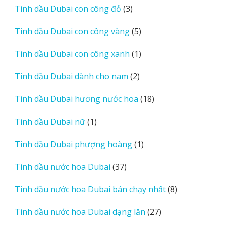
3
Tinh dầu Dubai con công đỏ
3
phẩm
sản
5
Tinh dầu Dubai con công vàng
5
phẩm
sản
1
Tinh dầu Dubai con công xanh
1
phẩm
sản
2
Tinh dầu Dubai dành cho nam
2
phẩm
sản
18
Tinh dầu Dubai hương nước hoa
18
phẩm
sản
1
Tinh dầu Dubai nữ
1
phẩm
sản
1
Tinh dầu Dubai phượng hoàng
1
phẩm
sản
37
Tinh dầu nước hoa Dubai
37
phẩm
sản
8
Tinh dầu nước hoa Dubai bán chạy nhất
8
phẩm
sản
27
Tinh dầu nước hoa Dubai dạng lăn
27
phẩm
sản