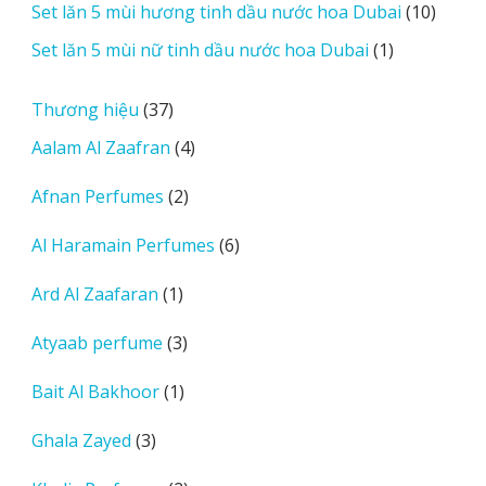
10
Set lăn 5 mùi hương tinh dầu nước hoa Dubai
10
phẩm
sản
1
Set lăn 5 mùi nữ tinh dầu nước hoa Dubai
1
phẩm
sản
phẩm
37
Thương hiệu
37
sản
4
Aalam Al Zaafran
4
phẩm
sản
2
Afnan Perfumes
2
phẩm
sản
6
Al Haramain Perfumes
6
phẩm
sản
1
Ard Al Zaafaran
1
phẩm
sản
3
Atyaab perfume
3
phẩm
sản
1
Bait Al Bakhoor
1
phẩm
sản
3
Ghala Zayed
3
phẩm
sản