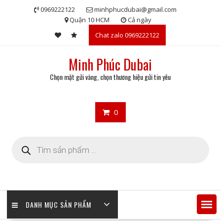
Skip
0969222122
minhphucdubai@gmail.com
to
Quận 10 HCM
Cả ngày
content
Chat zalo 0969222122
Minh Phúc Dubai
Chọn mặt gửi vàng, chọn thương hiệu gửi tin yêu
0
Tìm
kiếm
sản
phẩm
DANH MỤC SẢN PHẨM