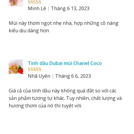
Minh Lê
Tháng 6 13, 2023
Rated
5
out
of 5
Mùi này thơm ngọt nhẹ nha, hợp những cô nàng
kiểu dịu dàng hơn
Tinh dầu Dubai mùi Chanel Coco
Nhã Uyên
Tháng 6 6, 2023
Rated
5
out
of 5
Giá cả của tinh dầu này không quá đắt so với các
sản phẩm tương tự khác. Tuy nhiên, chất lượng và
hương thơm của nó thì tuyệt vời.