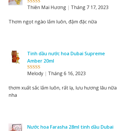
Thiên Mai Hương
Tháng 7 17, 2023
Rated
5
out
of 5
Thơm ngọt ngào lắm luôn, đậm đặc nữa
Tinh dầu nước hoa Dubai Supreme
Amber 20ml
Melody
Tháng 6 16, 2023
Rated
5
out
of 5
thơm xuất sắc lắm luôn, rất lạ, lưu hương lâu nữa
nha
Nước hoa Farasha 28ml tinh dầu Dubai