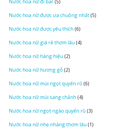
5
Nước hoa nữ đi bar
5
phẩm
sản
5
Nước hoa nữ được ưa chuộng nhất
5
phẩm
sản
6
Nước hoa nữ được yêu thích
6
phẩm
sản
4
Nước hoa nữ giá rẻ thơm lâu
4
phẩm
sản
2
Nước hoa nữ hàng hiệu
2
phẩm
sản
2
Nước hoa nữ hương gỗ
2
phẩm
sản
6
Nước hoa nữ mùi ngọt quyến rũ
6
phẩm
sản
4
Nước hoa nữ mùi sang chảnh
4
phẩm
sản
3
Nước hoa nữ ngọt ngào quyến rũ
3
phẩm
sản
1
Nước hoa nữ nhẹ nhàng thơm lâu
1
phẩm
sản