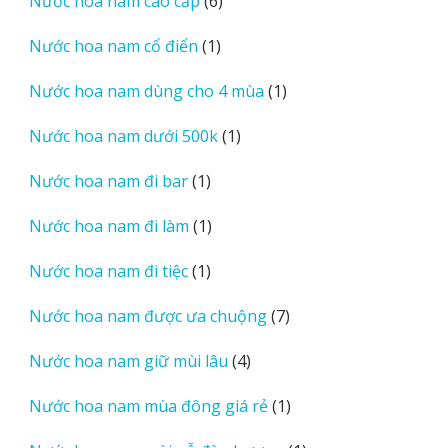
6
Nước hoa nam cao cấp
6
phẩm
sản
1
Nước hoa nam cổ điển
1
phẩm
sản
1
Nước hoa nam dùng cho 4 mùa
1
phẩm
sản
1
Nước hoa nam dưới 500k
1
phẩm
sản
1
Nước hoa nam đi bar
1
phẩm
sản
1
Nước hoa nam đi làm
1
phẩm
sản
1
Nước hoa nam đi tiệc
1
phẩm
sản
7
Nước hoa nam được ưa chuộng
7
phẩm
sản
4
Nước hoa nam giữ mùi lâu
4
phẩm
sản
1
Nước hoa nam mùa đông giá rẻ
1
phẩm
sản