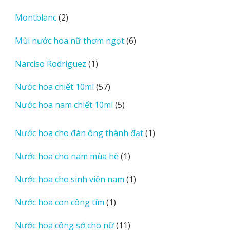
sản
2
Montblanc
2
phẩm
sản
6
Mùi nước hoa nữ thơm ngọt
6
phẩm
sản
1
Narciso Rodriguez
1
phẩm
sản
57
Nước hoa chiết 10ml
57
phẩm
sản
5
Nước hoa nam chiết 10ml
5
phẩm
sản
phẩm
1
Nước hoa cho đàn ông thành đạt
1
sản
1
Nước hoa cho nam mùa hè
1
phẩm
sản
1
Nước hoa cho sinh viên nam
1
phẩm
sản
1
Nước hoa con công tím
1
phẩm
sản
11
Nước hoa công sở cho nữ
11
phẩm