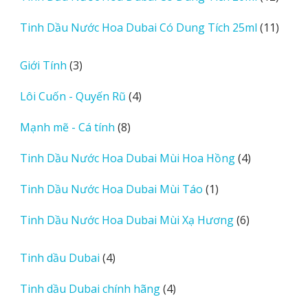
sản
11
Tinh Dầu Nước Hoa Dubai Có Dung Tích 25ml
11
phẩm
sản
phẩm
3
Giới Tính
3
sản
4
Lôi Cuốn - Quyến Rũ
4
phẩm
sản
8
Mạnh mẽ - Cá tính
8
phẩm
sản
4
Tinh Dầu Nước Hoa Dubai Mùi Hoa Hồng
4
phẩm
sản
1
Tinh Dầu Nước Hoa Dubai Mùi Táo
1
phẩm
sản
6
Tinh Dầu Nước Hoa Dubai Mùi Xạ Hương
6
phẩm
sản
phẩm
4
Tinh dầu Dubai
4
sản
4
Tinh dầu Dubai chính hãng
4
phẩm
sản