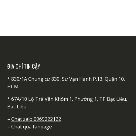
sản
phẩm
ĐỊA CHỈ TIN CẬY
* 830/1A Chung cư 830, Sư Vạn Hạnh P.13, Quận 10,
HCM
* 67A/10 Lộ Trà Văn Khóm 1, Phường 1, TP Bạc Liêu,
Bạc Liêu
–
Chat zalo 0969222122
–
Chat qua fanpage