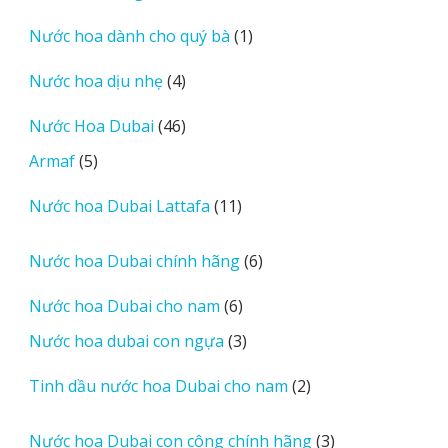
sản
1
Nước hoa dành cho quý bà
1
phẩm
sản
4
Nước hoa dịu nhẹ
4
phẩm
sản
46
Nước Hoa Dubai
46
phẩm
sản
5
Armaf
5
phẩm
sản
11
Nước hoa Dubai Lattafa
11
phẩm
sản
phẩm
6
Nước hoa Dubai chính hãng
6
sản
6
Nước hoa Dubai cho nam
6
phẩm
sản
3
Nước hoa dubai con ngựa
3
phẩm
sản
2
Tinh dầu nước hoa Dubai cho nam
2
phẩm
sản
phẩm
3
Nước hoa Dubai con công chính hãng
3