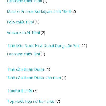
1
Lancome chiết 10ml
1
phẩm
sản
2
Maison Francis Kurkdjian chiết 10ml
2
phẩm
sản
1
Polo chiết 10ml
1
phẩm
sản
2
Versace chiết 10ml
2
phẩm
sản
phẩm
11
Tinh Dầu Nước Hoa Dubai Dạng Lăn 3ml
11
sản
1
Lancome chiết 3ml
1
phẩm
sản
phẩm
1
Tinh dầu thơm Dubai
1
sản
1
Tinh dầu thơm Dubai cho nam
1
phẩm
sản
phẩm
5
Tomford chiết
5
sản
7
Top nước hoa nữ bán chạy
7
phẩm