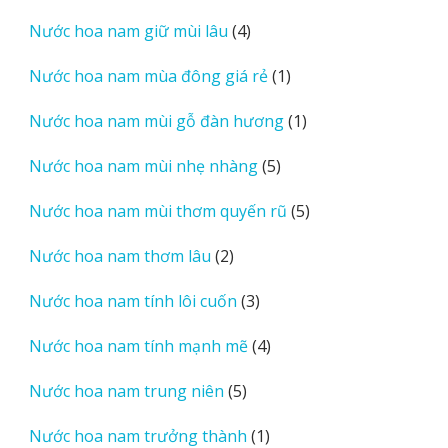
sản
4
Nước hoa nam giữ mùi lâu
4
phẩm
sản
1
Nước hoa nam mùa đông giá rẻ
1
phẩm
sản
1
Nước hoa nam mùi gỗ đàn hương
1
phẩm
sản
5
Nước hoa nam mùi nhẹ nhàng
5
phẩm
sản
5
Nước hoa nam mùi thơm quyến rũ
5
phẩm
sản
2
Nước hoa nam thơm lâu
2
phẩm
sản
3
Nước hoa nam tính lôi cuốn
3
phẩm
sản
4
Nước hoa nam tính mạnh mẽ
4
phẩm
sản
5
Nước hoa nam trung niên
5
phẩm
sản
1
Nước hoa nam trưởng thành
1
phẩm