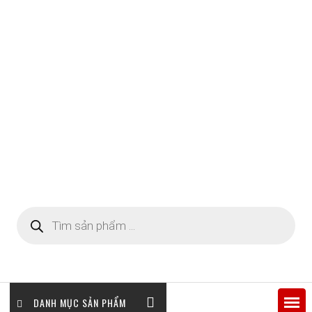
Tìm
kiếm
sản
phẩm
DANH MỤC SẢN PHẨM