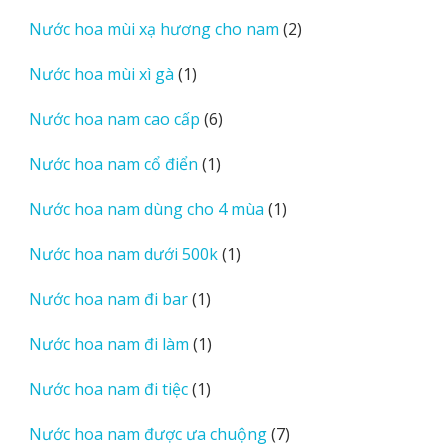
sản
2
Nước hoa mùi xạ hương cho nam
2
phẩm
sản
1
Nước hoa mùi xì gà
1
phẩm
sản
6
Nước hoa nam cao cấp
6
phẩm
sản
1
Nước hoa nam cổ điển
1
phẩm
sản
1
Nước hoa nam dùng cho 4 mùa
1
phẩm
sản
1
Nước hoa nam dưới 500k
1
phẩm
sản
1
Nước hoa nam đi bar
1
phẩm
sản
1
Nước hoa nam đi làm
1
phẩm
sản
1
Nước hoa nam đi tiệc
1
phẩm
sản
7
Nước hoa nam được ưa chuộng
7
phẩm