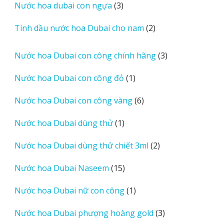
3
Nước hoa dubai con ngựa
3
phẩm
sản
2
Tinh dầu nước hoa Dubai cho nam
2
phẩm
sản
phẩm
3
Nước hoa Dubai con công chính hãng
3
sản
1
Nước hoa Dubai con công đỏ
1
phẩm
sản
6
Nước hoa Dubai con công vàng
6
phẩm
sản
1
Nước hoa Dubai dùng thử
1
phẩm
sản
2
Nước hoa Dubai dùng thử chiết 3ml
2
phẩm
sản
15
Nước hoa Dubai Naseem
15
phẩm
sản
1
Nước hoa Dubai nữ con công
1
phẩm
sản
3
Nước hoa Dubai phượng hoàng gold
3
phẩm