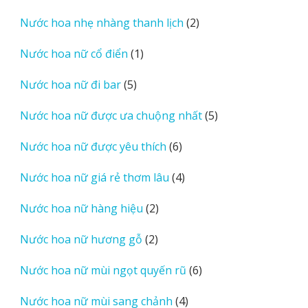
sản
2
Nước hoa nhẹ nhàng thanh lịch
2
phẩm
sản
1
Nước hoa nữ cổ điển
1
phẩm
sản
5
Nước hoa nữ đi bar
5
phẩm
sản
5
Nước hoa nữ được ưa chuộng nhất
5
phẩm
sản
6
Nước hoa nữ được yêu thích
6
phẩm
sản
4
Nước hoa nữ giá rẻ thơm lâu
4
phẩm
sản
2
Nước hoa nữ hàng hiệu
2
phẩm
sản
2
Nước hoa nữ hương gỗ
2
phẩm
sản
6
Nước hoa nữ mùi ngọt quyến rũ
6
phẩm
sản
4
Nước hoa nữ mùi sang chảnh
4
phẩm