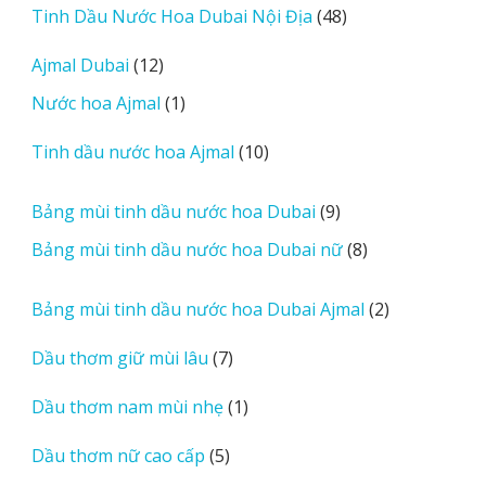
d
48
Tinh Dầu Nước Hoa Dubai Nội Địa
48
m
sản
12
Ajmal Dubai
12
o
phẩm
sản
r
1
Nước hoa Ajmal
1
phẩm
e
sản
r
10
Tinh dầu nước hoa Ajmal
10
phẩm
e
sản
v
phẩm
9
Bảng mùi tinh dầu nước hoa Dubai
9
i
sản
8
Bảng mùi tinh dầu nước hoa Dubai nữ
8
e
phẩm
sản
w
phẩm
2
Bảng mùi tinh dầu nước hoa Dubai Ajmal
2
s
sản
7
Dầu thơm giữ mùi lâu
7
phẩm
sản
1
Dầu thơm nam mùi nhẹ
1
phẩm
sản
5
Dầu thơm nữ cao cấp
5
phẩm
sản