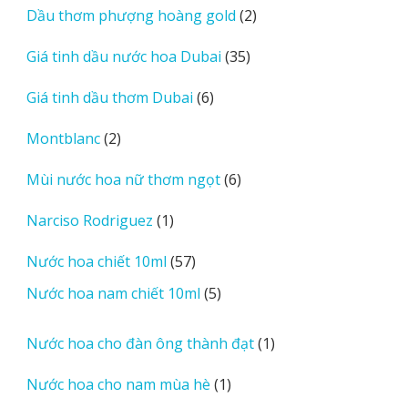
2
Dầu thơm phượng hoàng gold
2
phẩm
sản
35
Giá tinh dầu nước hoa Dubai
35
phẩm
sản
6
Giá tinh dầu thơm Dubai
6
phẩm
sản
2
Montblanc
2
phẩm
sản
6
Mùi nước hoa nữ thơm ngọt
6
phẩm
sản
1
Narciso Rodriguez
1
phẩm
sản
57
Nước hoa chiết 10ml
57
phẩm
sản
5
Nước hoa nam chiết 10ml
5
phẩm
sản
phẩm
1
Nước hoa cho đàn ông thành đạt
1
sản
1
Nước hoa cho nam mùa hè
1
phẩm
sản