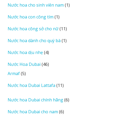
1
Nước hoa cho sinh viên nam
1
phẩm
sản
1
Nước hoa con công tím
1
phẩm
sản
11
Nước hoa công sở cho nữ
11
phẩm
sản
1
Nước hoa dành cho quý bà
1
phẩm
sản
4
Nước hoa dịu nhẹ
4
phẩm
sản
46
Nước Hoa Dubai
46
phẩm
sản
5
Armaf
5
phẩm
sản
11
Nước hoa Dubai Lattafa
11
phẩm
sản
phẩm
6
Nước hoa Dubai chính hãng
6
sản
6
Nước hoa Dubai cho nam
6
phẩm
sản