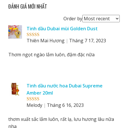
ĐÁNH GIÁ MỚI NHẤT
Order
Order by
reviews
Tinh dầu Dubai mùi Golden Dust
by
Thiên Mai Hương
Tháng 7 17, 2023
Rated
5
out
of 5
Thơm ngọt ngào lắm luôn, đậm đặc nữa
Tinh dầu nước hoa Dubai Supreme
Amber 20ml
Melody
Tháng 6 16, 2023
Rated
5
out
of 5
thơm xuất sắc lắm luôn, rất lạ, lưu hương lâu nữa
nha