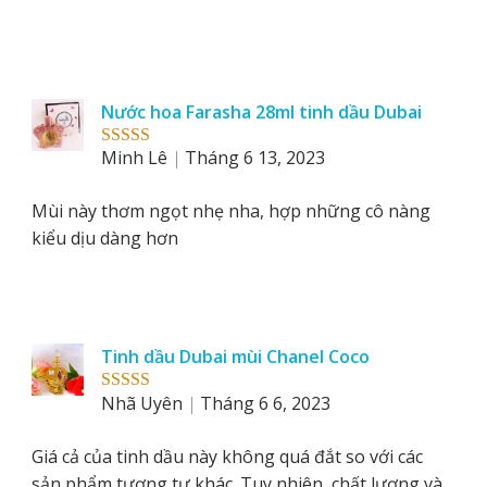
Nước hoa Farasha 28ml tinh dầu Dubai
Minh Lê
Tháng 6 13, 2023
Rated
5
out
of 5
Mùi này thơm ngọt nhẹ nha, hợp những cô nàng
kiểu dịu dàng hơn
Tinh dầu Dubai mùi Chanel Coco
Nhã Uyên
Tháng 6 6, 2023
Rated
5
out
of 5
Giá cả của tinh dầu này không quá đắt so với các
sản phẩm tương tự khác. Tuy nhiên, chất lượng và