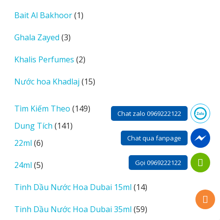
sản
1
Bait Al Bakhoor
1
phẩm
sản
3
Ghala Zayed
3
phẩm
sản
2
Khalis Perfumes
2
phẩm
sản
15
Nước hoa Khadlaj
15
phẩm
sản
phẩm
149
Tìm Kiếm Theo
149
Chat zalo 0969222122
sản
141
Dung Tích
141
phẩm
sản
Chat qua fanpage
6
22ml
6
phẩm
sản
Gọi 0969222122
5
24ml
5
phẩm
sản
14
Tinh Dầu Nước Hoa Dubai 15ml
14
phẩm
sản
59
Tinh Dầu Nước Hoa Dubai 35ml
59
phẩm