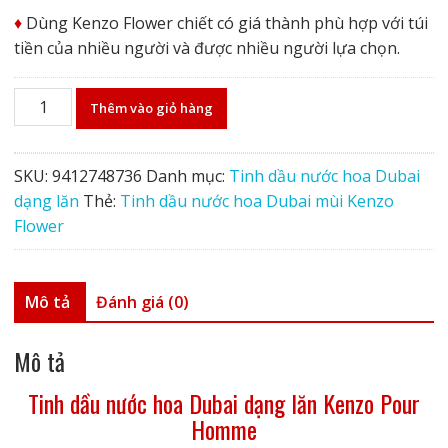
♦️
Dùng Kenzo Flower chiết có giá thành phù hợp với túi
tiền của nhiều người và được nhiều người lựa chọn.
Tinh
Thêm vào giỏ hàng
dầu
nước
hoa
SKU:
9412748736
Danh mục:
Tinh dầu nước hoa Dubai
Dubai
dạng lăn
Thẻ:
Tinh dầu nước hoa Dubai mùi Kenzo
dạng
Flower
lăn
Kenzo
Flower
Mô tả
Đánh giá (0)
số
lượng
Mô tả
Tinh dầu nước hoa Dubai dạng lăn Kenzo Pour
Homme