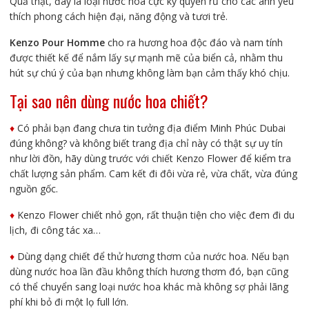
Quả thật, đây là loại nước hoa cực kỳ quyến rũ cho các anh yêu
thích phong cách hiện đại, năng động và tươi trẻ.
Kenzo Pour Homme
cho ra hương hoa độc đáo và nam tính
được thiết kế để nắm lấy sự mạnh mẽ của biển cả, nhằm thu
hút sự chú ý của bạn nhưng không làm bạn cảm thấy khó chịu.
Tại sao nên
d
ùng
nước hoa chiết?
♦️
Có phải bạn đang chưa tin tưởng địa điểm Minh Phúc Dubai
đúng không? và không biết trang địa chỉ này có thật sự uy tín
như lời đồn, hãy dùng trước với chiết Kenzo Flower để kiểm tra
chất lượng sản phẩm. Cam kết đi đôi vừa rẻ, vừa chất, vừa đúng
nguồn gốc.
♦️
Kenzo Flower chiết nhỏ gọn, rất thuận tiện cho việc đem đi du
lịch, đi công tác xa…
♦️
Dùng dạng chiết để thử hương thơm của nước hoa. Nếu bạn
dùng nước hoa lần đầu không thích hương thơm đó, bạn cũng
có thể chuyển sang loại nước hoa khác mà không sợ phải lãng
phí khi bỏ đi một lọ full lớn.