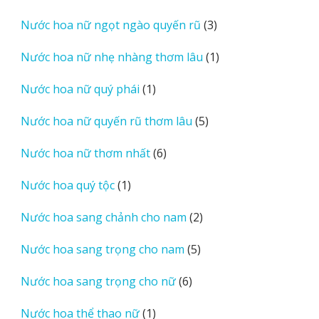
sản
3
Nước hoa nữ ngọt ngào quyến rũ
3
phẩm
sản
1
Nước hoa nữ nhẹ nhàng thơm lâu
1
phẩm
sản
1
Nước hoa nữ quý phái
1
phẩm
sản
5
Nước hoa nữ quyến rũ thơm lâu
5
phẩm
sản
6
Nước hoa nữ thơm nhất
6
phẩm
sản
1
Nước hoa quý tộc
1
phẩm
sản
2
Nước hoa sang chảnh cho nam
2
phẩm
sản
5
Nước hoa sang trọng cho nam
5
phẩm
sản
6
Nước hoa sang trọng cho nữ
6
phẩm
sản
1
Nước hoa thể thao nữ
1
phẩm