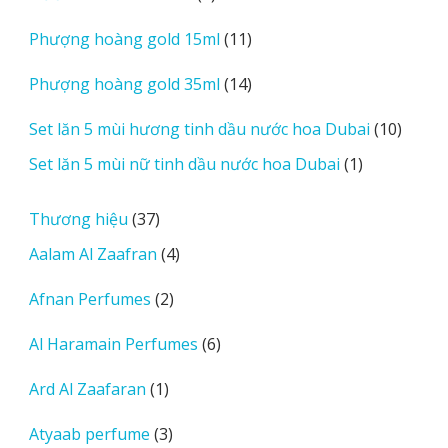
sản
11
Phượng hoàng gold 15ml
11
phẩm
sản
14
Phượng hoàng gold 35ml
14
phẩm
sản
10
Set lăn 5 mùi hương tinh dầu nước hoa Dubai
10
phẩm
sản
1
Set lăn 5 mùi nữ tinh dầu nước hoa Dubai
1
phẩm
sản
phẩm
37
Thương hiệu
37
sản
4
Aalam Al Zaafran
4
phẩm
sản
2
Afnan Perfumes
2
phẩm
sản
6
Al Haramain Perfumes
6
phẩm
sản
1
Ard Al Zaafaran
1
phẩm
sản
3
Atyaab perfume
3
phẩm