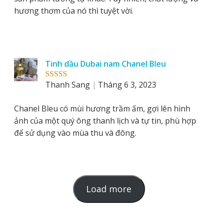
hương thơm của nó thì tuyệt vời.
Tinh dầu Dubai nam Chanel Bleu
Thanh Sang
Tháng 6 3, 2023
Rated
5
out
of 5
Chanel Bleu có mùi hương trầm ấm, gợi lên hình
ảnh của một quý ông thanh lịch và tự tin, phù hợp
để sử dụng vào mùa thu và đông.
L
Load more
o
a