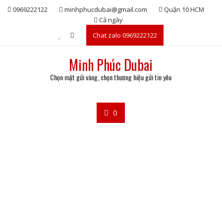
Skip
0969222122
minhphucdubai@gmail.com
Quận 10 HCM
to
Cả ngày
content
Chat zalo 0969222122
Minh Phúc Dubai
Chọn mặt gửi vàng, chọn thương hiệu gửi tin yêu
0