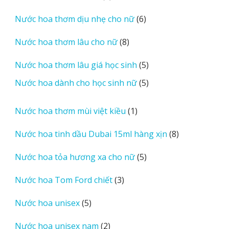
sản
6
Nước hoa thơm dịu nhẹ cho nữ
6
phẩm
sản
8
Nước hoa thơm lâu cho nữ
8
phẩm
sản
5
Nước hoa thơm lâu giá học sinh
5
phẩm
sản
5
Nước hoa dành cho học sinh nữ
5
phẩm
sản
phẩm
1
Nước hoa thơm mùi việt kiều
1
sản
8
Nước hoa tinh dầu Dubai 15ml hàng xịn
8
phẩm
sản
5
Nước hoa tỏa hương xa cho nữ
5
phẩm
sản
3
Nước hoa Tom Ford chiết
3
phẩm
sản
5
Nước hoa unisex
5
phẩm
sản
2
Nước hoa unisex nam
2
phẩm