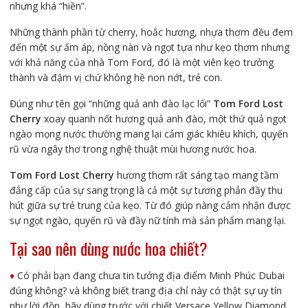
nhưng khá “hiền”.
Những thành phần từ cherry, hoắc hương, nhựa thơm đều đem
đến một sự ấm áp, nồng nàn và ngọt tựa như kẹo thơm nhưng
với khả năng của nhà Tom Ford, đó là một viên kẹo trưởng
thành và đậm vị chứ không hề non nớt, trẻ con.
Đúng như tên gọi “những quả anh đào lạc lối”
Tom Ford Lost
Cherry
xoay quanh nốt hương quả anh đào, một thứ quả ngọt
ngào mọng nước thường mang lại cảm giác khiêu khích, quyến
rũ vừa ngây thơ trong nghệ thuật mùi hương nước hoa.
Tom Ford Lost Cherry
hương thơm rất sáng tạo mang tầm
đẳng cấp của sự sang trọng là cả một sự tương phản đầy thu
hút giữa sự trẻ trung của kẹo. Từ đó giúp nàng cảm nhận được
sự ngọt ngào, quyến rũ và đầy nữ tính mà sản phẩm mang lại.
Tại sao nên dùng nước hoa chiết?
♦️
Có phải bạn đang chưa tin tưởng địa điểm Minh Phúc Dubai
đúng không? và không biết trang địa chỉ này có thật sự uy tín
như lời đồn, hãy dùng trước với chiết Versace Yellow Diamond