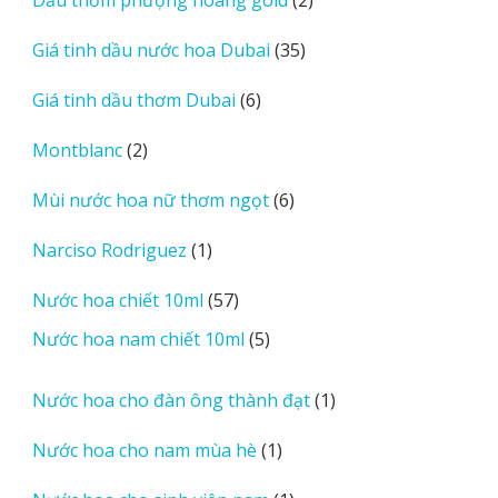
Dầu thơm phượng hoàng gold
2
phẩm
sản
35
Giá tinh dầu nước hoa Dubai
35
phẩm
sản
6
Giá tinh dầu thơm Dubai
6
phẩm
sản
2
Montblanc
2
phẩm
sản
6
Mùi nước hoa nữ thơm ngọt
6
phẩm
sản
1
Narciso Rodriguez
1
phẩm
sản
57
Nước hoa chiết 10ml
57
phẩm
sản
5
Nước hoa nam chiết 10ml
5
phẩm
sản
phẩm
1
Nước hoa cho đàn ông thành đạt
1
sản
1
Nước hoa cho nam mùa hè
1
phẩm
sản