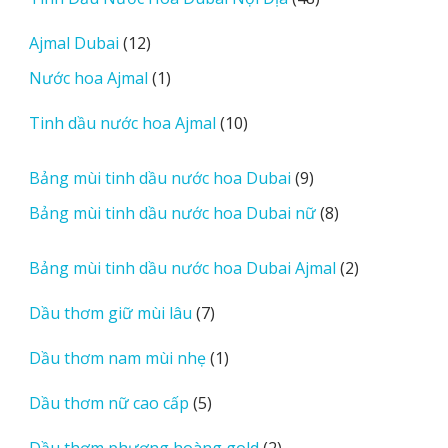
m
sản
12
Ajmal Dubai
12
o
phẩm
sản
r
1
Nước hoa Ajmal
1
phẩm
e
sản
r
10
Tinh dầu nước hoa Ajmal
10
phẩm
e
sản
v
phẩm
9
Bảng mùi tinh dầu nước hoa Dubai
9
i
sản
8
Bảng mùi tinh dầu nước hoa Dubai nữ
8
e
phẩm
sản
w
phẩm
2
Bảng mùi tinh dầu nước hoa Dubai Ajmal
2
s
sản
7
Dầu thơm giữ mùi lâu
7
phẩm
sản
1
Dầu thơm nam mùi nhẹ
1
phẩm
sản
5
Dầu thơm nữ cao cấp
5
phẩm
sản
2