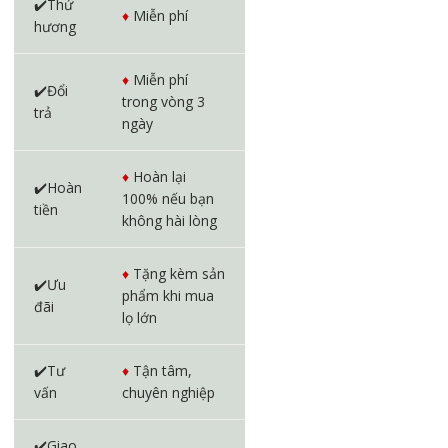
✔️Thử
♦️
Miễn phí
hương
♦️
Miễn phí
✔️Đổi
trong vòng 3
trả
ngày
♦️
Hoàn lại
✔️Hoàn
100% nếu bạn
tiền
không hài lòng
♦️
Tặng kèm sản
✔️Ưu
phẩm khi mua
đãi
lọ lớn
✔️Tư
♦️
Tận tâm,
vấn
chuyên nghiệp
✔️Giao