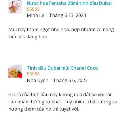
Nước hoa Farasha 28ml tinh dầu Dubai
Minh Lê
Tháng 6 13, 2023
Rated
5
out
of 5
Mùi này thơm ngọt nhẹ nha, hợp những cô nàng
kiểu dịu dàng hơn
Tinh dầu Dubai mùi Chanel Coco
Nhã Uyên
Tháng 6 6, 2023
Rated
5
out
of 5
Giá cả của tinh dầu này không quá đắt so với các
sản phẩm tương tự khác. Tuy nhiên, chất lượng và
hương thơm của nó thì tuyệt vời.