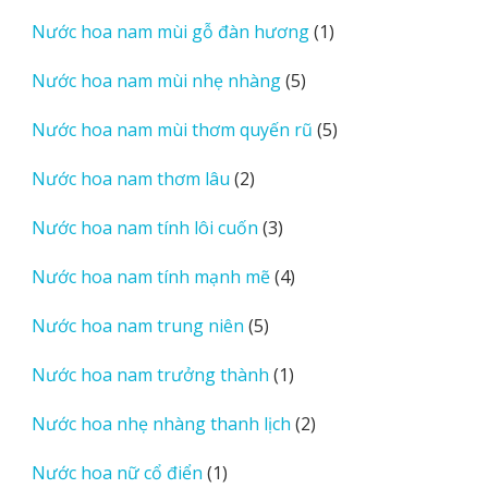
sản
1
Nước hoa nam mùi gỗ đàn hương
1
phẩm
sản
5
Nước hoa nam mùi nhẹ nhàng
5
phẩm
sản
5
Nước hoa nam mùi thơm quyến rũ
5
phẩm
sản
2
Nước hoa nam thơm lâu
2
phẩm
sản
3
Nước hoa nam tính lôi cuốn
3
phẩm
sản
4
Nước hoa nam tính mạnh mẽ
4
phẩm
sản
5
Nước hoa nam trung niên
5
phẩm
sản
1
Nước hoa nam trưởng thành
1
phẩm
sản
2
Nước hoa nhẹ nhàng thanh lịch
2
phẩm
sản
1
Nước hoa nữ cổ điển
1
phẩm