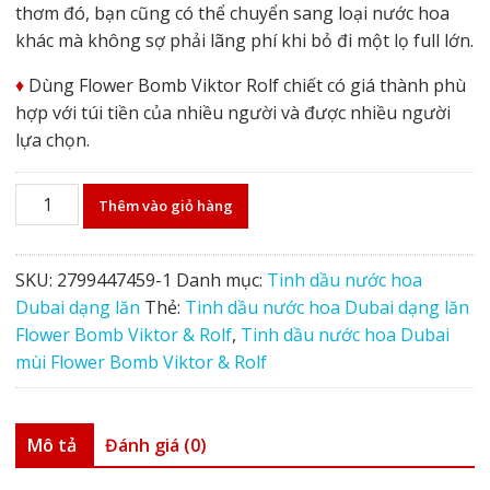
thơm đó, bạn cũng có thể chuyển sang loại nước hoa
khác mà không sợ phải lãng phí khi bỏ đi một lọ full lớn.
♦️
Dùng Flower Bomb Viktor Rolf chiết có giá thành phù
hợp với túi tiền của nhiều người và được nhiều người
lựa chọn.
Tinh
Thêm vào giỏ hàng
dầu
nước
hoa
SKU:
2799447459-1
Danh mục:
Tinh dầu nước hoa
Dubai
Dubai dạng lăn
Thẻ:
Tinh dầu nước hoa Dubai dạng lăn
dạng
Flower Bomb Viktor & Rolf
,
Tinh dầu nước hoa Dubai
lăn
mùi Flower Bomb Viktor & Rolf
Flower
Bomb
Viktor
Mô tả
Đánh giá (0)
&