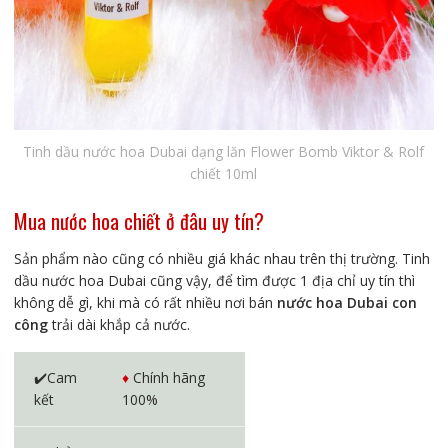
Tinh dầu nước hoa Dubai dạng lăn Flower Bomb Viktor & Rolf
chiết 10ml
Mua nước hoa chiết ở đâu uy tín?
Sản phẩm nào cũng có nhiều giá khác nhau trên thị trường. Tinh
dầu nước hoa Dubai cũng vậy, để tìm được 1 địa chỉ uy tín thì
không dễ gì, khi mà có rất nhiều nơi bán
nước hoa Dubai con
công
trải dài khắp cả nước.
✔️Cam
♦️
Chính hãng
kết
100%