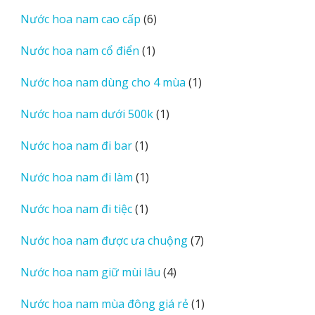
sản
6
Nước hoa nam cao cấp
6
phẩm
sản
1
Nước hoa nam cổ điển
1
phẩm
sản
1
Nước hoa nam dùng cho 4 mùa
1
phẩm
sản
1
Nước hoa nam dưới 500k
1
phẩm
sản
1
Nước hoa nam đi bar
1
phẩm
sản
1
Nước hoa nam đi làm
1
phẩm
sản
1
Nước hoa nam đi tiệc
1
phẩm
sản
7
Nước hoa nam được ưa chuộng
7
phẩm
sản
4
Nước hoa nam giữ mùi lâu
4
phẩm
sản
1
Nước hoa nam mùa đông giá rẻ
1
phẩm