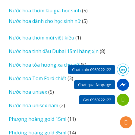
sản
5
Nước hoa thơm lâu giá học sinh
5
phẩm
sản
5
Nước hoa dành cho học sinh nữ
5
phẩm
sản
phẩm
1
Nước hoa thơm mùi việt kiều
1
sản
8
Nước hoa tinh dầu Dubai 15ml hàng xịn
8
phẩm
sản
5
Nước hoa tỏa hương xa cho nữ
5
phẩm
Chat zalo 0969222122
sản
3
Nước hoa Tom Ford chiết
3
phẩm
Chat qua fanpage
sản
5
Nước hoa unisex
5
phẩm
sản
Gọi 0969222122
2
Nước hoa unisex nam
2
phẩm
sản
11
Phượng hoàng gold 15ml
11
phẩm
sản
14
Phượng hoàng gold 35ml
14
phẩm