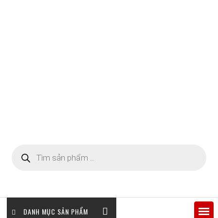
Tìm
kiếm
sản
phẩm
DANH MỤC SẢN PHẨM