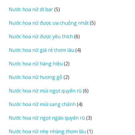
sản
5
Nước hoa nữ đi bar
5
phẩm
sản
5
Nước hoa nữ được ưa chuộng nhất
5
phẩm
sản
6
Nước hoa nữ được yêu thích
6
phẩm
sản
4
Nước hoa nữ giá rẻ thơm lâu
4
phẩm
sản
2
Nước hoa nữ hàng hiệu
2
phẩm
sản
2
Nước hoa nữ hương gỗ
2
phẩm
sản
6
Nước hoa nữ mùi ngọt quyến rũ
6
phẩm
sản
4
Nước hoa nữ mùi sang chảnh
4
phẩm
sản
3
Nước hoa nữ ngọt ngào quyến rũ
3
phẩm
sản
1
Nước hoa nữ nhẹ nhàng thơm lâu
1
phẩm