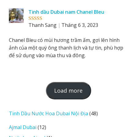
Tinh dầu Dubai nam Chanel Bleu
Thanh Sang
Tháng 6 3, 2023
Rated
5
out
of 5
Chanel Bleu có mùi hương trầm ấm, gợi lên hình
ảnh của một quý ông thanh lịch và tự tin, phù hợp
để sử dụng vào mùa thu và đông.
L
Load more
o
a
d
48
Tinh Dầu Nước Hoa Dubai Nội Địa
48
m
sản
12
Ajmal Dubai
12
o
phẩm
sản
r