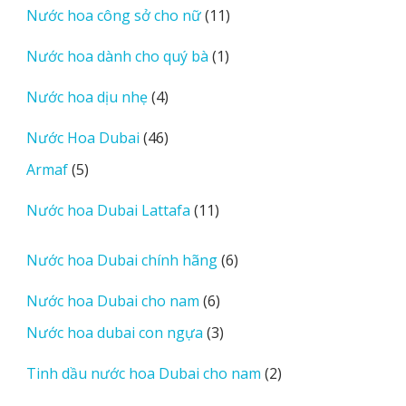
11
Nước hoa công sở cho nữ
11
phẩm
sản
1
Nước hoa dành cho quý bà
1
phẩm
sản
4
Nước hoa dịu nhẹ
4
phẩm
sản
46
Nước Hoa Dubai
46
phẩm
sản
5
Armaf
5
phẩm
sản
11
Nước hoa Dubai Lattafa
11
phẩm
sản
phẩm
6
Nước hoa Dubai chính hãng
6
sản
6
Nước hoa Dubai cho nam
6
phẩm
sản
3
Nước hoa dubai con ngựa
3
phẩm
sản
2
Tinh dầu nước hoa Dubai cho nam
2
phẩm
sản