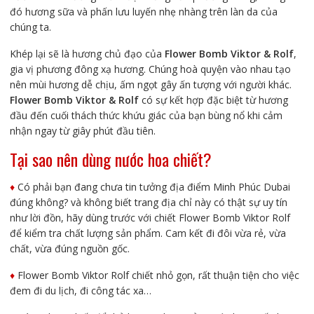
đó hương sữa và phấn lưu luyến nhẹ nhàng trên làn da của
chúng ta.
Khép lại sẽ là hương chủ đạo của
Flower Bomb Viktor & Rolf
,
gia vị phương đông xạ hương. Chúng hoà quyện vào nhau tạo
nên mùi hương dễ chịu, ấm ngọt gây ấn tượng với người khác.
Flower Bomb Viktor & Rolf
có sự kết hợp đặc biệt từ hương
đầu đến cuối thách thức khứu giác của bạn bùng nổ khi cảm
nhận ngay từ giây phút đầu tiên.
Tại sao nên dùng nước hoa chiết?
♦️
Có phải bạn đang chưa tin tưởng địa điểm Minh Phúc Dubai
đúng không? và không biết trang địa chỉ này có thật sự uy tín
như lời đồn, hãy dùng trước với chiết Flower Bomb Viktor Rolf
để kiểm tra chất lượng sản phẩm. Cam kết đi đôi vừa rẻ, vừa
chất, vừa đúng nguồn gốc.
♦️
Flower Bomb Viktor Rolf chiết nhỏ gọn, rất thuận tiện cho việc
đem đi du lịch, đi công tác xa…