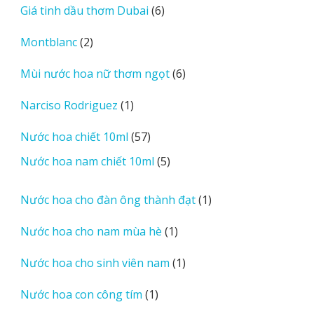
6
Giá tinh dầu thơm Dubai
6
phẩm
sản
2
Montblanc
2
phẩm
sản
6
Mùi nước hoa nữ thơm ngọt
6
phẩm
sản
1
Narciso Rodriguez
1
phẩm
sản
57
Nước hoa chiết 10ml
57
phẩm
sản
5
Nước hoa nam chiết 10ml
5
phẩm
sản
phẩm
1
Nước hoa cho đàn ông thành đạt
1
sản
1
Nước hoa cho nam mùa hè
1
phẩm
sản
1
Nước hoa cho sinh viên nam
1
phẩm
sản
1
Nước hoa con công tím
1
phẩm
sản