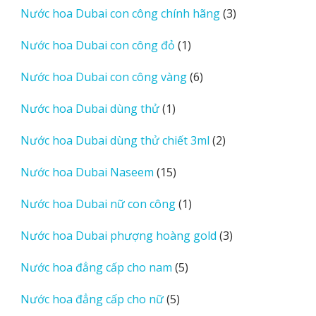
phẩm
3
Nước hoa Dubai con công chính hãng
3
sản
1
Nước hoa Dubai con công đỏ
1
phẩm
sản
6
Nước hoa Dubai con công vàng
6
phẩm
sản
1
Nước hoa Dubai dùng thử
1
phẩm
sản
2
Nước hoa Dubai dùng thử chiết 3ml
2
phẩm
sản
15
Nước hoa Dubai Naseem
15
phẩm
sản
1
Nước hoa Dubai nữ con công
1
phẩm
sản
3
Nước hoa Dubai phượng hoàng gold
3
phẩm
sản
5
Nước hoa đẳng cấp cho nam
5
phẩm
sản
5
Nước hoa đẳng cấp cho nữ
5
phẩm
sản