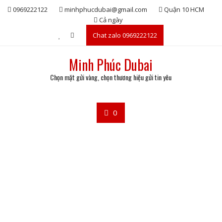
Skip
0969222122
minhphucdubai@gmail.com
Quận 10 HCM
to
Cả ngày
content
Chat zalo 0969222122
Minh Phúc Dubai
Chọn mặt gửi vàng, chọn thương hiệu gửi tin yêu
0