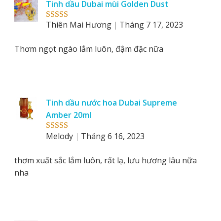
Tinh dầu Dubai mùi Golden Dust
by
Thiên Mai Hương
Tháng 7 17, 2023
Rated
5
out
of 5
Thơm ngọt ngào lắm luôn, đậm đặc nữa
Tinh dầu nước hoa Dubai Supreme
Amber 20ml
Melody
Tháng 6 16, 2023
Rated
5
out
of 5
thơm xuất sắc lắm luôn, rất lạ, lưu hương lâu nữa
nha