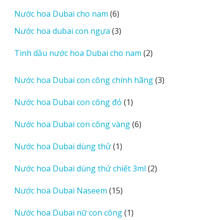
sản
6
Nước hoa Dubai cho nam
6
phẩm
sản
3
Nước hoa dubai con ngựa
3
phẩm
sản
2
Tinh dầu nước hoa Dubai cho nam
2
phẩm
sản
phẩm
3
Nước hoa Dubai con công chính hãng
3
sản
1
Nước hoa Dubai con công đỏ
1
phẩm
sản
6
Nước hoa Dubai con công vàng
6
phẩm
sản
1
Nước hoa Dubai dùng thử
1
phẩm
sản
2
Nước hoa Dubai dùng thử chiết 3ml
2
phẩm
sản
15
Nước hoa Dubai Naseem
15
phẩm
sản
1
Nước hoa Dubai nữ con công
1
phẩm