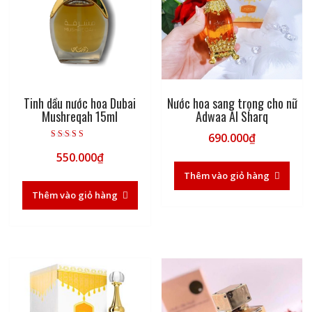
Tinh dầu nước hoa Dubai
Nước hoa sang trọng cho nữ
Mushreqah 15ml
Adwaa Al Sharq
690.000
₫
Được xếp hạng
550.000
₫
5.00
5 sao
Thêm vào giỏ hàng
Thêm vào giỏ hàng