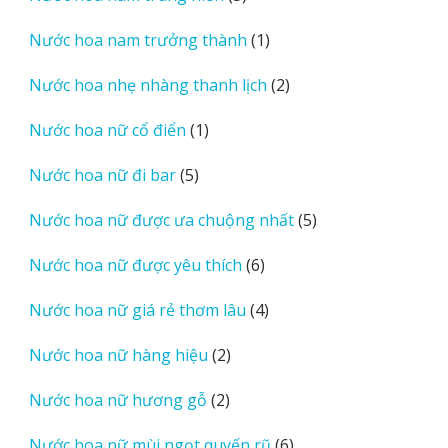
sản
1
Nước hoa nam trưởng thành
1
phẩm
sản
2
Nước hoa nhẹ nhàng thanh lịch
2
phẩm
sản
1
Nước hoa nữ cổ điển
1
phẩm
sản
5
Nước hoa nữ đi bar
5
phẩm
sản
5
Nước hoa nữ được ưa chuộng nhất
5
phẩm
sản
6
Nước hoa nữ được yêu thích
6
phẩm
sản
4
Nước hoa nữ giá rẻ thơm lâu
4
phẩm
sản
2
Nước hoa nữ hàng hiệu
2
phẩm
sản
2
Nước hoa nữ hương gỗ
2
phẩm
sản
6
Nước hoa nữ mùi ngọt quyến rũ
6