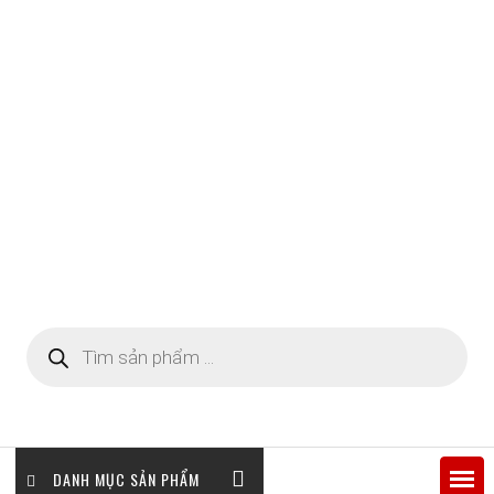
Tìm
kiếm
sản
phẩm
DANH MỤC SẢN PHẨM