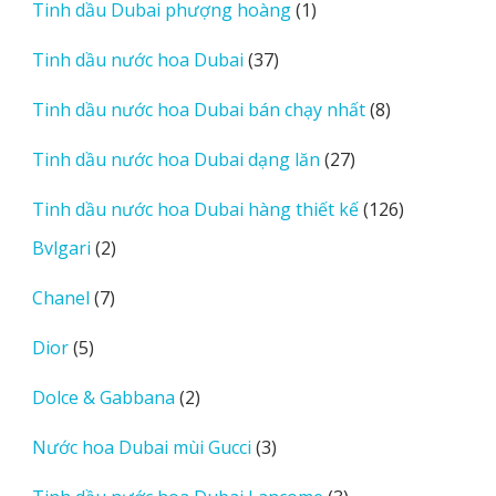
1
Tinh dầu Dubai phượng hoàng
1
phẩm
sản
37
Tinh dầu nước hoa Dubai
37
phẩm
sản
8
Tinh dầu nước hoa Dubai bán chạy nhất
8
phẩm
sản
27
Tinh dầu nước hoa Dubai dạng lăn
27
phẩm
sản
126
Tinh dầu nước hoa Dubai hàng thiết kế
126
phẩm
sản
2
Bvlgari
2
phẩm
sản
7
Chanel
7
phẩm
sản
5
Dior
5
phẩm
sản
2
Dolce & Gabbana
2
phẩm
sản
3
Nước hoa Dubai mùi Gucci
3
phẩm
sản
3