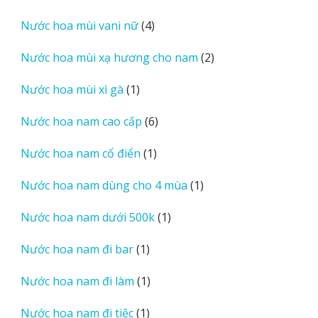
sản
4
Nước hoa mùi vani nữ
4
phẩm
sản
2
Nước hoa mùi xạ hương cho nam
2
phẩm
sản
1
Nước hoa mùi xì gà
1
phẩm
sản
6
Nước hoa nam cao cấp
6
phẩm
sản
1
Nước hoa nam cổ điển
1
phẩm
sản
1
Nước hoa nam dùng cho 4 mùa
1
phẩm
sản
1
Nước hoa nam dưới 500k
1
phẩm
sản
1
Nước hoa nam đi bar
1
phẩm
sản
1
Nước hoa nam đi làm
1
phẩm
sản
1
Nước hoa nam đi tiệc
1
phẩm