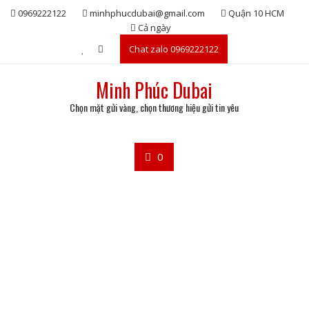
Skip
0969222122
minhphucdubai@gmail.com
Quận 10 HCM
to
Cả ngày
content
Chat zalo 0969222122
Minh Phúc Dubai
Chọn mặt gửi vàng, chọn thương hiệu gửi tin yêu
0