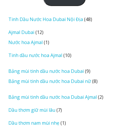
o
a
d
48
Tinh Dầu Nước Hoa Dubai Nội Địa
48
m
sản
12
Ajmal Dubai
12
o
phẩm
sản
r
1
Nước hoa Ajmal
1
phẩm
e
sản
r
10
Tinh dầu nước hoa Ajmal
10
phẩm
e
sản
v
phẩm
9
Bảng mùi tinh dầu nước hoa Dubai
9
i
sản
8
Bảng mùi tinh dầu nước hoa Dubai nữ
8
e
phẩm
sản
w
phẩm
2
Bảng mùi tinh dầu nước hoa Dubai Ajmal
2
s
sản
7
Dầu thơm giữ mùi lâu
7
phẩm
sản
1
Dầu thơm nam mùi nhẹ
1
phẩm