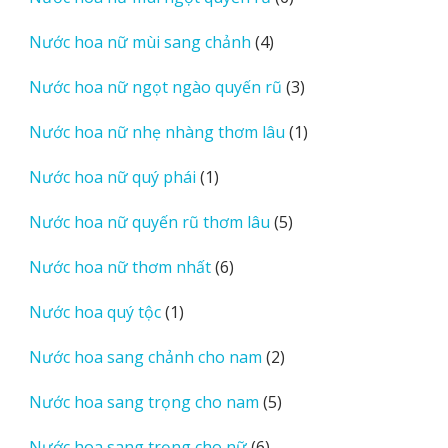
phẩm
sản
4
Nước hoa nữ mùi sang chảnh
4
phẩm
sản
3
Nước hoa nữ ngọt ngào quyến rũ
3
phẩm
sản
1
Nước hoa nữ nhẹ nhàng thơm lâu
1
phẩm
sản
1
Nước hoa nữ quý phái
1
phẩm
sản
5
Nước hoa nữ quyến rũ thơm lâu
5
phẩm
sản
6
Nước hoa nữ thơm nhất
6
phẩm
sản
1
Nước hoa quý tộc
1
phẩm
sản
2
Nước hoa sang chảnh cho nam
2
phẩm
sản
5
Nước hoa sang trọng cho nam
5
phẩm
sản
6
Nước hoa sang trọng cho nữ
6