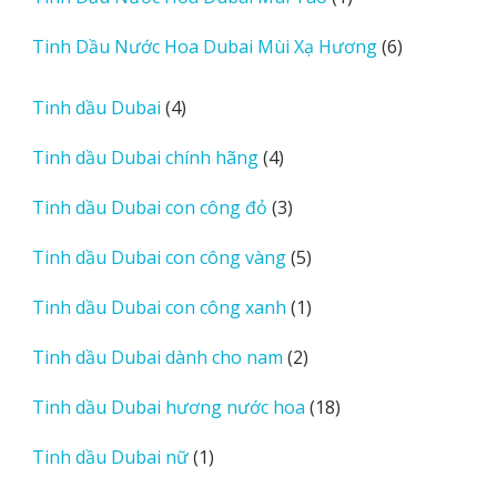
phẩm
sản
6
Tinh Dầu Nước Hoa Dubai Mùi Xạ Hương
6
phẩm
sản
phẩm
4
Tinh dầu Dubai
4
sản
4
Tinh dầu Dubai chính hãng
4
phẩm
sản
3
Tinh dầu Dubai con công đỏ
3
phẩm
sản
5
Tinh dầu Dubai con công vàng
5
phẩm
sản
1
Tinh dầu Dubai con công xanh
1
phẩm
sản
2
Tinh dầu Dubai dành cho nam
2
phẩm
sản
18
Tinh dầu Dubai hương nước hoa
18
phẩm
sản
1
Tinh dầu Dubai nữ
1
phẩm
sản