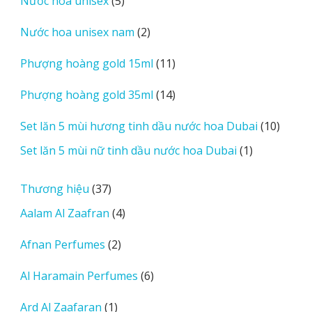
Nước hoa unisex
5
phẩm
sản
2
Nước hoa unisex nam
2
phẩm
sản
11
Phượng hoàng gold 15ml
11
phẩm
sản
14
Phượng hoàng gold 35ml
14
phẩm
sản
10
Set lăn 5 mùi hương tinh dầu nước hoa Dubai
10
phẩm
sản
1
Set lăn 5 mùi nữ tinh dầu nước hoa Dubai
1
phẩm
sản
phẩm
37
Thương hiệu
37
sản
4
Aalam Al Zaafran
4
phẩm
sản
2
Afnan Perfumes
2
phẩm
sản
6
Al Haramain Perfumes
6
phẩm
sản
1
Ard Al Zaafaran
1
phẩm