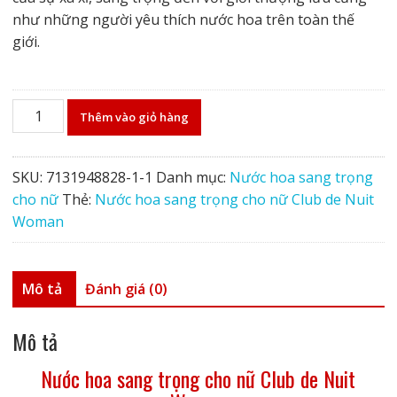
như những người yêu thích nước hoa trên toàn thế
giới.
Nước
Thêm vào giỏ hàng
hoa
sang
trọng
SKU:
7131948828-1-1
Danh mục:
Nước hoa sang trọng
cho
cho nữ
Thẻ:
Nước hoa sang trọng cho nữ Club de Nuit
nữ
Woman
Club
de
Nuit
Mô tả
Đánh giá (0)
Woman
số
Mô tả
lượng
Nước hoa sang trọng cho nữ Club de Nuit