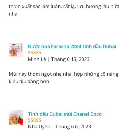
thơm xuất sắc lắm luôn, rất lạ, lưu hương lâu nữa
nha
Nước hoa Farasha 28ml tinh dầu Dubai
Minh Lê
Tháng 6 13, 2023
Rated
5
out
of 5
Mùi này thơm ngọt nhẹ nha, hợp những cô nàng
kiểu dịu dàng hơn
Tinh dầu Dubai mùi Chanel Coco
Nhã Uyên
Tháng 6 6, 2023
Rated
5
out
of 5