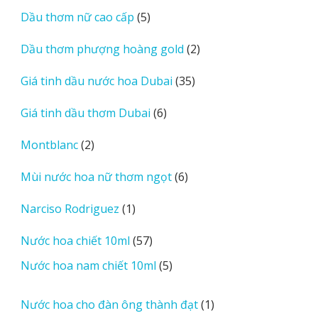
sản
5
Dầu thơm nữ cao cấp
5
phẩm
sản
2
Dầu thơm phượng hoàng gold
2
phẩm
sản
35
Giá tinh dầu nước hoa Dubai
35
phẩm
sản
6
Giá tinh dầu thơm Dubai
6
phẩm
sản
2
Montblanc
2
phẩm
sản
6
Mùi nước hoa nữ thơm ngọt
6
phẩm
sản
1
Narciso Rodriguez
1
phẩm
sản
57
Nước hoa chiết 10ml
57
phẩm
sản
5
Nước hoa nam chiết 10ml
5
phẩm
sản
phẩm
1
Nước hoa cho đàn ông thành đạt
1