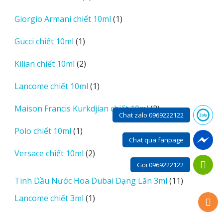
sản
1
Giorgio Armani chiết 10ml
1
phẩm
sản
1
Gucci chiết 10ml
1
phẩm
sản
2
Kilian chiết 10ml
2
phẩm
sản
1
Lancome chiết 10ml
1
phẩm
sản
2
Maison Francis Kurkdjian chiết 10ml
2
phẩm
Chat zalo 0969222122
sản
1
Polo chiết 10ml
1
phẩm
Chat qua fanpage
sản
2
Versace chiết 10ml
2
phẩm
sản
Gọi 0969222122
phẩm
11
Tinh Dầu Nước Hoa Dubai Dạng Lăn 3ml
11
sản
1
Lancome chiết 3ml
1
phẩm
sản
phẩm