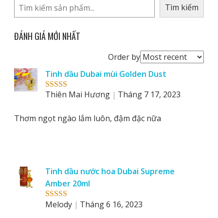
Tìm kiếm
ĐÁNH GIÁ MỚI NHẤT
Order
Order by
reviews
Tinh dầu Dubai mùi Golden Dust
by
Thiên Mai Hương
Tháng 7 17, 2023
Rated
5
out
of 5
Thơm ngọt ngào lắm luôn, đậm đặc nữa
Tinh dầu nước hoa Dubai Supreme
Amber 20ml
Melody
Tháng 6 16, 2023
Rated
5
out
of 5