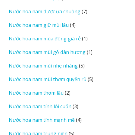
sản
7
Nước hoa nam được ưa chuộng
7
phẩm
sản
4
Nước hoa nam giữ mùi lâu
4
phẩm
sản
1
Nước hoa nam mùa đông giá rẻ
1
phẩm
sản
1
Nước hoa nam mùi gỗ đàn hương
1
phẩm
sản
5
Nước hoa nam mùi nhẹ nhàng
5
phẩm
sản
5
Nước hoa nam mùi thơm quyến rũ
5
phẩm
sản
2
Nước hoa nam thơm lâu
2
phẩm
sản
3
Nước hoa nam tính lôi cuốn
3
phẩm
sản
4
Nước hoa nam tính mạnh mẽ
4
phẩm
sản
5
Nước hoa nam trung niên
5
phẩm