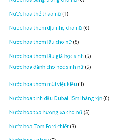
phẩm
sản
1
Nước hoa thể thao nữ
1
phẩm
sản
6
Nước hoa thơm dịu nhẹ cho nữ
6
phẩm
sản
8
Nước hoa thơm lâu cho nữ
8
phẩm
sản
5
Nước hoa thơm lâu giá học sinh
5
phẩm
sản
5
Nước hoa dành cho học sinh nữ
5
phẩm
sản
phẩm
1
Nước hoa thơm mùi việt kiều
1
sản
8
Nước hoa tinh dầu Dubai 15ml hàng xịn
8
phẩm
sản
5
Nước hoa tỏa hương xa cho nữ
5
phẩm
sản
3
Nước hoa Tom Ford chiết
3
phẩm
sản
5