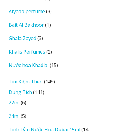
sản
3
Atyaab perfume
3
phẩm
sản
1
Bait Al Bakhoor
1
phẩm
sản
3
Ghala Zayed
3
phẩm
sản
2
Khalis Perfumes
2
phẩm
sản
15
Nước hoa Khadlaj
15
phẩm
sản
phẩm
149
Tìm Kiếm Theo
149
sản
141
Dung Tích
141
phẩm
sản
6
22ml
6
phẩm
sản
5
24ml
5
phẩm
sản
14
Tinh Dầu Nước Hoa Dubai 15ml
14
phẩm