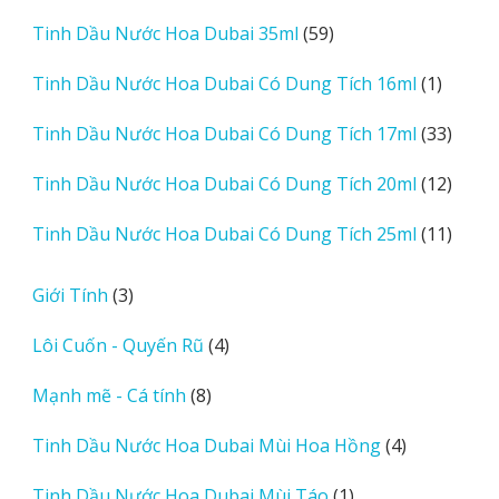
sản
59
Tinh Dầu Nước Hoa Dubai 35ml
59
phẩm
sản
1
Tinh Dầu Nước Hoa Dubai Có Dung Tích 16ml
1
phẩm
sản
33
Tinh Dầu Nước Hoa Dubai Có Dung Tích 17ml
33
phẩm
sản
12
Tinh Dầu Nước Hoa Dubai Có Dung Tích 20ml
12
phẩm
sản
11
Tinh Dầu Nước Hoa Dubai Có Dung Tích 25ml
11
phẩm
sản
phẩm
3
Giới Tính
3
sản
4
Lôi Cuốn - Quyến Rũ
4
phẩm
sản
8
Mạnh mẽ - Cá tính
8
phẩm
sản
4
Tinh Dầu Nước Hoa Dubai Mùi Hoa Hồng
4
phẩm
sản
1
Tinh Dầu Nước Hoa Dubai Mùi Táo
1