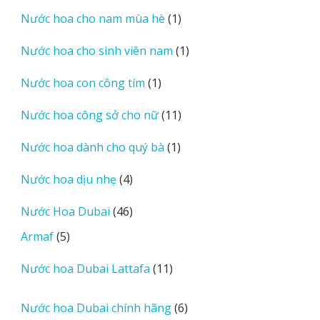
sản
1
Nước hoa cho nam mùa hè
1
phẩm
sản
1
Nước hoa cho sinh viên nam
1
phẩm
sản
1
Nước hoa con công tím
1
phẩm
sản
11
Nước hoa công sở cho nữ
11
phẩm
sản
1
Nước hoa dành cho quý bà
1
phẩm
sản
4
Nước hoa dịu nhẹ
4
phẩm
sản
46
Nước Hoa Dubai
46
phẩm
sản
5
Armaf
5
phẩm
sản
11
Nước hoa Dubai Lattafa
11
phẩm
sản
phẩm
6
Nước hoa Dubai chính hãng
6