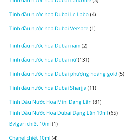
Tinh dầu nước hoa Dubai Lancome
3
phẩm
sản
4
Tinh dầu nước hoa Dubai Le Labo
4
phẩm
sản
1
Tinh dầu nước hoa Dubai Versace
1
phẩm
sản
phẩm
2
Tinh dầu nước hoa Dubai nam
2
sản
131
Tinh dầu nước hoa Dubai nữ
131
phẩm
sản
5
Tinh dầu nước hoa Dubai phượng hoàng gold
5
phẩm
sản
11
Tinh dầu nước hoa Dubai Sharjja
11
phẩm
sản
81
Tinh Dầu Nước Hoa Mini Dạng Lăn
81
phẩm
sản
65
Tinh Dầu Nước Hoa Dubai Dạng Lăn 10ml
65
phẩm
sản
1
Bvlgari chiết 10ml
1
phẩm
sản
4
Chanel chiết 10ml
4
phẩm