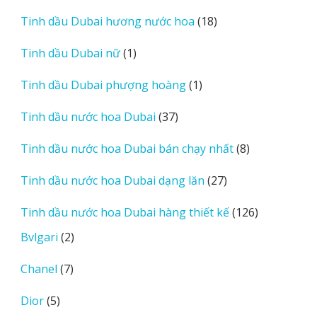
sản
18
Tinh dầu Dubai hương nước hoa
18
phẩm
sản
1
Tinh dầu Dubai nữ
1
phẩm
sản
1
Tinh dầu Dubai phượng hoàng
1
phẩm
sản
37
Tinh dầu nước hoa Dubai
37
phẩm
sản
8
Tinh dầu nước hoa Dubai bán chạy nhất
8
phẩm
sản
27
Tinh dầu nước hoa Dubai dạng lăn
27
phẩm
sản
126
Tinh dầu nước hoa Dubai hàng thiết kế
126
phẩm
sản
2
Bvlgari
2
phẩm
sản
7
Chanel
7
phẩm
sản
5
Dior
5
phẩm