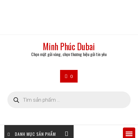
Minh Phúc Dubai
Chọn mặt gửi vàng, chọn thương hiệu gửi tin yêu
0
Tìm
kiếm
sản
phẩm
DANH MỤC SẢN PHẨM