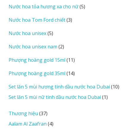
sản
5
Nước hoa tỏa hương xa cho nữ
5
phẩm
sản
3
Nước hoa Tom Ford chiết
3
phẩm
sản
5
Nước hoa unisex
5
phẩm
sản
2
Nước hoa unisex nam
2
phẩm
sản
11
Phượng hoàng gold 15ml
11
phẩm
sản
14
Phượng hoàng gold 35ml
14
phẩm
sản
10
Set lăn 5 mùi hương tinh dầu nước hoa Dubai
10
phẩm
sản
1
Set lăn 5 mùi nữ tinh dầu nước hoa Dubai
1
phẩm
sản
phẩm
37
Thương hiệu
37
sản
4
Aalam Al Zaafran
4
phẩm
sản