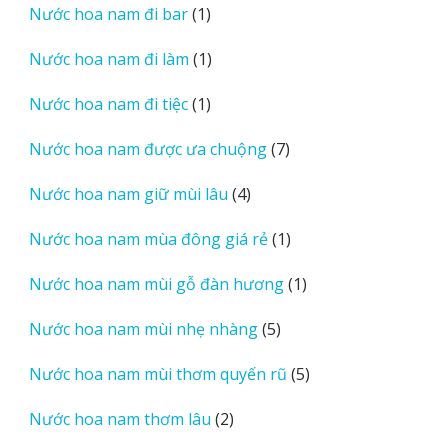
1
Nước hoa nam đi bar
1
phẩm
sản
1
Nước hoa nam đi làm
1
phẩm
sản
1
Nước hoa nam đi tiệc
1
phẩm
sản
7
Nước hoa nam được ưa chuộng
7
phẩm
sản
4
Nước hoa nam giữ mùi lâu
4
phẩm
sản
1
Nước hoa nam mùa đông giá rẻ
1
phẩm
sản
1
Nước hoa nam mùi gỗ đàn hương
1
phẩm
sản
5
Nước hoa nam mùi nhẹ nhàng
5
phẩm
sản
5
Nước hoa nam mùi thơm quyến rũ
5
phẩm
sản
2
Nước hoa nam thơm lâu
2
phẩm
sản