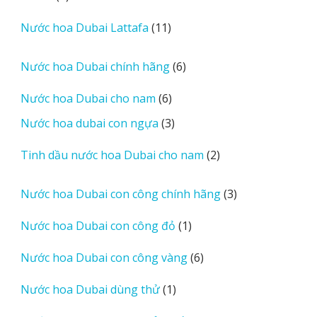
phẩm
sản
11
Nước hoa Dubai Lattafa
11
phẩm
sản
phẩm
6
Nước hoa Dubai chính hãng
6
sản
6
Nước hoa Dubai cho nam
6
phẩm
sản
3
Nước hoa dubai con ngựa
3
phẩm
sản
2
Tinh dầu nước hoa Dubai cho nam
2
phẩm
sản
phẩm
3
Nước hoa Dubai con công chính hãng
3
sản
1
Nước hoa Dubai con công đỏ
1
phẩm
sản
6
Nước hoa Dubai con công vàng
6
phẩm
sản
1
Nước hoa Dubai dùng thử
1
phẩm
sản