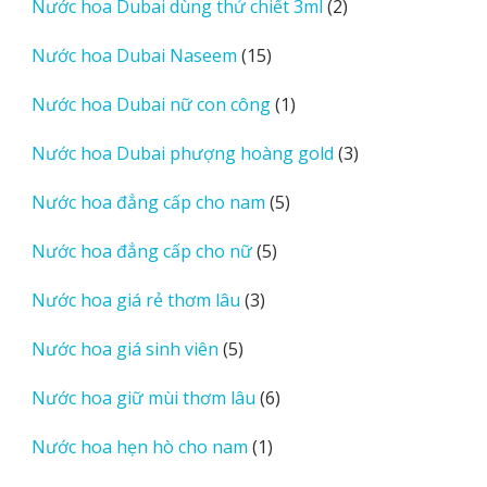
2
Nước hoa Dubai dùng thử chiết 3ml
2
phẩm
sản
15
Nước hoa Dubai Naseem
15
phẩm
sản
1
Nước hoa Dubai nữ con công
1
phẩm
sản
3
Nước hoa Dubai phượng hoàng gold
3
phẩm
sản
5
Nước hoa đẳng cấp cho nam
5
phẩm
sản
5
Nước hoa đẳng cấp cho nữ
5
phẩm
sản
3
Nước hoa giá rẻ thơm lâu
3
phẩm
sản
5
Nước hoa giá sinh viên
5
phẩm
sản
6
Nước hoa giữ mùi thơm lâu
6
phẩm
sản
1
Nước hoa hẹn hò cho nam
1
phẩm
sản