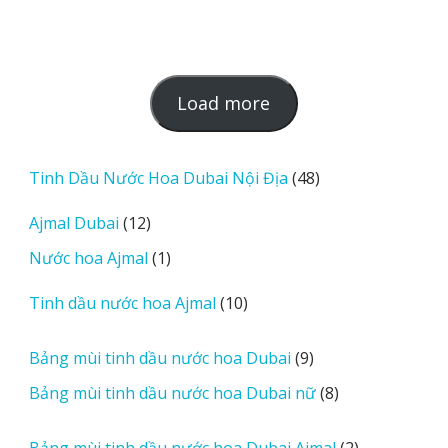
L
Load more
o
a
d
48
Tinh Dầu Nước Hoa Dubai Nội Địa
48
m
sản
12
Ajmal Dubai
12
o
phẩm
sản
r
1
Nước hoa Ajmal
1
phẩm
e
sản
r
10
Tinh dầu nước hoa Ajmal
10
phẩm
e
sản
v
phẩm
9
Bảng mùi tinh dầu nước hoa Dubai
9
i
sản
8
Bảng mùi tinh dầu nước hoa Dubai nữ
8
e
phẩm
sản
w
phẩm
2
Bảng mùi tinh dầu nước hoa Dubai Ajmal
2