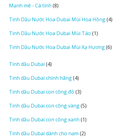
8
Mạnh mẽ - Cá tính
8
phẩm
sản
4
Tinh Dầu Nước Hoa Dubai Mùi Hoa Hồng
4
phẩm
sản
1
Tinh Dầu Nước Hoa Dubai Mùi Táo
1
phẩm
sản
6
Tinh Dầu Nước Hoa Dubai Mùi Xạ Hương
6
phẩm
sản
phẩm
4
Tinh dầu Dubai
4
sản
4
Tinh dầu Dubai chính hãng
4
phẩm
sản
3
Tinh dầu Dubai con công đỏ
3
phẩm
sản
5
Tinh dầu Dubai con công vàng
5
phẩm
sản
1
Tinh dầu Dubai con công xanh
1
phẩm
sản
2
Tinh dầu Dubai dành cho nam
2
phẩm