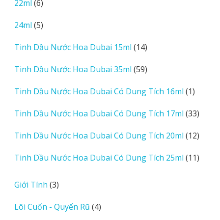
6
22ml
6
phẩm
sản
5
24ml
5
phẩm
sản
14
Tinh Dầu Nước Hoa Dubai 15ml
14
phẩm
sản
59
Tinh Dầu Nước Hoa Dubai 35ml
59
phẩm
sản
1
Tinh Dầu Nước Hoa Dubai Có Dung Tích 16ml
1
phẩm
sản
33
Tinh Dầu Nước Hoa Dubai Có Dung Tích 17ml
33
phẩm
sản
12
Tinh Dầu Nước Hoa Dubai Có Dung Tích 20ml
12
phẩm
sản
11
Tinh Dầu Nước Hoa Dubai Có Dung Tích 25ml
11
phẩm
sản
phẩm
3
Giới Tính
3
sản
4
Lôi Cuốn - Quyến Rũ
4
phẩm
sản