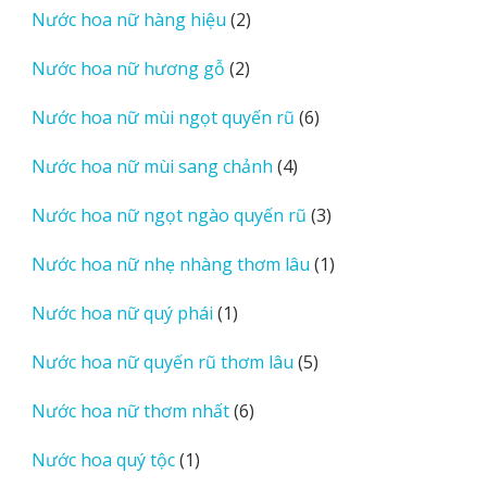
2
Nước hoa nữ hàng hiệu
2
phẩm
sản
2
Nước hoa nữ hương gỗ
2
phẩm
sản
6
Nước hoa nữ mùi ngọt quyến rũ
6
phẩm
sản
4
Nước hoa nữ mùi sang chảnh
4
phẩm
sản
3
Nước hoa nữ ngọt ngào quyến rũ
3
phẩm
sản
1
Nước hoa nữ nhẹ nhàng thơm lâu
1
phẩm
sản
1
Nước hoa nữ quý phái
1
phẩm
sản
5
Nước hoa nữ quyến rũ thơm lâu
5
phẩm
sản
6
Nước hoa nữ thơm nhất
6
phẩm
sản
1
Nước hoa quý tộc
1
phẩm
sản