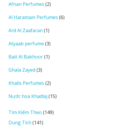
2
Afnan Perfumes
2
phẩm
sản
6
Al Haramain Perfumes
6
phẩm
sản
1
Ard Al Zaafaran
1
phẩm
sản
3
Atyaab perfume
3
phẩm
sản
1
Bait Al Bakhoor
1
phẩm
sản
3
Ghala Zayed
3
phẩm
sản
2
Khalis Perfumes
2
phẩm
sản
15
Nước hoa Khadlaj
15
phẩm
sản
phẩm
149
Tìm Kiếm Theo
149
sản
141
Dung Tích
141
phẩm
sản