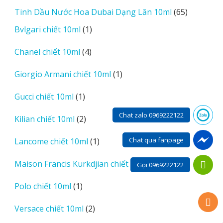
sản
65
Tinh Dầu Nước Hoa Dubai Dạng Lăn 10ml
65
phẩm
sản
1
Bvlgari chiết 10ml
1
phẩm
sản
4
Chanel chiết 10ml
4
phẩm
sản
1
Giorgio Armani chiết 10ml
1
phẩm
sản
1
Gucci chiết 10ml
1
phẩm
sản
Chat zalo 0969222122
2
Kilian chiết 10ml
2
phẩm
sản
1
Chat qua fanpage
Lancome chiết 10ml
1
phẩm
sản
2
Maison Francis Kurkdjian chiết 10ml
2
phẩm
Gọi 0969222122
sản
1
Polo chiết 10ml
1
phẩm
sản
2
Versace chiết 10ml
2
phẩm
sản