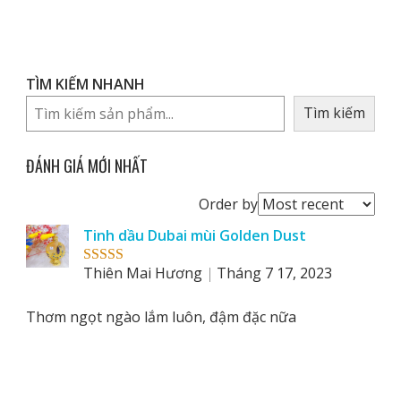
TÌM KIẾM NHANH
Tìm kiếm
ĐÁNH GIÁ MỚI NHẤT
Order
Order by
reviews
Tinh dầu Dubai mùi Golden Dust
by
Thiên Mai Hương
Tháng 7 17, 2023
Rated
5
out
of 5
Thơm ngọt ngào lắm luôn, đậm đặc nữa