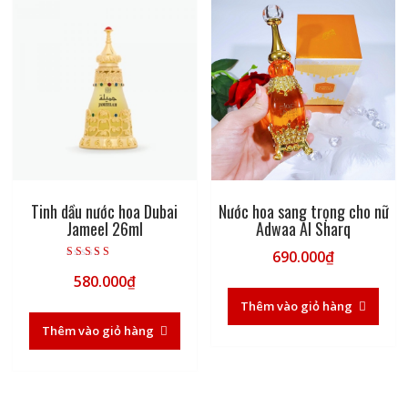
Tinh dầu nước hoa Dubai
Nước hoa sang trọng cho nữ
Jameel 26ml
Adwaa Al Sharq
690.000
₫
Được xếp hạng
580.000
₫
5.00
5 sao
Thêm vào giỏ hàng
Thêm vào giỏ hàng