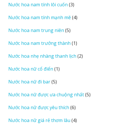
3
Nước hoa nam tính lôi cuốn
3
phẩm
sản
4
Nước hoa nam tính mạnh mẽ
4
phẩm
sản
5
Nước hoa nam trung niên
5
phẩm
sản
1
Nước hoa nam trưởng thành
1
phẩm
sản
2
Nước hoa nhẹ nhàng thanh lịch
2
phẩm
sản
1
Nước hoa nữ cổ điển
1
phẩm
sản
5
Nước hoa nữ đi bar
5
phẩm
sản
5
Nước hoa nữ được ưa chuộng nhất
5
phẩm
sản
6
Nước hoa nữ được yêu thích
6
phẩm
sản
4
Nước hoa nữ giá rẻ thơm lâu
4
phẩm
sản