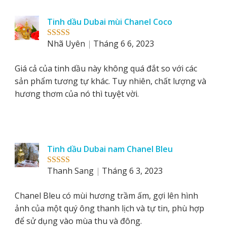
Tinh dầu Dubai mùi Chanel Coco
Nhã Uyên
Tháng 6 6, 2023
Rated
5
out
of 5
Giá cả của tinh dầu này không quá đắt so với các
sản phẩm tương tự khác. Tuy nhiên, chất lượng và
hương thơm của nó thì tuyệt vời.
Tinh dầu Dubai nam Chanel Bleu
Thanh Sang
Tháng 6 3, 2023
Rated
5
out
of 5
Chanel Bleu có mùi hương trầm ấm, gợi lên hình
ảnh của một quý ông thanh lịch và tự tin, phù hợp
để sử dụng vào mùa thu và đông.