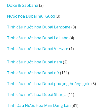
sản
2
Dolce & Gabbana
2
phẩm
sản
3
Nước hoa Dubai mùi Gucci
3
phẩm
sản
3
Tinh dầu nước hoa Dubai Lancome
3
phẩm
sản
4
Tinh dầu nước hoa Dubai Le Labo
4
phẩm
sản
1
Tinh dầu nước hoa Dubai Versace
1
phẩm
sản
phẩm
2
Tinh dầu nước hoa Dubai nam
2
sản
131
Tinh dầu nước hoa Dubai nữ
131
phẩm
sản
5
Tinh dầu nước hoa Dubai phượng hoàng gold
5
phẩm
sản
11
Tinh dầu nước hoa Dubai Sharjja
11
phẩm
sản
81
Tinh Dầu Nước Hoa Mini Dạng Lăn
81
phẩm