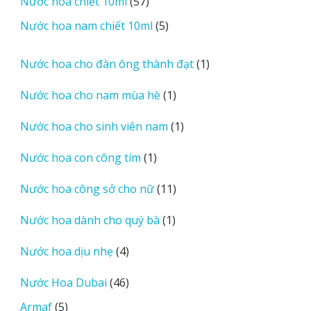
57
Nước hoa chiết 10ml
57
phẩm
sản
5
Nước hoa nam chiết 10ml
5
phẩm
sản
phẩm
1
Nước hoa cho đàn ông thành đạt
1
sản
1
Nước hoa cho nam mùa hè
1
phẩm
sản
1
Nước hoa cho sinh viên nam
1
phẩm
sản
1
Nước hoa con công tím
1
phẩm
sản
11
Nước hoa công sở cho nữ
11
phẩm
sản
1
Nước hoa dành cho quý bà
1
phẩm
sản
4
Nước hoa dịu nhẹ
4
phẩm
sản
46
Nước Hoa Dubai
46
phẩm
sản
5
Armaf
5