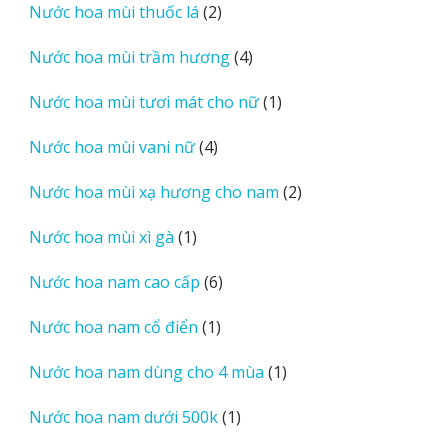
2
Nước hoa mùi thuốc lá
2
phẩm
sản
4
Nước hoa mùi trầm hương
4
phẩm
sản
1
Nước hoa mùi tươi mát cho nữ
1
phẩm
sản
4
Nước hoa mùi vani nữ
4
phẩm
sản
2
Nước hoa mùi xạ hương cho nam
2
phẩm
sản
1
Nước hoa mùi xì gà
1
phẩm
sản
6
Nước hoa nam cao cấp
6
phẩm
sản
1
Nước hoa nam cổ điển
1
phẩm
sản
1
Nước hoa nam dùng cho 4 mùa
1
phẩm
sản
1
Nước hoa nam dưới 500k
1
phẩm
sản