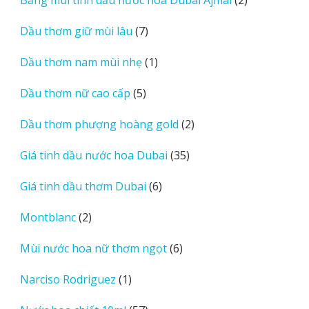
s
sản
7
Dầu thơm giữ mùi lâu
7
phẩm
sản
1
Dầu thơm nam mùi nhẹ
1
phẩm
sản
5
Dầu thơm nữ cao cấp
5
phẩm
sản
2
Dầu thơm phượng hoàng gold
2
phẩm
sản
35
Giá tinh dầu nước hoa Dubai
35
phẩm
sản
6
Giá tinh dầu thơm Dubai
6
phẩm
sản
2
Montblanc
2
phẩm
sản
6
Mùi nước hoa nữ thơm ngọt
6
phẩm
sản
1
Narciso Rodriguez
1
phẩm
sản