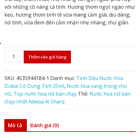
với những cô nàng cá tính. Hương thơm ngọt ngào như
kẹo, hương thơm tinh tế vừa mang cảm giác dịu dàng,
nữ tính, vừa đem đến cảm nhận nhẹ nhàng, thư giãn.
Nước
Thêm vào giỏ hàng
hoa
nữ
bán
SKU:
4535944184-1
Danh mục:
Tinh Dầu Nước Hoa
chạy
Dubai Có Dung Tích 25ml
,
Nước hoa sang trọng cho
nhất
nữ
,
Top nước hoa nữ bán chạy
Thẻ:
Nước hoa nữ bán
Adwaa
chạy nhất Adwaa Al Sharq
Al
Sharq
số
Mô tả
Đánh giá (0)
lượng