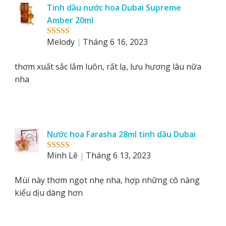
Tinh dầu nước hoa Dubai Supreme
Amber 20ml
Melody
Tháng 6 16, 2023
Rated
5
out
of 5
thơm xuất sắc lắm luôn, rất lạ, lưu hương lâu nữa
nha
Nước hoa Farasha 28ml tinh dầu Dubai
Minh Lê
Tháng 6 13, 2023
Rated
5
out
of 5
Mùi này thơm ngọt nhẹ nha, hợp những cô nàng
kiểu dịu dàng hơn