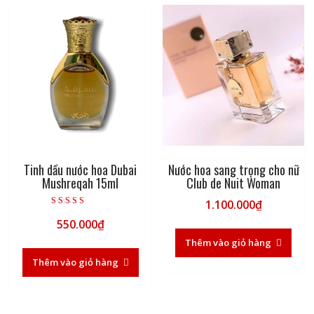
Tinh dầu nước hoa Dubai
Nước hoa sang trọng cho nữ
Mushreqah 15ml
Club de Nuit Woman
1.100.000
₫
Được xếp hạng
550.000
₫
5.00
5 sao
Thêm vào giỏ hàng
Thêm vào giỏ hàng