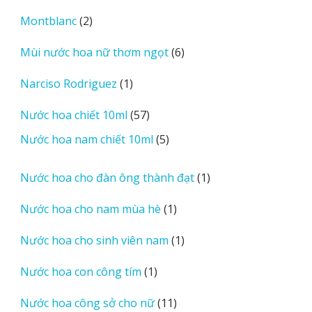
sản
2
Montblanc
2
phẩm
sản
6
Mùi nước hoa nữ thơm ngọt
6
phẩm
sản
1
Narciso Rodriguez
1
phẩm
sản
57
Nước hoa chiết 10ml
57
phẩm
sản
5
Nước hoa nam chiết 10ml
5
phẩm
sản
phẩm
1
Nước hoa cho đàn ông thành đạt
1
sản
1
Nước hoa cho nam mùa hè
1
phẩm
sản
1
Nước hoa cho sinh viên nam
1
phẩm
sản
1
Nước hoa con công tím
1
phẩm
sản
11
Nước hoa công sở cho nữ
11
phẩm