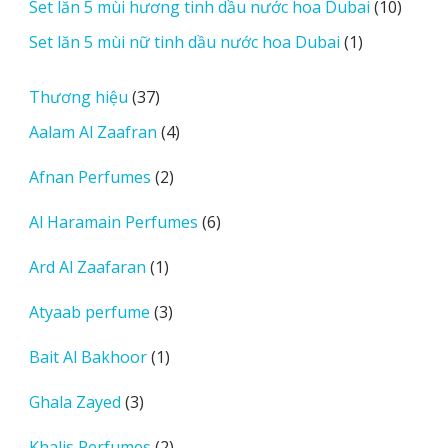
10
Set lăn 5 mùi hương tinh dầu nước hoa Dubai
10
phẩm
sản
1
Set lăn 5 mùi nữ tinh dầu nước hoa Dubai
1
phẩm
sản
phẩm
37
Thương hiệu
37
sản
4
Aalam Al Zaafran
4
phẩm
sản
2
Afnan Perfumes
2
phẩm
sản
6
Al Haramain Perfumes
6
phẩm
sản
1
Ard Al Zaafaran
1
phẩm
sản
3
Atyaab perfume
3
phẩm
sản
1
Bait Al Bakhoor
1
phẩm
sản
3
Ghala Zayed
3
phẩm
sản
2
Khalis Perfumes
2