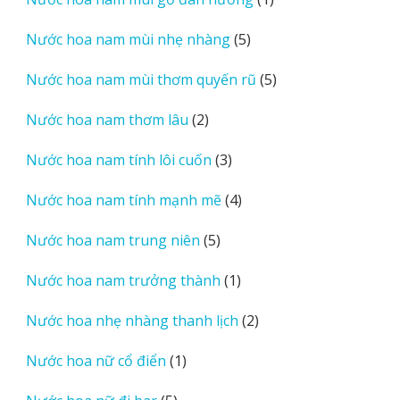
phẩm
sản
5
Nước hoa nam mùi nhẹ nhàng
5
phẩm
sản
5
Nước hoa nam mùi thơm quyến rũ
5
phẩm
sản
2
Nước hoa nam thơm lâu
2
phẩm
sản
3
Nước hoa nam tính lôi cuốn
3
phẩm
sản
4
Nước hoa nam tính mạnh mẽ
4
phẩm
sản
5
Nước hoa nam trung niên
5
phẩm
sản
1
Nước hoa nam trưởng thành
1
phẩm
sản
2
Nước hoa nhẹ nhàng thanh lịch
2
phẩm
sản
1
Nước hoa nữ cổ điển
1
phẩm
sản
5