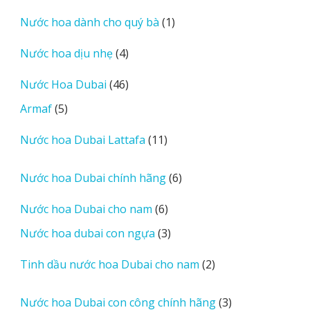
sản
1
Nước hoa dành cho quý bà
1
phẩm
sản
4
Nước hoa dịu nhẹ
4
phẩm
sản
46
Nước Hoa Dubai
46
phẩm
sản
5
Armaf
5
phẩm
sản
11
Nước hoa Dubai Lattafa
11
phẩm
sản
phẩm
6
Nước hoa Dubai chính hãng
6
sản
6
Nước hoa Dubai cho nam
6
phẩm
sản
3
Nước hoa dubai con ngựa
3
phẩm
sản
2
Tinh dầu nước hoa Dubai cho nam
2
phẩm
sản
phẩm
3
Nước hoa Dubai con công chính hãng
3