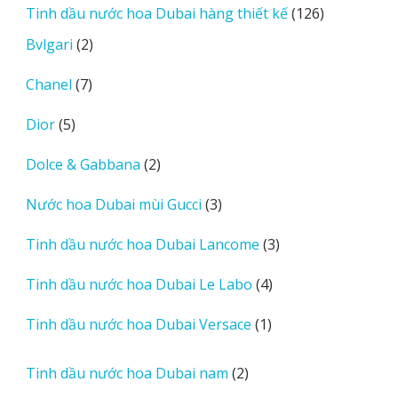
126
Tinh dầu nước hoa Dubai hàng thiết kế
126
phẩm
sản
2
Bvlgari
2
phẩm
sản
7
Chanel
7
phẩm
sản
5
Dior
5
phẩm
sản
2
Dolce & Gabbana
2
phẩm
sản
3
Nước hoa Dubai mùi Gucci
3
phẩm
sản
3
Tinh dầu nước hoa Dubai Lancome
3
phẩm
sản
4
Tinh dầu nước hoa Dubai Le Labo
4
phẩm
sản
1
Tinh dầu nước hoa Dubai Versace
1
phẩm
sản
phẩm
2
Tinh dầu nước hoa Dubai nam
2
sản