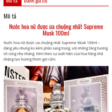
Musk
Mô tả
Đánh giá (0)
100ml
số
Mô tả
lượng
Nước hoa nữ được ưa chuộng nhất Supreme
Musk 100ml
Nước hoa nữ được ưa chuộng nhất Supreme Musk 100ml –
đáng yêu nhưng ko kém phần sang trọng, với những tầng hương
vô cùng nhẹ nhàng. Kèm theo sự xuất hiện của hoa hồng nhã
nhặng tạo hương thơm gợi cảm.