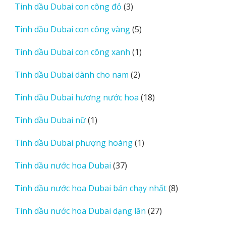
3
Tinh dầu Dubai con công đỏ
3
phẩm
sản
5
Tinh dầu Dubai con công vàng
5
phẩm
sản
1
Tinh dầu Dubai con công xanh
1
phẩm
sản
2
Tinh dầu Dubai dành cho nam
2
phẩm
sản
18
Tinh dầu Dubai hương nước hoa
18
phẩm
sản
1
Tinh dầu Dubai nữ
1
phẩm
sản
1
Tinh dầu Dubai phượng hoàng
1
phẩm
sản
37
Tinh dầu nước hoa Dubai
37
phẩm
sản
8
Tinh dầu nước hoa Dubai bán chạy nhất
8
phẩm
sản
27
Tinh dầu nước hoa Dubai dạng lăn
27
phẩm
sản