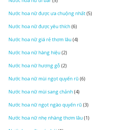
Nước hoa nữ đi bar
5
phẩm
sản
5
Nước hoa nữ được ưa chuộng nhất
5
phẩm
sản
6
Nước hoa nữ được yêu thích
6
phẩm
sản
4
Nước hoa nữ giá rẻ thơm lâu
4
phẩm
sản
2
Nước hoa nữ hàng hiệu
2
phẩm
sản
2
Nước hoa nữ hương gỗ
2
phẩm
sản
6
Nước hoa nữ mùi ngọt quyến rũ
6
phẩm
sản
4
Nước hoa nữ mùi sang chảnh
4
phẩm
sản
3
Nước hoa nữ ngọt ngào quyến rũ
3
phẩm
sản
1
Nước hoa nữ nhẹ nhàng thơm lâu
1
phẩm
sản