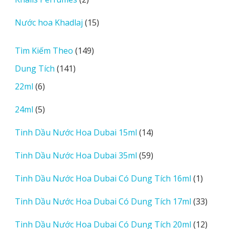
phẩm
sản
15
Nước hoa Khadlaj
15
phẩm
sản
phẩm
149
Tìm Kiếm Theo
149
sản
141
Dung Tích
141
phẩm
sản
6
22ml
6
phẩm
sản
5
24ml
5
phẩm
sản
14
Tinh Dầu Nước Hoa Dubai 15ml
14
phẩm
sản
59
Tinh Dầu Nước Hoa Dubai 35ml
59
phẩm
sản
1
Tinh Dầu Nước Hoa Dubai Có Dung Tích 16ml
1
phẩm
sản
33
Tinh Dầu Nước Hoa Dubai Có Dung Tích 17ml
33
phẩm
sản
12
Tinh Dầu Nước Hoa Dubai Có Dung Tích 20ml
12
phẩm