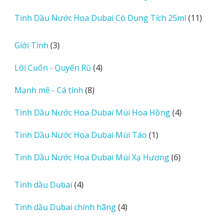
sản
11
Tinh Dầu Nước Hoa Dubai Có Dung Tích 25ml
11
phẩm
sản
phẩm
3
Giới Tính
3
sản
4
Lôi Cuốn - Quyến Rũ
4
phẩm
sản
8
Mạnh mẽ - Cá tính
8
phẩm
sản
4
Tinh Dầu Nước Hoa Dubai Mùi Hoa Hồng
4
phẩm
sản
1
Tinh Dầu Nước Hoa Dubai Mùi Táo
1
phẩm
sản
6
Tinh Dầu Nước Hoa Dubai Mùi Xạ Hương
6
phẩm
sản
phẩm
4
Tinh dầu Dubai
4
sản
4
Tinh dầu Dubai chính hãng
4
phẩm
sản