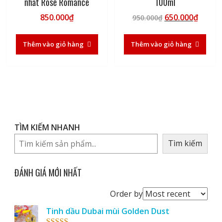
nhất Rose Romance
100ml
Giá
Giá
850.000
₫
650.000
₫
950.000
₫
gốc
hiện
là:
tại
Thêm vào giỏ hàng
Thêm vào giỏ hàng
950.000₫.
là:
650.00
TÌM KIẾM NHANH
Tìm kiếm
ĐÁNH GIÁ MỚI NHẤT
Order
Order by
reviews
Tinh dầu Dubai mùi Golden Dust
by