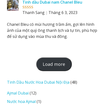
Tinh dầu Dubai nam Chanel Bleu
Thanh Sang
Tháng 6 3, 2023
Rated
5
out
of 5
Chanel Bleu có mùi hương trầm ấm, gợi lên hình
ảnh của một quý ông thanh lịch và tự tin, phù hợp
để sử dụng vào mùa thu và đông.
L
Load more
o
a
d
48
Tinh Dầu Nước Hoa Dubai Nội Địa
48
m
sản
12
Ajmal Dubai
12
o
phẩm
sản
r
1
Nước hoa Ajmal
1
phẩm
e
sản