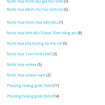
5
Nước hoa thơm lâu giá học sinh
5
phẩm
sản
5
Nước hoa dành cho học sinh nữ
5
phẩm
sản
phẩm
1
Nước hoa thơm mùi việt kiều
1
sản
8
Nước hoa tinh dầu Dubai 15ml hàng xịn
8
phẩm
sản
5
Nước hoa tỏa hương xa cho nữ
5
phẩm
sản
3
Nước hoa Tom Ford chiết
3
phẩm
sản
5
Nước hoa unisex
5
phẩm
sản
2
Nước hoa unisex nam
2
phẩm
sản
11
Phượng hoàng gold 15ml
11
phẩm
sản
14
Phượng hoàng gold 35ml
14
phẩm
sản