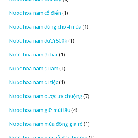
phẩm
sản
1
Nước hoa nam cổ điển
1
phẩm
sản
1
Nước hoa nam dùng cho 4 mùa
1
phẩm
sản
1
Nước hoa nam dưới 500k
1
phẩm
sản
1
Nước hoa nam đi bar
1
phẩm
sản
1
Nước hoa nam đi làm
1
phẩm
sản
1
Nước hoa nam đi tiệc
1
phẩm
sản
7
Nước hoa nam được ưa chuộng
7
phẩm
sản
4
Nước hoa nam giữ mùi lâu
4
phẩm
sản
1
Nước hoa nam mùa đông giá rẻ
1
phẩm
sản
1
Nước hoa nam mùi gỗ đàn hương
1