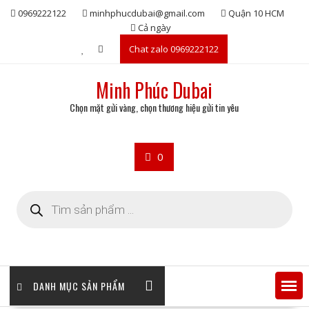
Skip
0969222122
minhphucdubai@gmail.com
Quận 10 HCM
to
Cả ngày
content
Chat zalo 0969222122
Minh Phúc Dubai
Chọn mặt gửi vàng, chọn thương hiệu gửi tin yêu
0
Tìm
kiếm
sản
phẩm
DANH MỤC SẢN PHẨM