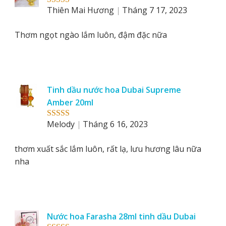
Thiên Mai Hương
Tháng 7 17, 2023
Rated
5
out
of 5
Thơm ngọt ngào lắm luôn, đậm đặc nữa
Tinh dầu nước hoa Dubai Supreme
Amber 20ml
Melody
Tháng 6 16, 2023
Rated
5
out
of 5
thơm xuất sắc lắm luôn, rất lạ, lưu hương lâu nữa
nha
Nước hoa Farasha 28ml tinh dầu Dubai