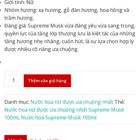
Giới tính: Nữ
950.000₫.
là:
Nhóm hương: xạ hương, gỗ đàn hương, hoa hồng và
650.000₫.
trầm hương.
Đáng giá: Supreme Musk vừa đáng yêu vừa sang trọng,
quyền lực của tầng lớp thượng lưu là kiệt tác của những
tầng hương nhẹ nhàng, cuốn hút, là sự lựa chọn hợp lý
được nhiều cô nàng ưa chuộng.
Nước
Thêm vào giỏ hàng
hoa
nữ
được
Danh mục:
Nước hoa nữ được ưa chuộng nhất
Thẻ:
ưa
Nước hoa nữ được ưa chuộng nhất Supreme Musk
chuộng
100ml
,
Nước hoa Supreme Musk 100ml
nhất
Supreme