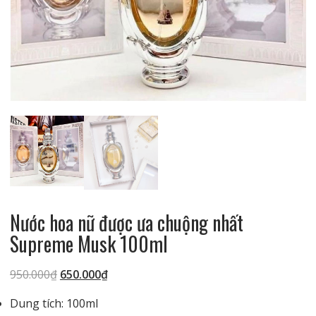
Nước hoa nữ được ưa chuộng nhất
Supreme Musk 100ml
Giá
Giá
950.000
₫
650.000
₫
gốc
hiện
Dung tích: 100ml
là:
tại