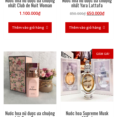
Nước hoa nữ được ưa chuộng
Nước hoa nữ được ưa chuộng
nhất Club de Nuit Woman
nhất Yara Lattafa
Giá
Giá
1.100.000
₫
650.000
₫
850.000
₫
gốc
hiện
là:
tại
Thêm vào giỏ hàng
Thêm vào giỏ hàng
850.000₫.
là:
650.00
GIẢM GIÁ!
Nước hoa nữ được ưa chuộng
Nước hoa Supreme Musk