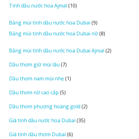
r
10
Tinh dầu nước hoa Ajmal
10
phẩm
e
sản
v
phẩm
9
Bảng mùi tinh dầu nước hoa Dubai
9
i
sản
8
Bảng mùi tinh dầu nước hoa Dubai nữ
8
e
phẩm
sản
w
phẩm
2
Bảng mùi tinh dầu nước hoa Dubai Ajmal
2
s
sản
7
Dầu thơm giữ mùi lâu
7
phẩm
sản
1
Dầu thơm nam mùi nhẹ
1
phẩm
sản
5
Dầu thơm nữ cao cấp
5
phẩm
sản
2
Dầu thơm phượng hoàng gold
2
phẩm
sản
35
Giá tinh dầu nước hoa Dubai
35
phẩm
sản
6
Giá tinh dầu thơm Dubai
6
phẩm