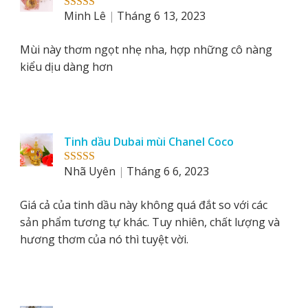
Minh Lê
Tháng 6 13, 2023
Rated
5
out
of 5
Mùi này thơm ngọt nhẹ nha, hợp những cô nàng
kiểu dịu dàng hơn
Tinh dầu Dubai mùi Chanel Coco
Nhã Uyên
Tháng 6 6, 2023
Rated
5
out
of 5
Giá cả của tinh dầu này không quá đắt so với các
sản phẩm tương tự khác. Tuy nhiên, chất lượng và
hương thơm của nó thì tuyệt vời.