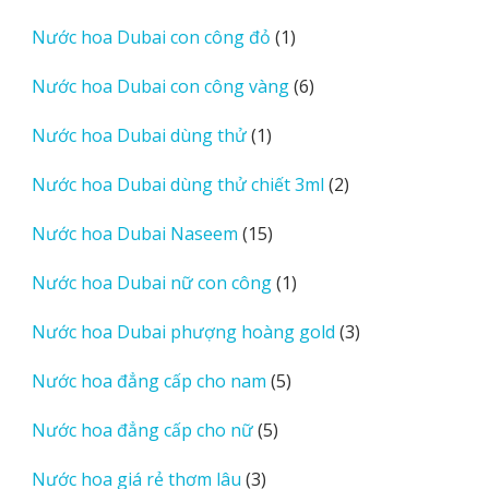
sản
1
Nước hoa Dubai con công đỏ
1
phẩm
sản
6
Nước hoa Dubai con công vàng
6
phẩm
sản
1
Nước hoa Dubai dùng thử
1
phẩm
sản
2
Nước hoa Dubai dùng thử chiết 3ml
2
phẩm
sản
15
Nước hoa Dubai Naseem
15
phẩm
sản
1
Nước hoa Dubai nữ con công
1
phẩm
sản
3
Nước hoa Dubai phượng hoàng gold
3
phẩm
sản
5
Nước hoa đẳng cấp cho nam
5
phẩm
sản
5
Nước hoa đẳng cấp cho nữ
5
phẩm
sản
3
Nước hoa giá rẻ thơm lâu
3
phẩm