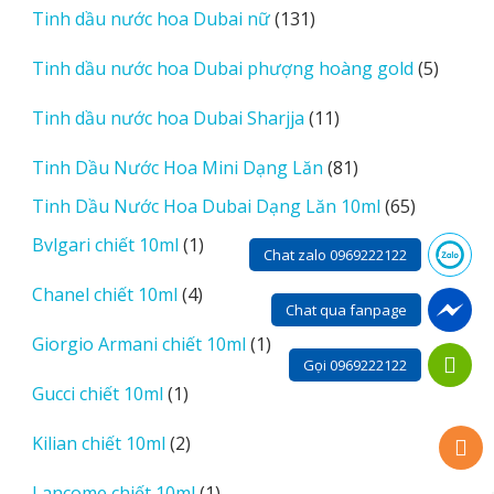
131
Tinh dầu nước hoa Dubai nữ
131
phẩm
sản
5
Tinh dầu nước hoa Dubai phượng hoàng gold
5
phẩm
sản
11
Tinh dầu nước hoa Dubai Sharjja
11
phẩm
sản
81
Tinh Dầu Nước Hoa Mini Dạng Lăn
81
phẩm
sản
65
Tinh Dầu Nước Hoa Dubai Dạng Lăn 10ml
65
phẩm
sản
1
Bvlgari chiết 10ml
1
Chat zalo 0969222122
phẩm
sản
4
Chanel chiết 10ml
4
phẩm
Chat qua fanpage
sản
1
Giorgio Armani chiết 10ml
1
phẩm
Gọi 0969222122
sản
1
Gucci chiết 10ml
1
phẩm
sản
2
Kilian chiết 10ml
2
phẩm
sản
1
Lancome chiết 10ml
1