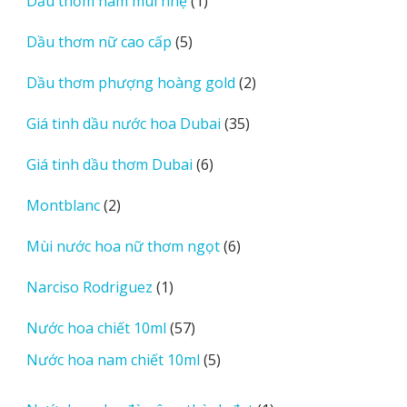
1
Dầu thơm nam mùi nhẹ
1
phẩm
sản
5
Dầu thơm nữ cao cấp
5
phẩm
sản
2
Dầu thơm phượng hoàng gold
2
phẩm
sản
35
Giá tinh dầu nước hoa Dubai
35
phẩm
sản
6
Giá tinh dầu thơm Dubai
6
phẩm
sản
2
Montblanc
2
phẩm
sản
6
Mùi nước hoa nữ thơm ngọt
6
phẩm
sản
1
Narciso Rodriguez
1
phẩm
sản
57
Nước hoa chiết 10ml
57
phẩm
sản
5
Nước hoa nam chiết 10ml
5
phẩm
sản
phẩm