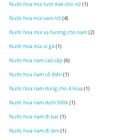
1
Nước hoa mùi tươi mát cho nữ
1
phẩm
sản
4
Nước hoa mùi vani nữ
4
phẩm
sản
2
Nước hoa mùi xạ hương cho nam
2
phẩm
sản
1
Nước hoa mùi xì gà
1
phẩm
sản
6
Nước hoa nam cao cấp
6
phẩm
sản
1
Nước hoa nam cổ điển
1
phẩm
sản
1
Nước hoa nam dùng cho 4 mùa
1
phẩm
sản
1
Nước hoa nam dưới 500k
1
phẩm
sản
1
Nước hoa nam đi bar
1
phẩm
sản
1
Nước hoa nam đi làm
1
phẩm
sản