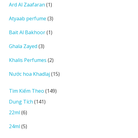
1
Ard Al Zaafaran
1
phẩm
sản
3
Atyaab perfume
3
phẩm
sản
1
Bait Al Bakhoor
1
phẩm
sản
3
Ghala Zayed
3
phẩm
sản
2
Khalis Perfumes
2
phẩm
sản
15
Nước hoa Khadlaj
15
phẩm
sản
phẩm
149
Tìm Kiếm Theo
149
sản
141
Dung Tích
141
phẩm
sản
6
22ml
6
phẩm
sản
5
24ml
5
phẩm
sản