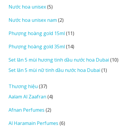
sản
5
Nước hoa unisex
5
phẩm
sản
2
Nước hoa unisex nam
2
phẩm
sản
11
Phượng hoàng gold 15ml
11
phẩm
sản
14
Phượng hoàng gold 35ml
14
phẩm
sản
10
Set lăn 5 mùi hương tinh dầu nước hoa Dubai
10
phẩm
sản
1
Set lăn 5 mùi nữ tinh dầu nước hoa Dubai
1
phẩm
sản
phẩm
37
Thương hiệu
37
sản
4
Aalam Al Zaafran
4
phẩm
sản
2
Afnan Perfumes
2
phẩm
sản
6
Al Haramain Perfumes
6
phẩm
sản