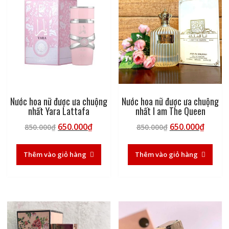
Nước hoa nữ được ưa chuộng
Nước hoa nữ được ưa chuộng
nhất Yara Lattafa
nhất I am The Queen
Giá
Giá
Giá
Giá
650.000
₫
650.000
₫
850.000
₫
850.000
₫
gốc
hiện
gốc
hiện
là:
tại
là:
tại
Thêm vào giỏ hàng
Thêm vào giỏ hàng
850.000₫.
là:
850.000₫.
là:
650.000₫.
650.00