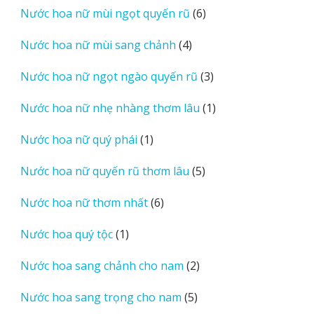
6
Nước hoa nữ mùi ngọt quyến rũ
6
phẩm
sản
4
Nước hoa nữ mùi sang chảnh
4
phẩm
sản
3
Nước hoa nữ ngọt ngào quyến rũ
3
phẩm
sản
1
Nước hoa nữ nhẹ nhàng thơm lâu
1
phẩm
sản
1
Nước hoa nữ quý phái
1
phẩm
sản
5
Nước hoa nữ quyến rũ thơm lâu
5
phẩm
sản
6
Nước hoa nữ thơm nhất
6
phẩm
sản
1
Nước hoa quý tộc
1
phẩm
sản
2
Nước hoa sang chảnh cho nam
2
phẩm
sản
5
Nước hoa sang trọng cho nam
5
phẩm