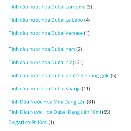
sản
3
Tinh dầu nước hoa Dubai Lancome
3
phẩm
sản
4
Tinh dầu nước hoa Dubai Le Labo
4
phẩm
sản
1
Tinh dầu nước hoa Dubai Versace
1
phẩm
sản
phẩm
2
Tinh dầu nước hoa Dubai nam
2
sản
131
Tinh dầu nước hoa Dubai nữ
131
phẩm
sản
5
Tinh dầu nước hoa Dubai phượng hoàng gold
5
phẩm
sản
11
Tinh dầu nước hoa Dubai Sharjja
11
phẩm
sản
81
Tinh Dầu Nước Hoa Mini Dạng Lăn
81
phẩm
sản
65
Tinh Dầu Nước Hoa Dubai Dạng Lăn 10ml
65
phẩm
sản
1
Bvlgari chiết 10ml
1
phẩm
sản