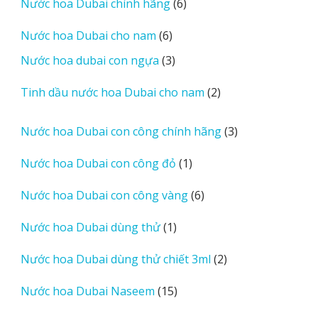
6
Nước hoa Dubai chính hãng
6
sản
6
Nước hoa Dubai cho nam
6
phẩm
sản
3
Nước hoa dubai con ngựa
3
phẩm
sản
2
Tinh dầu nước hoa Dubai cho nam
2
phẩm
sản
phẩm
3
Nước hoa Dubai con công chính hãng
3
sản
1
Nước hoa Dubai con công đỏ
1
phẩm
sản
6
Nước hoa Dubai con công vàng
6
phẩm
sản
1
Nước hoa Dubai dùng thử
1
phẩm
sản
2
Nước hoa Dubai dùng thử chiết 3ml
2
phẩm
sản
15
Nước hoa Dubai Naseem
15
phẩm
sản