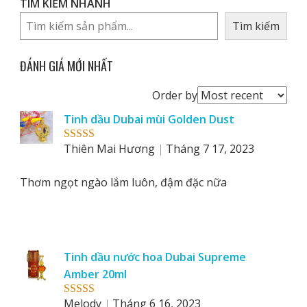
TÌM KIẾM NHANH
Tìm kiếm
ĐÁNH GIÁ MỚI NHẤT
Order
Order by
reviews
Tinh dầu Dubai mùi Golden Dust
by
Thiên Mai Hương
Tháng 7 17, 2023
Rated
5
out
of 5
Thơm ngọt ngào lắm luôn, đậm đặc nữa
Tinh dầu nước hoa Dubai Supreme
Amber 20ml
Melody
Tháng 6 16, 2023
Rated
5
out