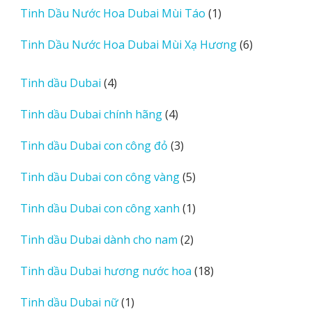
1
Tinh Dầu Nước Hoa Dubai Mùi Táo
1
phẩm
sản
6
Tinh Dầu Nước Hoa Dubai Mùi Xạ Hương
6
phẩm
sản
phẩm
4
Tinh dầu Dubai
4
sản
4
Tinh dầu Dubai chính hãng
4
phẩm
sản
3
Tinh dầu Dubai con công đỏ
3
phẩm
sản
5
Tinh dầu Dubai con công vàng
5
phẩm
sản
1
Tinh dầu Dubai con công xanh
1
phẩm
sản
2
Tinh dầu Dubai dành cho nam
2
phẩm
sản
18
Tinh dầu Dubai hương nước hoa
18
phẩm
sản
1
Tinh dầu Dubai nữ
1
phẩm