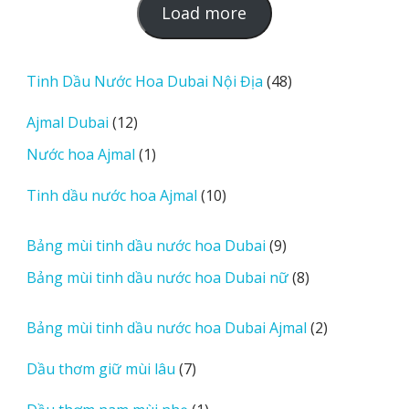
L
Load more
o
a
d
48
Tinh Dầu Nước Hoa Dubai Nội Địa
48
m
sản
12
Ajmal Dubai
12
o
phẩm
sản
r
1
Nước hoa Ajmal
1
phẩm
e
sản
r
10
Tinh dầu nước hoa Ajmal
10
phẩm
e
sản
v
phẩm
9
Bảng mùi tinh dầu nước hoa Dubai
9
i
sản
8
Bảng mùi tinh dầu nước hoa Dubai nữ
8
e
phẩm
sản
w
phẩm
2
Bảng mùi tinh dầu nước hoa Dubai Ajmal
2
s
sản
7
Dầu thơm giữ mùi lâu
7
phẩm
sản