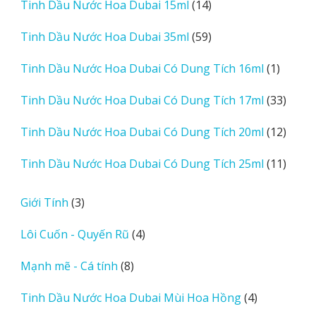
14
Tinh Dầu Nước Hoa Dubai 15ml
14
phẩm
sản
59
Tinh Dầu Nước Hoa Dubai 35ml
59
phẩm
sản
1
Tinh Dầu Nước Hoa Dubai Có Dung Tích 16ml
1
phẩm
sản
33
Tinh Dầu Nước Hoa Dubai Có Dung Tích 17ml
33
phẩm
sản
12
Tinh Dầu Nước Hoa Dubai Có Dung Tích 20ml
12
phẩm
sản
11
Tinh Dầu Nước Hoa Dubai Có Dung Tích 25ml
11
phẩm
sản
phẩm
3
Giới Tính
3
sản
4
Lôi Cuốn - Quyến Rũ
4
phẩm
sản
8
Mạnh mẽ - Cá tính
8
phẩm
sản
4
Tinh Dầu Nước Hoa Dubai Mùi Hoa Hồng
4
phẩm
sản