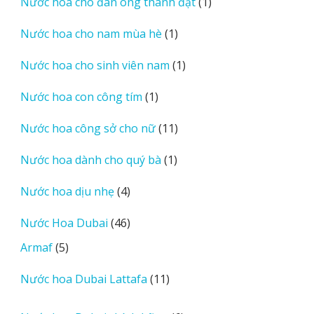
1
Nước hoa cho đàn ông thành đạt
1
sản
1
Nước hoa cho nam mùa hè
1
phẩm
sản
1
Nước hoa cho sinh viên nam
1
phẩm
sản
1
Nước hoa con công tím
1
phẩm
sản
11
Nước hoa công sở cho nữ
11
phẩm
sản
1
Nước hoa dành cho quý bà
1
phẩm
sản
4
Nước hoa dịu nhẹ
4
phẩm
sản
46
Nước Hoa Dubai
46
phẩm
sản
5
Armaf
5
phẩm
sản
11
Nước hoa Dubai Lattafa
11
phẩm
sản
phẩm