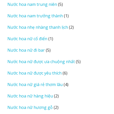
5
Nước hoa nam trung niên
5
phẩm
sản
1
Nước hoa nam trưởng thành
1
phẩm
sản
2
Nước hoa nhẹ nhàng thanh lịch
2
phẩm
sản
1
Nước hoa nữ cổ điển
1
phẩm
sản
5
Nước hoa nữ đi bar
5
phẩm
sản
5
Nước hoa nữ được ưa chuộng nhất
5
phẩm
sản
6
Nước hoa nữ được yêu thích
6
phẩm
sản
4
Nước hoa nữ giá rẻ thơm lâu
4
phẩm
sản
2
Nước hoa nữ hàng hiệu
2
phẩm
sản
2
Nước hoa nữ hương gỗ
2
phẩm
sản