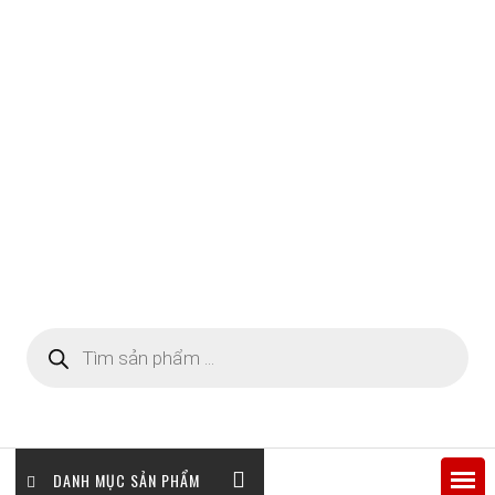
Tìm
kiếm
sản
phẩm
DANH MỤC SẢN PHẨM