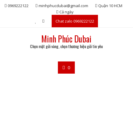
Skip
0969222122
minhphucdubai@gmail.com
Quận 10 HCM
to
Cả ngày
content
Chat zalo 0969222122
Minh Phúc Dubai
Chọn mặt gửi vàng, chọn thương hiệu gửi tin yêu
0