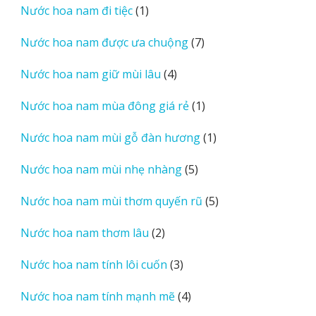
1
Nước hoa nam đi tiệc
1
phẩm
sản
7
Nước hoa nam được ưa chuộng
7
phẩm
sản
4
Nước hoa nam giữ mùi lâu
4
phẩm
sản
1
Nước hoa nam mùa đông giá rẻ
1
phẩm
sản
1
Nước hoa nam mùi gỗ đàn hương
1
phẩm
sản
5
Nước hoa nam mùi nhẹ nhàng
5
phẩm
sản
5
Nước hoa nam mùi thơm quyến rũ
5
phẩm
sản
2
Nước hoa nam thơm lâu
2
phẩm
sản
3
Nước hoa nam tính lôi cuốn
3
phẩm
sản
4
Nước hoa nam tính mạnh mẽ
4
phẩm
sản