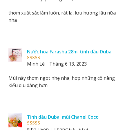
of 5
thơm xuất sắc lắm luôn, rất lạ, lưu hương lâu nữa
nha
Nước hoa Farasha 28ml tinh dầu Dubai
Minh Lê
Tháng 6 13, 2023
Rated
5
out
of 5
Mùi này thơm ngọt nhẹ nha, hợp những cô nàng
kiểu dịu dàng hơn
Tinh dầu Dubai mùi Chanel Coco
Nhã Uyên
Tháng 6 6, 2023
Rated
5
out