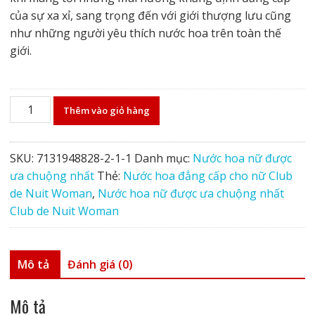
của sự xa xỉ, sang trọng đến với giới thượng lưu cũng
như những người yêu thích nước hoa trên toàn thế
giới.
Nước
Thêm vào giỏ hàng
hoa
nữ
được
SKU:
7131948828-2-1-1
Danh mục:
Nước hoa nữ được
ưa
ưa chuộng nhất
Thẻ:
Nước hoa đẳng cấp cho nữ Club
chuộng
de Nuit Woman
,
Nước hoa nữ được ưa chuộng nhất
nhất
Club de Nuit Woman
Club
de
Nuit
Mô tả
Đánh giá (0)
Woman
số
Mô tả
lượng