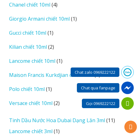
4
Chanel chiết 10ml
4
phẩm
sản
1
Giorgio Armani chiết 10ml
1
phẩm
sản
1
Gucci chiết 10ml
1
phẩm
sản
2
Kilian chiết 10ml
2
phẩm
sản
1
Lancome chiết 10ml
1
phẩm
sản
Chat zalo 0969222122
2
Maison Francis Kurkdjian chiết 10ml
2
phẩm
sản
Chat qua fanpage
1
Polo chiết 10ml
1
phẩm
sản
2
Versace chiết 10ml
2
Gọi 0969222122
phẩm
sản
phẩm
11
Tinh Dầu Nước Hoa Dubai Dạng Lăn 3ml
11
sản
1
Lancome chiết 3ml
1
phẩm
sản