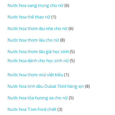
sản
6
Nước hoa sang trọng cho nữ
6
phẩm
sản
1
Nước hoa thể thao nữ
1
phẩm
sản
6
Nước hoa thơm dịu nhẹ cho nữ
6
phẩm
sản
8
Nước hoa thơm lâu cho nữ
8
phẩm
sản
5
Nước hoa thơm lâu giá học sinh
5
phẩm
sản
5
Nước hoa dành cho học sinh nữ
5
phẩm
sản
phẩm
1
Nước hoa thơm mùi việt kiều
1
sản
8
Nước hoa tinh dầu Dubai 15ml hàng xịn
8
phẩm
sản
5
Nước hoa tỏa hương xa cho nữ
5
phẩm
sản
3
Nước hoa Tom Ford chiết
3
phẩm