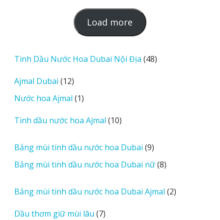
L
Load more
o
a
d
48
Tinh Dầu Nước Hoa Dubai Nội Địa
48
m
sản
12
Ajmal Dubai
12
o
phẩm
sản
r
1
Nước hoa Ajmal
1
phẩm
e
sản
r
10
Tinh dầu nước hoa Ajmal
10
phẩm
e
sản
v
phẩm
9
Bảng mùi tinh dầu nước hoa Dubai
9
i
sản
8
Bảng mùi tinh dầu nước hoa Dubai nữ
8
e
phẩm
sản
w
phẩm
2
Bảng mùi tinh dầu nước hoa Dubai Ajmal
2
s
sản
7
Dầu thơm giữ mùi lâu
7
phẩm