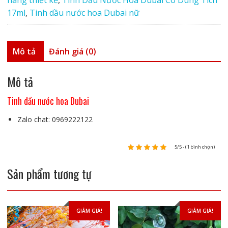
hồng
17ml
,
Tinh dầu nước hoa Dubai nữ
tinh
dầu
Dubai
Mô tả
Đánh giá (0)
số
lượng
Mô tả
Tinh dầu nước hoa Dubai
Zalo chat: 0969222122
5/5 - (1 bình chọn)
Sản phẩm tương tự
GIẢM GIÁ!
GIẢM GIÁ!