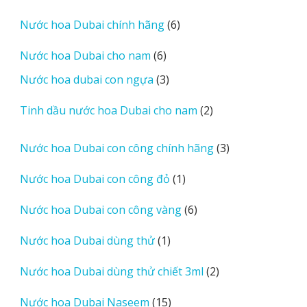
sản
phẩm
6
Nước hoa Dubai chính hãng
6
sản
6
Nước hoa Dubai cho nam
6
phẩm
sản
3
Nước hoa dubai con ngựa
3
phẩm
sản
2
Tinh dầu nước hoa Dubai cho nam
2
phẩm
sản
phẩm
3
Nước hoa Dubai con công chính hãng
3
sản
1
Nước hoa Dubai con công đỏ
1
phẩm
sản
6
Nước hoa Dubai con công vàng
6
phẩm
sản
1
Nước hoa Dubai dùng thử
1
phẩm
sản
2
Nước hoa Dubai dùng thử chiết 3ml
2
phẩm
sản
15
Nước hoa Dubai Naseem
15
phẩm