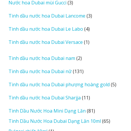
3
Nước hoa Dubai mùi Gucci
3
phẩm
sản
3
Tinh dầu nước hoa Dubai Lancome
3
phẩm
sản
4
Tinh dầu nước hoa Dubai Le Labo
4
phẩm
sản
1
Tinh dầu nước hoa Dubai Versace
1
phẩm
sản
phẩm
2
Tinh dầu nước hoa Dubai nam
2
sản
131
Tinh dầu nước hoa Dubai nữ
131
phẩm
sản
5
Tinh dầu nước hoa Dubai phượng hoàng gold
5
phẩm
sản
11
Tinh dầu nước hoa Dubai Sharjja
11
phẩm
sản
81
Tinh Dầu Nước Hoa Mini Dạng Lăn
81
phẩm
sản
65
Tinh Dầu Nước Hoa Dubai Dạng Lăn 10ml
65
phẩm
sản