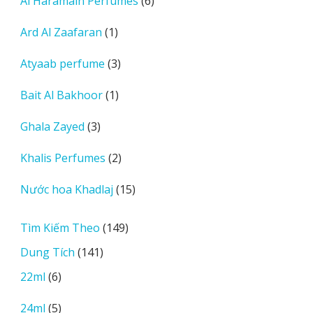
6
Al Haramain Perfumes
6
phẩm
sản
1
Ard Al Zaafaran
1
phẩm
sản
3
Atyaab perfume
3
phẩm
sản
1
Bait Al Bakhoor
1
phẩm
sản
3
Ghala Zayed
3
phẩm
sản
2
Khalis Perfumes
2
phẩm
sản
15
Nước hoa Khadlaj
15
phẩm
sản
phẩm
149
Tìm Kiếm Theo
149
sản
141
Dung Tích
141
phẩm
sản
6
22ml
6
phẩm
sản
5
24ml
5
phẩm