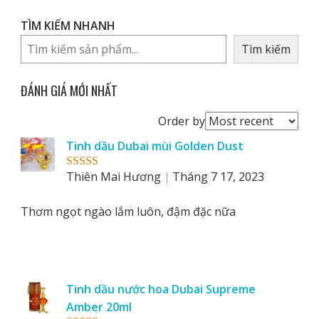
TÌM KIẾM NHANH
Tìm kiếm
ĐÁNH GIÁ MỚI NHẤT
Order
Order by
reviews
Tinh dầu Dubai mùi Golden Dust
by
Thiên Mai Hương
Tháng 7 17, 2023
Rated
5
out
of 5
Thơm ngọt ngào lắm luôn, đậm đặc nữa
Tinh dầu nước hoa Dubai Supreme
Amber 20ml