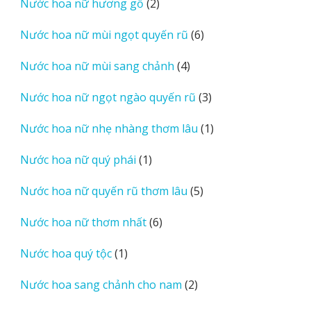
2
Nước hoa nữ hương gỗ
2
phẩm
sản
6
Nước hoa nữ mùi ngọt quyến rũ
6
phẩm
sản
4
Nước hoa nữ mùi sang chảnh
4
phẩm
sản
3
Nước hoa nữ ngọt ngào quyến rũ
3
phẩm
sản
1
Nước hoa nữ nhẹ nhàng thơm lâu
1
phẩm
sản
1
Nước hoa nữ quý phái
1
phẩm
sản
5
Nước hoa nữ quyến rũ thơm lâu
5
phẩm
sản
6
Nước hoa nữ thơm nhất
6
phẩm
sản
1
Nước hoa quý tộc
1
phẩm
sản
2
Nước hoa sang chảnh cho nam
2
phẩm
sản