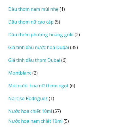
sản
1
Dầu thơm nam mùi nhẹ
1
phẩm
sản
5
Dầu thơm nữ cao cấp
5
phẩm
sản
2
Dầu thơm phượng hoàng gold
2
phẩm
sản
35
Giá tinh dầu nước hoa Dubai
35
phẩm
sản
6
Giá tinh dầu thơm Dubai
6
phẩm
sản
2
Montblanc
2
phẩm
sản
6
Mùi nước hoa nữ thơm ngọt
6
phẩm
sản
1
Narciso Rodriguez
1
phẩm
sản
57
Nước hoa chiết 10ml
57
phẩm
sản
5
Nước hoa nam chiết 10ml
5
phẩm