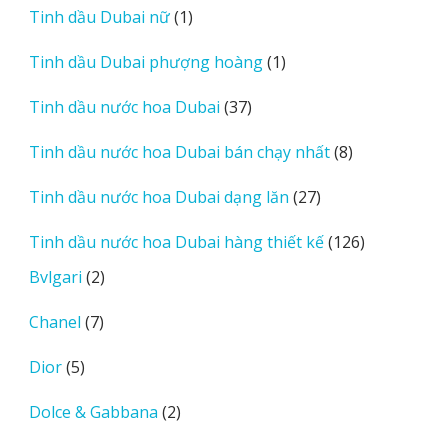
1
Tinh dầu Dubai nữ
1
phẩm
sản
1
Tinh dầu Dubai phượng hoàng
1
phẩm
sản
37
Tinh dầu nước hoa Dubai
37
phẩm
sản
8
Tinh dầu nước hoa Dubai bán chạy nhất
8
phẩm
sản
27
Tinh dầu nước hoa Dubai dạng lăn
27
phẩm
sản
126
Tinh dầu nước hoa Dubai hàng thiết kế
126
phẩm
sản
2
Bvlgari
2
phẩm
sản
7
Chanel
7
phẩm
sản
5
Dior
5
phẩm
sản
2
Dolce & Gabbana
2
phẩm
sản