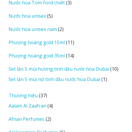
3
Nước hoa Tom Ford chiết
3
phẩm
sản
5
Nước hoa unisex
5
phẩm
sản
2
Nước hoa unisex nam
2
phẩm
sản
11
Phượng hoàng gold 15ml
11
phẩm
sản
14
Phượng hoàng gold 35ml
14
phẩm
sản
10
Set lăn 5 mùi hương tinh dầu nước hoa Dubai
10
phẩm
sản
1
Set lăn 5 mùi nữ tinh dầu nước hoa Dubai
1
phẩm
sản
phẩm
37
Thương hiệu
37
sản
4
Aalam Al Zaafran
4
phẩm
sản
2
Afnan Perfumes
2
phẩm
sản