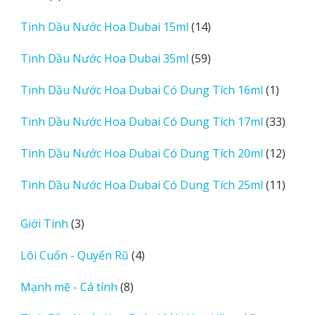
sản
14
Tinh Dầu Nước Hoa Dubai 15ml
14
phẩm
sản
59
Tinh Dầu Nước Hoa Dubai 35ml
59
phẩm
sản
1
Tinh Dầu Nước Hoa Dubai Có Dung Tích 16ml
1
phẩm
sản
33
Tinh Dầu Nước Hoa Dubai Có Dung Tích 17ml
33
phẩm
sản
12
Tinh Dầu Nước Hoa Dubai Có Dung Tích 20ml
12
phẩm
sản
11
Tinh Dầu Nước Hoa Dubai Có Dung Tích 25ml
11
phẩm
sản
phẩm
3
Giới Tính
3
sản
4
Lôi Cuốn - Quyến Rũ
4
phẩm
sản
8
Mạnh mẽ - Cá tính
8
phẩm
sản