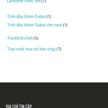
1
Lancome chiết 3ml
1
phẩm
sản
phẩm
1
Tinh dầu thơm Dubai
1
sản
1
Tinh dầu thơm Dubai cho nam
1
phẩm
sản
phẩm
5
Tomford chiết
5
sản
7
Top nước hoa nữ bán chạy
7
phẩm
sản
phẩm
ĐỊA CHỈ TIN CẬY