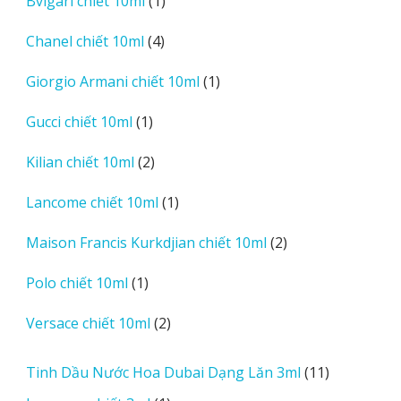
1
Bvlgari chiết 10ml
1
phẩm
sản
4
Chanel chiết 10ml
4
phẩm
sản
1
Giorgio Armani chiết 10ml
1
phẩm
sản
1
Gucci chiết 10ml
1
phẩm
sản
2
Kilian chiết 10ml
2
phẩm
sản
1
Lancome chiết 10ml
1
phẩm
sản
2
Maison Francis Kurkdjian chiết 10ml
2
phẩm
sản
1
Polo chiết 10ml
1
phẩm
sản
2
Versace chiết 10ml
2
phẩm
sản
phẩm
11
Tinh Dầu Nước Hoa Dubai Dạng Lăn 3ml
11
sản