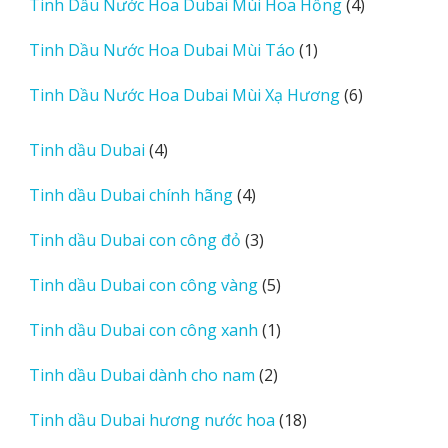
4
Tinh Dầu Nước Hoa Dubai Mùi Hoa Hồng
4
phẩm
sản
1
Tinh Dầu Nước Hoa Dubai Mùi Táo
1
phẩm
sản
6
Tinh Dầu Nước Hoa Dubai Mùi Xạ Hương
6
phẩm
sản
phẩm
4
Tinh dầu Dubai
4
sản
4
Tinh dầu Dubai chính hãng
4
phẩm
sản
3
Tinh dầu Dubai con công đỏ
3
phẩm
sản
5
Tinh dầu Dubai con công vàng
5
phẩm
sản
1
Tinh dầu Dubai con công xanh
1
phẩm
sản
2
Tinh dầu Dubai dành cho nam
2
phẩm
sản
18
Tinh dầu Dubai hương nước hoa
18
phẩm
sản