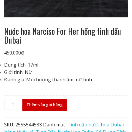
Nước hoa Narciso For Her hồng tinh dầu
Dubai
450.000
₫
Dung tích: 17ml
Giới tính: Nữ
Đánh giá: Mùi hương thanh ấm, nữ tính
Nước
Thêm vào giỏ hàng
hoa
Narciso
For
SKU:
2555544533
Danh mục:
Tinh dầu nước hoa Dubai
Her
hàng thiết kế
,
Tinh Dầu Nước Hoa Dubai Có Dung Tích