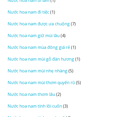
1
Nước hoa nam đi làm
1
phẩm
sản
1
Nước hoa nam đi tiệc
1
phẩm
sản
7
Nước hoa nam được ưa chuộng
7
phẩm
sản
4
Nước hoa nam giữ mùi lâu
4
phẩm
sản
1
Nước hoa nam mùa đông giá rẻ
1
phẩm
sản
1
Nước hoa nam mùi gỗ đàn hương
1
phẩm
sản
5
Nước hoa nam mùi nhẹ nhàng
5
phẩm
sản
5
Nước hoa nam mùi thơm quyến rũ
5
phẩm
sản
2
Nước hoa nam thơm lâu
2
phẩm
sản
3
Nước hoa nam tính lôi cuốn
3
phẩm
sản