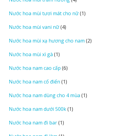
phẩm
sản
1
Nước hoa mùi tươi mát cho nữ
1
phẩm
sản
4
Nước hoa mùi vani nữ
4
phẩm
sản
2
Nước hoa mùi xạ hương cho nam
2
phẩm
sản
1
Nước hoa mùi xì gà
1
phẩm
sản
6
Nước hoa nam cao cấp
6
phẩm
sản
1
Nước hoa nam cổ điển
1
phẩm
sản
1
Nước hoa nam dùng cho 4 mùa
1
phẩm
sản
1
Nước hoa nam dưới 500k
1
phẩm
sản
1
Nước hoa nam đi bar
1
phẩm
sản