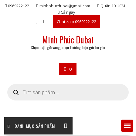
Skip
0969222122
minhphucdubai@gmail.com
Quận 10 HCM
to
Cả ngày
content
Chat zalo 0969222122
Minh Phúc Dubai
Chọn mặt gửi vàng, chọn thương hiệu gửi tin yêu
0
Tìm
kiếm
sản
phẩm
DANH MỤC SẢN PHẨM