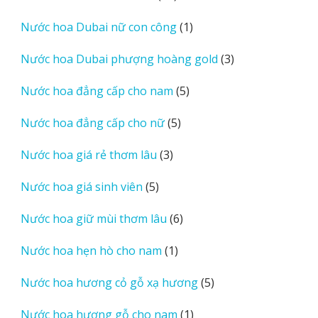
sản
1
Nước hoa Dubai nữ con công
1
phẩm
sản
3
Nước hoa Dubai phượng hoàng gold
3
phẩm
sản
5
Nước hoa đẳng cấp cho nam
5
phẩm
sản
5
Nước hoa đẳng cấp cho nữ
5
phẩm
sản
3
Nước hoa giá rẻ thơm lâu
3
phẩm
sản
5
Nước hoa giá sinh viên
5
phẩm
sản
6
Nước hoa giữ mùi thơm lâu
6
phẩm
sản
1
Nước hoa hẹn hò cho nam
1
phẩm
sản
5
Nước hoa hương cỏ gỗ xạ hương
5
phẩm
sản
1
Nước hoa hương gỗ cho nam
1
phẩm