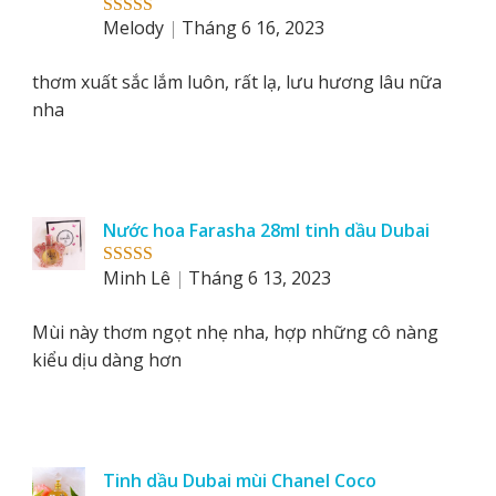
Melody
Tháng 6 16, 2023
Rated
5
out
of 5
thơm xuất sắc lắm luôn, rất lạ, lưu hương lâu nữa
nha
Nước hoa Farasha 28ml tinh dầu Dubai
Minh Lê
Tháng 6 13, 2023
Rated
5
out
of 5
Mùi này thơm ngọt nhẹ nha, hợp những cô nàng
kiểu dịu dàng hơn
Tinh dầu Dubai mùi Chanel Coco