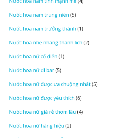
4
Nước hoa nam tính mạnh mẽ
4
phẩm
sản
5
Nước hoa nam trung niên
5
phẩm
sản
1
Nước hoa nam trưởng thành
1
phẩm
sản
2
Nước hoa nhẹ nhàng thanh lịch
2
phẩm
sản
1
Nước hoa nữ cổ điển
1
phẩm
sản
5
Nước hoa nữ đi bar
5
phẩm
sản
5
Nước hoa nữ được ưa chuộng nhất
5
phẩm
sản
6
Nước hoa nữ được yêu thích
6
phẩm
sản
4
Nước hoa nữ giá rẻ thơm lâu
4
phẩm
sản
2
Nước hoa nữ hàng hiệu
2
phẩm
sản