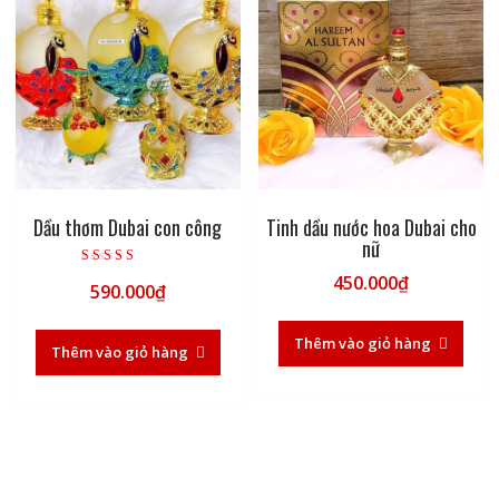
Dầu thơm Dubai con công
Tinh dầu nước hoa Dubai cho
nữ
Được xếp hạng
450.000
₫
590.000
₫
5.00
5 sao
Thêm vào giỏ hàng
Thêm vào giỏ hàng