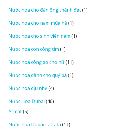
sản
phẩm
1
Nước hoa cho đàn ông thành đạt
1
sản
1
Nước hoa cho nam mùa hè
1
phẩm
sản
1
Nước hoa cho sinh viên nam
1
phẩm
sản
1
Nước hoa con công tím
1
phẩm
sản
11
Nước hoa công sở cho nữ
11
phẩm
sản
1
Nước hoa dành cho quý bà
1
phẩm
sản
4
Nước hoa dịu nhẹ
4
phẩm
sản
46
Nước Hoa Dubai
46
phẩm
sản
5
Armaf
5
phẩm
sản
11
Nước hoa Dubai Lattafa
11
phẩm