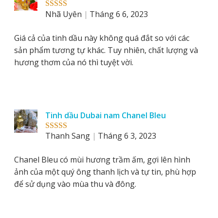
Nhã Uyên
Tháng 6 6, 2023
Rated
5
out
of 5
Giá cả của tinh dầu này không quá đắt so với các
sản phẩm tương tự khác. Tuy nhiên, chất lượng và
hương thơm của nó thì tuyệt vời.
Tinh dầu Dubai nam Chanel Bleu
Thanh Sang
Tháng 6 3, 2023
Rated
5
out
of 5
Chanel Bleu có mùi hương trầm ấm, gợi lên hình
ảnh của một quý ông thanh lịch và tự tin, phù hợp
để sử dụng vào mùa thu và đông.