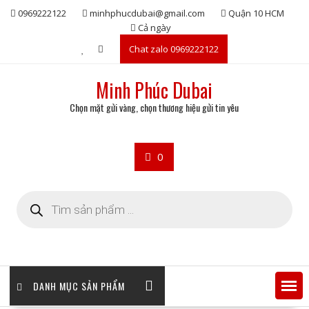
Skip
0969222122
minhphucdubai@gmail.com
Quận 10 HCM
to
Cả ngày
content
Chat zalo 0969222122
Minh Phúc Dubai
Chọn mặt gửi vàng, chọn thương hiệu gửi tin yêu
0
Tìm
kiếm
sản
phẩm
DANH MỤC SẢN PHẨM