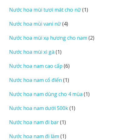
sản
1
Nước hoa mùi tươi mát cho nữ
1
phẩm
sản
4
Nước hoa mùi vani nữ
4
phẩm
sản
2
Nước hoa mùi xạ hương cho nam
2
phẩm
sản
1
Nước hoa mùi xì gà
1
phẩm
sản
6
Nước hoa nam cao cấp
6
phẩm
sản
1
Nước hoa nam cổ điển
1
phẩm
sản
1
Nước hoa nam dùng cho 4 mùa
1
phẩm
sản
1
Nước hoa nam dưới 500k
1
phẩm
sản
1
Nước hoa nam đi bar
1
phẩm
sản
1
Nước hoa nam đi làm
1
phẩm