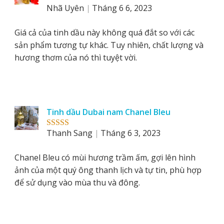
Nhã Uyên
Tháng 6 6, 2023
Rated
5
out
of 5
Giá cả của tinh dầu này không quá đắt so với các
sản phẩm tương tự khác. Tuy nhiên, chất lượng và
hương thơm của nó thì tuyệt vời.
Tinh dầu Dubai nam Chanel Bleu
Thanh Sang
Tháng 6 3, 2023
Rated
5
out
of 5
Chanel Bleu có mùi hương trầm ấm, gợi lên hình
ảnh của một quý ông thanh lịch và tự tin, phù hợp
để sử dụng vào mùa thu và đông.