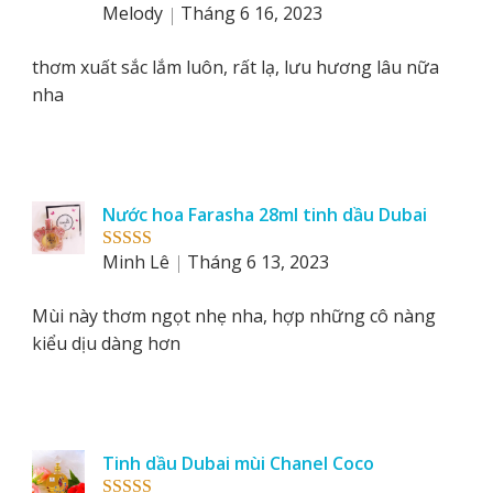
Melody
Tháng 6 16, 2023
Rated
5
out
of 5
thơm xuất sắc lắm luôn, rất lạ, lưu hương lâu nữa
nha
Nước hoa Farasha 28ml tinh dầu Dubai
Minh Lê
Tháng 6 13, 2023
Rated
5
out
of 5
Mùi này thơm ngọt nhẹ nha, hợp những cô nàng
kiểu dịu dàng hơn
Tinh dầu Dubai mùi Chanel Coco