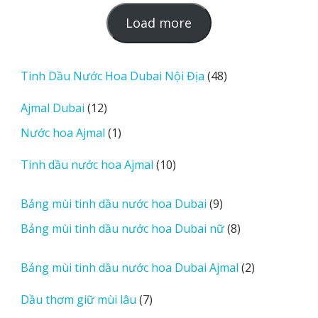
L
Load more
o
a
d
48
Tinh Dầu Nước Hoa Dubai Nội Địa
48
m
sản
12
Ajmal Dubai
12
o
phẩm
sản
r
1
Nước hoa Ajmal
1
phẩm
e
sản
r
10
Tinh dầu nước hoa Ajmal
10
phẩm
e
sản
v
phẩm
9
Bảng mùi tinh dầu nước hoa Dubai
9
i
sản
8
Bảng mùi tinh dầu nước hoa Dubai nữ
8
e
phẩm
sản
w
phẩm
2
Bảng mùi tinh dầu nước hoa Dubai Ajmal
2
s
sản
7
Dầu thơm giữ mùi lâu
7
phẩm
sản