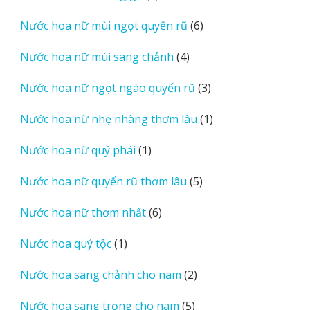
sản
6
Nước hoa nữ mùi ngọt quyến rũ
6
phẩm
sản
4
Nước hoa nữ mùi sang chảnh
4
phẩm
sản
3
Nước hoa nữ ngọt ngào quyến rũ
3
phẩm
sản
1
Nước hoa nữ nhẹ nhàng thơm lâu
1
phẩm
sản
1
Nước hoa nữ quý phái
1
phẩm
sản
5
Nước hoa nữ quyến rũ thơm lâu
5
phẩm
sản
6
Nước hoa nữ thơm nhất
6
phẩm
sản
1
Nước hoa quý tộc
1
phẩm
sản
2
Nước hoa sang chảnh cho nam
2
phẩm
sản
5
Nước hoa sang trọng cho nam
5
phẩm