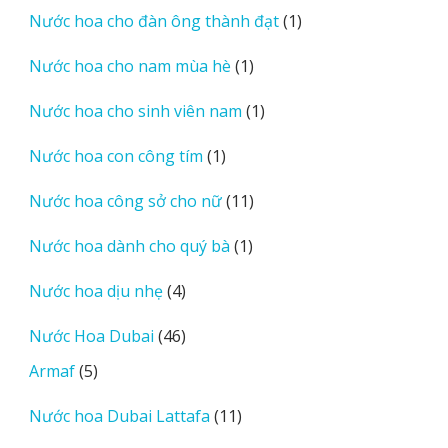
phẩm
1
Nước hoa cho đàn ông thành đạt
1
sản
1
Nước hoa cho nam mùa hè
1
phẩm
sản
1
Nước hoa cho sinh viên nam
1
phẩm
sản
1
Nước hoa con công tím
1
phẩm
sản
11
Nước hoa công sở cho nữ
11
phẩm
sản
1
Nước hoa dành cho quý bà
1
phẩm
sản
4
Nước hoa dịu nhẹ
4
phẩm
sản
46
Nước Hoa Dubai
46
phẩm
sản
5
Armaf
5
phẩm
sản
11
Nước hoa Dubai Lattafa
11
phẩm
sản