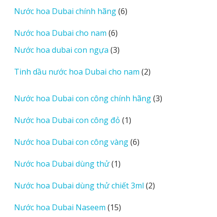
phẩm
6
Nước hoa Dubai chính hãng
6
sản
6
Nước hoa Dubai cho nam
6
phẩm
sản
3
Nước hoa dubai con ngựa
3
phẩm
sản
2
Tinh dầu nước hoa Dubai cho nam
2
phẩm
sản
phẩm
3
Nước hoa Dubai con công chính hãng
3
sản
1
Nước hoa Dubai con công đỏ
1
phẩm
sản
6
Nước hoa Dubai con công vàng
6
phẩm
sản
1
Nước hoa Dubai dùng thử
1
phẩm
sản
2
Nước hoa Dubai dùng thử chiết 3ml
2
phẩm
sản
15
Nước hoa Dubai Naseem
15
phẩm