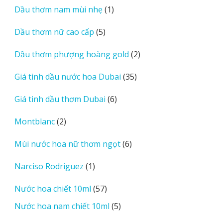
1
Dầu thơm nam mùi nhẹ
1
phẩm
sản
5
Dầu thơm nữ cao cấp
5
phẩm
sản
2
Dầu thơm phượng hoàng gold
2
phẩm
sản
35
Giá tinh dầu nước hoa Dubai
35
phẩm
sản
6
Giá tinh dầu thơm Dubai
6
phẩm
sản
2
Montblanc
2
phẩm
sản
6
Mùi nước hoa nữ thơm ngọt
6
phẩm
sản
1
Narciso Rodriguez
1
phẩm
sản
57
Nước hoa chiết 10ml
57
phẩm
sản
5
Nước hoa nam chiết 10ml
5
phẩm
sản