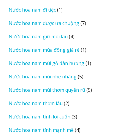
sản
1
Nước hoa nam đi tiệc
1
phẩm
sản
7
Nước hoa nam được ưa chuộng
7
phẩm
sản
4
Nước hoa nam giữ mùi lâu
4
phẩm
sản
1
Nước hoa nam mùa đông giá rẻ
1
phẩm
sản
1
Nước hoa nam mùi gỗ đàn hương
1
phẩm
sản
5
Nước hoa nam mùi nhẹ nhàng
5
phẩm
sản
5
Nước hoa nam mùi thơm quyến rũ
5
phẩm
sản
2
Nước hoa nam thơm lâu
2
phẩm
sản
3
Nước hoa nam tính lôi cuốn
3
phẩm
sản
4
Nước hoa nam tính mạnh mẽ
4
phẩm