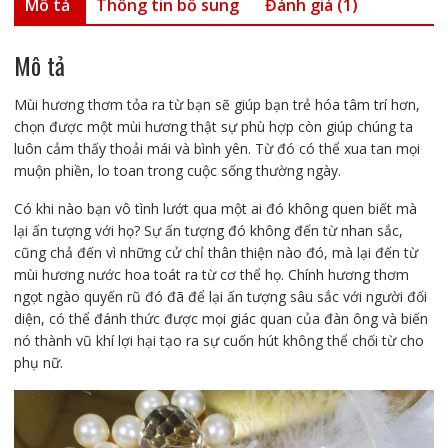
Mô tả
Thông tin bổ sung
Đánh giá (1)
Mô tả
Mùi hương thơm tỏa ra từ bạn sẽ giúp bạn trẻ hóa tâm trí hơn,
chọn được một mùi hương thật sự phù hợp còn giúp chúng ta
luôn cảm thấy thoải mái và bình yên. Từ đó có thể xua tan mọi
muộn phiền, lo toan trong cuộc sống thường ngày.
Có khi nào bạn vô tình lướt qua một ai đó không quen biết mà
lại ấn tượng với họ? Sự ấn tượng đó không đến từ nhan sắc,
cũng chả đến vì những cử chỉ thân thiện nào đó, mà lại đến từ
mùi hương nước hoa toát ra từ cơ thể họ. Chính hương thơm
ngọt ngào quyến rũ đó đã để lại ấn tượng sâu sắc với người đối
diện, có thể đánh thức được mọi giác quan của đàn ông và biến
nó thành vũ khí lợi hại tạo ra sự cuốn hút không thể chối từ cho
phụ nữ.