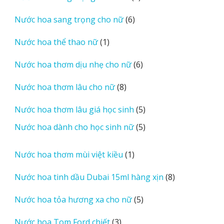
sản
6
Nước hoa sang trọng cho nữ
6
phẩm
sản
1
Nước hoa thể thao nữ
1
phẩm
sản
6
Nước hoa thơm dịu nhẹ cho nữ
6
phẩm
sản
8
Nước hoa thơm lâu cho nữ
8
phẩm
sản
5
Nước hoa thơm lâu giá học sinh
5
phẩm
sản
5
Nước hoa dành cho học sinh nữ
5
phẩm
sản
phẩm
1
Nước hoa thơm mùi việt kiều
1
sản
8
Nước hoa tinh dầu Dubai 15ml hàng xịn
8
phẩm
sản
5
Nước hoa tỏa hương xa cho nữ
5
phẩm
sản
3
Nước hoa Tom Ford chiết
3