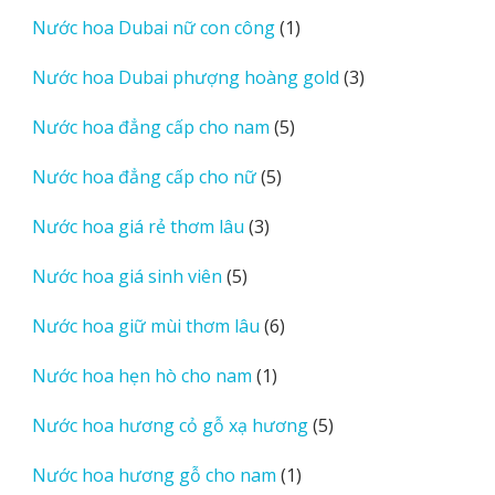
sản
1
Nước hoa Dubai nữ con công
1
phẩm
sản
3
Nước hoa Dubai phượng hoàng gold
3
phẩm
sản
5
Nước hoa đẳng cấp cho nam
5
phẩm
sản
5
Nước hoa đẳng cấp cho nữ
5
phẩm
sản
3
Nước hoa giá rẻ thơm lâu
3
phẩm
sản
5
Nước hoa giá sinh viên
5
phẩm
sản
6
Nước hoa giữ mùi thơm lâu
6
phẩm
sản
1
Nước hoa hẹn hò cho nam
1
phẩm
sản
5
Nước hoa hương cỏ gỗ xạ hương
5
phẩm
sản
1
Nước hoa hương gỗ cho nam
1
phẩm