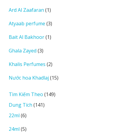
sản
1
Ard Al Zaafaran
1
phẩm
sản
3
Atyaab perfume
3
phẩm
sản
1
Bait Al Bakhoor
1
phẩm
sản
3
Ghala Zayed
3
phẩm
sản
2
Khalis Perfumes
2
phẩm
sản
15
Nước hoa Khadlaj
15
phẩm
sản
phẩm
149
Tìm Kiếm Theo
149
sản
141
Dung Tích
141
phẩm
sản
6
22ml
6
phẩm
sản
5
24ml
5
phẩm