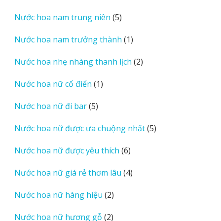
sản
5
Nước hoa nam trung niên
5
phẩm
sản
1
Nước hoa nam trưởng thành
1
phẩm
sản
2
Nước hoa nhẹ nhàng thanh lịch
2
phẩm
sản
1
Nước hoa nữ cổ điển
1
phẩm
sản
5
Nước hoa nữ đi bar
5
phẩm
sản
5
Nước hoa nữ được ưa chuộng nhất
5
phẩm
sản
6
Nước hoa nữ được yêu thích
6
phẩm
sản
4
Nước hoa nữ giá rẻ thơm lâu
4
phẩm
sản
2
Nước hoa nữ hàng hiệu
2
phẩm
sản
2
Nước hoa nữ hương gỗ
2
phẩm