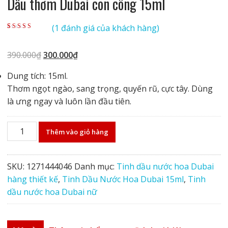
Dầu thơm Dubai con công 15ml
(
1
đánh giá của khách hàng)
5.00
1
trên 5 dựa
trên
đánh giá
Giá
Giá
390.000
₫
300.000
₫
gốc
hiện
Dung tích: 15ml.
là:
tại
Thơm ngọt ngào, sang trọng, quyến rũ, cực tây. Dùng
390.000₫.
là:
là ưng ngay và luôn lần đầu tiên.
300.000₫.
Dầu
Thêm vào giỏ hàng
thơm
Dubai
con
SKU:
1271444046
Danh mục:
Tinh dầu nước hoa Dubai
công
hàng thiết kế
,
Tinh Dầu Nước Hoa Dubai 15ml
,
Tinh
15ml
dầu nước hoa Dubai nữ
số
lượng