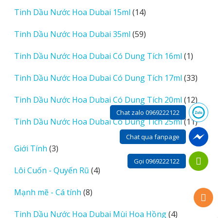
sản
14
Tinh Dầu Nước Hoa Dubai 15ml
14
phẩm
sản
59
Tinh Dầu Nước Hoa Dubai 35ml
59
phẩm
sản
1
Tinh Dầu Nước Hoa Dubai Có Dung Tích 16ml
1
phẩm
sản
33
Tinh Dầu Nước Hoa Dubai Có Dung Tích 17ml
33
phẩm
sản
12
Tinh Dầu Nước Hoa Dubai Có Dung Tích 20ml
12
phẩm
sản
Chat zalo 0969222122
11
Tinh Dầu Nước Hoa Dubai Có Dung Tích 25ml
11
phẩm
sản
Chat qua fanpage
phẩm
3
Giới Tính
3
sản
Gọi 0969222122
4
Lôi Cuốn - Quyến Rũ
4
phẩm
sản
8
Mạnh mẽ - Cá tính
8
phẩm
sản
4
Tinh Dầu Nước Hoa Dubai Mùi Hoa Hồng
4
phẩm