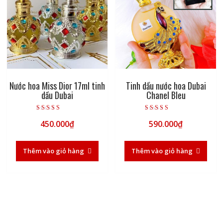
Nước hoa Miss Dior 17ml tinh
Tinh dầu nước hoa Dubai
dầu Dubai
Chanel Bleu
Được xếp hạng
Được xếp hạng
450.000
₫
590.000
₫
5.00
5.00
5 sao
5 sao
Thêm vào giỏ hàng
Thêm vào giỏ hàng