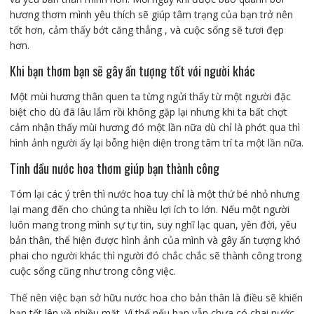
hương thơm mình yêu thích sẽ giúp tâm trạng của bạn trở nên
tốt hơn, cảm thấy bớt căng thẳng , và cuộc sống sẽ tươi đẹp
hơn.
Khi bạn thơm bạn sẽ gây ấn tượng tốt với người khác
Một mùi hương thân quen ta từng ngửi thấy từ một người đặc
biệt cho dù đã lâu lắm rồi không gặp lại nhưng khi ta bất chợt
cảm nhận thấy mùi hương đó một lần nữa dù chỉ là phớt qua thì
hình ảnh người ấy lại bỗng hiện diện trong tâm trí ta một lần nữa.
Tinh dầu nước hoa thơm giúp bạn thành công
Tóm lại các ý trên thì nước hoa tuy chỉ là một thứ bé nhỏ nhưng
lại mang đến cho chúng ta nhiều lợi ích to lớn. Nếu một người
luôn mang trong mình sự tự tin, suy nghĩ lạc quan, yên đời, yêu
bản thân, thể hiện được hình ảnh của mình và gây ấn tượng khó
phai cho người khác thì người đó chắc chắc sẽ thành công trong
cuộc sống cũng như trong công việc.
Thế nên việc bạn sở hữu nước hoa cho bản thân là điều sẽ khiến
bạn tốt lên về nhiều mặt. Vì thế nếu bạn vẫn chưa có chai nước