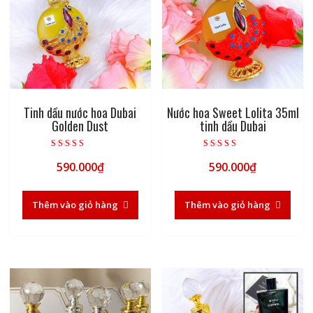
Tinh dầu nước hoa Dubai
Nước hoa Sweet Lolita 35ml
Golden Dust
tinh dầu Dubai
Được xếp hạng
Được xếp hạng
590.000
₫
590.000
₫
5.00
5.00
5 sao
5 sao
Thêm vào giỏ hàng
Thêm vào giỏ hàng