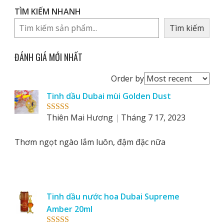
TÌM KIẾM NHANH
Tìm kiếm
ĐÁNH GIÁ MỚI NHẤT
Order
Order by
reviews
Tinh dầu Dubai mùi Golden Dust
by
Thiên Mai Hương
Tháng 7 17, 2023
Rated
5
out
of 5
Thơm ngọt ngào lắm luôn, đậm đặc nữa
Tinh dầu nước hoa Dubai Supreme
Amber 20ml