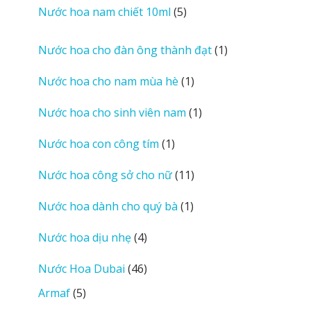
sản
5
Nước hoa nam chiết 10ml
5
phẩm
sản
phẩm
1
Nước hoa cho đàn ông thành đạt
1
sản
1
Nước hoa cho nam mùa hè
1
phẩm
sản
1
Nước hoa cho sinh viên nam
1
phẩm
sản
1
Nước hoa con công tím
1
phẩm
sản
11
Nước hoa công sở cho nữ
11
phẩm
sản
1
Nước hoa dành cho quý bà
1
phẩm
sản
4
Nước hoa dịu nhẹ
4
phẩm
sản
46
Nước Hoa Dubai
46
phẩm
sản
5
Armaf
5
phẩm
sản