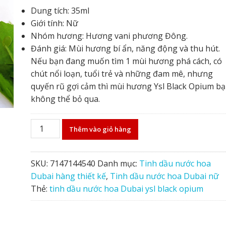
gốc
hiện
Dung tích: 35ml
là:
tại
Giới tính: Nữ
590.000₫.
là:
Nhóm hương: Hương vani phương Đông.
450.000₫.
Đánh giá: Mùi hương bí ẩn, năng động và thu hút.
Nếu bạn đang muốn tìm 1 mùi hương phá cách, có
chút nổi loạn, tuổi trẻ và những đam mê, nhưng
quyến rũ gợi cảm thì mùi hương Ysl Black Opium b
không thể bỏ qua.
Tinh
Thêm vào giỏ hàng
dầu
nước
hoa
SKU:
7147144540
Danh mục:
Tinh dầu nước hoa
Dubai
Dubai hàng thiết kế
,
Tinh dầu nước hoa Dubai nữ
Ysl
Thẻ:
tinh dầu nước hoa Dubai ysl black opium
Black
Opium
số