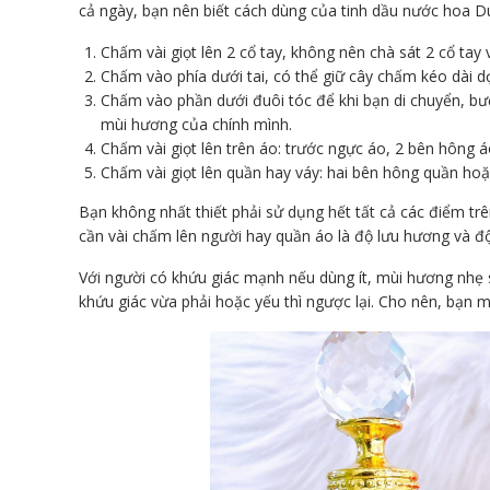
cả ngày, bạn nên biết cách dùng của tinh dầu nước hoa D
Chấm vài giọt lên 2 cổ tay, không nên chà sát 2 cổ tay
Chấm vào phía dưới tai, có thể giữ cây chấm kéo dài dọ
Chấm vào phần dưới đuôi tóc để khi bạn di chuyển, bướ
mùi hương của chính mình.
Chấm vài giọt lên trên áo: trước ngực áo, 2 bên hông á
Chấm vài giọt lên quần hay váy: hai bên hông quần hoặ
Bạn không nhất thiết phải sử dụng hết tất cả các điểm trê
cần vài chấm lên người hay quần áo là độ lưu hương và độ
Với người có khứu giác mạnh nếu dùng ít, mùi hương nhẹ 
khứu giác vừa phải hoặc yếu thì ngược lại. Cho nên, bạn