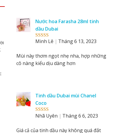
Nước hoa Farasha 28ml tinh
dầu Dubai
Minh Lê
Tháng 6 13, 2023
Rated
5
out
ời
of 5
g
Mùi này thơm ngọt nhẹ nha, hợp những
cô nàng kiểu dịu dàng hơn
c
Tinh dầu Dubai mùi Chanel
Coco
Nhã Uyên
Tháng 6 6, 2023
Rated
5
out
of 5
Giá cả của tinh dầu này không quá đắt