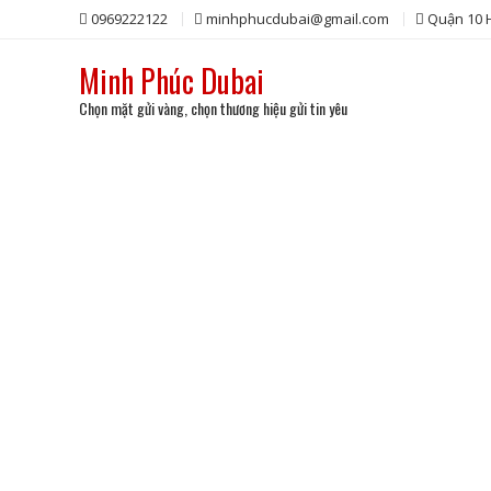
Skip
0969222122
minhphucdubai@gmail.com
Quận 10
to
content
Minh Phúc Dubai
Chọn mặt gửi vàng, chọn thương hiệu gửi tin yêu