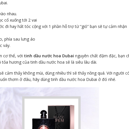
ubai.
 vào nhau.
c cổ xuống tới 2 vai
c đi hay hất tóc cộng với 1 phần hỗ trợ từ “gió” bạn sẽ tự cảm nhận
o, phía sau lưng áo
c váy.
n cơ thể, với
tinh dầu nước hoa Dubai
nguyên chất đậm đặc, bạn c
 tỏa hương của tinh dầu nước hoa sẽ là siêu lâu dài.
sẽ cảm thấy không mùi, dùng nhiều thì sẽ thấy nồng quá. Với người c
 muốn thơm ở đâu, hãy dùng tinh dầu nước hoa Dubai ở đó nhé.