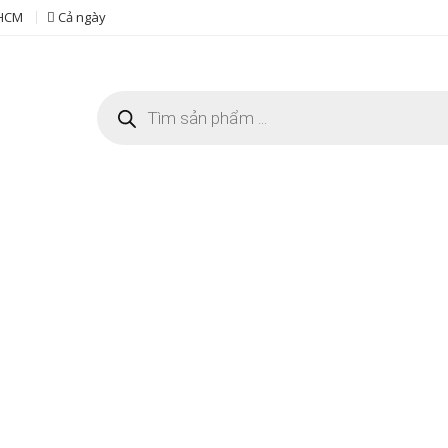
 HCM
Cả ngày
Tìm
kiếm
sản
phẩm