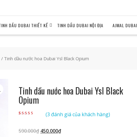
TINH DẦU DUBAI THIẾT KẾ
TINH DẦU DUBAI NỘI ĐỊA
AJMAL DUBA
/ Tinh dầu nước hoa Dubai Ysl Black Opium
Tinh dầu nước hoa Dubai Ysl Black
Opium
(
3
đánh giá của khách hàng)
5.00
3
trên 5 dựa
trên
đánh giá
Giá
Giá
590.000
₫
450.000
₫