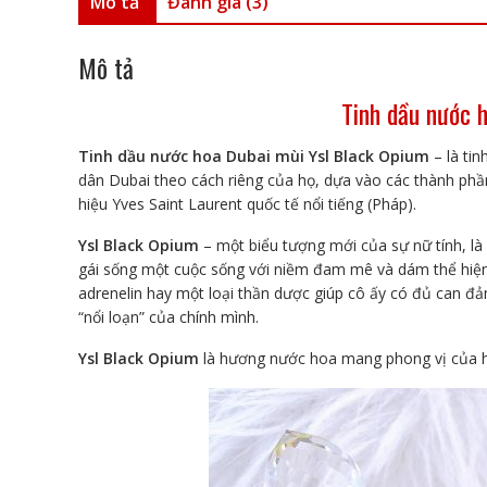
Mô tả
Đánh giá (3)
Mô tả
Tinh dầu nước 
Tinh dầu nước hoa Dubai mùi Ysl Black Opium
– là ti
dân Dubai theo cách riêng của họ, dựa vào các thành ph
hiệu Yves Saint Laurent quốc tế nổi tiếng (Pháp).
Ysl Black Opium
– một biểu tượng mới của sự nữ tính, là 
gái sống một cuộc sống với niềm đam mê và dám thể hiện
adrenelin hay một loại thần dược giúp cô ấy có đủ can đ
“nổi loạn” của chính mình.
Ysl Black Opium
là hương nước hoa mang phong vị của h