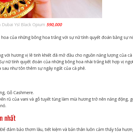
a Dubai Ysl Black Opium
590,000
 hoa của những bông hoa trắng với sự nữ tính quyết đoán bằng sự n
ng với hương vị lê tinh khiết đã mở đầu cho nguồn năng lượng của cà
Sự nữ tính quyết đoán của những bông hoa nhài trắng kết hợp vị ngọ
a sau như tôn thêm sự ngây ngất của cà phê.
ùng, Gỗ Cashmere.
yến rũ của vani và gỗ tuyết tùng làm mùi hương trở nên năng động, g
 nó.
n nhất
Để đảm bảo thơm lâu, tiết kiệm và bản thân luôn cảm thấy tỏa hươn