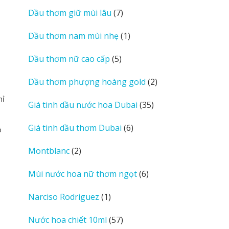
sản
7
Dầu thơm giữ mùi lâu
7
phẩm
sản
1
Dầu thơm nam mùi nhẹ
1
phẩm
sản
5
Dầu thơm nữ cao cấp
5
phẩm
sản
2
Dầu thơm phượng hoàng gold
2
phẩm
sản
hỉ
35
Giá tinh dầu nước hoa Dubai
35
phẩm
sản
6
Giá tinh dầu thơm Dubai
6
phẩm
ó
sản
2
Montblanc
2
phẩm
sản
6
Mùi nước hoa nữ thơm ngọt
6
phẩm
sản
1
Narciso Rodriguez
1
phẩm
sản
57
Nước hoa chiết 10ml
57
phẩm