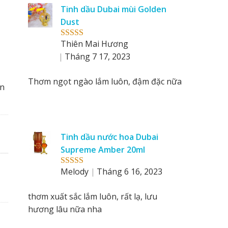
reviews
Tinh dầu Dubai mùi Golden
by
Dust
Thiên Mai Hương
Rated
5
out
of 5
Tháng 7 17, 2023
Thơm ngọt ngào lắm luôn, đậm đặc nữa
ạn
Tinh dầu nước hoa Dubai
Supreme Amber 20ml
Melody
Tháng 6 16, 2023
Rated
5
out
of 5
thơm xuất sắc lắm luôn, rất lạ, lưu
hương lâu nữa nha