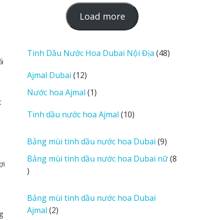
L
Load more
o
a
d
48
Tinh Dầu Nước Hoa Dubai Nội Địa
48
ổi
m
sản
12
Ajmal Dubai
12
o
phẩm
sản
r
1
Nước hoa Ajmal
1
phẩm
e
t
sản
r
10
Tinh dầu nước hoa Ajmal
10
phẩm
e
sản
v
phẩm
9
Bảng mùi tinh dầu nước hoa Dubai
9
i
sản
Bảng mùi tinh dầu nước hoa Dubai nữ
8
e
ợi
phẩm
8
w
sản
s
phẩm
Bảng mùi tinh dầu nước hoa Dubai
2
Ajmal
2
g