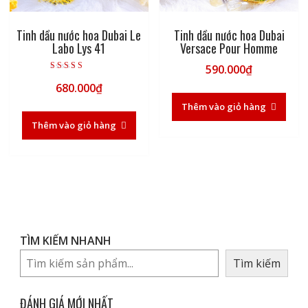
Tinh dầu nước hoa Dubai Le
Tinh dầu nước hoa Dubai
Labo Lys 41
Versace Pour Homme
590.000
₫
Được xếp hạng
680.000
₫
5.00
5 sao
Thêm vào giỏ hàng
Thêm vào giỏ hàng
TÌM KIẾM NHANH
Tìm kiếm
ĐÁNH GIÁ MỚI NHẤT