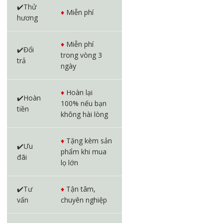
✔️Thử
♦️
Miễn phí
hương
♦️
Miễn phí
✔️Đổi
trong vòng 3
trả
ngày
♦️
Hoàn lại
✔️Hoàn
100% nếu bạn
tiền
không hài lòng
♦️
Tặng kèm sản
✔️Ưu
phẩm khi mua
đãi
lọ lớn
✔️Tư
♦️
Tận tâm,
vấn
chuyên nghiệp