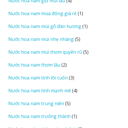
4
Nước hoa nam giữ mùi lâu
4
phẩm
sản
1
Nước hoa nam mùa đông giá rẻ
1
phẩm
sản
1
Nước hoa nam mùi gỗ đàn hương
1
phẩm
sản
5
Nước hoa nam mùi nhẹ nhàng
5
phẩm
sản
5
Nước hoa nam mùi thơm quyến rũ
5
phẩm
sản
2
Nước hoa nam thơm lâu
2
phẩm
sản
3
Nước hoa nam tính lôi cuốn
3
phẩm
sản
4
Nước hoa nam tính mạnh mẽ
4
phẩm
sản
5
Nước hoa nam trung niên
5
phẩm
sản
1
Nước hoa nam trưởng thành
1
phẩm
sản