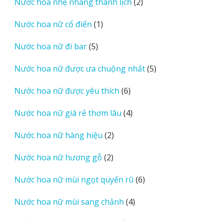
2
Nước hoa nhẹ nhàng thanh lịch
2
phẩm
sản
1
Nước hoa nữ cổ điển
1
phẩm
sản
5
Nước hoa nữ đi bar
5
phẩm
sản
5
Nước hoa nữ được ưa chuộng nhất
5
phẩm
sản
6
Nước hoa nữ được yêu thích
6
phẩm
sản
4
Nước hoa nữ giá rẻ thơm lâu
4
phẩm
sản
2
Nước hoa nữ hàng hiệu
2
phẩm
sản
2
Nước hoa nữ hương gỗ
2
phẩm
sản
6
Nước hoa nữ mùi ngọt quyến rũ
6
phẩm
sản
4
Nước hoa nữ mùi sang chảnh
4
phẩm
sản