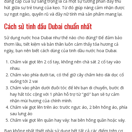
đẳng cấp của sự sang trọng là cả một sự tương phản đầy thu
hút giữa sự trẻ trung của kẹo. Từ đó giúp nàng cảm nhận được
sự ngọt ngào, quyến rũ và đầy nữ tính mà sản phẩm mang lại.
Cách sử tinh dầu Dubai chuẩn nhất
Sử dụng nước hoa Dubai như thế nào cho đúng? Để đảm bảo
thơm lâu, tiết kiệm và bản thân luôn cảm thấy tỏa hương cả
ngày, bạn nên biết cách dùng của tinh dầu nước hoa Dubai.
Chấm vài giọt lên 2 cổ tay, không nên chà sát 2 cổ tay vào
nhau.
Chấm vào phía dưới tai, có thể giữ cây chấm kéo dài dọc cổ
xuống tới 2 vai
Chấm vào phần dưới đuôi tóc để khi bạn di chuyển, bước đi
hay hất tóc cộng với 1 phần hỗ trợ từ “gió” bạn sẽ tự cảm
nhận mùi hương của chính mình.
Chấm vài giọt lên trên áo: trước ngực áo, 2 bên hông áo, phía
sau lưng áo
Chấm vài giọt lên quần hay váy: hai bên hông quần hoặc váy.
Bạn không nhất thiết phải sử dụng hết tất cả các điểm trên cơ