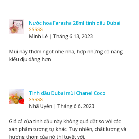
Nước hoa Farasha 28ml tinh dầu Dubai
Minh Lê
Tháng 6 13, 2023
Rated
5
out
of 5
Mùi này thơm ngọt nhẹ nha, hợp những cô nàng
kiểu dịu dàng hơn
Tinh dầu Dubai mùi Chanel Coco
Nhã Uyên
Tháng 6 6, 2023
Rated
5
out
of 5
Giá cả của tinh dầu này không quá đắt so với các
sản phẩm tương tự khác. Tuy nhiên, chất lượng và
hương thơm của nó thì tuyệt vời.