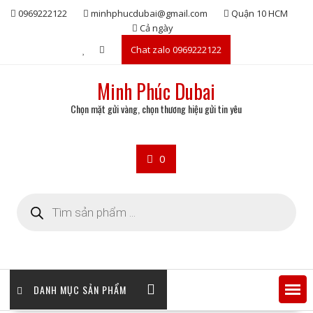
Skip
0969222122
minhphucdubai@gmail.com
Quận 10 HCM
to
Cả ngày
content
Chat zalo 0969222122
Minh Phúc Dubai
Chọn mặt gửi vàng, chọn thương hiệu gửi tin yêu
0
Tìm
kiếm
sản
phẩm
DANH MỤC SẢN PHẨM