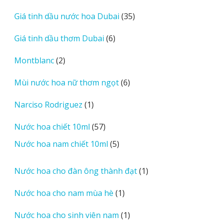
sản
35
Giá tinh dầu nước hoa Dubai
35
phẩm
sản
6
Giá tinh dầu thơm Dubai
6
phẩm
sản
2
Montblanc
2
phẩm
sản
6
Mùi nước hoa nữ thơm ngọt
6
phẩm
sản
1
Narciso Rodriguez
1
phẩm
sản
57
Nước hoa chiết 10ml
57
phẩm
sản
5
Nước hoa nam chiết 10ml
5
phẩm
sản
phẩm
1
Nước hoa cho đàn ông thành đạt
1
sản
1
Nước hoa cho nam mùa hè
1
phẩm
sản
1
Nước hoa cho sinh viên nam
1
phẩm