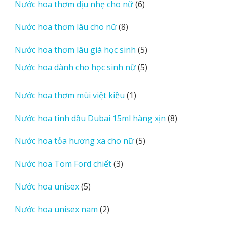
6
Nước hoa thơm dịu nhẹ cho nữ
6
phẩm
sản
8
Nước hoa thơm lâu cho nữ
8
phẩm
sản
5
Nước hoa thơm lâu giá học sinh
5
phẩm
sản
5
Nước hoa dành cho học sinh nữ
5
phẩm
sản
phẩm
1
Nước hoa thơm mùi việt kiều
1
sản
8
Nước hoa tinh dầu Dubai 15ml hàng xịn
8
phẩm
sản
5
Nước hoa tỏa hương xa cho nữ
5
phẩm
sản
3
Nước hoa Tom Ford chiết
3
phẩm
sản
5
Nước hoa unisex
5
phẩm
sản
2
Nước hoa unisex nam
2
phẩm
sản