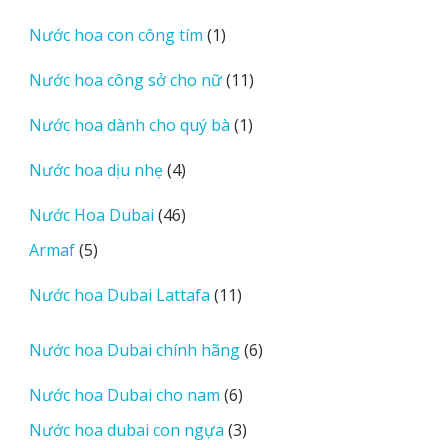
sản
1
Nước hoa con công tím
1
phẩm
sản
11
Nước hoa công sở cho nữ
11
phẩm
sản
1
Nước hoa dành cho quý bà
1
phẩm
sản
4
Nước hoa dịu nhẹ
4
phẩm
sản
46
Nước Hoa Dubai
46
phẩm
sản
5
Armaf
5
phẩm
sản
11
Nước hoa Dubai Lattafa
11
phẩm
sản
phẩm
6
Nước hoa Dubai chính hãng
6
sản
6
Nước hoa Dubai cho nam
6
phẩm
sản
3
Nước hoa dubai con ngựa
3
phẩm