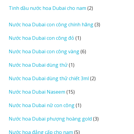
sản
2
Tinh dầu nước hoa Dubai cho nam
2
phẩm
sản
phẩm
3
Nước hoa Dubai con công chính hãng
3
sản
1
Nước hoa Dubai con công đỏ
1
phẩm
sản
6
Nước hoa Dubai con công vàng
6
phẩm
sản
1
Nước hoa Dubai dùng thử
1
phẩm
sản
2
Nước hoa Dubai dùng thử chiết 3ml
2
phẩm
sản
15
Nước hoa Dubai Naseem
15
phẩm
sản
1
Nước hoa Dubai nữ con công
1
phẩm
sản
3
Nước hoa Dubai phượng hoàng gold
3
phẩm
sản
5
Nước hoa đẳng cấp cho nam
5
phẩm