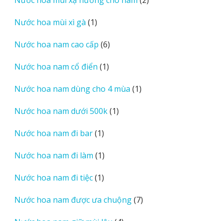
phẩm
sản
1
Nước hoa mùi xì gà
1
phẩm
sản
6
Nước hoa nam cao cấp
6
phẩm
sản
1
Nước hoa nam cổ điển
1
phẩm
sản
1
Nước hoa nam dùng cho 4 mùa
1
phẩm
sản
1
Nước hoa nam dưới 500k
1
phẩm
sản
1
Nước hoa nam đi bar
1
phẩm
sản
1
Nước hoa nam đi làm
1
phẩm
sản
1
Nước hoa nam đi tiệc
1
phẩm
sản
7
Nước hoa nam được ưa chuộng
7
phẩm
sản