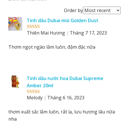
Order
Order by
reviews
Tinh dầu Dubai mùi Golden Dust
by
Thiên Mai Hương
Tháng 7 17, 2023
Rated
5
out
of 5
Thơm ngọt ngào lắm luôn, đậm đặc nữa
Tinh dầu nước hoa Dubai Supreme
Amber 20ml
Melody
Tháng 6 16, 2023
Rated
5
out
of 5
thơm xuất sắc lắm luôn, rất lạ, lưu hương lâu nữa
nha