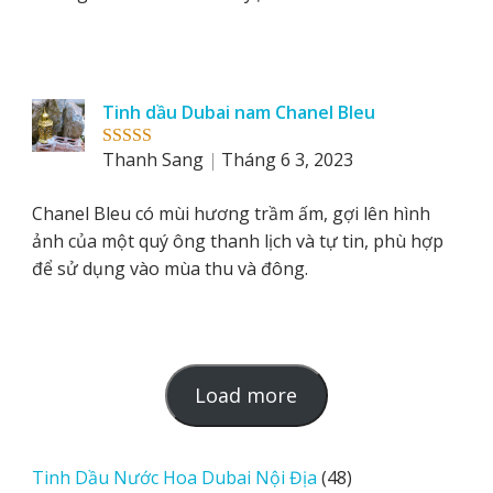
Tinh dầu Dubai nam Chanel Bleu
Thanh Sang
Tháng 6 3, 2023
Rated
5
out
of 5
Chanel Bleu có mùi hương trầm ấm, gợi lên hình
ảnh của một quý ông thanh lịch và tự tin, phù hợp
để sử dụng vào mùa thu và đông.
L
Load more
o
a
d
48
Tinh Dầu Nước Hoa Dubai Nội Địa
48