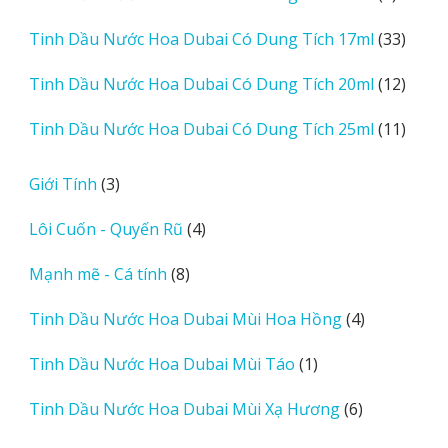
sản
33
Tinh Dầu Nước Hoa Dubai Có Dung Tích 17ml
33
phẩm
sản
12
Tinh Dầu Nước Hoa Dubai Có Dung Tích 20ml
12
phẩm
sản
11
Tinh Dầu Nước Hoa Dubai Có Dung Tích 25ml
11
phẩm
sản
phẩm
3
Giới Tính
3
sản
4
Lôi Cuốn - Quyến Rũ
4
phẩm
sản
8
Mạnh mẽ - Cá tính
8
phẩm
sản
4
Tinh Dầu Nước Hoa Dubai Mùi Hoa Hồng
4
phẩm
sản
1
Tinh Dầu Nước Hoa Dubai Mùi Táo
1
phẩm
sản
6
Tinh Dầu Nước Hoa Dubai Mùi Xạ Hương
6
phẩm
sản