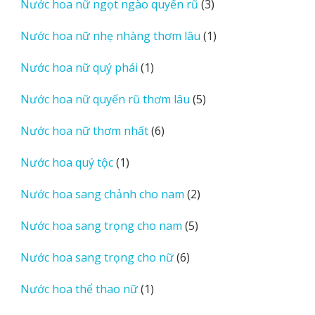
3
Nước hoa nữ ngọt ngào quyến rũ
3
phẩm
sản
1
Nước hoa nữ nhẹ nhàng thơm lâu
1
phẩm
sản
1
Nước hoa nữ quý phái
1
phẩm
sản
5
Nước hoa nữ quyến rũ thơm lâu
5
phẩm
sản
6
Nước hoa nữ thơm nhất
6
phẩm
sản
1
Nước hoa quý tộc
1
phẩm
sản
2
Nước hoa sang chảnh cho nam
2
phẩm
sản
5
Nước hoa sang trọng cho nam
5
phẩm
sản
6
Nước hoa sang trọng cho nữ
6
phẩm
sản
1
Nước hoa thể thao nữ
1
phẩm
sản