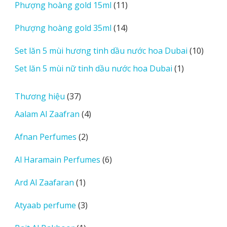
11
Phượng hoàng gold 15ml
11
phẩm
sản
14
Phượng hoàng gold 35ml
14
phẩm
sản
10
Set lăn 5 mùi hương tinh dầu nước hoa Dubai
10
phẩm
sản
1
Set lăn 5 mùi nữ tinh dầu nước hoa Dubai
1
phẩm
sản
phẩm
37
Thương hiệu
37
sản
4
Aalam Al Zaafran
4
phẩm
sản
2
Afnan Perfumes
2
phẩm
sản
6
Al Haramain Perfumes
6
phẩm
sản
1
Ard Al Zaafaran
1
phẩm
sản
3
Atyaab perfume
3
phẩm
sản