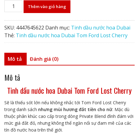
Tinh
Thêm vào giỏ hàng
dầu
nước
hoa
SKU:
4447645622
Danh mục:
Tinh dầu nước hoa Dubai
Dubai
Thẻ:
Tinh dầu nước hoa Dubai Tom Ford Lost Cherry
Tom
Ford
Lost
Mô tả
Đánh giá (0)
Cherry
số
Mô tả
lượng
Tinh dầu nước hoa Dubai Tom Ford Lost Cherry
Sẽ là thiếu sót lớn nếu không nhắc tới Tom Ford Lost Cherry
trong danh sách
nhưng mùi hương đắt tiền cho nữ
. Mặc dù
thuộc phân khúc cao cấp trong dòng Private Blend đình đám với
mức giá đắt đỏ, nhưng không thể ngăn nổi sự đam mê của các
tín đồ nước hoa trên thế giới.