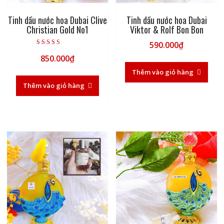
Tinh dầu nước hoa Dubai Clive
Tinh dầu nước hoa Dubai
Christian Gold No1
Viktor & Rolf Bon Bon
590.000
₫
Được xếp hạng
850.000
₫
5.00
5 sao
Thêm vào giỏ hàng
Thêm vào giỏ hàng