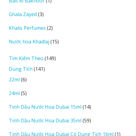
1
Bait Al Bakhoor
1
phẩm
sản
3
Ghala Zayed
3
phẩm
sản
2
Khalis Perfumes
2
phẩm
sản
15
Nước hoa Khadlaj
15
phẩm
sản
phẩm
149
Tìm Kiếm Theo
149
sản
141
Dung Tích
141
phẩm
sản
6
22ml
6
phẩm
sản
5
24ml
5
phẩm
sản
14
Tinh Dầu Nước Hoa Dubai 15ml
14
phẩm
sản
59
Tinh Dầu Nước Hoa Dubai 35ml
59
phẩm
sản
1
Tinh Dầu Nước Hoa Dubai Có Dung Tích 16ml
1
phẩm