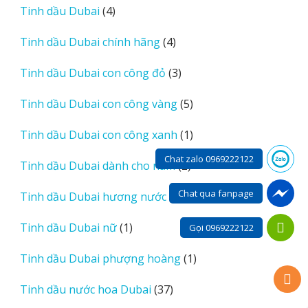
phẩm
4
Tinh dầu Dubai
4
sản
4
Tinh dầu Dubai chính hãng
4
phẩm
sản
3
Tinh dầu Dubai con công đỏ
3
phẩm
sản
5
Tinh dầu Dubai con công vàng
5
phẩm
sản
1
Tinh dầu Dubai con công xanh
1
phẩm
sản
Chat zalo 0969222122
2
Tinh dầu Dubai dành cho nam
2
phẩm
sản
Chat qua fanpage
18
Tinh dầu Dubai hương nước hoa
18
phẩm
sản
1
Tinh dầu Dubai nữ
1
Gọi 0969222122
phẩm
sản
1
Tinh dầu Dubai phượng hoàng
1
phẩm
sản
37
Tinh dầu nước hoa Dubai
37
phẩm
sản