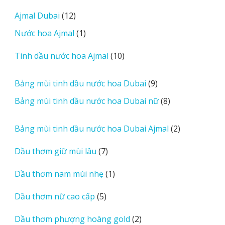
m
sản
12
Ajmal Dubai
12
o
phẩm
sản
r
1
Nước hoa Ajmal
1
phẩm
e
sản
r
10
Tinh dầu nước hoa Ajmal
10
phẩm
e
sản
v
phẩm
9
Bảng mùi tinh dầu nước hoa Dubai
9
i
sản
8
Bảng mùi tinh dầu nước hoa Dubai nữ
8
e
phẩm
sản
w
phẩm
2
Bảng mùi tinh dầu nước hoa Dubai Ajmal
2
s
sản
7
Dầu thơm giữ mùi lâu
7
phẩm
sản
1
Dầu thơm nam mùi nhẹ
1
phẩm
sản
5
Dầu thơm nữ cao cấp
5
phẩm
sản
2
Dầu thơm phượng hoàng gold
2
phẩm