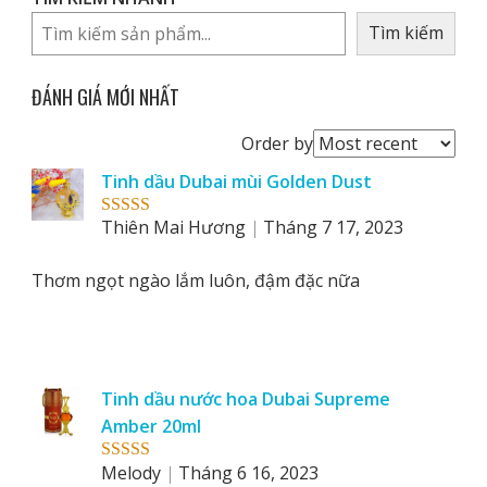
Tìm kiếm
ĐÁNH GIÁ MỚI NHẤT
Order
Order by
reviews
Tinh dầu Dubai mùi Golden Dust
by
Thiên Mai Hương
Tháng 7 17, 2023
Rated
5
out
of 5
Thơm ngọt ngào lắm luôn, đậm đặc nữa
Tinh dầu nước hoa Dubai Supreme
Amber 20ml
Melody
Tháng 6 16, 2023
Rated
5
out