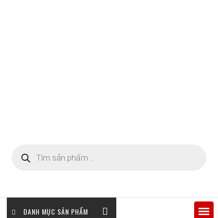
Tìm
kiếm
sản
phẩm
DANH MỤC SẢN PHẨM