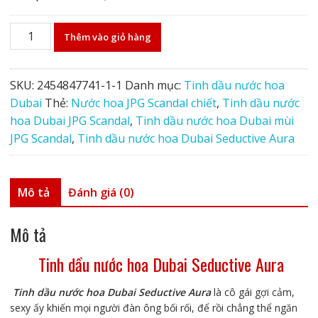
Tinh
Thêm vào giỏ hàng
dầu
nước
hoa
SKU:
2454847741-1-1
Danh mục:
Tinh dầu nước hoa
Dubai
Dubai
Thẻ:
Nước hoa JPG Scandal chiết
,
Tinh dầu nước
Seductive
hoa Dubai JPG Scandal
,
Tinh dầu nước hoa Dubai mùi
Aura
JPG Scandal
,
Tinh dầu nước hoa Dubai Seductive Aura
số
lượng
Mô tả
Đánh giá (0)
Mô tả
Tinh dầu nước hoa Dubai Seductive Aura
Tinh dầu nước hoa Dubai Seductive Aura
là cô gái gợi cảm,
sexy ấy khiến mọi người đàn ông bối rối, để rồi chẳng thể ngăn