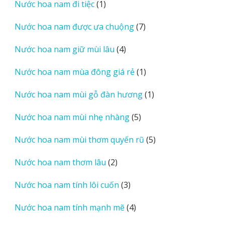
1
Nước hoa nam đi tiệc
1
phẩm
sản
7
Nước hoa nam được ưa chuộng
7
phẩm
sản
4
Nước hoa nam giữ mùi lâu
4
phẩm
sản
1
Nước hoa nam mùa đông giá rẻ
1
phẩm
sản
1
Nước hoa nam mùi gỗ đàn hương
1
phẩm
sản
5
Nước hoa nam mùi nhẹ nhàng
5
phẩm
sản
5
Nước hoa nam mùi thơm quyến rũ
5
phẩm
sản
2
Nước hoa nam thơm lâu
2
phẩm
sản
3
Nước hoa nam tính lôi cuốn
3
phẩm
sản
4
Nước hoa nam tính mạnh mẽ
4
phẩm
sản