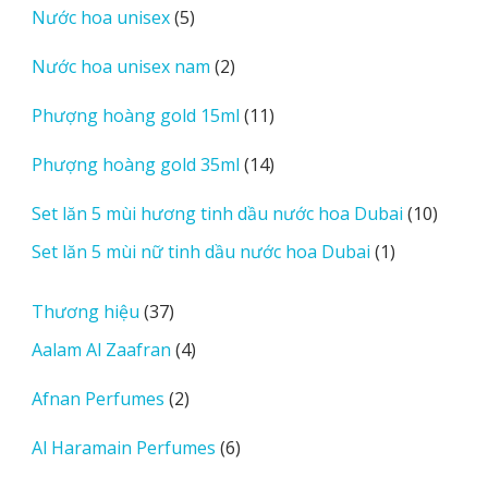
5
Nước hoa unisex
5
phẩm
sản
2
Nước hoa unisex nam
2
phẩm
sản
11
Phượng hoàng gold 15ml
11
phẩm
sản
14
Phượng hoàng gold 35ml
14
phẩm
sản
10
Set lăn 5 mùi hương tinh dầu nước hoa Dubai
10
phẩm
sản
1
Set lăn 5 mùi nữ tinh dầu nước hoa Dubai
1
phẩm
sản
phẩm
37
Thương hiệu
37
sản
4
Aalam Al Zaafran
4
phẩm
sản
2
Afnan Perfumes
2
phẩm
sản
6
Al Haramain Perfumes
6
phẩm
sản