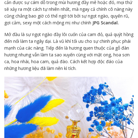
cản được sự cám dỗ trong mùi hương đầy mê hoặc đó, mọi thứ
sẽ xảy ra một cách tự nhiên nhất, mà ngay cả chính cô nàng này
cũng chẳng bao giờ có thể ngờ tới bởi sự ngọt ngào, quyến rũ,
gợi cảm, sexy một cách mộng mị như chính
JPG Scandal.
Mở đầu là sự ngọt ngào đầy lôi cuốn của cam đỏ, quả quýt hồng
đến nổi làm ta ngây dại. Là vũ khí tối ưu cho sự chinh phục phái
mạnh của các nàng. Tiếp đến là hương quen thuộc của gỗ đàn
hương nhưng vẫn làm ta sao xuyến cùng với mật ong, hoa sơn
ca, hoa nhài, hoa cam, quả đào. Cách kết hợp độc đáo của
những hương liệu đã làm nên kì tích.