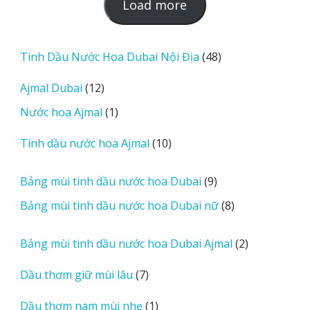
L
Load more
o
a
d
48
Tinh Dầu Nước Hoa Dubai Nội Địa
48
m
sản
12
Ajmal Dubai
12
o
phẩm
sản
r
1
Nước hoa Ajmal
1
phẩm
e
sản
r
10
Tinh dầu nước hoa Ajmal
10
phẩm
e
sản
v
phẩm
9
Bảng mùi tinh dầu nước hoa Dubai
9
i
sản
8
Bảng mùi tinh dầu nước hoa Dubai nữ
8
e
phẩm
sản
w
phẩm
2
Bảng mùi tinh dầu nước hoa Dubai Ajmal
2
s
sản
7
Dầu thơm giữ mùi lâu
7
phẩm
sản
1
Dầu thơm nam mùi nhẹ
1
phẩm