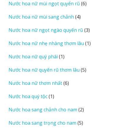
6
Nước hoa nữ mùi ngọt quyến rũ
6
phẩm
sản
4
Nước hoa nữ mùi sang chảnh
4
phẩm
sản
3
Nước hoa nữ ngọt ngào quyến rũ
3
phẩm
sản
1
Nước hoa nữ nhẹ nhàng thơm lâu
1
phẩm
sản
1
Nước hoa nữ quý phái
1
phẩm
sản
5
Nước hoa nữ quyến rũ thơm lâu
5
phẩm
sản
6
Nước hoa nữ thơm nhất
6
phẩm
sản
1
Nước hoa quý tộc
1
phẩm
sản
2
Nước hoa sang chảnh cho nam
2
phẩm
sản
5
Nước hoa sang trọng cho nam
5
phẩm
sản