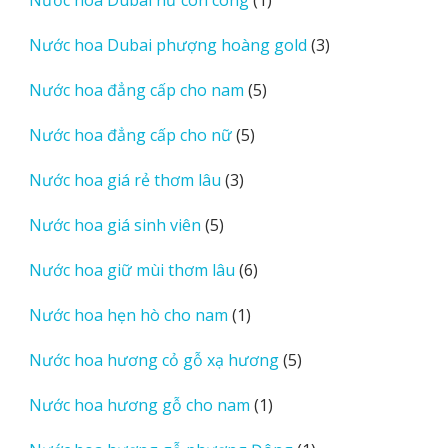
phẩm
sản
3
Nước hoa Dubai phượng hoàng gold
3
phẩm
sản
5
Nước hoa đẳng cấp cho nam
5
phẩm
sản
5
Nước hoa đẳng cấp cho nữ
5
phẩm
sản
3
Nước hoa giá rẻ thơm lâu
3
phẩm
sản
5
Nước hoa giá sinh viên
5
phẩm
sản
6
Nước hoa giữ mùi thơm lâu
6
phẩm
sản
1
Nước hoa hẹn hò cho nam
1
phẩm
sản
5
Nước hoa hương cỏ gỗ xạ hương
5
phẩm
sản
1
Nước hoa hương gỗ cho nam
1
phẩm
sản