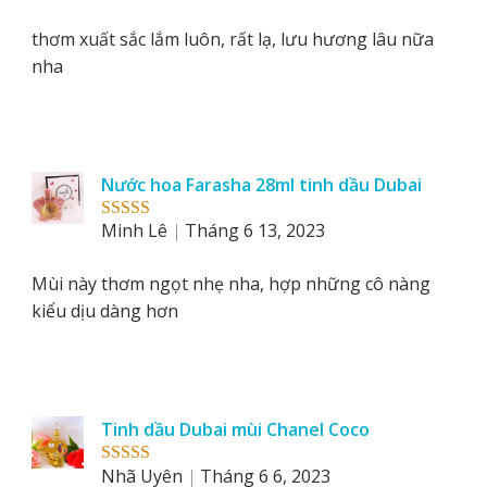
of 5
thơm xuất sắc lắm luôn, rất lạ, lưu hương lâu nữa
nha
Nước hoa Farasha 28ml tinh dầu Dubai
Minh Lê
Tháng 6 13, 2023
Rated
5
out
of 5
Mùi này thơm ngọt nhẹ nha, hợp những cô nàng
kiểu dịu dàng hơn
Tinh dầu Dubai mùi Chanel Coco
Nhã Uyên
Tháng 6 6, 2023
Rated
5
out