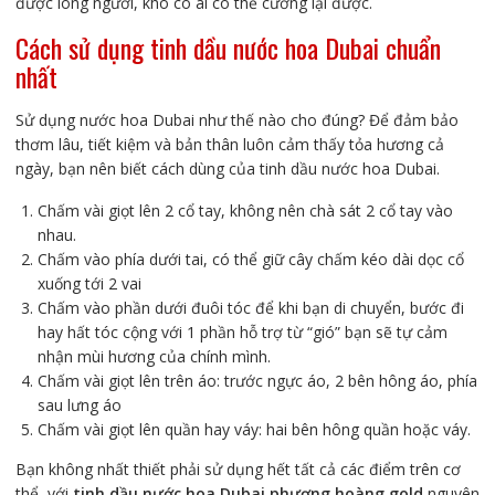
được lòng người, khó có ai có thể cưỡng lại được.
Cách sử dụng tinh dầu nước hoa Dubai chuẩn
nhất
Sử dụng nước hoa Dubai như thế nào cho đúng? Để đảm bảo
thơm lâu, tiết kiệm và bản thân luôn cảm thấy tỏa hương cả
ngày, bạn nên biết cách dùng của tinh dầu nước hoa Dubai.
Chấm vài giọt lên 2 cổ tay, không nên chà sát 2 cổ tay vào
nhau.
Chấm vào phía dưới tai, có thể giữ cây chấm kéo dài dọc cổ
xuống tới 2 vai
Chấm vào phần dưới đuôi tóc để khi bạn di chuyển, bước đi
hay hất tóc cộng với 1 phần hỗ trợ từ “gió” bạn sẽ tự cảm
nhận mùi hương của chính mình.
Chấm vài giọt lên trên áo: trước ngực áo, 2 bên hông áo, phía
sau lưng áo
Chấm vài giọt lên quần hay váy: hai bên hông quần hoặc váy.
Bạn không nhất thiết phải sử dụng hết tất cả các điểm trên cơ
thể, với
tinh dầu nước hoa Dubai phượng hoàng gold
nguyên