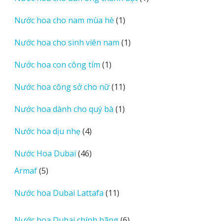
sản
1
Nước hoa cho nam mùa hè
1
phẩm
sản
1
Nước hoa cho sinh viên nam
1
phẩm
sản
1
Nước hoa con công tím
1
phẩm
sản
11
Nước hoa công sở cho nữ
11
phẩm
sản
1
Nước hoa dành cho quý bà
1
phẩm
sản
4
Nước hoa dịu nhẹ
4
phẩm
sản
46
Nước Hoa Dubai
46
phẩm
sản
5
Armaf
5
phẩm
sản
11
Nước hoa Dubai Lattafa
11
phẩm
sản
phẩm
6
Nước hoa Dubai chính hãng
6