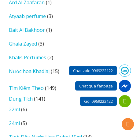
1
Ard Al Zaafaran
1
phẩm
sản
3
Atyaab perfume
3
phẩm
sản
1
Bait Al Bakhoor
1
phẩm
sản
3
Ghala Zayed
3
phẩm
sản
2
Khalis Perfumes
2
phẩm
sản
15
Nước hoa Khadlaj
15
Chat zalo 0969222122
phẩm
sản
phẩm
Chat qua fanpage
149
Tìm Kiếm Theo
149
sản
141
Dung Tích
141
Gọi 0969222122
phẩm
sản
6
22ml
6
phẩm
sản
5
24ml
5
phẩm
sản
14
Tinh Dầu Nước Hoa Dubai 15ml
14