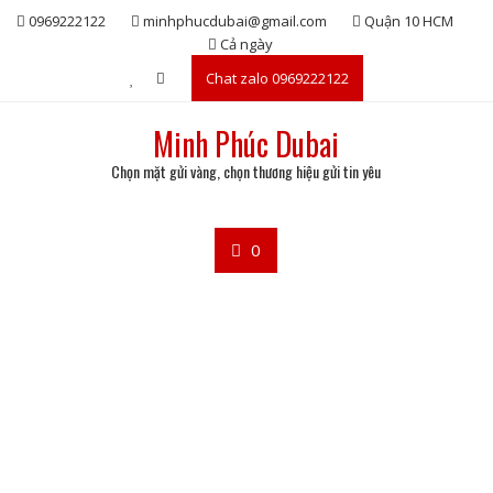
Skip
0969222122
minhphucdubai@gmail.com
Quận 10 HCM
to
Cả ngày
content
Chat zalo 0969222122
Minh Phúc Dubai
Chọn mặt gửi vàng, chọn thương hiệu gửi tin yêu
0