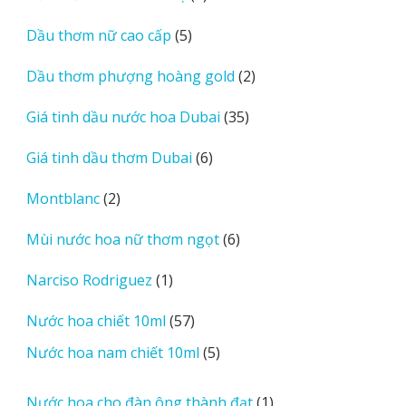
sản
5
Dầu thơm nữ cao cấp
5
phẩm
sản
2
Dầu thơm phượng hoàng gold
2
phẩm
sản
35
Giá tinh dầu nước hoa Dubai
35
phẩm
sản
6
Giá tinh dầu thơm Dubai
6
phẩm
sản
2
Montblanc
2
phẩm
sản
6
Mùi nước hoa nữ thơm ngọt
6
phẩm
sản
1
Narciso Rodriguez
1
phẩm
sản
57
Nước hoa chiết 10ml
57
phẩm
sản
5
Nước hoa nam chiết 10ml
5
phẩm
sản
phẩm
1
Nước hoa cho đàn ông thành đạt
1