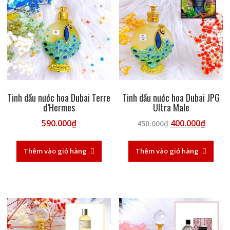
Tinh dầu nước hoa Dubai Terre
Tinh dầu nước hoa Dubai JPG
d’Hermes
Ultra Male
Giá
Giá
590.000
₫
400.000
₫
450.000
₫
gốc
hiện
là:
tại
Thêm vào giỏ hàng
Thêm vào giỏ hàng
450.000₫.
là:
400.00