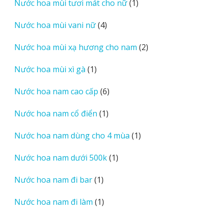
1
Nước hoa mùi tươi mát cho nữ
1
phẩm
sản
4
Nước hoa mùi vani nữ
4
phẩm
sản
2
Nước hoa mùi xạ hương cho nam
2
phẩm
sản
1
Nước hoa mùi xì gà
1
phẩm
sản
6
Nước hoa nam cao cấp
6
phẩm
sản
1
Nước hoa nam cổ điển
1
phẩm
sản
1
Nước hoa nam dùng cho 4 mùa
1
phẩm
sản
1
Nước hoa nam dưới 500k
1
phẩm
sản
1
Nước hoa nam đi bar
1
phẩm
sản
1
Nước hoa nam đi làm
1
phẩm
sản