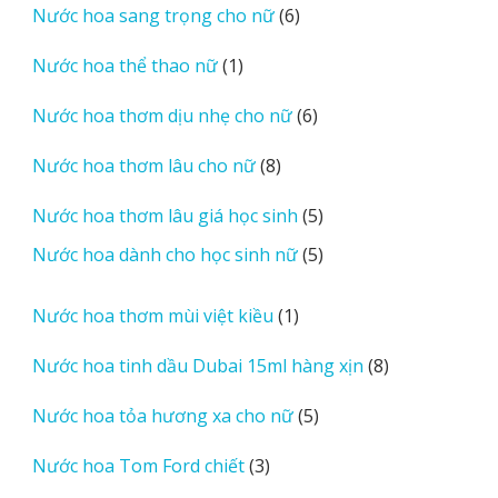
6
Nước hoa sang trọng cho nữ
6
phẩm
sản
1
Nước hoa thể thao nữ
1
phẩm
sản
6
Nước hoa thơm dịu nhẹ cho nữ
6
phẩm
sản
8
Nước hoa thơm lâu cho nữ
8
phẩm
sản
5
Nước hoa thơm lâu giá học sinh
5
phẩm
sản
5
Nước hoa dành cho học sinh nữ
5
phẩm
sản
phẩm
1
Nước hoa thơm mùi việt kiều
1
sản
8
Nước hoa tinh dầu Dubai 15ml hàng xịn
8
phẩm
sản
5
Nước hoa tỏa hương xa cho nữ
5
phẩm
sản
3
Nước hoa Tom Ford chiết
3
phẩm
sản