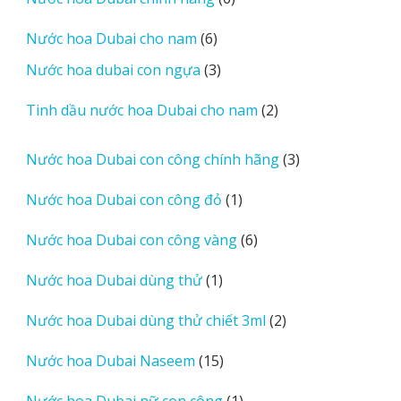
sản
6
Nước hoa Dubai cho nam
6
phẩm
sản
3
Nước hoa dubai con ngựa
3
phẩm
sản
2
Tinh dầu nước hoa Dubai cho nam
2
phẩm
sản
phẩm
3
Nước hoa Dubai con công chính hãng
3
sản
1
Nước hoa Dubai con công đỏ
1
phẩm
sản
6
Nước hoa Dubai con công vàng
6
phẩm
sản
1
Nước hoa Dubai dùng thử
1
phẩm
sản
2
Nước hoa Dubai dùng thử chiết 3ml
2
phẩm
sản
15
Nước hoa Dubai Naseem
15
phẩm
sản
1
Nước hoa Dubai nữ con công
1