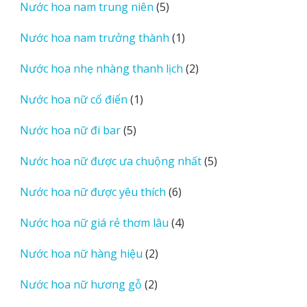
5
Nước hoa nam trung niên
5
phẩm
sản
1
Nước hoa nam trưởng thành
1
phẩm
sản
2
Nước hoa nhẹ nhàng thanh lịch
2
phẩm
sản
1
Nước hoa nữ cổ điển
1
phẩm
sản
5
Nước hoa nữ đi bar
5
phẩm
sản
5
Nước hoa nữ được ưa chuộng nhất
5
phẩm
sản
6
Nước hoa nữ được yêu thích
6
phẩm
sản
4
Nước hoa nữ giá rẻ thơm lâu
4
phẩm
sản
2
Nước hoa nữ hàng hiệu
2
phẩm
sản
2
Nước hoa nữ hương gỗ
2
phẩm
sản