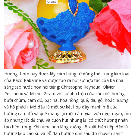
Hương thơm này được lấy cảm hứng từ dòng thời trang kim loại
của Paco Rabanne và được tạo ra bởi sự hợp tác của ba nhà
sáng tạo nước hoa nổi tiếng: Christophe Raynaud, Olivier
Pescheux và Michel Girard với sự pha trộn của các mùi hương:
bưởi chùm, cam đỏ, bạc hà, hoa hồng, quế, da, gỗ, hoắc hương
và hổ phách. Mở đầu là một sự kết hợp đầy mạnh mẽ của
hương cam đỏ và quế mang lại một cảm giác vừa ngọt ngào, ấm
áp nhưng rất dễ chịu và cuốn hút nhưng lại có chút hương nhân
tạo bên trong. Khi nước hoa lắng xuống sẽ xuất hiện tiếp đến là
hương kẹo cao su và gỗ đàn hương dần sau đó chuyển sang