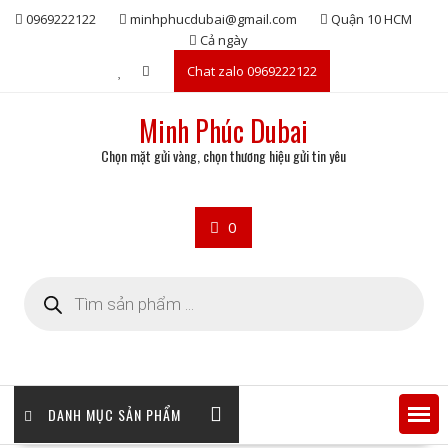
Skip
0969222122
minhphucdubai@gmail.com
Quận 10 HCM
to
Cả ngày
content
Chat zalo 0969222122
Minh Phúc Dubai
Chọn mặt gửi vàng, chọn thương hiệu gửi tin yêu
0
Tìm
kiếm
sản
phẩm
DANH MỤC SẢN PHẨM