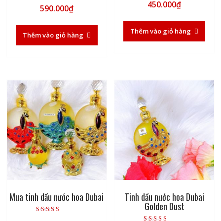
Được xếp hạng
450.000
₫
590.000
₫
5.00
5 sao
Thêm vào giỏ hàng
Thêm vào giỏ hàng
Mua tinh dầu nước hoa Dubai
Tinh dầu nước hoa Dubai
Golden Dust
Được xếp hạng