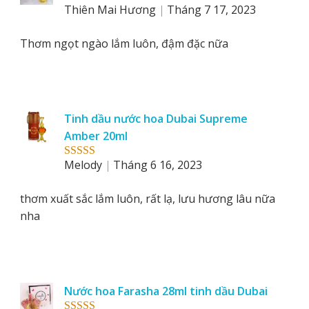
Thiên Mai Hương
Tháng 7 17, 2023
Rated
5
out
of 5
Thơm ngọt ngào lắm luôn, đậm đặc nữa
Tinh dầu nước hoa Dubai Supreme
Amber 20ml
Melody
Tháng 6 16, 2023
Rated
5
out
of 5
thơm xuất sắc lắm luôn, rất lạ, lưu hương lâu nữa
nha
Nước hoa Farasha 28ml tinh dầu Dubai