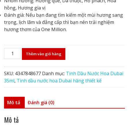
Nhóm hương: Hương quế, Da thuộc, Hổ phách, Hoa
hồng, Hương gia vị
Đánh giá: Nếu bạn đang tìm kiếm một mùi hương sang
trọng, lịch lãm và đẳng cấp thì bạn nên trải nghiệm
hương thơm của One Million.
Tinh
Thêm vào giỏ hàng
dầu
nước
hoa
SKU:
4347848677
Danh mục:
Tinh Dầu Nước Hoa Dubai
Dubai
35ml
,
Tinh dầu nước hoa Dubai hàng thiết kế
One
Million
số
Mô tả
Đánh giá (0)
lượng
Mô tả