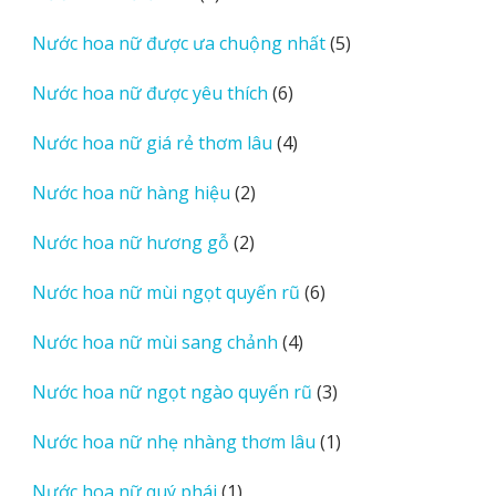
sản
5
Nước hoa nữ được ưa chuộng nhất
5
phẩm
sản
6
Nước hoa nữ được yêu thích
6
phẩm
sản
4
Nước hoa nữ giá rẻ thơm lâu
4
phẩm
sản
2
Nước hoa nữ hàng hiệu
2
phẩm
sản
2
Nước hoa nữ hương gỗ
2
phẩm
sản
6
Nước hoa nữ mùi ngọt quyến rũ
6
phẩm
sản
4
Nước hoa nữ mùi sang chảnh
4
phẩm
sản
3
Nước hoa nữ ngọt ngào quyến rũ
3
phẩm
sản
1
Nước hoa nữ nhẹ nhàng thơm lâu
1
phẩm
sản
1
Nước hoa nữ quý phái
1
phẩm