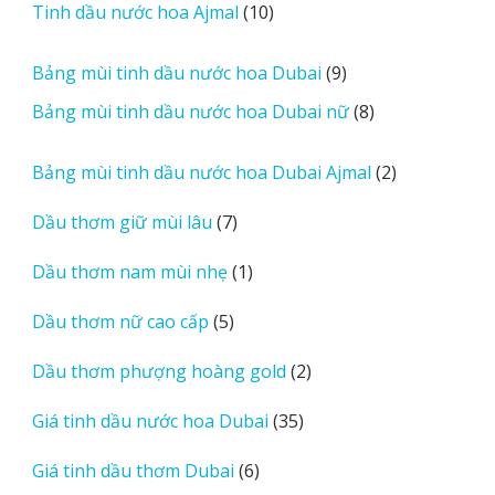
r
10
Tinh dầu nước hoa Ajmal
10
phẩm
e
sản
v
phẩm
9
Bảng mùi tinh dầu nước hoa Dubai
9
i
sản
8
Bảng mùi tinh dầu nước hoa Dubai nữ
8
e
phẩm
sản
w
phẩm
2
Bảng mùi tinh dầu nước hoa Dubai Ajmal
2
s
sản
7
Dầu thơm giữ mùi lâu
7
phẩm
sản
1
Dầu thơm nam mùi nhẹ
1
phẩm
sản
5
Dầu thơm nữ cao cấp
5
phẩm
sản
2
Dầu thơm phượng hoàng gold
2
phẩm
sản
35
Giá tinh dầu nước hoa Dubai
35
phẩm
sản
6
Giá tinh dầu thơm Dubai
6
phẩm