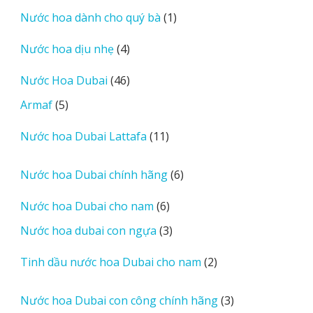
sản
1
Nước hoa dành cho quý bà
1
phẩm
sản
4
Nước hoa dịu nhẹ
4
phẩm
sản
46
Nước Hoa Dubai
46
phẩm
sản
5
Armaf
5
phẩm
sản
11
Nước hoa Dubai Lattafa
11
phẩm
sản
phẩm
6
Nước hoa Dubai chính hãng
6
sản
6
Nước hoa Dubai cho nam
6
phẩm
sản
3
Nước hoa dubai con ngựa
3
phẩm
sản
2
Tinh dầu nước hoa Dubai cho nam
2
phẩm
sản
phẩm
3
Nước hoa Dubai con công chính hãng
3