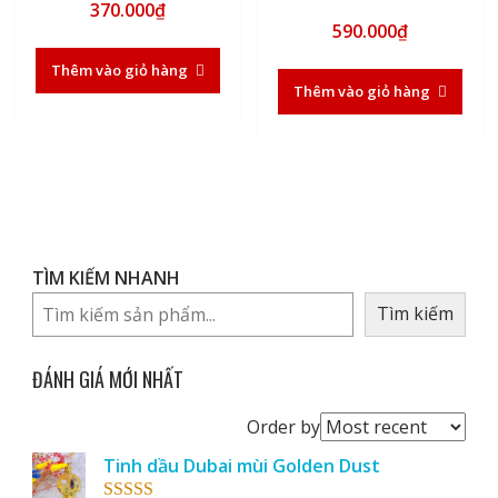
370.000
₫
5.00
Được xếp hạng
5 sao
590.000
₫
5.00
5 sao
Thêm vào giỏ hàng
Thêm vào giỏ hàng
TÌM KIẾM NHANH
Tìm kiếm
ĐÁNH GIÁ MỚI NHẤT
Order
Order by
reviews
Tinh dầu Dubai mùi Golden Dust
by