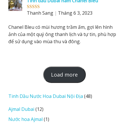
Tinh dầu Dubai nam Chanel Bleu
Thanh Sang
Tháng 6 3, 2023
Rated
5
out
of 5
Chanel Bleu có mùi hương trầm ấm, gợi lên hình
ảnh của một quý ông thanh lịch và tự tin, phù hợp
để sử dụng vào mùa thu và đông.
L
Load more
o
a
d
48
Tinh Dầu Nước Hoa Dubai Nội Địa
48
m
sản
12
Ajmal Dubai
12
o
phẩm
sản
r
1
Nước hoa Ajmal
1
phẩm
e
sản