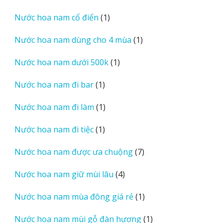
sản
1
Nước hoa nam cổ điển
1
phẩm
sản
1
Nước hoa nam dùng cho 4 mùa
1
phẩm
sản
1
Nước hoa nam dưới 500k
1
phẩm
sản
1
Nước hoa nam đi bar
1
phẩm
sản
1
Nước hoa nam đi làm
1
phẩm
sản
1
Nước hoa nam đi tiệc
1
phẩm
sản
7
Nước hoa nam được ưa chuộng
7
phẩm
sản
4
Nước hoa nam giữ mùi lâu
4
phẩm
sản
1
Nước hoa nam mùa đông giá rẻ
1
phẩm
sản
1
Nước hoa nam mùi gỗ đàn hương
1
phẩm