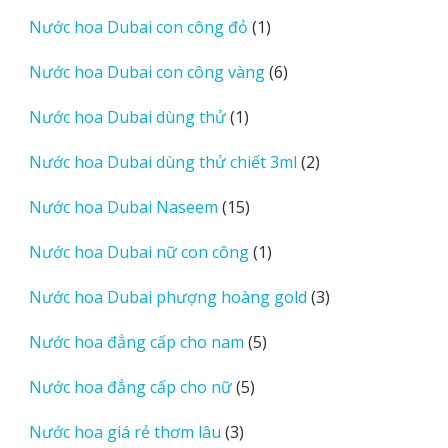
sản
1
Nước hoa Dubai con công đỏ
1
phẩm
sản
6
Nước hoa Dubai con công vàng
6
phẩm
sản
1
Nước hoa Dubai dùng thử
1
phẩm
sản
2
Nước hoa Dubai dùng thử chiết 3ml
2
phẩm
sản
15
Nước hoa Dubai Naseem
15
phẩm
sản
1
Nước hoa Dubai nữ con công
1
phẩm
sản
3
Nước hoa Dubai phượng hoàng gold
3
phẩm
sản
5
Nước hoa đẳng cấp cho nam
5
phẩm
sản
5
Nước hoa đẳng cấp cho nữ
5
phẩm
sản
3
Nước hoa giá rẻ thơm lâu
3
phẩm