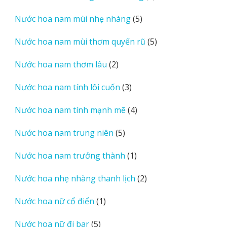
sản
5
Nước hoa nam mùi nhẹ nhàng
5
phẩm
sản
5
Nước hoa nam mùi thơm quyến rũ
5
phẩm
sản
2
Nước hoa nam thơm lâu
2
phẩm
sản
3
Nước hoa nam tính lôi cuốn
3
phẩm
sản
4
Nước hoa nam tính mạnh mẽ
4
phẩm
sản
5
Nước hoa nam trung niên
5
phẩm
sản
1
Nước hoa nam trưởng thành
1
phẩm
sản
2
Nước hoa nhẹ nhàng thanh lịch
2
phẩm
sản
1
Nước hoa nữ cổ điển
1
phẩm
sản
5
Nước hoa nữ đi bar
5
phẩm