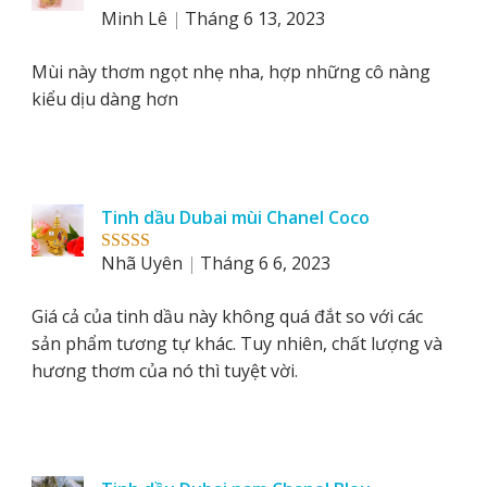
Minh Lê
Tháng 6 13, 2023
Rated
5
out
of 5
Mùi này thơm ngọt nhẹ nha, hợp những cô nàng
kiểu dịu dàng hơn
Tinh dầu Dubai mùi Chanel Coco
Nhã Uyên
Tháng 6 6, 2023
Rated
5
out
of 5
Giá cả của tinh dầu này không quá đắt so với các
sản phẩm tương tự khác. Tuy nhiên, chất lượng và
hương thơm của nó thì tuyệt vời.