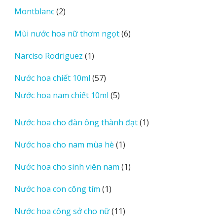
sản
2
Montblanc
2
phẩm
sản
6
Mùi nước hoa nữ thơm ngọt
6
phẩm
sản
1
Narciso Rodriguez
1
phẩm
sản
57
Nước hoa chiết 10ml
57
phẩm
sản
5
Nước hoa nam chiết 10ml
5
phẩm
sản
phẩm
1
Nước hoa cho đàn ông thành đạt
1
sản
1
Nước hoa cho nam mùa hè
1
phẩm
sản
1
Nước hoa cho sinh viên nam
1
phẩm
sản
1
Nước hoa con công tím
1
phẩm
sản
11
Nước hoa công sở cho nữ
11
phẩm