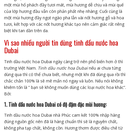
một mùi hổ phách đầy tươi mát, mùi hương dễ chịu và mùi quế
của lớp hương đầu vẫn còn phản phất nhẹ nhàng. Cuối cùng là
một mùi hương đầy ngọt ngào pha lẫn vài nốt hương gỗ và hoa
tươi, kết hợp với các nốt hương khác tạo nên cảm giác rất riêng
biệt khi tan dần trên da.
Vì sao nhiều người tin dùng tinh dầu nước hoa
Dubai
Tinh dầu nước hoa Dubai ngày càng trở nên phổ biến hơn ở thì
trường Việt Nam.
Tinh dầu nước hoa Dubai
nếu ai chưa từng
dùng qua thì có thể chưa biết, nhưng một khi đã dùng qua rồi thì
chắc chắn 100% là sẽ mê mẩn nó ngay và luôn. Nếu nói không
khiêm tốn là ” bạn sẽ không muốn dùng các loại nước hoa khác”.
Bởi:
1. Tinh dầu nước hoa Dubai có độ đậm đặc mùi hương:
Tinh dầu nước hoa Dubai nhà Phúc cam kết 100% nhập hàng
đúng nguồn gốc nên đã là hàng chuẩn thì sẽ là nguyên chất,
không pha tạp chất, không cồn. Hương thơm được điều chế từ