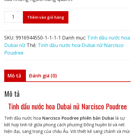
Tinh
Thêm vào giỏ hàng
dầu
nước
hoa
SKU:
9916944550-1-1-1-1
Danh mục:
Tinh dầu nước hoa
Dubai
Dubai nữ
Thẻ:
Tinh dầu nước hoa Dubai nữ Narcisco
nữ
Poudree
Narcisco
Poudree
số
Mô tả
Đánh giá (0)
lượng
Mô tả
Tinh dầu nước hoa Dubai nữ Narcisco Poudree
Tinh dầu nước hoa
Narcisco Poudree phiên bản Dubai
là sự
kết hợp tinh tế giữa phong cách phương Đông huyền bí và nét
hiện đại, sang trọng của châu Âu. Với thiết kế sang chảnh và mùi