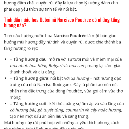
hương đậm chất quyến rũ, đây là lựa chọn lý tưởng dành cho
phái đẹp yêu thích sự tinh tế và nổi bật.
Tinh dầu nước hoa Dubai nữ Narcisco Poudree có những tầng
hương nào?
Tinh dầu hương nước hoa
Narciso Poudrée
là một bản giao
hưởng mùi hương đầy nữ tính và quyến rũ, được chia thành ba
tầng hương rõ rệt:
– Tầng hương đầu
: mở ra với sự tươi mới và mềm mại của
hoa nhài
,
hoa hồng Bulgari
và
hoa cam
, mang lại cảm giác
thanh thoát và dịu dàng.
– Tầng hương giữa
: nổi bật với
xạ hương
– nốt hương đặc
trưng của nhà Narciso Rodriguez. Đây là phần tạo nên nét
phấn nhẹ đặc trưng của dòng Poudrée, vừa gợi cảm vừa thơ
mộng.
– Tầng hương cuối
: kết thúc bằng sự ấm áp và sâu lắng của
cỏ hương bài
,
gỗ tuyết tùng
,
coumarin
và
cây hoắc hương
,
tạo nên một dấu ấn bền lâu và sang trọng.
Mùi hương này rất phù hợp với những ai yêu thích phong cách
nhẹ nhàng, tinh tế nhưng vẫn đầy cuốn hút.