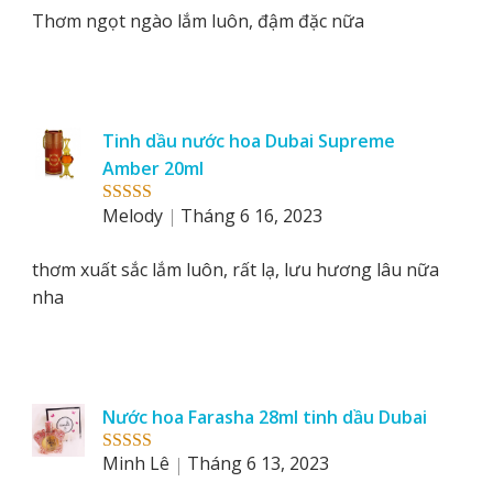
Thơm ngọt ngào lắm luôn, đậm đặc nữa
Tinh dầu nước hoa Dubai Supreme
Amber 20ml
Melody
Tháng 6 16, 2023
Rated
5
out
of 5
thơm xuất sắc lắm luôn, rất lạ, lưu hương lâu nữa
nha
Nước hoa Farasha 28ml tinh dầu Dubai
Minh Lê
Tháng 6 13, 2023
Rated
5
out
of 5