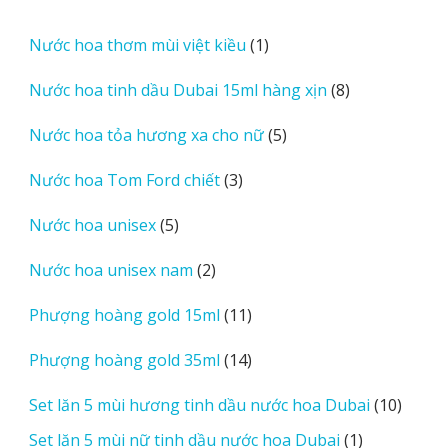
phẩm
sản
phẩm
1
Nước hoa thơm mùi việt kiều
1
sản
8
Nước hoa tinh dầu Dubai 15ml hàng xịn
8
phẩm
sản
5
Nước hoa tỏa hương xa cho nữ
5
phẩm
sản
3
Nước hoa Tom Ford chiết
3
phẩm
sản
5
Nước hoa unisex
5
phẩm
sản
2
Nước hoa unisex nam
2
phẩm
sản
11
Phượng hoàng gold 15ml
11
phẩm
sản
14
Phượng hoàng gold 35ml
14
phẩm
sản
10
Set lăn 5 mùi hương tinh dầu nước hoa Dubai
10
phẩm
sản
1
Set lăn 5 mùi nữ tinh dầu nước hoa Dubai
1