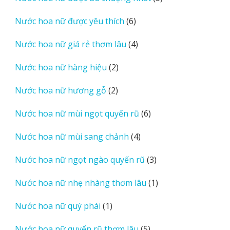
sản
6
Nước hoa nữ được yêu thích
6
phẩm
sản
4
Nước hoa nữ giá rẻ thơm lâu
4
phẩm
sản
2
Nước hoa nữ hàng hiệu
2
phẩm
sản
2
Nước hoa nữ hương gỗ
2
phẩm
sản
6
Nước hoa nữ mùi ngọt quyến rũ
6
phẩm
sản
4
Nước hoa nữ mùi sang chảnh
4
phẩm
sản
3
Nước hoa nữ ngọt ngào quyến rũ
3
phẩm
sản
1
Nước hoa nữ nhẹ nhàng thơm lâu
1
phẩm
sản
1
Nước hoa nữ quý phái
1
phẩm
sản
5
Nước hoa nữ quyến rũ thơm lâu
5