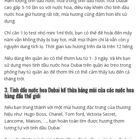
Hàm lượng tinh dầu nước hoa trong tinh dầu nước hoa Dubai
cao gấp 5-10 lần so với nước hoa, điều này khiến cho tinh dầu
nước hoa giữ hương rất tốt, mùi hương cũng đậm hơn khi sử
dụng.
Chỉ cần 1 lọ test nhỏ mini 1ml thôi, bạn có thể để hoài đến mấy
năm vẫn không thấy bị bay hơi, mất mùi thậm chí là vẫn còn y
nguyên dung tích lọ. Thời gian lưu hương trên da là trên 12 tiếng.
Nếu dùng lên quần áo có thể thơm lưu từ 1- 3 ngày. Và khi bạn
sử dụng mẹo tinh dầu nước hoa Dubai trên quần áo treo trong
phòng hay tủ quần áo để thơm thì có thể cảm thấy lưu đến cả
tháng trời.
3. Tinh dầu nước hoa Dubai kế thừa bảng mùi của các nước hoa
hàng đầu thế giới
Nếu bạn trung thành với một mùi hương đặc trưng của thương
hiệu như: Hugo Boss, Chanel, Tom ford, Victoria Secret,
Lancome, Maison, …, bạn hoàn toàn tìm được hương thơm
tương tự với tinh dầu Dubai.