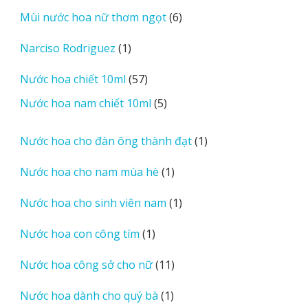
sản
6
Mùi nước hoa nữ thơm ngọt
6
phẩm
sản
1
Narciso Rodriguez
1
phẩm
sản
57
Nước hoa chiết 10ml
57
phẩm
sản
5
Nước hoa nam chiết 10ml
5
phẩm
sản
phẩm
1
Nước hoa cho đàn ông thành đạt
1
sản
1
Nước hoa cho nam mùa hè
1
phẩm
sản
1
Nước hoa cho sinh viên nam
1
phẩm
sản
1
Nước hoa con công tím
1
phẩm
sản
11
Nước hoa công sở cho nữ
11
phẩm
sản
1
Nước hoa dành cho quý bà
1
phẩm