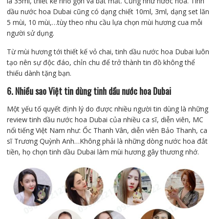
là 35ml, thiết kế nhỏ gọn và bắt mắt. Cũng như nước hoa. Tinh
dầu nước hoa Dubai cũng có dạng chiết 10ml, 3ml, dạng set lăn
5 mùi, 10 mùi,…tùy theo nhu cầu lựa chọn mùi hương cua mỗi
người sử dụng.
Từ mùi hương tới thiết kế vỏ chai, tinh dầu nước hoa Dubai luôn
tạo nên sự độc đáo, chỉn chu để trở thành tin đồ không thể
thiếu dành tặng bạn.
6. Nhiều sao Việt tin dùng tinh dầu nước hoa Dubai
Một yếu tố quyết định lý do được nhiều người tin dùng là những
review tinh dầu nước hoa Dubai của nhiều ca sĩ, diễn viên, MC
nổi tiếng Việt Nam như: Ốc Thanh Vân, diễn viên Bảo Thanh, ca
sĩ Trương Quỳnh Anh…Không phải là những dòng nước hoa đắt
tiền, họ chọn tinh dầu Dubai làm mùi hương gây thương nhớ.