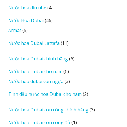
sản
4
Nước hoa dịu nhẹ
4
phẩm
sản
46
Nước Hoa Dubai
46
phẩm
sản
5
Armaf
5
phẩm
sản
11
Nước hoa Dubai Lattafa
11
phẩm
sản
phẩm
6
Nước hoa Dubai chính hãng
6
sản
6
Nước hoa Dubai cho nam
6
phẩm
sản
3
Nước hoa dubai con ngựa
3
phẩm
sản
2
Tinh dầu nước hoa Dubai cho nam
2
phẩm
sản
phẩm
3
Nước hoa Dubai con công chính hãng
3
sản
1
Nước hoa Dubai con công đỏ
1
phẩm