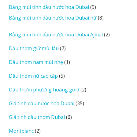
v
phẩm
9
Bảng mùi tinh dầu nước hoa Dubai
9
i
sản
8
Bảng mùi tinh dầu nước hoa Dubai nữ
8
e
phẩm
sản
w
phẩm
2
Bảng mùi tinh dầu nước hoa Dubai Ajmal
2
s
sản
7
Dầu thơm giữ mùi lâu
7
phẩm
sản
1
Dầu thơm nam mùi nhẹ
1
phẩm
sản
5
Dầu thơm nữ cao cấp
5
phẩm
sản
2
Dầu thơm phượng hoàng gold
2
phẩm
sản
35
Giá tinh dầu nước hoa Dubai
35
phẩm
sản
6
Giá tinh dầu thơm Dubai
6
phẩm
sản
2
Montblanc
2
phẩm