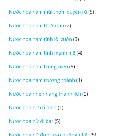
sản
5
Nước hoa nam mùi thơm quyến rũ
5
phẩm
sản
2
Nước hoa nam thơm lâu
2
phẩm
sản
3
Nước hoa nam tính lôi cuốn
3
phẩm
sản
4
Nước hoa nam tính mạnh mẽ
4
phẩm
sản
5
Nước hoa nam trung niên
5
phẩm
sản
1
Nước hoa nam trưởng thành
1
phẩm
sản
2
Nước hoa nhẹ nhàng thanh lịch
2
phẩm
sản
1
Nước hoa nữ cổ điển
1
phẩm
sản
5
Nước hoa nữ đi bar
5
phẩm
sản
5
Nước hoa nữ được ưa chuộng nhất
5
phẩm