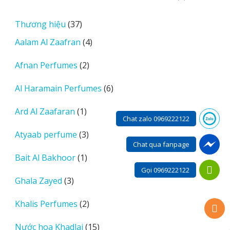
phẩm
sản
phẩm
37
Thương hiệu
37
sản
4
Aalam Al Zaafran
4
phẩm
sản
2
Afnan Perfumes
2
phẩm
sản
6
Al Haramain Perfumes
6
phẩm
sản
1
Ard Al Zaafaran
1
phẩm
Chat zalo 0969222122
sản
3
Atyaab perfume
3
phẩm
Chat qua fanpage
sản
1
Bait Al Bakhoor
1
phẩm
sản
Gọi 0969222122
3
Ghala Zayed
3
phẩm
sản
2
Khalis Perfumes
2
phẩm
sản
15
Nước hoa Khadlaj
15
phẩm