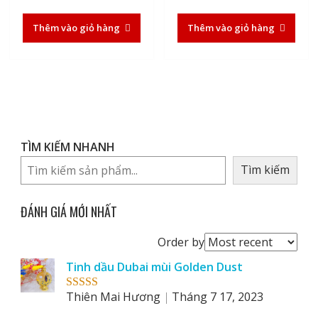
gốc
hiện
gốc
hiện
là:
tại
là:
tại
Thêm vào giỏ hàng
Thêm vào giỏ hàng
570.000₫.
là:
595.000₫.
là:
450.000₫.
510.00
TÌM KIẾM NHANH
Tìm kiếm
ĐÁNH GIÁ MỚI NHẤT
Order
Order by
reviews
Tinh dầu Dubai mùi Golden Dust
by
Thiên Mai Hương
Tháng 7 17, 2023
Rated
5
out
of 5