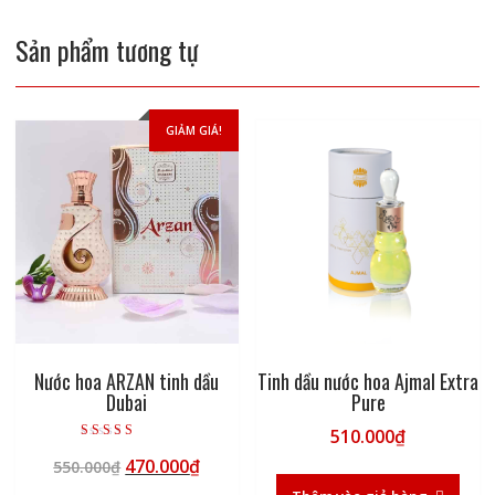
Sản phẩm tương tự
GIẢM GIÁ!
Nước hoa ARZAN tinh dầu
Tinh dầu nước hoa Ajmal Extra
Dubai
Pure
510.000
₫
Được xếp hạng
Giá
Giá
470.000
₫
5.00
550.000
₫
5 sao
gốc
hiện