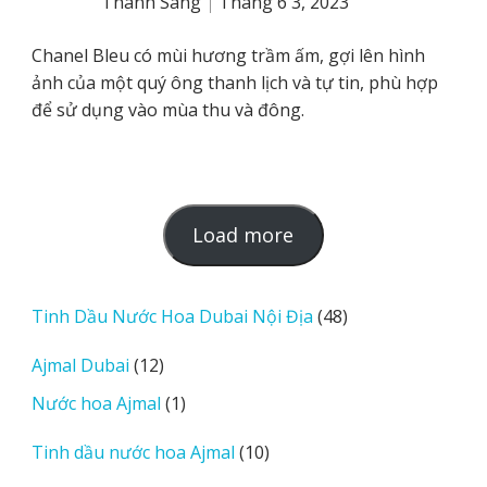
Thanh Sang
Tháng 6 3, 2023
Rated
5
out
of 5
Chanel Bleu có mùi hương trầm ấm, gợi lên hình
ảnh của một quý ông thanh lịch và tự tin, phù hợp
để sử dụng vào mùa thu và đông.
L
Load more
o
a
d
48
Tinh Dầu Nước Hoa Dubai Nội Địa
48
m
sản
12
Ajmal Dubai
12
o
phẩm
sản
r
1
Nước hoa Ajmal
1
phẩm
e
sản
r
10
Tinh dầu nước hoa Ajmal
10
phẩm
e
sản