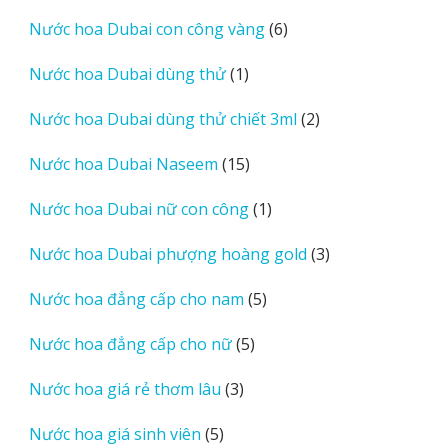
sản
6
Nước hoa Dubai con công vàng
6
phẩm
sản
1
Nước hoa Dubai dùng thử
1
phẩm
sản
2
Nước hoa Dubai dùng thử chiết 3ml
2
phẩm
sản
15
Nước hoa Dubai Naseem
15
phẩm
sản
1
Nước hoa Dubai nữ con công
1
phẩm
sản
3
Nước hoa Dubai phượng hoàng gold
3
phẩm
sản
5
Nước hoa đẳng cấp cho nam
5
phẩm
sản
5
Nước hoa đẳng cấp cho nữ
5
phẩm
sản
3
Nước hoa giá rẻ thơm lâu
3
phẩm
sản
5
Nước hoa giá sinh viên
5
phẩm