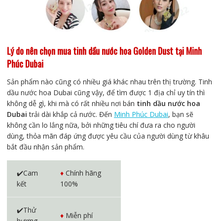
Lý do nên chọn mua tinh dầu nước hoa Golden Dust tại Minh
Phúc Dubai
Sản phẩm nào cũng có nhiều giá khác nhau trên thị trường. Tinh
dầu nước hoa Dubai cũng vậy, để tìm được 1 địa chỉ uy tín thì
không dễ gì, khi mà có rất nhiều nơi bán
tinh dầu nước hoa
Dubai
trải dài khắp cả nước.
Đến
Minh Phúc Dubai
, bạn sẽ
không cần lo lắng nữa, bởi những tiêu chí đưa ra cho người
dùng, thỏa mãn đáp ứng được yêu cầu của người dùng từ khâu
bắt đầu nhận sản phẩm.
✔️Cam
♦️
Chính hãng
kết
100%
✔️Thử
♦️
Miễn phí
hương