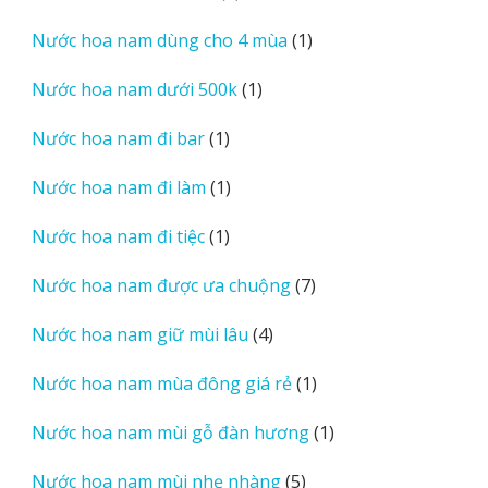
sản
1
Nước hoa nam dùng cho 4 mùa
1
phẩm
sản
1
Nước hoa nam dưới 500k
1
phẩm
sản
1
Nước hoa nam đi bar
1
phẩm
sản
1
Nước hoa nam đi làm
1
phẩm
sản
1
Nước hoa nam đi tiệc
1
phẩm
sản
7
Nước hoa nam được ưa chuộng
7
phẩm
sản
4
Nước hoa nam giữ mùi lâu
4
phẩm
sản
1
Nước hoa nam mùa đông giá rẻ
1
phẩm
sản
1
Nước hoa nam mùi gỗ đàn hương
1
phẩm
sản
5
Nước hoa nam mùi nhẹ nhàng
5
phẩm