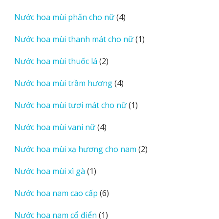
sản
4
Nước hoa mùi phấn cho nữ
4
phẩm
sản
1
Nước hoa mùi thanh mát cho nữ
1
phẩm
sản
2
Nước hoa mùi thuốc lá
2
phẩm
sản
4
Nước hoa mùi trầm hương
4
phẩm
sản
1
Nước hoa mùi tươi mát cho nữ
1
phẩm
sản
4
Nước hoa mùi vani nữ
4
phẩm
sản
2
Nước hoa mùi xạ hương cho nam
2
phẩm
sản
1
Nước hoa mùi xì gà
1
phẩm
sản
6
Nước hoa nam cao cấp
6
phẩm
sản
1
Nước hoa nam cổ điển
1
phẩm