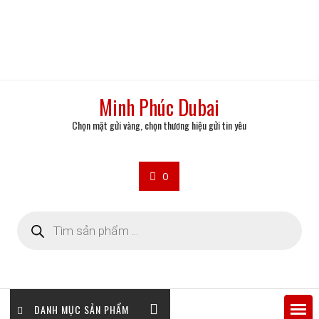
Minh Phúc Dubai
Chọn mặt gửi vàng, chọn thương hiệu gửi tin yêu
0
Tìm
kiếm
sản
phẩm
DANH MỤC SẢN PHẨM