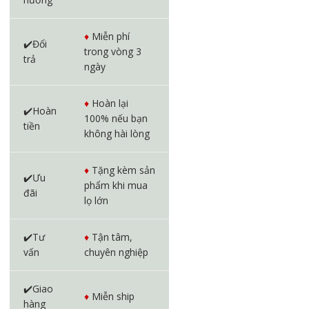
♦️
Miễn phí
✔️Đổi
trong vòng 3
trả
ngày
♦️
Hoàn lại
✔️Hoàn
100% nếu bạn
tiền
không hài lòng
♦️
Tặng kèm sản
✔️Ưu
phẩm khi mua
đãi
lọ lớn
✔️Tư
♦️
Tận tâm,
vấn
chuyên nghiệp
✔️Giao
♦️
Miễn ship
hàng