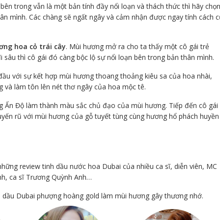
bên trong vẫn là một bản tính đầy nổi loạn và thách thức thì hãy chọ
hân mình. Các chàng sẽ ngất ngây và cảm nhận được ngay tính cách 
ng hoa cỏ trái cây
. Mùi hương mở ra cho ta thấy một cô gái trẻ
đi sâu thì cô gái đó càng bộc lộ sự nổi loạn bên trong bản thân mình.
 đầu với sự kết hợp mùi hương thoang thoảng kiêu sa của hoa nhài,
 và làm tôn lên nét thơ ngây của hoa mộc tê.
ắng Ấn Độ làm thành màu sắc chủ đạo của mùi hương. Tiếp đến cô gái
 quyến rũ với mùi hương của gỗ tuyết tùng cùng hương hổ phách huyền
 những review tinh dầu nước hoa Dubai của nhiều ca sĩ, diễn viên, MC
anh, ca sĩ Trương Quỳnh Anh…
nh dầu Dubai phượng hoàng gold làm mùi hương gây thương nhớ.