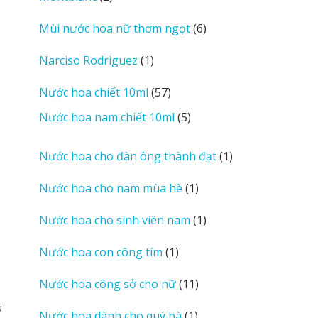
sản
6
Mùi nước hoa nữ thơm ngọt
6
phẩm
sản
1
Narciso Rodriguez
1
phẩm
sản
57
Nước hoa chiết 10ml
57
phẩm
sản
5
Nước hoa nam chiết 10ml
5
phẩm
sản
phẩm
1
Nước hoa cho đàn ông thành đạt
1
sản
1
Nước hoa cho nam mùa hè
1
phẩm
sản
1
Nước hoa cho sinh viên nam
1
phẩm
sản
1
Nước hoa con công tím
1
phẩm
sản
11
Nước hoa công sở cho nữ
11
phẩm
sản
u
1
Nước hoa dành cho quý bà
1