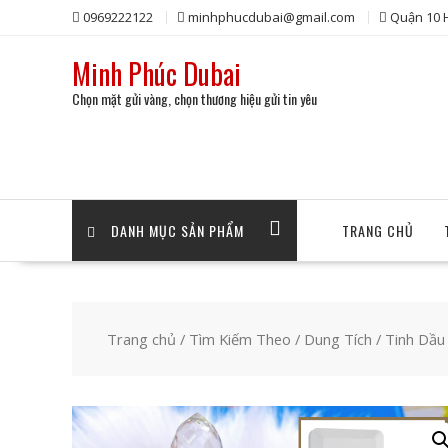
Skip
0969222122
minhphucdubai@gmail.com
Quận 10
to
content
Minh Phúc Dubai
Chọn mặt gửi vàng, chọn thương hiệu gửi tin yêu
DANH MỤC SẢN PHẨM
TRANG CHỦ
Trang chủ
/
Tìm Kiếm Theo
/
Dung Tích
/
Tinh Dầu