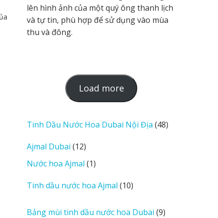
n
lên hình ảnh của một quý ông thanh lịch
của
và tự tin, phù hợp để sử dụng vào mùa
thu và đông.
L
Load more
o
a
d
48
Tinh Dầu Nước Hoa Dubai Nội Địa
48
m
sản
12
Ajmal Dubai
12
o
phẩm
sản
r
1
Nước hoa Ajmal
1
phẩm
e
sản
r
10
Tinh dầu nước hoa Ajmal
10
phẩm
e
sản
v
phẩm
9
Bảng mùi tinh dầu nước hoa Dubai
9