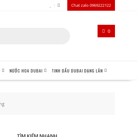
Chat zalo 0969222122
0
I
NƯỚC HOA DUBAI
TINH DẦU DUBAI DẠNG LĂN
ắng
TÌM KIẾM NHANH