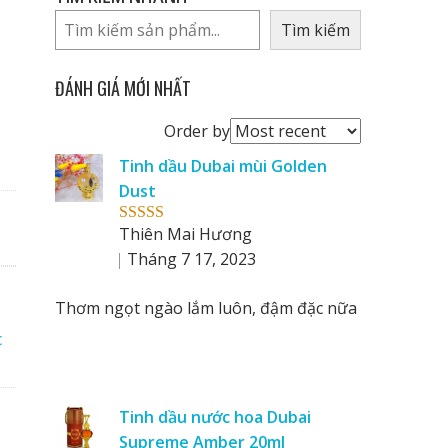
Tìm kiếm
ĐÁNH GIÁ MỚI NHẤT
Order
Order by
reviews
Tinh dầu Dubai mùi Golden
by
Dust
Thiên Mai Hương
Rated
5
out
of 5
Tháng 7 17, 2023
Thơm ngọt ngào lắm luôn, đậm đặc nữa
c
Tinh dầu nước hoa Dubai
Supreme Amber 20ml