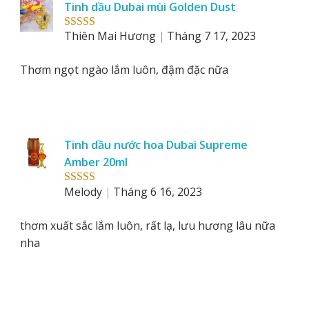
Tinh dầu Dubai mùi Golden Dust
by
Thiên Mai Hương
Tháng 7 17, 2023
Rated
5
out
of 5
Thơm ngọt ngào lắm luôn, đậm đặc nữa
Tinh dầu nước hoa Dubai Supreme
Amber 20ml
Melody
Tháng 6 16, 2023
Rated
5
out
of 5
thơm xuất sắc lắm luôn, rất lạ, lưu hương lâu nữa
nha