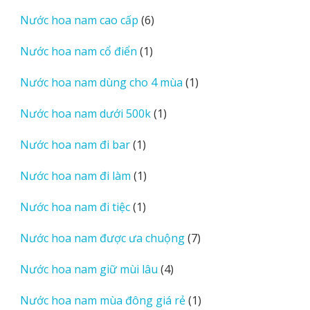
sản
6
Nước hoa nam cao cấp
6
phẩm
sản
1
Nước hoa nam cổ điển
1
phẩm
sản
1
Nước hoa nam dùng cho 4 mùa
1
phẩm
sản
1
Nước hoa nam dưới 500k
1
phẩm
sản
1
Nước hoa nam đi bar
1
phẩm
sản
1
Nước hoa nam đi làm
1
phẩm
sản
1
Nước hoa nam đi tiệc
1
phẩm
sản
7
Nước hoa nam được ưa chuộng
7
phẩm
sản
4
Nước hoa nam giữ mùi lâu
4
phẩm
sản
1
Nước hoa nam mùa đông giá rẻ
1
phẩm