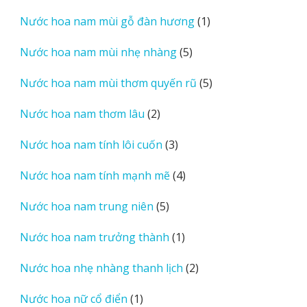
sản
1
Nước hoa nam mùi gỗ đàn hương
1
phẩm
sản
5
Nước hoa nam mùi nhẹ nhàng
5
phẩm
sản
5
Nước hoa nam mùi thơm quyến rũ
5
phẩm
sản
2
Nước hoa nam thơm lâu
2
phẩm
sản
3
Nước hoa nam tính lôi cuốn
3
phẩm
sản
4
Nước hoa nam tính mạnh mẽ
4
phẩm
sản
5
Nước hoa nam trung niên
5
phẩm
sản
1
Nước hoa nam trưởng thành
1
phẩm
sản
2
Nước hoa nhẹ nhàng thanh lịch
2
phẩm
sản
1
Nước hoa nữ cổ điển
1
phẩm