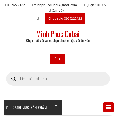
Skip
0969222122
minhphucdubai@gmail.com
Quận 10 HCM
to
Cả ngày
content
Chat zalo 0969222122
Minh Phúc Dubai
Chọn mặt gửi vàng, chọn thương hiệu gửi tin yêu
0
Tìm
kiếm
sản
phẩm
DANH MỤC SẢN PHẨM