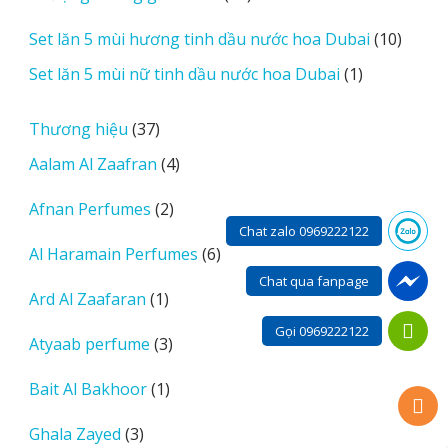
sản
10
Set lăn 5 mùi hương tinh dầu nước hoa Dubai
10
phẩm
sản
1
Set lăn 5 mùi nữ tinh dầu nước hoa Dubai
1
phẩm
sản
phẩm
37
Thương hiệu
37
sản
4
Aalam Al Zaafran
4
phẩm
sản
2
Afnan Perfumes
2
phẩm
sản
Chat zalo 0969222122
6
Al Haramain Perfumes
6
phẩm
sản
Chat qua fanpage
1
Ard Al Zaafaran
1
phẩm
sản
Gọi 0969222122
3
Atyaab perfume
3
phẩm
sản
1
Bait Al Bakhoor
1
phẩm
sản
3
Ghala Zayed
3
phẩm