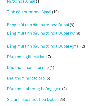
1
Nước hoa Ajmal
1
phẩm
e
sản
r
10
Tinh dầu nước hoa Ajmal
10
phẩm
e
sản
v
phẩm
9
Bảng mùi tinh dầu nước hoa Dubai
9
i
sản
8
Bảng mùi tinh dầu nước hoa Dubai nữ
8
e
phẩm
sản
w
phẩm
2
Bảng mùi tinh dầu nước hoa Dubai Ajmal
2
s
sản
7
Dầu thơm giữ mùi lâu
7
phẩm
sản
1
Dầu thơm nam mùi nhẹ
1
phẩm
sản
5
Dầu thơm nữ cao cấp
5
phẩm
sản
2
Dầu thơm phượng hoàng gold
2
phẩm
sản
35
Giá tinh dầu nước hoa Dubai
35
phẩm
sản