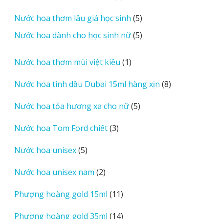
sản
5
Nước hoa thơm lâu giá học sinh
5
phẩm
sản
5
Nước hoa dành cho học sinh nữ
5
phẩm
sản
phẩm
1
Nước hoa thơm mùi việt kiều
1
sản
8
Nước hoa tinh dầu Dubai 15ml hàng xịn
8
phẩm
sản
5
Nước hoa tỏa hương xa cho nữ
5
phẩm
sản
3
Nước hoa Tom Ford chiết
3
phẩm
sản
5
Nước hoa unisex
5
phẩm
sản
2
Nước hoa unisex nam
2
phẩm
sản
11
Phượng hoàng gold 15ml
11
phẩm
sản
14
Phượng hoàng gold 35ml
14
phẩm