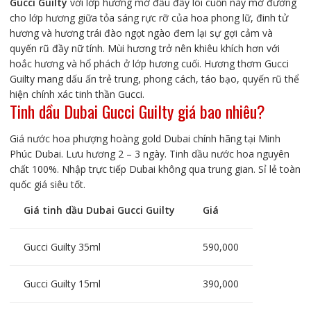
Gucci Guilty
với lớp hương mở đầu đầy lôi cuốn này mở đường
cho lớp hương giữa tỏa sáng rực rỡ của hoa phong lữ, đinh tử
hương và hương trái đào ngọt ngào đem lại sự gợi cảm và
quyến rũ đầy nữ tính. Mùi hương trở nên khiêu khích hơn với
hoắc hương và hổ phách ở lớp hương cuối. Hương thơm Gucci
Guilty mang dấu ấn trẻ trung, phong cách, táo bạo, quyến rũ thể
hiện chính xác tinh thần Gucci.
Tinh dầu Dubai Gucci Guilty giá bao nhiêu?
Giá nước hoa phượng hoàng gold Dubai chính hãng tại Minh
Phúc Dubai. Lưu hương 2 – 3 ngày. Tinh dầu nước hoa nguyên
chất 100%. Nhập trực tiếp Dubai không qua trung gian. Sỉ lẻ toàn
quốc giá siêu tốt.
Giá tinh dầu Dubai Gucci Guilty
Giá
Gucci Guilty 35ml
590,000
Gucci Guilty 15ml
390,000