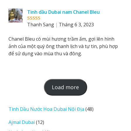
Tinh dầu Dubai nam Chanel Bleu
Thanh Sang
Tháng 6 3, 2023
Rated
5
out
of 5
Chanel Bleu có mùi hương trầm ấm, gợi lên hình
ảnh của một quý ông thanh lịch và tự tin, phù hợp
để sử dụng vào mùa thu và đông.
L
Load more
o
a
d
48
Tinh Dầu Nước Hoa Dubai Nội Địa
48
m
sản
12
Ajmal Dubai
12
o
phẩm
sản
r