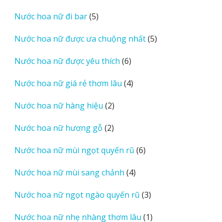
sản
5
Nước hoa nữ đi bar
5
phẩm
sản
5
Nước hoa nữ được ưa chuộng nhất
5
phẩm
sản
6
Nước hoa nữ được yêu thích
6
phẩm
sản
4
Nước hoa nữ giá rẻ thơm lâu
4
phẩm
sản
2
Nước hoa nữ hàng hiệu
2
phẩm
sản
2
Nước hoa nữ hương gỗ
2
phẩm
sản
6
Nước hoa nữ mùi ngọt quyến rũ
6
phẩm
sản
4
Nước hoa nữ mùi sang chảnh
4
phẩm
sản
3
Nước hoa nữ ngọt ngào quyến rũ
3
phẩm
sản
1
Nước hoa nữ nhẹ nhàng thơm lâu
1
phẩm