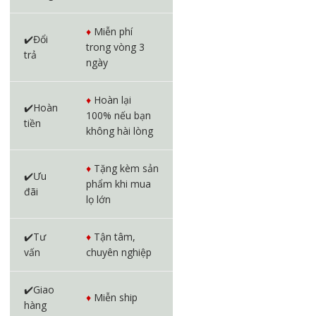
♦️
Miễn phí
✔️Đổi
trong vòng 3
trả
ngày
♦️
Hoàn lại
✔️Hoàn
100% nếu bạn
tiền
không hài lòng
♦️
Tặng kèm sản
✔️Ưu
phẩm khi mua
đãi
lọ lớn
✔️Tư
♦️
Tận tâm,
vấn
chuyên nghiệp
✔️Giao
♦️
Miễn ship
hàng