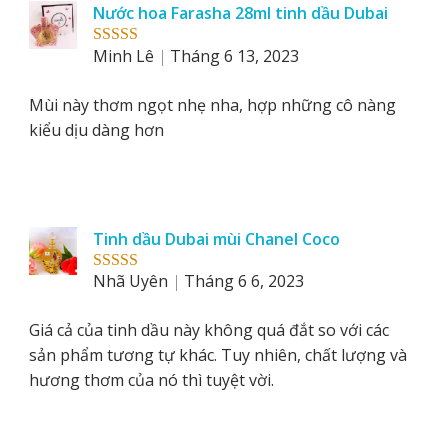
Nước hoa Farasha 28ml tinh dầu Dubai
Minh Lê
Tháng 6 13, 2023
Rated
5
out
of 5
Mùi này thơm ngọt nhẹ nha, hợp những cô nàng
kiểu dịu dàng hơn
Tinh dầu Dubai mùi Chanel Coco
Nhã Uyên
Tháng 6 6, 2023
Rated
5
out
of 5
Giá cả của tinh dầu này không quá đắt so với các
sản phẩm tương tự khác. Tuy nhiên, chất lượng và
hương thơm của nó thì tuyệt vời.