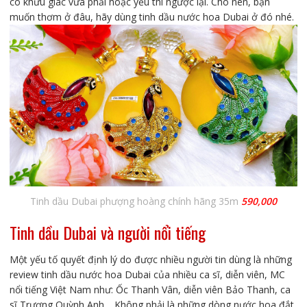
có khứu giác vừa phải hoặc yếu thì ngược lại. Cho nên, bạn
muốn thơm ở đâu, hãy dùng tinh dầu nước hoa Dubai ở đó nhé.
Tinh dầu Dubai phượng hoàng chính hãng 35m
590,000
Tinh dầu Dubai và người nổi tiếng
Một yếu tố quyết định lý do được nhiều người tin dùng là những
review tinh dầu nước hoa Dubai của nhiều ca sĩ, diễn viên, MC
nổi tiếng Việt Nam như: Ốc Thanh Vân, diễn viên Bảo Thanh, ca
sĩ Trương Quỳnh Anh… Không phải là những dòng nước hoa đắt