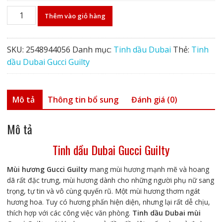
Tinh
Thêm vào giỏ hàng
dầu
Dubai
Gucci
SKU:
2548944056
Danh mục:
Tinh dầu Dubai
Thẻ:
Tinh
Guilty
dầu Dubai Gucci Guilty
số
lượng
Mô tả
Thông tin bổ sung
Đánh giá (0)
Mô tả
Tinh dầu Dubai Gucci Guilty
Mùi hương Gucci Guilty
mang mùi hương mạnh mẽ và hoang
dã rất đặc trưng, mùi hương dành cho những người phụ nữ sang
trọng, tự tin và vô cùng quyến rũ. Một mùi hương thơm ngát
hương hoa. Tuy có hương phấn hiện diện, nhưng lại rất dễ chịu,
thích hợp với các công việc văn phòng.
Tinh dầu Dubai mùi