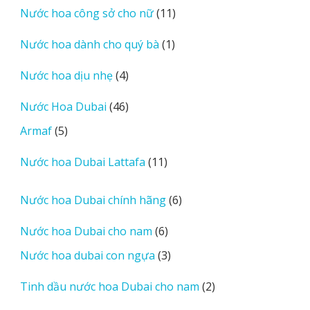
11
Nước hoa công sở cho nữ
11
phẩm
sản
1
Nước hoa dành cho quý bà
1
phẩm
sản
4
Nước hoa dịu nhẹ
4
phẩm
sản
46
Nước Hoa Dubai
46
phẩm
sản
5
Armaf
5
phẩm
sản
11
Nước hoa Dubai Lattafa
11
phẩm
sản
phẩm
6
Nước hoa Dubai chính hãng
6
sản
6
Nước hoa Dubai cho nam
6
phẩm
sản
3
Nước hoa dubai con ngựa
3
phẩm
sản
2
Tinh dầu nước hoa Dubai cho nam
2
phẩm
sản