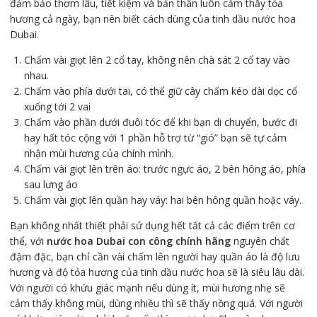
đảm bảo thơm lâu, tiết kiệm và bản thân luôn cảm thấy tỏa
hương cả ngày, bạn nên biết cách dùng của tinh dầu nước hoa
Dubai.
Chấm vài giọt lên 2 cổ tay, không nên chà sát 2 cổ tay vào
nhau.
Chấm vào phía dưới tai, có thể giữ cây chấm kéo dài dọc cổ
xuống tới 2 vai
Chấm vào phần dưới đuôi tóc để khi bạn di chuyển, bước đi
hay hất tóc cộng với 1 phần hỗ trợ từ “gió” bạn sẽ tự cảm
nhận mùi hương của chính mình.
Chấm vài giọt lên trên áo: trước ngực áo, 2 bên hông áo, phía
sau lưng áo
Chấm vài giọt lên quần hay váy: hai bên hông quần hoặc váy.
Bạn không nhất thiết phải sử dụng hết tất cả các điểm trên cơ
thể, với
nước hoa Dubai con công chính hãng
nguyên chất
đậm đặc, bạn chỉ cần vài chấm lên người hay quần áo là độ lưu
hương và độ tỏa hương của tinh dầu nước hoa sẽ là siêu lâu dài.
Với người có khứu giác mạnh nếu dùng ít, mùi hương nhẹ sẽ
cảm thấy không mùi, dùng nhiều thì sẽ thấy nồng quá. Với người