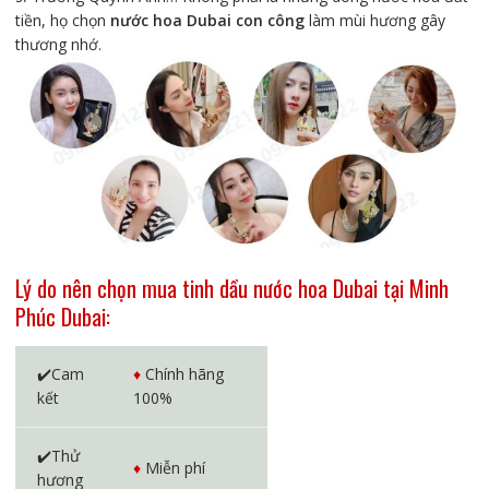
tiền, họ chọn
nước hoa Dubai con công
làm mùi hương gây
thương nhớ.
Lý do nên chọn mua tinh dầu nước hoa Dubai tại Minh
Phúc Dubai:
✔️Cam
♦️
Chính hãng
kết
100%
✔️Thử
♦️
Miễn phí
hương