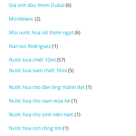
6
Giá tinh dầu thơm Dubai
6
phẩm
sản
2
Montblanc
2
phẩm
sản
6
Mùi nước hoa nữ thơm ngọt
6
phẩm
sản
1
Narciso Rodriguez
1
phẩm
sản
57
Nước hoa chiết 10ml
57
phẩm
sản
5
Nước hoa nam chiết 10ml
5
phẩm
sản
phẩm
1
Nước hoa cho đàn ông thành đạt
1
sản
1
Nước hoa cho nam mùa hè
1
phẩm
sản
1
Nước hoa cho sinh viên nam
1
phẩm
sản
1
Nước hoa con công tím
1
phẩm
sản