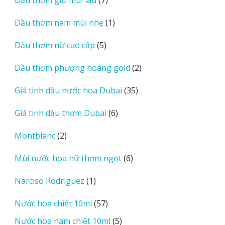
Dầu thơm giữ mùi lâu
7
phẩm
sản
1
Dầu thơm nam mùi nhẹ
1
phẩm
sản
5
Dầu thơm nữ cao cấp
5
phẩm
sản
2
Dầu thơm phượng hoàng gold
2
phẩm
sản
35
Giá tinh dầu nước hoa Dubai
35
phẩm
sản
6
Giá tinh dầu thơm Dubai
6
phẩm
sản
2
Montblanc
2
phẩm
sản
6
Mùi nước hoa nữ thơm ngọt
6
phẩm
sản
1
Narciso Rodriguez
1
phẩm
sản
57
Nước hoa chiết 10ml
57
phẩm
sản
5
Nước hoa nam chiết 10ml
5