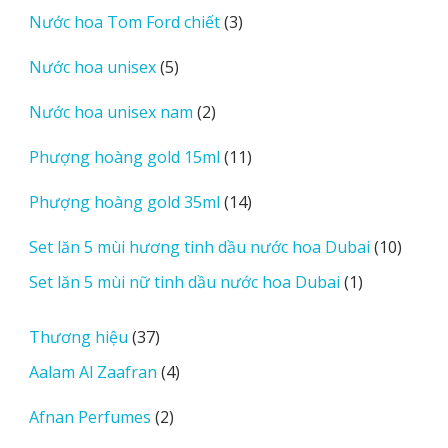
sản
3
Nước hoa Tom Ford chiết
3
phẩm
sản
5
Nước hoa unisex
5
phẩm
sản
2
Nước hoa unisex nam
2
phẩm
sản
11
Phượng hoàng gold 15ml
11
phẩm
sản
14
Phượng hoàng gold 35ml
14
phẩm
sản
10
Set lăn 5 mùi hương tinh dầu nước hoa Dubai
10
phẩm
sản
1
Set lăn 5 mùi nữ tinh dầu nước hoa Dubai
1
phẩm
sản
phẩm
37
Thương hiệu
37
sản
4
Aalam Al Zaafran
4
phẩm
sản
2
Afnan Perfumes
2
phẩm
sản