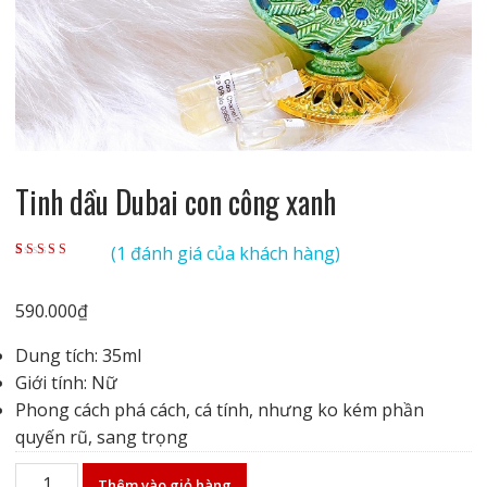
Tinh dầu Dubai con công xanh
(
1
đánh giá của khách hàng)
5.00
1
trên 5 dựa
trên
đánh giá
590.000
₫
Dung tích: 35ml
Giới tính: Nữ
Phong cách phá cách, cá tính, nhưng ko kém phần
quyến rũ, sang trọng
Tinh
Thêm vào giỏ hàng