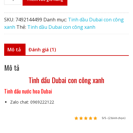
dầu
Dubai
con
SKU:
7492144499
Danh mục:
Tinh dầu Dubai con công
công
xanh
Thẻ:
Tinh dầu Dubai con công xanh
xanh
số
lượng
Mô tả
Đánh giá (1)
Mô tả
Tinh dầu Dubai con công xanh
Tinh dầu nước hoa Dubai
Zalo chat: 0969222122
5/5 - (2 bình chọn)