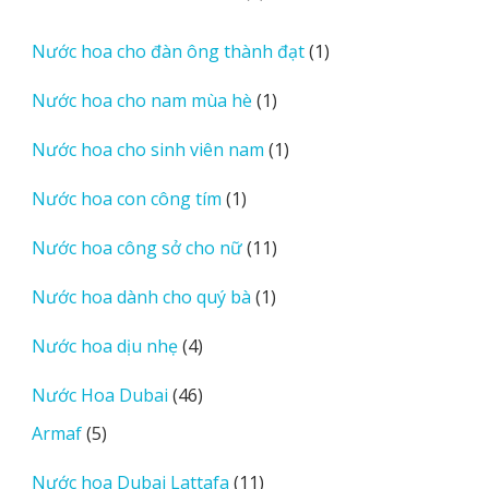
phẩm
sản
phẩm
1
Nước hoa cho đàn ông thành đạt
1
sản
1
Nước hoa cho nam mùa hè
1
phẩm
sản
1
Nước hoa cho sinh viên nam
1
phẩm
sản
1
Nước hoa con công tím
1
phẩm
sản
11
Nước hoa công sở cho nữ
11
phẩm
sản
1
Nước hoa dành cho quý bà
1
phẩm
sản
4
Nước hoa dịu nhẹ
4
phẩm
sản
46
Nước Hoa Dubai
46
phẩm
sản
5
Armaf
5
phẩm
sản
11
Nước hoa Dubai Lattafa
11
phẩm