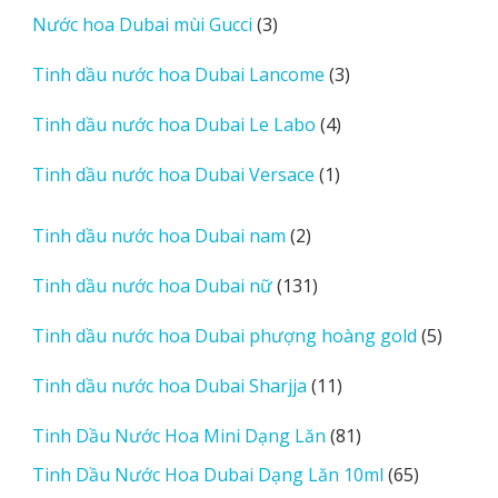
sản
3
Nước hoa Dubai mùi Gucci
3
phẩm
sản
3
Tinh dầu nước hoa Dubai Lancome
3
phẩm
sản
4
Tinh dầu nước hoa Dubai Le Labo
4
phẩm
sản
1
Tinh dầu nước hoa Dubai Versace
1
phẩm
sản
phẩm
2
Tinh dầu nước hoa Dubai nam
2
sản
131
Tinh dầu nước hoa Dubai nữ
131
phẩm
sản
5
Tinh dầu nước hoa Dubai phượng hoàng gold
5
phẩm
sản
11
Tinh dầu nước hoa Dubai Sharjja
11
phẩm
sản
81
Tinh Dầu Nước Hoa Mini Dạng Lăn
81
phẩm
sản
65
Tinh Dầu Nước Hoa Dubai Dạng Lăn 10ml
65
phẩm