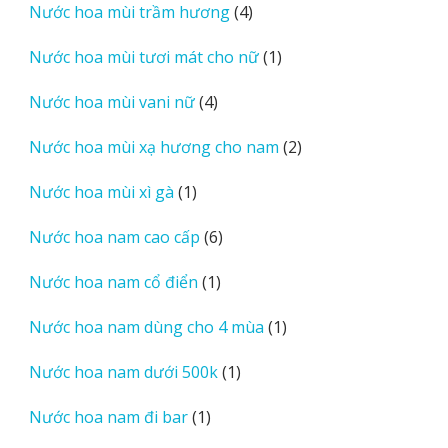
4
Nước hoa mùi trầm hương
4
phẩm
sản
1
Nước hoa mùi tươi mát cho nữ
1
phẩm
sản
4
Nước hoa mùi vani nữ
4
phẩm
sản
2
Nước hoa mùi xạ hương cho nam
2
phẩm
sản
1
Nước hoa mùi xì gà
1
phẩm
sản
6
Nước hoa nam cao cấp
6
phẩm
sản
1
Nước hoa nam cổ điển
1
phẩm
sản
1
Nước hoa nam dùng cho 4 mùa
1
phẩm
sản
1
Nước hoa nam dưới 500k
1
phẩm
sản
1
Nước hoa nam đi bar
1
phẩm
sản