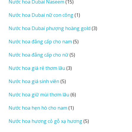
15
Nước hoa Dubai Naseem
15
phẩm
sản
1
Nước hoa Dubai nữ con công
1
phẩm
sản
3
Nước hoa Dubai phượng hoàng gold
3
phẩm
sản
5
Nước hoa đẳng cấp cho nam
5
phẩm
sản
5
Nước hoa đẳng cấp cho nữ
5
phẩm
sản
3
Nước hoa giá rẻ thơm lâu
3
phẩm
sản
5
Nước hoa giá sinh viên
5
phẩm
sản
6
Nước hoa giữ mùi thơm lâu
6
phẩm
sản
1
Nước hoa hẹn hò cho nam
1
phẩm
sản
5
Nước hoa hương cỏ gỗ xạ hương
5
phẩm
sản