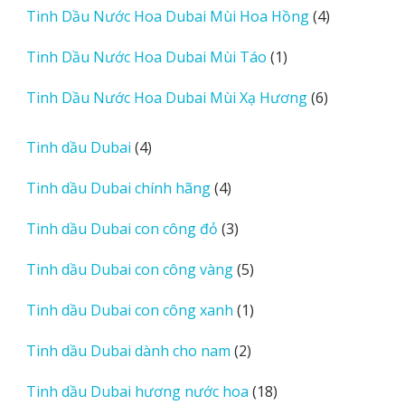
4
Tinh Dầu Nước Hoa Dubai Mùi Hoa Hồng
4
phẩm
sản
1
Tinh Dầu Nước Hoa Dubai Mùi Táo
1
phẩm
sản
6
Tinh Dầu Nước Hoa Dubai Mùi Xạ Hương
6
phẩm
sản
phẩm
4
Tinh dầu Dubai
4
sản
4
Tinh dầu Dubai chính hãng
4
phẩm
sản
3
Tinh dầu Dubai con công đỏ
3
phẩm
sản
5
Tinh dầu Dubai con công vàng
5
phẩm
sản
1
Tinh dầu Dubai con công xanh
1
phẩm
sản
2
Tinh dầu Dubai dành cho nam
2
phẩm
sản
18
Tinh dầu Dubai hương nước hoa
18
phẩm