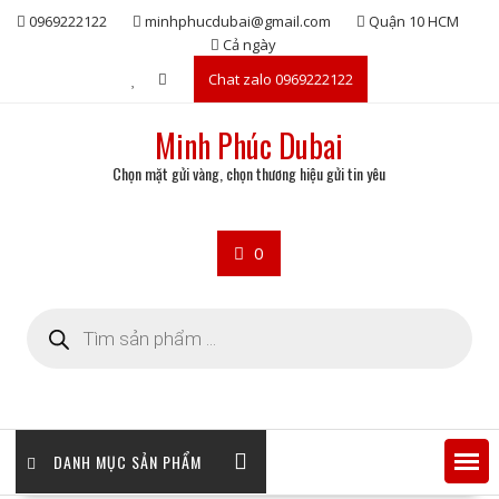
Skip
0969222122
minhphucdubai@gmail.com
Quận 10 HCM
to
Cả ngày
content
Chat zalo 0969222122
Minh Phúc Dubai
Chọn mặt gửi vàng, chọn thương hiệu gửi tin yêu
0
Tìm
kiếm
sản
phẩm
DANH MỤC SẢN PHẨM