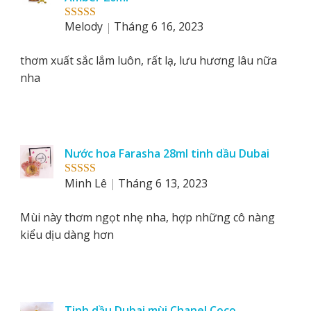
Melody
Tháng 6 16, 2023
Rated
5
out
of 5
thơm xuất sắc lắm luôn, rất lạ, lưu hương lâu nữa
nha
Nước hoa Farasha 28ml tinh dầu Dubai
Minh Lê
Tháng 6 13, 2023
Rated
5
out
of 5
Mùi này thơm ngọt nhẹ nha, hợp những cô nàng
kiểu dịu dàng hơn
Tinh dầu Dubai mùi Chanel Coco