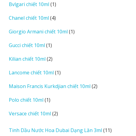
sản
1
Bvlgari chiết 10ml
1
phẩm
sản
4
Chanel chiết 10ml
4
phẩm
sản
1
Giorgio Armani chiết 10ml
1
phẩm
sản
1
Gucci chiết 10ml
1
phẩm
sản
2
Kilian chiết 10ml
2
phẩm
sản
1
Lancome chiết 10ml
1
phẩm
sản
2
Maison Francis Kurkdjian chiết 10ml
2
phẩm
sản
1
Polo chiết 10ml
1
phẩm
sản
2
Versace chiết 10ml
2
phẩm
sản
phẩm
11
Tinh Dầu Nước Hoa Dubai Dạng Lăn 3ml
11