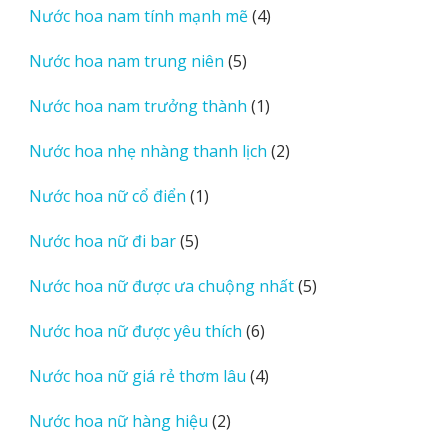
4
Nước hoa nam tính mạnh mẽ
4
phẩm
sản
5
Nước hoa nam trung niên
5
phẩm
sản
1
Nước hoa nam trưởng thành
1
phẩm
sản
2
Nước hoa nhẹ nhàng thanh lịch
2
phẩm
sản
1
Nước hoa nữ cổ điển
1
phẩm
sản
5
Nước hoa nữ đi bar
5
phẩm
sản
5
Nước hoa nữ được ưa chuộng nhất
5
phẩm
sản
6
Nước hoa nữ được yêu thích
6
phẩm
sản
4
Nước hoa nữ giá rẻ thơm lâu
4
phẩm
sản
2
Nước hoa nữ hàng hiệu
2
phẩm
sản