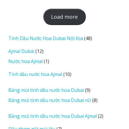
L
Load more
o
a
d
48
Tinh Dầu Nước Hoa Dubai Nội Địa
48
m
sản
12
Ajmal Dubai
12
o
phẩm
sản
r
1
Nước hoa Ajmal
1
phẩm
e
sản
r
10
Tinh dầu nước hoa Ajmal
10
phẩm
e
sản
v
phẩm
9
Bảng mùi tinh dầu nước hoa Dubai
9
i
sản
8
Bảng mùi tinh dầu nước hoa Dubai nữ
8
e
phẩm
sản
w
phẩm
2
Bảng mùi tinh dầu nước hoa Dubai Ajmal
2
s
sản
7