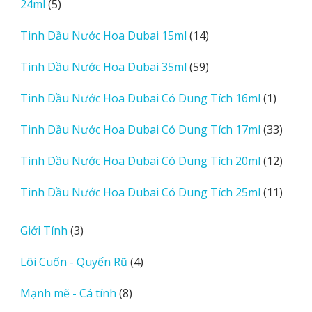
5
24ml
5
phẩm
sản
14
Tinh Dầu Nước Hoa Dubai 15ml
14
phẩm
sản
59
Tinh Dầu Nước Hoa Dubai 35ml
59
phẩm
sản
1
Tinh Dầu Nước Hoa Dubai Có Dung Tích 16ml
1
phẩm
sản
33
Tinh Dầu Nước Hoa Dubai Có Dung Tích 17ml
33
phẩm
sản
12
Tinh Dầu Nước Hoa Dubai Có Dung Tích 20ml
12
phẩm
sản
11
Tinh Dầu Nước Hoa Dubai Có Dung Tích 25ml
11
phẩm
sản
phẩm
3
Giới Tính
3
sản
4
Lôi Cuốn - Quyến Rũ
4
phẩm
sản
8
Mạnh mẽ - Cá tính
8
phẩm
sản