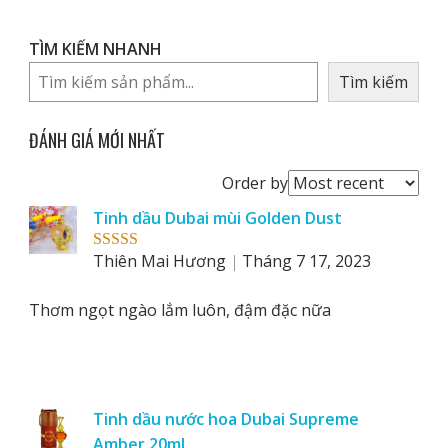
TÌM KIẾM NHANH
Tìm kiếm
ĐÁNH GIÁ MỚI NHẤT
Order
Order by
reviews
Tinh dầu Dubai mùi Golden Dust
by
Thiên Mai Hương
Tháng 7 17, 2023
Rated
5
out
of 5
Thơm ngọt ngào lắm luôn, đậm đặc nữa
Tinh dầu nước hoa Dubai Supreme
Amber 20ml