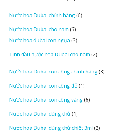
sản
phẩm
6
Nước hoa Dubai chính hãng
6
sản
6
Nước hoa Dubai cho nam
6
phẩm
sản
3
Nước hoa dubai con ngựa
3
phẩm
sản
2
Tinh dầu nước hoa Dubai cho nam
2
phẩm
sản
phẩm
3
Nước hoa Dubai con công chính hãng
3
sản
1
Nước hoa Dubai con công đỏ
1
phẩm
sản
6
Nước hoa Dubai con công vàng
6
phẩm
sản
1
Nước hoa Dubai dùng thử
1
phẩm
sản
2
Nước hoa Dubai dùng thử chiết 3ml
2
phẩm
sản