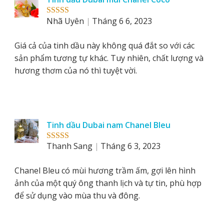
Nhã Uyên
Tháng 6 6, 2023
Rated
5
out
of 5
Giá cả của tinh dầu này không quá đắt so với các
sản phẩm tương tự khác. Tuy nhiên, chất lượng và
hương thơm của nó thì tuyệt vời.
Tinh dầu Dubai nam Chanel Bleu
Thanh Sang
Tháng 6 3, 2023
Rated
5
out
of 5
Chanel Bleu có mùi hương trầm ấm, gợi lên hình
ảnh của một quý ông thanh lịch và tự tin, phù hợp
để sử dụng vào mùa thu và đông.