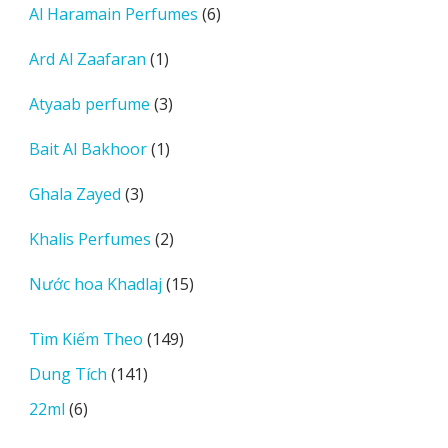
6
Al Haramain Perfumes
6
phẩm
sản
1
Ard Al Zaafaran
1
phẩm
sản
3
Atyaab perfume
3
phẩm
sản
1
Bait Al Bakhoor
1
phẩm
sản
3
Ghala Zayed
3
phẩm
sản
2
Khalis Perfumes
2
phẩm
sản
15
Nước hoa Khadlaj
15
phẩm
sản
phẩm
149
Tìm Kiếm Theo
149
sản
141
Dung Tích
141
phẩm
sản
6
22ml
6
phẩm
sản