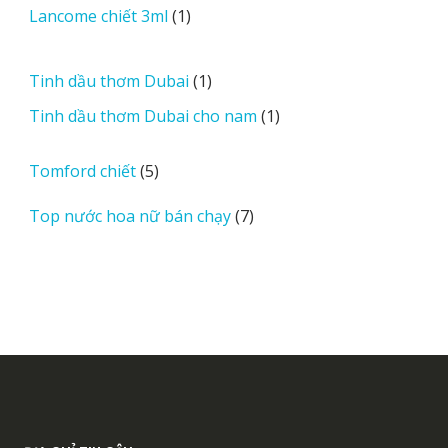
sản
1
Lancome chiết 3ml
1
phẩm
sản
phẩm
1
Tinh dầu thơm Dubai
1
sản
1
Tinh dầu thơm Dubai cho nam
1
phẩm
sản
phẩm
5
Tomford chiết
5
sản
7
Top nước hoa nữ bán chạy
7
phẩm
sản
phẩm