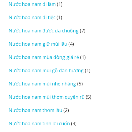
1
Nước hoa nam đi làm
1
phẩm
sản
1
Nước hoa nam đi tiệc
1
phẩm
sản
7
Nước hoa nam được ưa chuộng
7
phẩm
sản
4
Nước hoa nam giữ mùi lâu
4
phẩm
sản
1
Nước hoa nam mùa đông giá rẻ
1
phẩm
sản
1
Nước hoa nam mùi gỗ đàn hương
1
phẩm
sản
5
Nước hoa nam mùi nhẹ nhàng
5
phẩm
sản
5
Nước hoa nam mùi thơm quyến rũ
5
phẩm
sản
2
Nước hoa nam thơm lâu
2
phẩm
sản
3
Nước hoa nam tính lôi cuốn
3
phẩm
sản