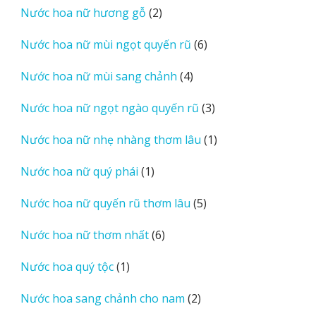
2
Nước hoa nữ hương gỗ
2
phẩm
sản
6
Nước hoa nữ mùi ngọt quyến rũ
6
phẩm
sản
4
Nước hoa nữ mùi sang chảnh
4
phẩm
sản
3
Nước hoa nữ ngọt ngào quyến rũ
3
phẩm
sản
1
Nước hoa nữ nhẹ nhàng thơm lâu
1
phẩm
sản
1
Nước hoa nữ quý phái
1
phẩm
sản
5
Nước hoa nữ quyến rũ thơm lâu
5
phẩm
sản
6
Nước hoa nữ thơm nhất
6
phẩm
sản
1
Nước hoa quý tộc
1
phẩm
sản
2
Nước hoa sang chảnh cho nam
2
phẩm
sản