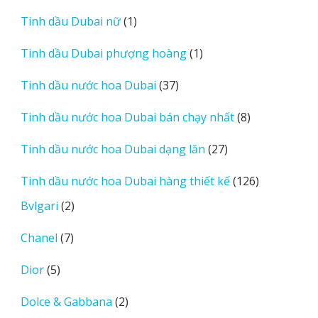
sản
1
Tinh dầu Dubai nữ
1
phẩm
sản
1
Tinh dầu Dubai phượng hoàng
1
phẩm
sản
37
Tinh dầu nước hoa Dubai
37
phẩm
sản
8
Tinh dầu nước hoa Dubai bán chạy nhất
8
phẩm
sản
27
Tinh dầu nước hoa Dubai dạng lăn
27
phẩm
sản
126
Tinh dầu nước hoa Dubai hàng thiết kế
126
phẩm
sản
2
Bvlgari
2
phẩm
sản
7
Chanel
7
phẩm
sản
5
Dior
5
phẩm
sản
2
Dolce & Gabbana
2
phẩm