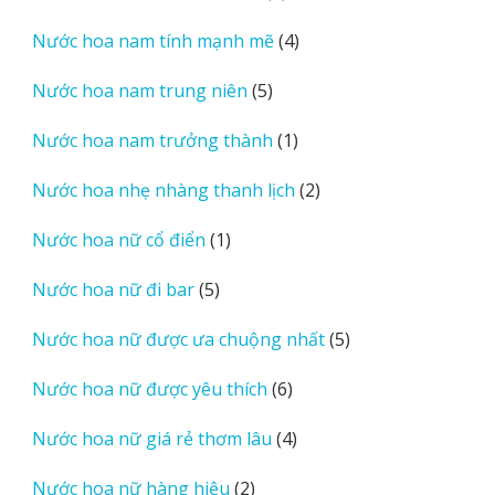
sản
4
Nước hoa nam tính mạnh mẽ
4
phẩm
sản
5
Nước hoa nam trung niên
5
phẩm
sản
1
Nước hoa nam trưởng thành
1
phẩm
sản
2
Nước hoa nhẹ nhàng thanh lịch
2
phẩm
sản
1
Nước hoa nữ cổ điển
1
phẩm
sản
5
Nước hoa nữ đi bar
5
phẩm
sản
5
Nước hoa nữ được ưa chuộng nhất
5
phẩm
sản
6
Nước hoa nữ được yêu thích
6
phẩm
sản
4
Nước hoa nữ giá rẻ thơm lâu
4
phẩm
sản
2
Nước hoa nữ hàng hiệu
2
phẩm