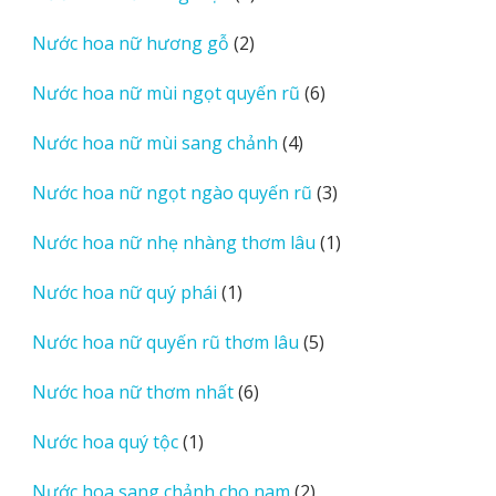
sản
2
Nước hoa nữ hương gỗ
2
phẩm
sản
6
Nước hoa nữ mùi ngọt quyến rũ
6
phẩm
sản
4
Nước hoa nữ mùi sang chảnh
4
phẩm
sản
3
Nước hoa nữ ngọt ngào quyến rũ
3
phẩm
sản
1
Nước hoa nữ nhẹ nhàng thơm lâu
1
phẩm
sản
1
Nước hoa nữ quý phái
1
phẩm
sản
5
Nước hoa nữ quyến rũ thơm lâu
5
phẩm
sản
6
Nước hoa nữ thơm nhất
6
phẩm
sản
1
Nước hoa quý tộc
1
phẩm
sản
2
Nước hoa sang chảnh cho nam
2