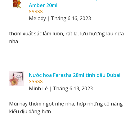
Amber 20ml
Melody
Tháng 6 16, 2023
Rated
5
out
of 5
thơm xuất sắc lắm luôn, rất lạ, lưu hương lâu nữa
nha
Nước hoa Farasha 28ml tinh dầu Dubai
Minh Lê
Tháng 6 13, 2023
Rated
5
out
of 5
Mùi này thơm ngọt nhẹ nha, hợp những cô nàng
kiểu dịu dàng hơn