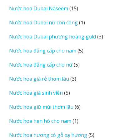
sản
15
Nước hoa Dubai Naseem
15
phẩm
sản
1
Nước hoa Dubai nữ con công
1
phẩm
sản
3
Nước hoa Dubai phượng hoàng gold
3
phẩm
sản
5
Nước hoa đẳng cấp cho nam
5
phẩm
sản
5
Nước hoa đẳng cấp cho nữ
5
phẩm
sản
3
Nước hoa giá rẻ thơm lâu
3
phẩm
sản
5
Nước hoa giá sinh viên
5
phẩm
sản
6
Nước hoa giữ mùi thơm lâu
6
phẩm
sản
1
Nước hoa hẹn hò cho nam
1
phẩm
sản
5
Nước hoa hương cỏ gỗ xạ hương
5
phẩm