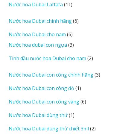
11
Nước hoa Dubai Lattafa
11
phẩm
sản
phẩm
6
Nước hoa Dubai chính hãng
6
sản
6
Nước hoa Dubai cho nam
6
phẩm
sản
3
Nước hoa dubai con ngựa
3
phẩm
sản
2
Tinh dầu nước hoa Dubai cho nam
2
phẩm
sản
phẩm
3
Nước hoa Dubai con công chính hãng
3
sản
1
Nước hoa Dubai con công đỏ
1
phẩm
sản
6
Nước hoa Dubai con công vàng
6
phẩm
sản
1
Nước hoa Dubai dùng thử
1
phẩm
sản
2
Nước hoa Dubai dùng thử chiết 3ml
2
phẩm