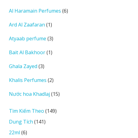
sản
6
Al Haramain Perfumes
6
phẩm
sản
1
Ard Al Zaafaran
1
phẩm
sản
3
Atyaab perfume
3
phẩm
sản
1
Bait Al Bakhoor
1
phẩm
sản
3
Ghala Zayed
3
phẩm
sản
2
Khalis Perfumes
2
phẩm
sản
15
Nước hoa Khadlaj
15
phẩm
sản
phẩm
149
Tìm Kiếm Theo
149
sản
141
Dung Tích
141
phẩm
sản
6
22ml
6
phẩm