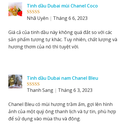
Tinh dầu Dubai mùi Chanel Coco
Nhã Uyên
Tháng 6 6, 2023
Rated
5
out
of 5
Giá cả của tinh dầu này không quá đắt so với các
sản phẩm tương tự khác. Tuy nhiên, chất lượng và
hương thơm của nó thì tuyệt vời.
Tinh dầu Dubai nam Chanel Bleu
Thanh Sang
Tháng 6 3, 2023
Rated
5
out
of 5
Chanel Bleu có mùi hương trầm ấm, gợi lên hình
ảnh của một quý ông thanh lịch và tự tin, phù hợp
để sử dụng vào mùa thu và đông.