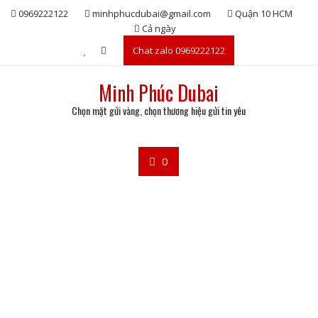
Skip
0969222122
minhphucdubai@gmail.com
Quận 10 HCM
to
Cả ngày
content
Chat zalo 0969222122
Minh Phúc Dubai
Chọn mặt gửi vàng, chọn thương hiệu gửi tin yêu
0