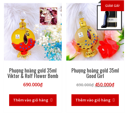
GIẢM GIÁ!
Phượng hoàng gold 35ml
Phượng hoàng gold 35ml
Viktor & Rolf Flower Bomb
Good Girl
Giá
Giá
690.000
₫
450.000
₫
690.000
₫
gốc
hiện
là:
tại
Thêm vào giỏ hàng
Thêm vào giỏ hàng
690.000₫.
là:
450.00