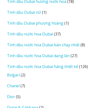
18
Tinh dầu Dubai hương nước hoa
18
phẩm
sản
1
Tinh dầu Dubai nữ
1
phẩm
sản
1
Tinh dầu Dubai phượng hoàng
1
phẩm
sản
37
Tinh dầu nước hoa Dubai
37
phẩm
sản
8
Tinh dầu nước hoa Dubai bán chạy nhất
8
phẩm
sản
27
Tinh dầu nước hoa Dubai dạng lăn
27
phẩm
sản
126
Tinh dầu nước hoa Dubai hàng thiết kế
126
phẩm
sản
2
Bvlgari
2
phẩm
sản
7
Chanel
7
phẩm
sản
5
Dior
5
phẩm
sản
2
Dolce & Gabbana
2