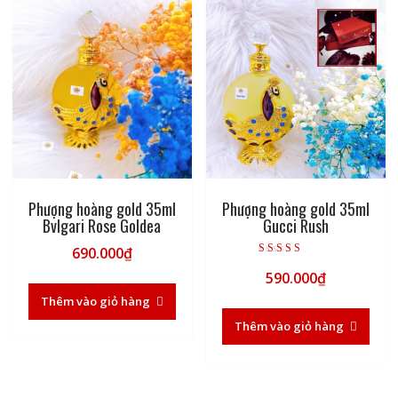
Phượng hoàng gold 35ml
Phượng hoàng gold 35ml
Bvlgari Rose Goldea
Gucci Rush
690.000
₫
Được xếp hạng
590.000
₫
5.00
5 sao
Thêm vào giỏ hàng
Thêm vào giỏ hàng