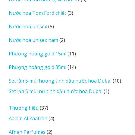
phẩm
sản
3
Nước hoa Tom Ford chiết
3
phẩm
sản
5
Nước hoa unisex
5
phẩm
sản
2
Nước hoa unisex nam
2
phẩm
sản
11
Phượng hoàng gold 15ml
11
phẩm
sản
14
Phượng hoàng gold 35ml
14
phẩm
sản
10
Set lăn 5 mùi hương tinh dầu nước hoa Dubai
10
phẩm
sản
1
Set lăn 5 mùi nữ tinh dầu nước hoa Dubai
1
phẩm
sản
phẩm
37
Thương hiệu
37
sản
4
Aalam Al Zaafran
4
phẩm
sản
2
Afnan Perfumes
2
phẩm