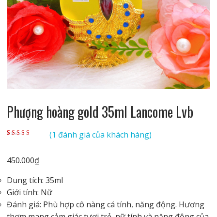
Phượng hoàng gold 35ml Lancome Lvb
(
1
đánh giá của khách hàng)
5.00
1
trên 5 dựa
trên
đánh giá
450.000
₫
Dung tích: 35ml
Giới tính: Nữ
Đánh giá: Phù hợp cô nàng cá tính, năng động. Hương
thơm mang cảm giác tươi trẻ, nữ tính và năng động của