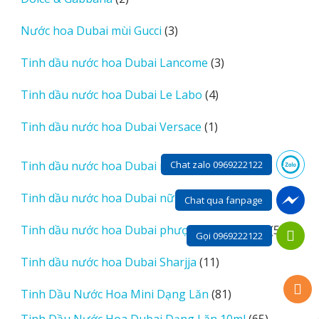
phẩm
sản
3
Nước hoa Dubai mùi Gucci
3
phẩm
sản
3
Tinh dầu nước hoa Dubai Lancome
3
phẩm
sản
4
Tinh dầu nước hoa Dubai Le Labo
4
phẩm
sản
1
Tinh dầu nước hoa Dubai Versace
1
phẩm
sản
phẩm
2
Chat zalo 0969222122
Tinh dầu nước hoa Dubai nam
2
sản
131
Tinh dầu nước hoa Dubai nữ
131
phẩm
Chat qua fanpage
sản
5
Tinh dầu nước hoa Dubai phượng hoàng gold
5
phẩm
Gọi 0969222122
sản
11
Tinh dầu nước hoa Dubai Sharjja
11
phẩm
sản
81
Tinh Dầu Nước Hoa Mini Dạng Lăn
81
phẩm
sản
65