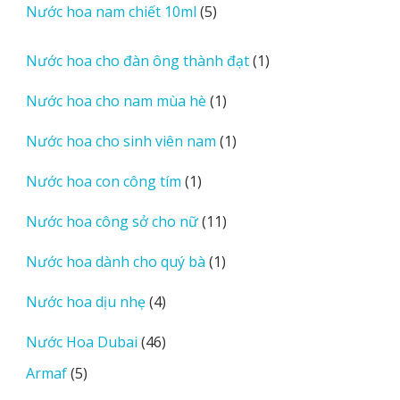
sản
5
Nước hoa nam chiết 10ml
5
phẩm
sản
phẩm
1
Nước hoa cho đàn ông thành đạt
1
sản
1
Nước hoa cho nam mùa hè
1
phẩm
sản
1
Nước hoa cho sinh viên nam
1
phẩm
sản
1
Nước hoa con công tím
1
phẩm
sản
11
Nước hoa công sở cho nữ
11
phẩm
sản
1
Nước hoa dành cho quý bà
1
phẩm
sản
4
Nước hoa dịu nhẹ
4
phẩm
sản
46
Nước Hoa Dubai
46
phẩm
sản
5
Armaf
5
phẩm
sản