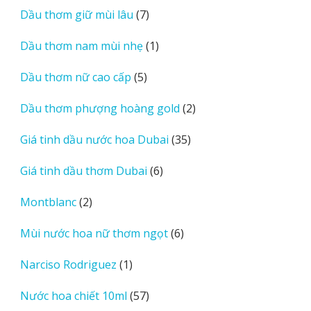
sản
7
Dầu thơm giữ mùi lâu
7
phẩm
sản
1
Dầu thơm nam mùi nhẹ
1
phẩm
sản
5
Dầu thơm nữ cao cấp
5
phẩm
sản
2
Dầu thơm phượng hoàng gold
2
phẩm
sản
35
Giá tinh dầu nước hoa Dubai
35
phẩm
sản
6
Giá tinh dầu thơm Dubai
6
phẩm
sản
2
Montblanc
2
phẩm
sản
6
Mùi nước hoa nữ thơm ngọt
6
phẩm
sản
1
Narciso Rodriguez
1
phẩm
sản
57
Nước hoa chiết 10ml
57
phẩm