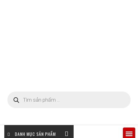
Tìm
kiếm
sản
phẩm
DANH MỤC SẢN PHẨM