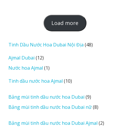
L
Load more
o
a
d
48
Tinh Dầu Nước Hoa Dubai Nội Địa
48
m
sản
12
Ajmal Dubai
12
o
phẩm
sản
r
1
Nước hoa Ajmal
1
phẩm
e
sản
r
10
Tinh dầu nước hoa Ajmal
10
phẩm
e
sản
v
phẩm
9
Bảng mùi tinh dầu nước hoa Dubai
9
i
sản
8
Bảng mùi tinh dầu nước hoa Dubai nữ
8
e
phẩm
sản
w
phẩm
2
Bảng mùi tinh dầu nước hoa Dubai Ajmal
2
s