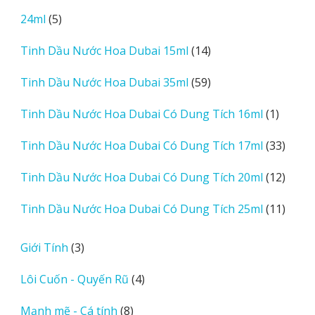
sản
5
24ml
5
phẩm
sản
14
Tinh Dầu Nước Hoa Dubai 15ml
14
phẩm
sản
59
Tinh Dầu Nước Hoa Dubai 35ml
59
phẩm
sản
1
Tinh Dầu Nước Hoa Dubai Có Dung Tích 16ml
1
phẩm
sản
33
Tinh Dầu Nước Hoa Dubai Có Dung Tích 17ml
33
phẩm
sản
12
Tinh Dầu Nước Hoa Dubai Có Dung Tích 20ml
12
phẩm
sản
11
Tinh Dầu Nước Hoa Dubai Có Dung Tích 25ml
11
phẩm
sản
phẩm
3
Giới Tính
3
sản
4
Lôi Cuốn - Quyến Rũ
4
phẩm
sản
8
Mạnh mẽ - Cá tính
8
phẩm