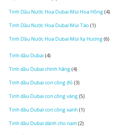
sản
4
Tinh Dầu Nước Hoa Dubai Mùi Hoa Hồng
4
phẩm
sản
1
Tinh Dầu Nước Hoa Dubai Mùi Táo
1
phẩm
sản
6
Tinh Dầu Nước Hoa Dubai Mùi Xạ Hương
6
phẩm
sản
phẩm
4
Tinh dầu Dubai
4
sản
4
Tinh dầu Dubai chính hãng
4
phẩm
sản
3
Tinh dầu Dubai con công đỏ
3
phẩm
sản
5
Tinh dầu Dubai con công vàng
5
phẩm
sản
1
Tinh dầu Dubai con công xanh
1
phẩm
sản
2
Tinh dầu Dubai dành cho nam
2
phẩm
sản