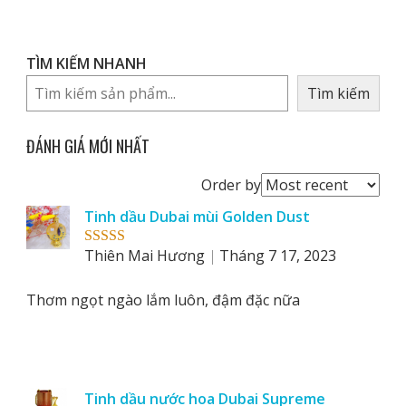
TÌM KIẾM NHANH
Tìm kiếm
ĐÁNH GIÁ MỚI NHẤT
Order
Order by
reviews
Tinh dầu Dubai mùi Golden Dust
by
Thiên Mai Hương
Tháng 7 17, 2023
Rated
5
out
of 5
Thơm ngọt ngào lắm luôn, đậm đặc nữa
Tinh dầu nước hoa Dubai Supreme