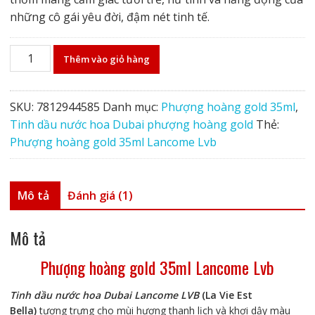
những cô gái yêu đời, đậm nét tinh tế.
Phượng
Thêm vào giỏ hàng
hoàng
gold
35ml
SKU:
7812944585
Danh mục:
Phượng hoàng gold 35ml
,
Lancome
Tinh dầu nước hoa Dubai phượng hoàng gold
Thẻ:
Lvb
Phượng hoàng gold 35ml Lancome Lvb
số
lượng
Mô tả
Đánh giá (1)
Mô tả
Phượng hoàng gold 35ml Lancome Lvb
Tinh dầu nước hoa Dubai Lancome LVB
(La Vie Est
Bella)
tượng trưng cho mùi hương thanh lịch và khơi dậy màu