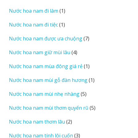
sản
1
Nước hoa nam đi làm
1
phẩm
sản
1
Nước hoa nam đi tiệc
1
phẩm
sản
7
Nước hoa nam được ưa chuộng
7
phẩm
sản
4
Nước hoa nam giữ mùi lâu
4
phẩm
sản
1
Nước hoa nam mùa đông giá rẻ
1
phẩm
sản
1
Nước hoa nam mùi gỗ đàn hương
1
phẩm
sản
5
Nước hoa nam mùi nhẹ nhàng
5
phẩm
sản
5
Nước hoa nam mùi thơm quyến rũ
5
phẩm
sản
2
Nước hoa nam thơm lâu
2
phẩm
sản
3
Nước hoa nam tính lôi cuốn
3
phẩm