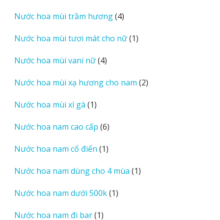
sản
4
Nước hoa mùi trầm hương
4
phẩm
sản
1
Nước hoa mùi tươi mát cho nữ
1
phẩm
sản
4
Nước hoa mùi vani nữ
4
phẩm
sản
2
Nước hoa mùi xạ hương cho nam
2
phẩm
sản
1
Nước hoa mùi xì gà
1
phẩm
sản
6
Nước hoa nam cao cấp
6
phẩm
sản
1
Nước hoa nam cổ điển
1
phẩm
sản
1
Nước hoa nam dùng cho 4 mùa
1
phẩm
sản
1
Nước hoa nam dưới 500k
1
phẩm
sản
1
Nước hoa nam đi bar
1
phẩm