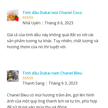
Tinh dầu Dubai mùi Chanel Coco
Nhã Uyên
Tháng 6 6, 2023
Rated
5
out
of 5
Giá cả của tinh dầu này không quá đắt so với các
sản phẩm tương tự khác. Tuy nhiên, chất lượng và
hương thơm của nó thì tuyệt vời.
Tinh dầu Dubai nam Chanel Bleu
Thanh Sang
Tháng 6 3, 2023
Rated
5
out
of 5
Chanel Bleu có mùi hương trầm ấm, gợi lên hình
ảnh của một quý ông thanh lịch và tự tin, phù hợp
để sử dụng vào mùa thu và đông.