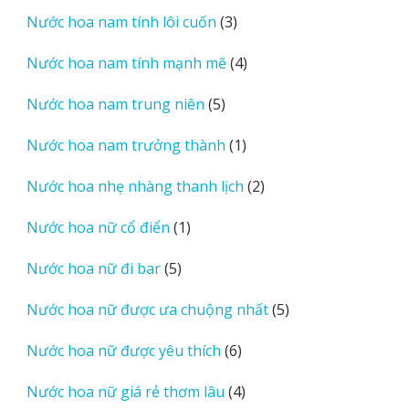
sản
3
Nước hoa nam tính lôi cuốn
3
phẩm
sản
4
Nước hoa nam tính mạnh mẽ
4
phẩm
sản
5
Nước hoa nam trung niên
5
phẩm
sản
1
Nước hoa nam trưởng thành
1
phẩm
sản
2
Nước hoa nhẹ nhàng thanh lịch
2
phẩm
sản
1
Nước hoa nữ cổ điển
1
phẩm
sản
5
Nước hoa nữ đi bar
5
phẩm
sản
5
Nước hoa nữ được ưa chuộng nhất
5
phẩm
sản
6
Nước hoa nữ được yêu thích
6
phẩm
sản
4
Nước hoa nữ giá rẻ thơm lâu
4
phẩm