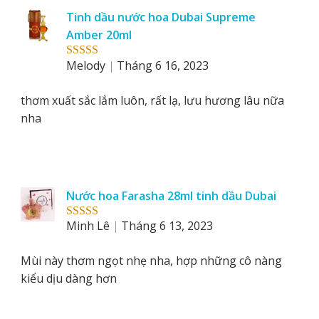
Tinh dầu nước hoa Dubai Supreme
Amber 20ml
Melody
Tháng 6 16, 2023
Rated
5
out
of 5
thơm xuất sắc lắm luôn, rất lạ, lưu hương lâu nữa
nha
Nước hoa Farasha 28ml tinh dầu Dubai
Minh Lê
Tháng 6 13, 2023
Rated
5
out
of 5
Mùi này thơm ngọt nhẹ nha, hợp những cô nàng
kiểu dịu dàng hơn