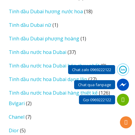
sản
18
Tinh dầu Dubai hương nước hoa
18
phẩm
sản
1
Tinh dầu Dubai nữ
1
phẩm
sản
1
Tinh dầu Dubai phượng hoàng
1
phẩm
sản
37
Tinh dầu nước hoa Dubai
37
phẩm
sản
8
Tinh dầu nước hoa Dubai bán chạy nhất
8
phẩm
Chat zalo 0969222122
sản
27
Tinh dầu nước hoa Dubai dạng lăn
27
phẩm
Chat qua fanpage
sản
126
Tinh dầu nước hoa Dubai hàng thiết kế
126
phẩm
sản
Gọi 0969222122
2
Bvlgari
2
phẩm
sản
7
Chanel
7
phẩm
sản
5
Dior
5
phẩm