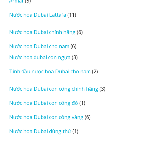
5
Armaf
5
phẩm
sản
11
Nước hoa Dubai Lattafa
11
phẩm
sản
phẩm
6
Nước hoa Dubai chính hãng
6
sản
6
Nước hoa Dubai cho nam
6
phẩm
sản
3
Nước hoa dubai con ngựa
3
phẩm
sản
2
Tinh dầu nước hoa Dubai cho nam
2
phẩm
sản
phẩm
3
Nước hoa Dubai con công chính hãng
3
sản
1
Nước hoa Dubai con công đỏ
1
phẩm
sản
6
Nước hoa Dubai con công vàng
6
phẩm
sản
1
Nước hoa Dubai dùng thử
1
phẩm
sản