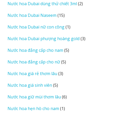
2
Nước hoa Dubai dùng thử chiết 3ml
2
phẩm
sản
15
Nước hoa Dubai Naseem
15
phẩm
sản
1
Nước hoa Dubai nữ con công
1
phẩm
sản
3
Nước hoa Dubai phượng hoàng gold
3
phẩm
sản
5
Nước hoa đẳng cấp cho nam
5
phẩm
sản
5
Nước hoa đẳng cấp cho nữ
5
phẩm
sản
3
Nước hoa giá rẻ thơm lâu
3
phẩm
sản
5
Nước hoa giá sinh viên
5
phẩm
sản
6
Nước hoa giữ mùi thơm lâu
6
phẩm
sản
1
Nước hoa hẹn hò cho nam
1
phẩm
sản