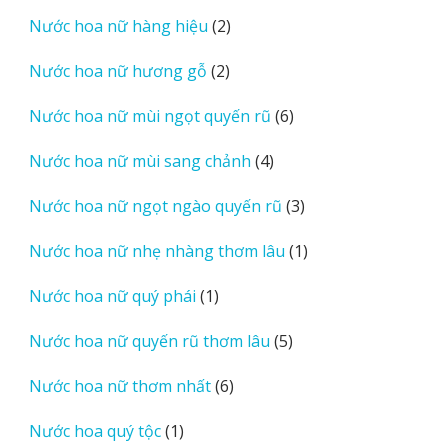
sản
2
Nước hoa nữ hàng hiệu
2
phẩm
sản
2
Nước hoa nữ hương gỗ
2
phẩm
sản
6
Nước hoa nữ mùi ngọt quyến rũ
6
phẩm
sản
4
Nước hoa nữ mùi sang chảnh
4
phẩm
sản
3
Nước hoa nữ ngọt ngào quyến rũ
3
phẩm
sản
1
Nước hoa nữ nhẹ nhàng thơm lâu
1
phẩm
sản
1
Nước hoa nữ quý phái
1
phẩm
sản
5
Nước hoa nữ quyến rũ thơm lâu
5
phẩm
sản
6
Nước hoa nữ thơm nhất
6
phẩm
sản
1
Nước hoa quý tộc
1
phẩm