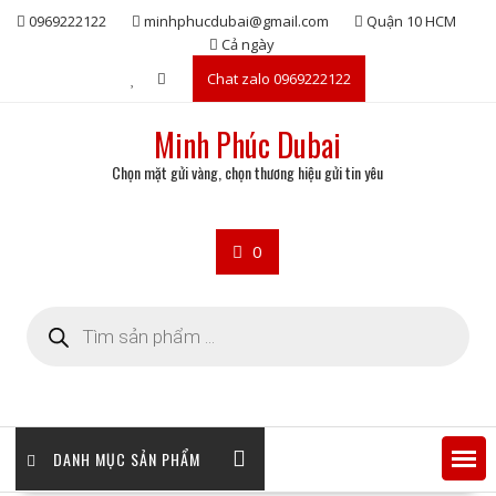
Skip
0969222122
minhphucdubai@gmail.com
Quận 10 HCM
to
Cả ngày
content
Chat zalo 0969222122
Minh Phúc Dubai
Chọn mặt gửi vàng, chọn thương hiệu gửi tin yêu
0
Tìm
kiếm
sản
phẩm
DANH MỤC SẢN PHẨM