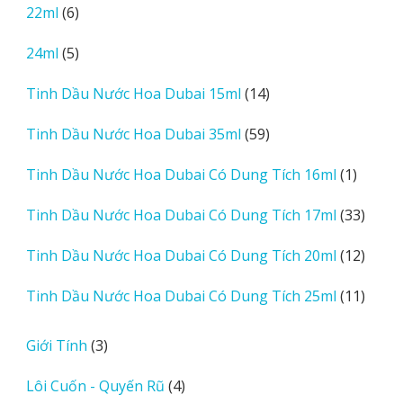
sản
6
22ml
6
phẩm
sản
5
24ml
5
phẩm
sản
14
Tinh Dầu Nước Hoa Dubai 15ml
14
phẩm
sản
59
Tinh Dầu Nước Hoa Dubai 35ml
59
phẩm
sản
1
Tinh Dầu Nước Hoa Dubai Có Dung Tích 16ml
1
phẩm
sản
33
Tinh Dầu Nước Hoa Dubai Có Dung Tích 17ml
33
phẩm
sản
12
Tinh Dầu Nước Hoa Dubai Có Dung Tích 20ml
12
phẩm
sản
11
Tinh Dầu Nước Hoa Dubai Có Dung Tích 25ml
11
phẩm
sản
phẩm
3
Giới Tính
3
sản
4
Lôi Cuốn - Quyến Rũ
4
phẩm