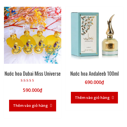
Nước hoa Dubai Miss Universe
Nước hoa Andaleeb 100ml
690.000
₫
Được xếp hạng
590.000
₫
5.00
5 sao
Thêm vào giỏ hàng
Thêm vào giỏ hàng