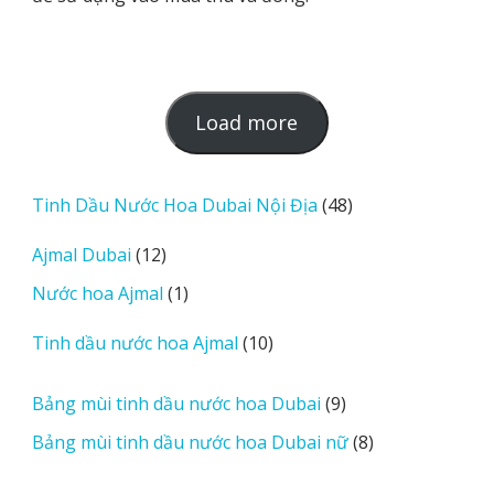
L
Load more
o
a
d
48
Tinh Dầu Nước Hoa Dubai Nội Địa
48
m
sản
12
Ajmal Dubai
12
o
phẩm
sản
r
1
Nước hoa Ajmal
1
phẩm
e
sản
r
10
Tinh dầu nước hoa Ajmal
10
phẩm
e
sản
v
phẩm
9
Bảng mùi tinh dầu nước hoa Dubai
9
i
sản
8
Bảng mùi tinh dầu nước hoa Dubai nữ
8
e
phẩm
sản
w