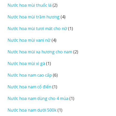
2
Nước hoa mùi thuốc lá
2
phẩm
sản
4
Nước hoa mùi trầm hương
4
phẩm
sản
1
Nước hoa mùi tươi mát cho nữ
1
phẩm
sản
4
Nước hoa mùi vani nữ
4
phẩm
sản
2
Nước hoa mùi xạ hương cho nam
2
phẩm
sản
1
Nước hoa mùi xì gà
1
phẩm
sản
6
Nước hoa nam cao cấp
6
phẩm
sản
1
Nước hoa nam cổ điển
1
phẩm
sản
1
Nước hoa nam dùng cho 4 mùa
1
phẩm
sản
1
Nước hoa nam dưới 500k
1
phẩm