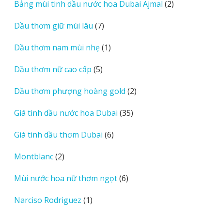
phẩm
2
Bảng mùi tinh dầu nước hoa Dubai Ajmal
2
s
sản
7
Dầu thơm giữ mùi lâu
7
phẩm
sản
1
Dầu thơm nam mùi nhẹ
1
phẩm
sản
5
Dầu thơm nữ cao cấp
5
phẩm
sản
2
Dầu thơm phượng hoàng gold
2
phẩm
sản
35
Giá tinh dầu nước hoa Dubai
35
phẩm
sản
6
Giá tinh dầu thơm Dubai
6
phẩm
sản
2
Montblanc
2
phẩm
sản
6
Mùi nước hoa nữ thơm ngọt
6
phẩm
sản
1
Narciso Rodriguez
1
phẩm
sản