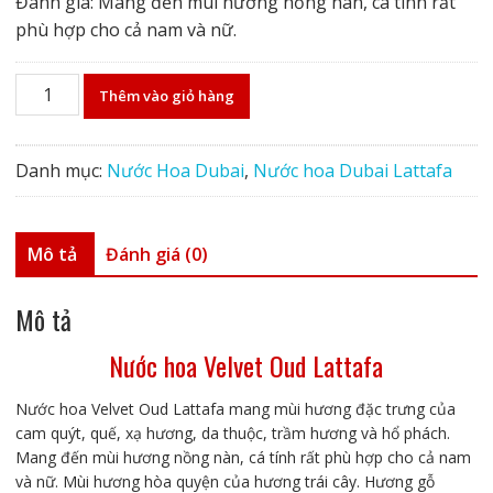
Đanh giá: Mang đến mùi hương nồng nàn, cá tính rất
phù hợp cho cả nam và nữ.
Nước
Thêm vào giỏ hàng
hoa
Velvet
Oud
Danh mục:
Nước Hoa Dubai
,
Nước hoa Dubai Lattafa
Lattafa
số
lượng
Mô tả
Đánh giá (0)
Mô tả
Nước hoa Velvet Oud Lattafa
Nước hoa Velvet Oud Lattafa mang mùi hương đặc trưng của
cam quýt, quế, xạ hương, da thuộc, trầm hương và hổ phách.
Mang đến mùi hương nồng nàn, cá tính rất phù hợp cho cả nam
và nữ. Mùi hương hòa quyện của hương trái cây. Hương gỗ