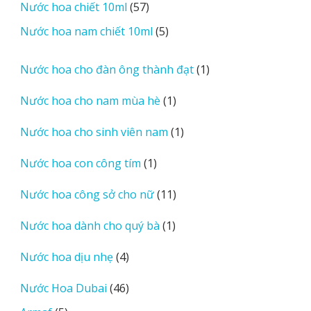
57
Nước hoa chiết 10ml
57
phẩm
sản
5
Nước hoa nam chiết 10ml
5
phẩm
sản
phẩm
1
Nước hoa cho đàn ông thành đạt
1
sản
1
Nước hoa cho nam mùa hè
1
phẩm
sản
1
Nước hoa cho sinh viên nam
1
phẩm
sản
1
Nước hoa con công tím
1
phẩm
sản
11
Nước hoa công sở cho nữ
11
phẩm
sản
1
Nước hoa dành cho quý bà
1
phẩm
sản
4
Nước hoa dịu nhẹ
4
phẩm
sản
46
Nước Hoa Dubai
46
phẩm
sản