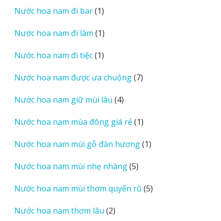
sản
1
Nước hoa nam đi bar
1
phẩm
sản
1
Nước hoa nam đi làm
1
phẩm
sản
1
Nước hoa nam đi tiệc
1
phẩm
sản
7
Nước hoa nam được ưa chuộng
7
phẩm
sản
4
Nước hoa nam giữ mùi lâu
4
phẩm
sản
1
Nước hoa nam mùa đông giá rẻ
1
phẩm
sản
1
Nước hoa nam mùi gỗ đàn hương
1
phẩm
sản
5
Nước hoa nam mùi nhẹ nhàng
5
phẩm
sản
5
Nước hoa nam mùi thơm quyến rũ
5
phẩm
sản
2
Nước hoa nam thơm lâu
2
phẩm