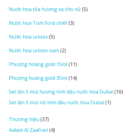
sản
5
Nước hoa tỏa hương xa cho nữ
5
phẩm
sản
3
Nước hoa Tom Ford chiết
3
phẩm
sản
5
Nước hoa unisex
5
phẩm
sản
2
Nước hoa unisex nam
2
phẩm
sản
11
Phượng hoàng gold 15ml
11
phẩm
sản
14
Phượng hoàng gold 35ml
14
phẩm
sản
10
Set lăn 5 mùi hương tinh dầu nước hoa Dubai
10
phẩm
sản
1
Set lăn 5 mùi nữ tinh dầu nước hoa Dubai
1
phẩm
sản
phẩm
37
Thương hiệu
37
sản
4
Aalam Al Zaafran
4
phẩm