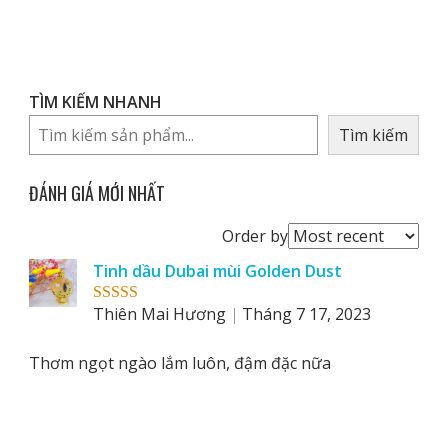
TÌM KIẾM NHANH
Tìm kiếm
ĐÁNH GIÁ MỚI NHẤT
Order
Order by
reviews
Tinh dầu Dubai mùi Golden Dust
by
Thiên Mai Hương
Tháng 7 17, 2023
Rated
5
out
of 5
Thơm ngọt ngào lắm luôn, đậm đặc nữa