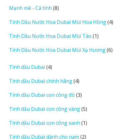
sản
8
Mạnh mẽ - Cá tính
8
phẩm
sản
4
Tinh Dầu Nước Hoa Dubai Mùi Hoa Hồng
4
phẩm
sản
1
Tinh Dầu Nước Hoa Dubai Mùi Táo
1
phẩm
sản
6
Tinh Dầu Nước Hoa Dubai Mùi Xạ Hương
6
phẩm
sản
phẩm
4
Tinh dầu Dubai
4
sản
4
Tinh dầu Dubai chính hãng
4
phẩm
sản
3
Tinh dầu Dubai con công đỏ
3
phẩm
sản
5
Tinh dầu Dubai con công vàng
5
phẩm
sản
1
Tinh dầu Dubai con công xanh
1
phẩm
sản
2
Tinh dầu Dubai dành cho nam
2
phẩm