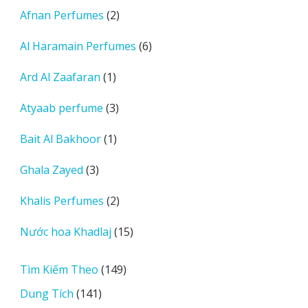
sản
2
Afnan Perfumes
2
phẩm
sản
6
Al Haramain Perfumes
6
phẩm
sản
1
Ard Al Zaafaran
1
phẩm
sản
3
Atyaab perfume
3
phẩm
sản
1
Bait Al Bakhoor
1
phẩm
sản
3
Ghala Zayed
3
phẩm
sản
2
Khalis Perfumes
2
phẩm
sản
15
Nước hoa Khadlaj
15
phẩm
sản
phẩm
149
Tìm Kiếm Theo
149
sản
141
Dung Tích
141
phẩm