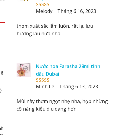
Melody
Tháng 6 16, 2023
Rated
5
out
of 5
thơm xuất sắc lắm luôn, rất lạ, lưu
hương lâu nữa nha
e –
Nước hoa Farasha 28ml tinh
ng
dầu Dubai
Minh Lê
Tháng 6 13, 2023
Rated
5
out
ộ
of 5
Mùi này thơm ngọt nhẹ nha, hợp những
cô nàng kiểu dịu dàng hơn
nh
ữa