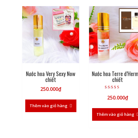
Nước hoa Very Sexy Now
Nước hoa Terre d’Her
chiết
chiết
250.000
₫
Được xếp hạng
250.000
₫
5.00
5 sao
Thêm vào giỏ hàng
Thêm vào giỏ hàng