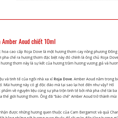
chiết
10ml
số
lượng
a Amber Aoud chiết 10ml
c hoa cao cấp Roja Dove là một hương thơm cay nồng phương Đông
 pha chế ra hương thơm đặc biệt này đó chính là ông chủ Roja Dov
ể hương thơm này là sự kết của hương trầm hương vương giả và hươ
u và tinh tế của ngôi nhà xa xỉ
Roja Dove
. Amber Aoud nằm trong b
 Mùi hương này có gì độc đáo mà tại sao lại hot đến như vậy? Hổ
 phẩm về nguyên liệu cùng sự pha trộn tinh tế bởi nhà pha chế tài ba
ủa thế giới hương thơm. Ông đã “bào chế” Amber Aoud trở thành mùi
 nhận được những hương quen thuộc của Cam Bergamot và quả Cha
dắt bằng những nốt hương quen thuộc để rồi màn đến tầng hương gi