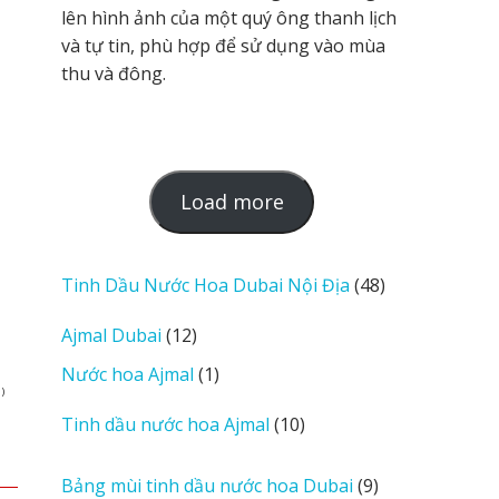
lên hình ảnh của một quý ông thanh lịch
và tự tin, phù hợp để sử dụng vào mùa
thu và đông.
L
Load more
o
a
d
48
Tinh Dầu Nước Hoa Dubai Nội Địa
48
m
sản
12
Ajmal Dubai
12
o
phẩm
sản
r
1
Nước hoa Ajmal
1
phẩm
e
)
sản
r
10
Tinh dầu nước hoa Ajmal
10
phẩm
e
sản
v
phẩm
9
Bảng mùi tinh dầu nước hoa Dubai
9