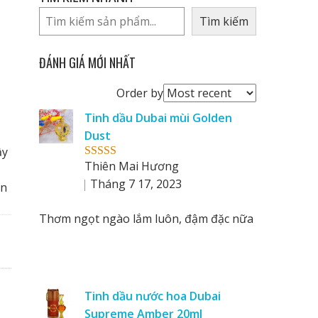
Tìm kiếm
ĐÁNH GIÁ MỚI NHẤT
Order
Order by
reviews
Tinh dầu Dubai mùi Golden
by
Dust
ầy
Thiên Mai Hương
Rated
5
out
of 5
Tháng 7 17, 2023
ăn
Thơm ngọt ngào lắm luôn, đậm đặc nữa
Tinh dầu nước hoa Dubai
Supreme Amber 20ml