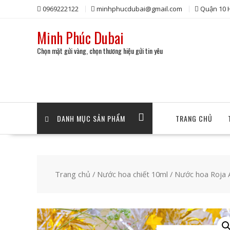
Skip
0969222122
minhphucdubai@gmail.com
Quận 10
to
content
Minh Phúc Dubai
Chọn mặt gửi vàng, chọn thương hiệu gửi tin yêu
DANH MỤC SẢN PHẨM
TRANG CHỦ
Trang chủ
/
Nước hoa chiết 10ml
/ Nước hoa Roja 