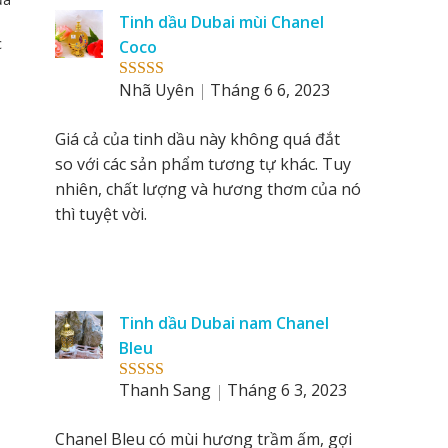
Tinh dầu Dubai mùi Chanel
c
Coco
Nhã Uyên
Tháng 6 6, 2023
Rated
5
out
of 5
Giá cả của tinh dầu này không quá đắt
so với các sản phẩm tương tự khác. Tuy
nhiên, chất lượng và hương thơm của nó
thì tuyệt vời.
Tinh dầu Dubai nam Chanel
Bleu
Thanh Sang
Tháng 6 3, 2023
Rated
5
out
of 5
Chanel Bleu có mùi hương trầm ấm, gợi