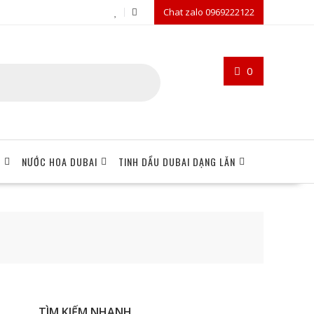
Chat zalo 0969222122
0
I
NƯỚC HOA DUBAI
TINH DẦU DUBAI DẠNG LĂN
TÌM KIẾM NHANH