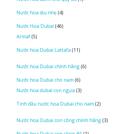
phẩm
sản
4
Nước hoa dịu nhẹ
4
phẩm
sản
46
Nước Hoa Dubai
46
phẩm
sản
5
Armaf
5
phẩm
sản
11
Nước hoa Dubai Lattafa
11
phẩm
sản
phẩm
6
Nước hoa Dubai chính hãng
6
sản
6
Nước hoa Dubai cho nam
6
phẩm
sản
3
Nước hoa dubai con ngựa
3
phẩm
sản
2
Tinh dầu nước hoa Dubai cho nam
2
phẩm
sản
phẩm
3
Nước hoa Dubai con công chính hãng
3
sản
1
Nước hoa Dubai con công đỏ
1