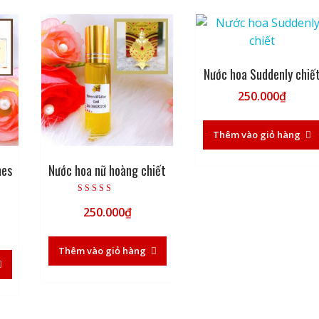
Nước hoa Suddenly chiế
250.000
₫
Thêm vào giỏ hàng
mes
Nước hoa nữ hoàng chiết
Được xếp hạng
250.000
₫
5.00
5 sao
Thêm vào giỏ hàng