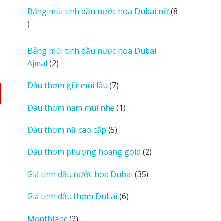
i
sản
Bảng mùi tinh dầu nước hoa Dubai nữ
8
e
phẩm
8
w
sản
s
phẩm
t
Bảng mùi tinh dầu nước hoa Dubai
2
Ajmal
2
sản
7
Dầu thơm giữ mùi lâu
7
phẩm
sản
1
Dầu thơm nam mùi nhẹ
1
phẩm
sản
5
Dầu thơm nữ cao cấp
5
phẩm
sản
2
Dầu thơm phượng hoàng gold
2
phẩm
sản
35
Giá tinh dầu nước hoa Dubai
35
phẩm
sản
6
Giá tinh dầu thơm Dubai
6
phẩm
sản
2
Montblanc
2
phẩm