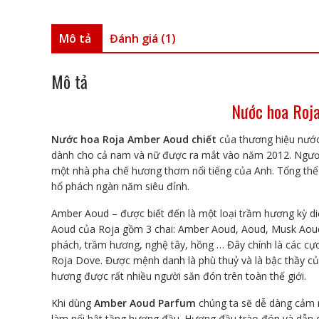
Mô tả
Đánh giá (1)
Mô tả
Nước hoa Roj
Nước hoa Roja Amber Aoud chiết
của thương hiệu nướ
dành cho cả nam và nữ được ra mắt vào năm 2012. Ngươi
một nhà pha chế hương thơm nổi tiếng của Anh. Tổng th
hổ phách ngàn năm siêu đỉnh.
Amber Aoud – được biết đến là một loại trầm hương kỳ diệ
Aoud của Roja gồm 3 chai: Amber Aoud, Aoud, Musk Aoud.
phách, trầm hương, nghệ tây, hồng … Đây chính là các cực
Roja Dove. Được mệnh danh là phù thuỷ và là bậc thầy c
hương được rất nhiều người săn đón trên toàn thế giới.
Khi dùng
Amber Aoud Parfum
chúng ta sẽ dễ dàng cảm
làm nổi bật tầng hương đầu. Hương đầu trào đón và dẫn 