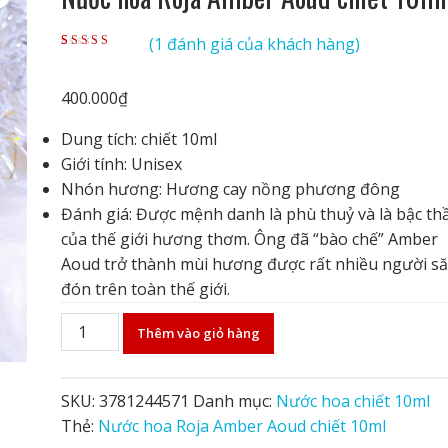
(
1
đánh giá của khách hàng)
5.00
1
trên 5 dựa
trên
đánh giá
400.000
₫
Dung tích: chiết 10ml
Giới tính: Unisex
Nhón hương:
Hương cay nồng phương đông
Đánh giá: Được mệnh danh là phù thuỷ và là bậc th
của thế giới hương thơm. Ông đã “bào chế” Amber
Aoud trở thành mùi hương được rất nhiều người s
đón trên toàn thế giới.
Nước
Thêm vào giỏ hàng
hoa
Roja
Amber
SKU:
3781244571
Danh mục:
Nước hoa chiết 10ml
Aoud
Thẻ:
Nước hoa Roja Amber Aoud chiết 10ml