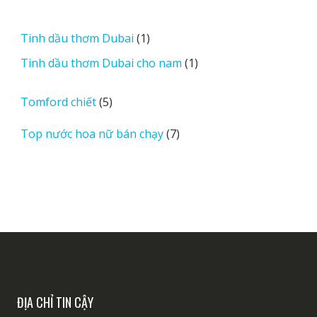
phẩm
sản
phẩm
1
Tinh dầu thơm Dubai
1
sản
1
Tinh dầu thơm Dubai cho nam
1
phẩm
sản
phẩm
5
Tomford chiết
5
sản
7
Top nước hoa nữ bán chạy
7
phẩm
sản
phẩm
ĐỊA CHỈ TIN CẬY