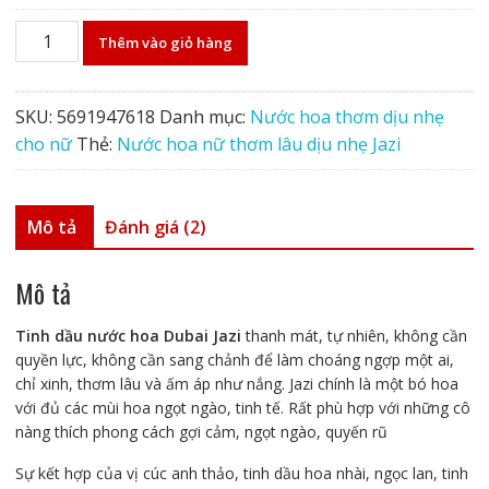
Nước
Thêm vào giỏ hàng
hoa
nữ
thơm
SKU:
5691947618
Danh mục:
Nước hoa thơm dịu nhẹ
lâu
cho nữ
Thẻ:
Nước hoa nữ thơm lâu dịu nhẹ Jazi
dịu
nhẹ
Jazi
Mô tả
Đánh giá (2)
số
lượng
Mô tả
Tinh dầu nước hoa Dubai Jazi
thanh mát, tự nhiên, không cần
quyền lực, không cần sang chảnh để làm choáng ngợp một ai,
chỉ xinh, thơm lâu và ấm áp như nắng. Jazi chính là một bó hoa
với đủ các mùi hoa ngọt ngào, tinh tế. Rất phù hợp với những cô
nàng thích phong cách gợi cảm, ngọt ngào, quyến rũ
Sự kết hợp của vị cúc anh thảo, tinh dầu hoa nhài, ngọc lan, tinh