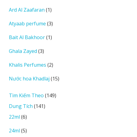
sản
1
Ard Al Zaafaran
1
phẩm
sản
3
Atyaab perfume
3
phẩm
sản
1
Bait Al Bakhoor
1
phẩm
sản
3
Ghala Zayed
3
phẩm
sản
2
Khalis Perfumes
2
phẩm
sản
15
Nước hoa Khadlaj
15
phẩm
sản
phẩm
149
Tìm Kiếm Theo
149
sản
141
Dung Tích
141
phẩm
sản
6
22ml
6
phẩm
sản
5
24ml
5
phẩm