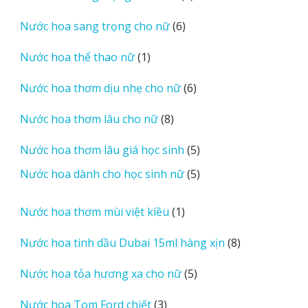
sản
6
Nước hoa sang trọng cho nữ
6
phẩm
sản
1
Nước hoa thể thao nữ
1
phẩm
sản
6
Nước hoa thơm dịu nhẹ cho nữ
6
phẩm
sản
8
Nước hoa thơm lâu cho nữ
8
phẩm
sản
5
Nước hoa thơm lâu giá học sinh
5
phẩm
sản
5
Nước hoa dành cho học sinh nữ
5
phẩm
sản
phẩm
1
Nước hoa thơm mùi việt kiều
1
sản
8
Nước hoa tinh dầu Dubai 15ml hàng xịn
8
phẩm
sản
5
Nước hoa tỏa hương xa cho nữ
5
phẩm
sản
3
Nước hoa Tom Ford chiết
3
phẩm