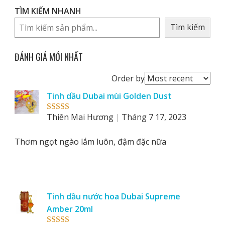
TÌM KIẾM NHANH
Tìm kiếm
ĐÁNH GIÁ MỚI NHẤT
Order
Order by
reviews
Tinh dầu Dubai mùi Golden Dust
by
Thiên Mai Hương
Tháng 7 17, 2023
Rated
5
out
of 5
Thơm ngọt ngào lắm luôn, đậm đặc nữa
Tinh dầu nước hoa Dubai Supreme
Amber 20ml