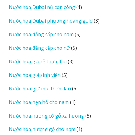
sản
1
Nước hoa Dubai nữ con công
1
phẩm
sản
3
Nước hoa Dubai phượng hoàng gold
3
phẩm
sản
5
Nước hoa đẳng cấp cho nam
5
phẩm
sản
5
Nước hoa đẳng cấp cho nữ
5
phẩm
sản
3
Nước hoa giá rẻ thơm lâu
3
phẩm
sản
5
Nước hoa giá sinh viên
5
phẩm
sản
6
Nước hoa giữ mùi thơm lâu
6
phẩm
sản
1
Nước hoa hẹn hò cho nam
1
phẩm
sản
5
Nước hoa hương cỏ gỗ xạ hương
5
phẩm
sản
1
Nước hoa hương gỗ cho nam
1
phẩm