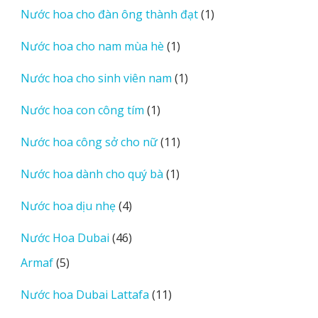
phẩm
1
Nước hoa cho đàn ông thành đạt
1
sản
1
Nước hoa cho nam mùa hè
1
phẩm
sản
1
Nước hoa cho sinh viên nam
1
phẩm
sản
1
Nước hoa con công tím
1
phẩm
sản
11
Nước hoa công sở cho nữ
11
phẩm
sản
1
Nước hoa dành cho quý bà
1
phẩm
sản
4
Nước hoa dịu nhẹ
4
phẩm
sản
46
Nước Hoa Dubai
46
phẩm
sản
5
Armaf
5
phẩm
sản
11
Nước hoa Dubai Lattafa
11
phẩm
sản