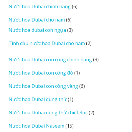
phẩm
6
Nước hoa Dubai chính hãng
6
sản
6
Nước hoa Dubai cho nam
6
phẩm
sản
3
Nước hoa dubai con ngựa
3
phẩm
sản
2
Tinh dầu nước hoa Dubai cho nam
2
phẩm
sản
phẩm
3
Nước hoa Dubai con công chính hãng
3
sản
1
Nước hoa Dubai con công đỏ
1
phẩm
sản
6
Nước hoa Dubai con công vàng
6
phẩm
sản
1
Nước hoa Dubai dùng thử
1
phẩm
sản
2
Nước hoa Dubai dùng thử chiết 3ml
2
phẩm
sản
15
Nước hoa Dubai Naseem
15
phẩm