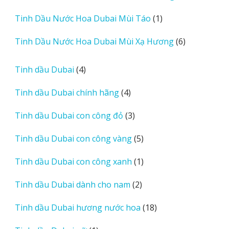
sản
1
Tinh Dầu Nước Hoa Dubai Mùi Táo
1
phẩm
sản
6
Tinh Dầu Nước Hoa Dubai Mùi Xạ Hương
6
phẩm
sản
phẩm
4
Tinh dầu Dubai
4
sản
4
Tinh dầu Dubai chính hãng
4
phẩm
sản
3
Tinh dầu Dubai con công đỏ
3
phẩm
sản
5
Tinh dầu Dubai con công vàng
5
phẩm
sản
1
Tinh dầu Dubai con công xanh
1
phẩm
sản
2
Tinh dầu Dubai dành cho nam
2
phẩm
sản
18
Tinh dầu Dubai hương nước hoa
18
phẩm
sản