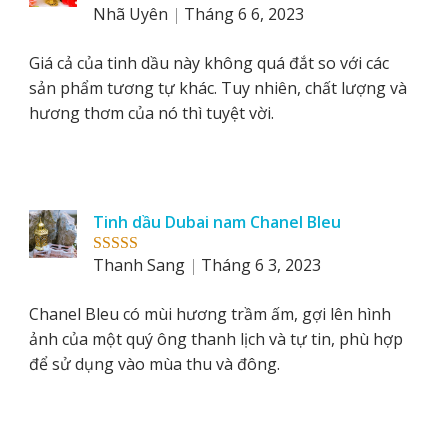
Nhã Uyên
Tháng 6 6, 2023
Rated
5
out
of 5
Giá cả của tinh dầu này không quá đắt so với các
sản phẩm tương tự khác. Tuy nhiên, chất lượng và
hương thơm của nó thì tuyệt vời.
Tinh dầu Dubai nam Chanel Bleu
Thanh Sang
Tháng 6 3, 2023
Rated
5
out
of 5
Chanel Bleu có mùi hương trầm ấm, gợi lên hình
ảnh của một quý ông thanh lịch và tự tin, phù hợp
để sử dụng vào mùa thu và đông.