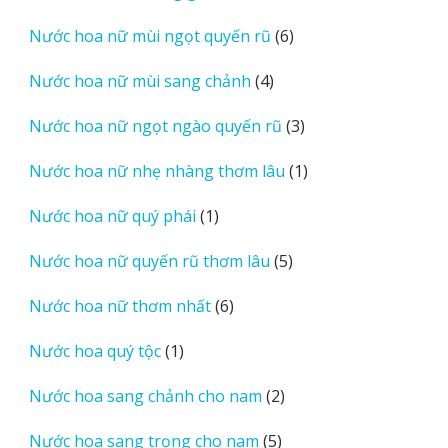
sản
6
Nước hoa nữ mùi ngọt quyến rũ
6
phẩm
sản
4
Nước hoa nữ mùi sang chảnh
4
phẩm
sản
3
Nước hoa nữ ngọt ngào quyến rũ
3
phẩm
sản
1
Nước hoa nữ nhẹ nhàng thơm lâu
1
phẩm
sản
1
Nước hoa nữ quý phái
1
phẩm
sản
5
Nước hoa nữ quyến rũ thơm lâu
5
phẩm
sản
6
Nước hoa nữ thơm nhất
6
phẩm
sản
1
Nước hoa quý tộc
1
phẩm
sản
2
Nước hoa sang chảnh cho nam
2
phẩm
sản
5
Nước hoa sang trọng cho nam
5
phẩm