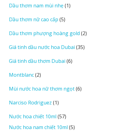
1
Dầu thơm nam mùi nhẹ
1
phẩm
sản
5
Dầu thơm nữ cao cấp
5
phẩm
sản
2
Dầu thơm phượng hoàng gold
2
phẩm
sản
35
Giá tinh dầu nước hoa Dubai
35
phẩm
sản
6
Giá tinh dầu thơm Dubai
6
phẩm
sản
2
Montblanc
2
phẩm
sản
6
Mùi nước hoa nữ thơm ngọt
6
phẩm
sản
1
Narciso Rodriguez
1
phẩm
sản
57
Nước hoa chiết 10ml
57
phẩm
sản
5
Nước hoa nam chiết 10ml
5
phẩm
sản