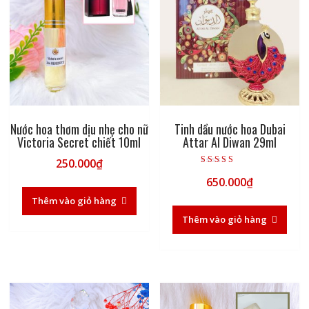
Nước hoa thơm dịu nhẹ cho nữ
Tinh dầu nước hoa Dubai
Victoria Secret chiết 10ml
Attar Al Diwan 29ml
250.000
₫
Được xếp hạng
650.000
₫
5.00
5 sao
Thêm vào giỏ hàng
Thêm vào giỏ hàng