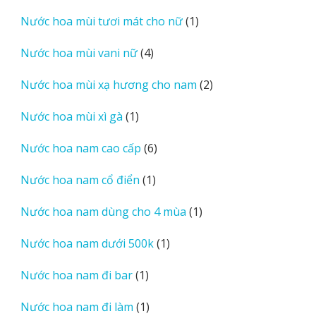
sản
1
Nước hoa mùi tươi mát cho nữ
1
phẩm
sản
4
Nước hoa mùi vani nữ
4
phẩm
sản
2
Nước hoa mùi xạ hương cho nam
2
phẩm
sản
1
Nước hoa mùi xì gà
1
phẩm
sản
6
Nước hoa nam cao cấp
6
phẩm
sản
1
Nước hoa nam cổ điển
1
phẩm
sản
1
Nước hoa nam dùng cho 4 mùa
1
phẩm
sản
1
Nước hoa nam dưới 500k
1
phẩm
sản
1
Nước hoa nam đi bar
1
phẩm
sản
1
Nước hoa nam đi làm
1
phẩm