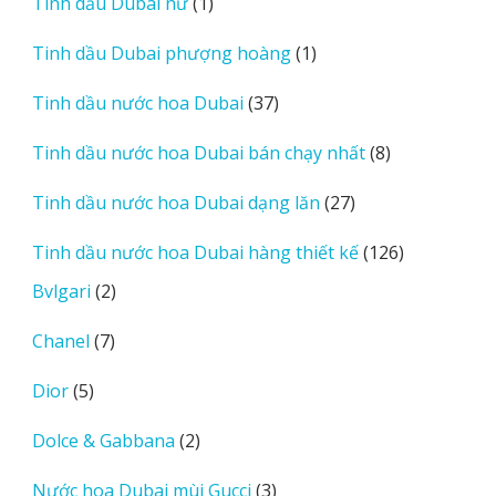
1
Tinh dầu Dubai nữ
1
phẩm
sản
1
Tinh dầu Dubai phượng hoàng
1
phẩm
sản
37
Tinh dầu nước hoa Dubai
37
phẩm
sản
8
Tinh dầu nước hoa Dubai bán chạy nhất
8
phẩm
sản
27
Tinh dầu nước hoa Dubai dạng lăn
27
phẩm
sản
126
Tinh dầu nước hoa Dubai hàng thiết kế
126
phẩm
sản
2
Bvlgari
2
phẩm
sản
7
Chanel
7
phẩm
sản
5
Dior
5
phẩm
sản
2
Dolce & Gabbana
2
phẩm
sản
3
Nước hoa Dubai mùi Gucci
3
phẩm