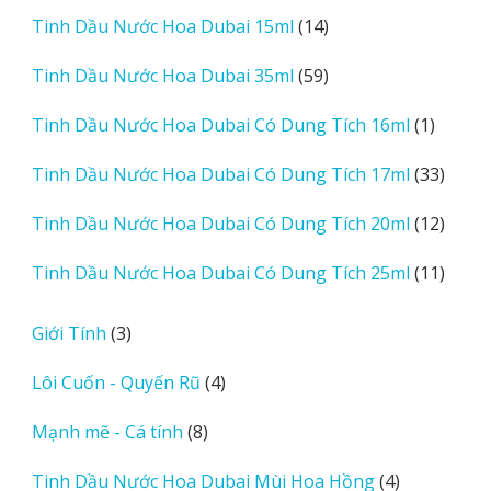
sản
14
Tinh Dầu Nước Hoa Dubai 15ml
14
phẩm
sản
59
Tinh Dầu Nước Hoa Dubai 35ml
59
phẩm
sản
1
Tinh Dầu Nước Hoa Dubai Có Dung Tích 16ml
1
phẩm
sản
33
Tinh Dầu Nước Hoa Dubai Có Dung Tích 17ml
33
phẩm
sản
12
Tinh Dầu Nước Hoa Dubai Có Dung Tích 20ml
12
phẩm
sản
11
Tinh Dầu Nước Hoa Dubai Có Dung Tích 25ml
11
phẩm
sản
phẩm
3
Giới Tính
3
sản
4
Lôi Cuốn - Quyến Rũ
4
phẩm
sản
8
Mạnh mẽ - Cá tính
8
phẩm
sản
4
Tinh Dầu Nước Hoa Dubai Mùi Hoa Hồng
4
phẩm