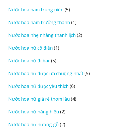
sản
5
Nước hoa nam trung niên
5
phẩm
sản
1
Nước hoa nam trưởng thành
1
phẩm
sản
2
Nước hoa nhẹ nhàng thanh lịch
2
phẩm
sản
1
Nước hoa nữ cổ điển
1
phẩm
sản
5
Nước hoa nữ đi bar
5
phẩm
sản
5
Nước hoa nữ được ưa chuộng nhất
5
phẩm
sản
6
Nước hoa nữ được yêu thích
6
phẩm
sản
4
Nước hoa nữ giá rẻ thơm lâu
4
phẩm
sản
2
Nước hoa nữ hàng hiệu
2
phẩm
sản
2
Nước hoa nữ hương gỗ
2
phẩm