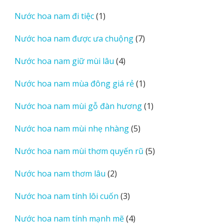
sản
1
Nước hoa nam đi tiệc
1
phẩm
sản
7
Nước hoa nam được ưa chuộng
7
phẩm
sản
4
Nước hoa nam giữ mùi lâu
4
phẩm
sản
1
Nước hoa nam mùa đông giá rẻ
1
phẩm
sản
1
Nước hoa nam mùi gỗ đàn hương
1
phẩm
sản
5
Nước hoa nam mùi nhẹ nhàng
5
phẩm
sản
5
Nước hoa nam mùi thơm quyến rũ
5
phẩm
sản
2
Nước hoa nam thơm lâu
2
phẩm
sản
3
Nước hoa nam tính lôi cuốn
3
phẩm
sản
4
Nước hoa nam tính mạnh mẽ
4
phẩm