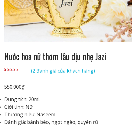
Nước hoa nữ thơm lâu dịu nhẹ Jazi
(
2
đánh giá của khách hàng)
5.00
2
trên 5 dựa
trên
đánh giá
550.000
₫
Dung tích: 20ml.
Giới tính: Nữ
Thương hiệu: Naseem
Đánh giá: bánh bèo, ngọt ngào, quyến rũ