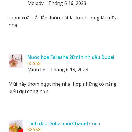
Melody
Tháng 6 16, 2023
Rated
5
out
of 5
thơm xuất sắc lắm luôn, rất lạ, lưu hương lâu nữa
nha
Nước hoa Farasha 28ml tinh dầu Dubai
Minh Lê
Tháng 6 13, 2023
Rated
5
out
of 5
Mùi này thơm ngọt nhẹ nha, hợp những cô nàng
kiểu dịu dàng hơn
Tinh dầu Dubai mùi Chanel Coco