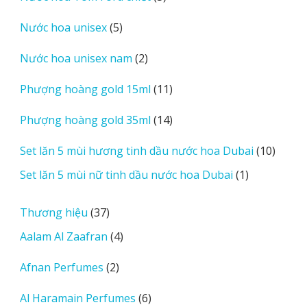
sản
5
Nước hoa unisex
5
phẩm
sản
2
Nước hoa unisex nam
2
phẩm
sản
11
Phượng hoàng gold 15ml
11
phẩm
sản
14
Phượng hoàng gold 35ml
14
phẩm
sản
10
Set lăn 5 mùi hương tinh dầu nước hoa Dubai
10
phẩm
sản
1
Set lăn 5 mùi nữ tinh dầu nước hoa Dubai
1
phẩm
sản
phẩm
37
Thương hiệu
37
sản
4
Aalam Al Zaafran
4
phẩm
sản
2
Afnan Perfumes
2
phẩm
sản
6
Al Haramain Perfumes
6
phẩm