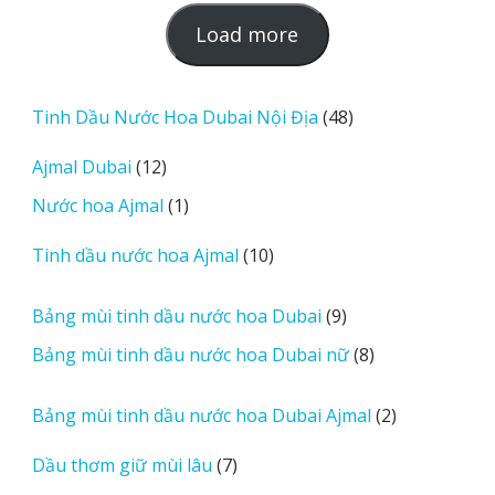
L
Load more
o
a
d
48
Tinh Dầu Nước Hoa Dubai Nội Địa
48
m
sản
12
Ajmal Dubai
12
o
phẩm
sản
r
1
Nước hoa Ajmal
1
phẩm
e
sản
r
10
Tinh dầu nước hoa Ajmal
10
phẩm
e
sản
v
phẩm
9
Bảng mùi tinh dầu nước hoa Dubai
9
i
sản
8
Bảng mùi tinh dầu nước hoa Dubai nữ
8
e
phẩm
sản
w
phẩm
2
Bảng mùi tinh dầu nước hoa Dubai Ajmal
2
s
sản
7
Dầu thơm giữ mùi lâu
7
phẩm
sản