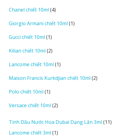
phẩm
sản
4
Chanel chiết 10ml
4
phẩm
sản
1
Giorgio Armani chiết 10ml
1
phẩm
sản
1
Gucci chiết 10ml
1
phẩm
sản
2
Kilian chiết 10ml
2
phẩm
sản
1
Lancome chiết 10ml
1
phẩm
sản
2
Maison Francis Kurkdjian chiết 10ml
2
phẩm
sản
1
Polo chiết 10ml
1
phẩm
sản
2
Versace chiết 10ml
2
phẩm
sản
phẩm
11
Tinh Dầu Nước Hoa Dubai Dạng Lăn 3ml
11
sản
1
Lancome chiết 3ml
1