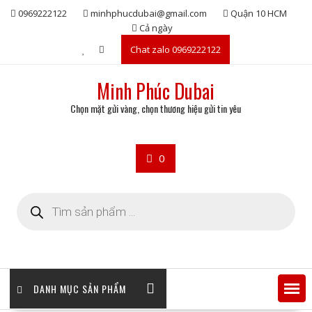
Skip
0969222122
minhphucdubai@gmail.com
Quận 10 HCM
to
Cả ngày
content
Chat zalo 0969222122
Minh Phúc Dubai
Chọn mặt gửi vàng, chọn thương hiệu gửi tin yêu
0
Tìm
kiếm
sản
phẩm
DANH MỤC SẢN PHẨM