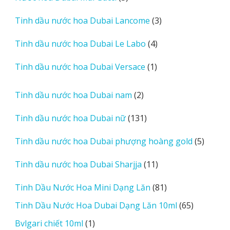
sản
3
Tinh dầu nước hoa Dubai Lancome
3
phẩm
sản
4
Tinh dầu nước hoa Dubai Le Labo
4
phẩm
sản
1
Tinh dầu nước hoa Dubai Versace
1
phẩm
sản
phẩm
2
Tinh dầu nước hoa Dubai nam
2
sản
131
Tinh dầu nước hoa Dubai nữ
131
phẩm
sản
5
Tinh dầu nước hoa Dubai phượng hoàng gold
5
phẩm
sản
11
Tinh dầu nước hoa Dubai Sharjja
11
phẩm
sản
81
Tinh Dầu Nước Hoa Mini Dạng Lăn
81
phẩm
sản
65
Tinh Dầu Nước Hoa Dubai Dạng Lăn 10ml
65
phẩm
sản
1
Bvlgari chiết 10ml
1