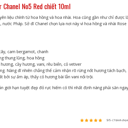
r Chanel No5 Red chiết 10ml
lượng
yên liệu chính từ hoa hồng và hoa nhài. Hoa cũng gần như chỉ được l
nước Pháp. Sở dĩ Chanel chọn lựa nơi này vì hoa hồng và nhài Rose
 tây, cam bergamot, chanh
ông thung lũng, hoa hồng
hương, cầy hương, vani, rêu biển, cỏ vetiver
ơng. Nàng dĩ nhiên chẳng thể cảm nhận rõ rừng nốt hương tách bạch,
bởi sự ấm áp, thấy cỏ hương bài lẫn vani nổi trội.
 giới hạn tuyệt đẹp đỏ rực hiếm có thì nhất định nàng phải săn nga
5/5 - (1 bình chọn