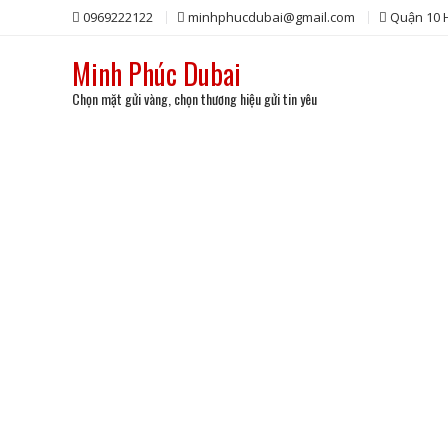
Skip
0969222122
minhphucdubai@gmail.com
Quận 10
to
content
Minh Phúc Dubai
Chọn mặt gửi vàng, chọn thương hiệu gửi tin yêu