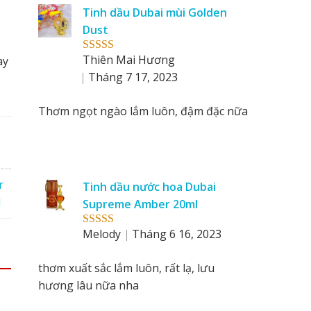
reviews
Tinh dầu Dubai mùi Golden
by
Dust
Thiên Mai Hương
ay
Rated
5
out
of 5
Tháng 7 17, 2023
Thơm ngọt ngào lắm luôn, đậm đặc nữa
r
Tinh dầu nước hoa Dubai
l
Supreme Amber 20ml
Melody
Tháng 6 16, 2023
Rated
5
out
of 5
thơm xuất sắc lắm luôn, rất lạ, lưu
hương lâu nữa nha