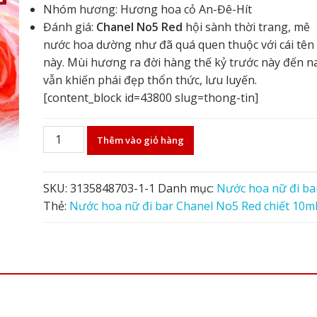
Nhóm hương: Hương hoa cỏ An-Đê-Hít
Đánh giá:
Chanel No5 Red
hội sành thời trang, mê
nước hoa dường như đã quá quen thuộc với cái tên
này. Mùi hương ra đời hàng thế kỷ trước này đến n
vẫn khiến phái đẹp thổn thức, lưu luyến.
[content_block id=43800 slug=thong-tin]
Nước
Thêm vào giỏ hàng
hoa
nữ
đi
SKU:
3135848703-1-1
Danh mục:
Nước hoa nữ đi ba
bar
Thẻ:
Nước hoa nữ đi bar Chanel No5 Red chiết 10m
Chanel
No5
Red
chiết
10ml
số