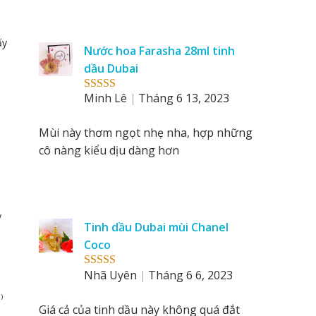
ấy
Nước hoa Farasha 28ml tinh
dầu Dubai
Minh Lê
Tháng 6 13, 2023
Rated
5
out
of 5
Mùi này thơm ngọt nhẹ nha, hợp những
cô nàng kiểu dịu dàng hơn
y
Tinh dầu Dubai mùi Chanel
Coco
Nhã Uyên
Tháng 6 6, 2023
Rated
5
out
of 5
)
Giá cả của tinh dầu này không quá đắt