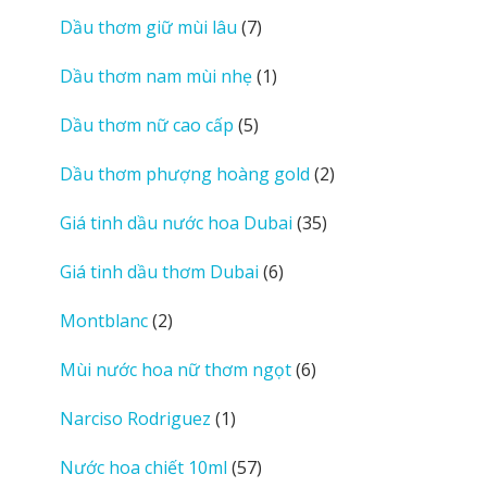
sản
7
Dầu thơm giữ mùi lâu
7
phẩm
sản
1
Dầu thơm nam mùi nhẹ
1
phẩm
sản
5
Dầu thơm nữ cao cấp
5
phẩm
sản
2
Dầu thơm phượng hoàng gold
2
phẩm
sản
35
Giá tinh dầu nước hoa Dubai
35
phẩm
sản
6
Giá tinh dầu thơm Dubai
6
phẩm
sản
2
Montblanc
2
phẩm
sản
6
Mùi nước hoa nữ thơm ngọt
6
phẩm
sản
1
Narciso Rodriguez
1
phẩm
sản
57
Nước hoa chiết 10ml
57
phẩm