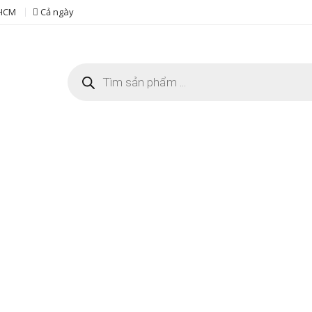
 HCM
Cả ngày
Tìm
kiếm
sản
phẩm