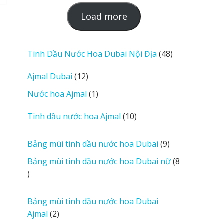
L
Load more
o
a
d
48
Tinh Dầu Nước Hoa Dubai Nội Địa
48
m
sản
12
Ajmal Dubai
12
o
phẩm
sản
r
1
Nước hoa Ajmal
1
phẩm
e
sản
r
10
Tinh dầu nước hoa Ajmal
10
phẩm
e
sản
v
phẩm
9
Bảng mùi tinh dầu nước hoa Dubai
9
i
sản
Bảng mùi tinh dầu nước hoa Dubai nữ
8
e
phẩm
8
w
sản
s
phẩm
Bảng mùi tinh dầu nước hoa Dubai
2
Ajmal
2