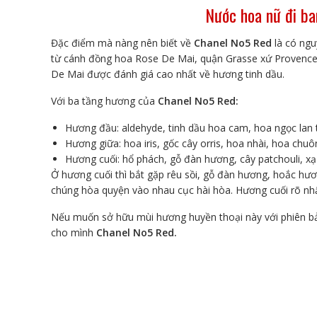
Nước hoa nữ đi ba
Đặc điểm mà nàng nên biết về
Chanel No5 Red
là có ngu
từ cánh đồng hoa Rose De Mai, quận Grasse xứ Provence, 
De Mai được đánh giá cao nhất về hương tinh dầu.
Với ba tầng hương của
Chanel No5 Red:
Hương đầu:
aldehyde, tinh dầu hoa cam, hoa ngọc lan
Hương giữa: hoa iris, gốc cây orris, hoa nhài, hoa chu
Hương cuối: hổ phách, gỗ đàn hương, cây patchouli, xạ 
Ở hương cuối thì bắt gặp rêu sồi, gỗ đàn hương, hoắc hư
chúng hòa quyện vào nhau cục hài hòa. Hương cuối rõ nhất 
Nếu muốn sở hữu mùi hương huyền thoại này với phiên bản
cho mình
Chanel No5 Red.