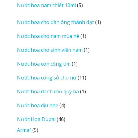
sản
5
Nước hoa nam chiết 10ml
5
phẩm
sản
phẩm
1
Nước hoa cho đàn ông thành đạt
1
sản
1
Nước hoa cho nam mùa hè
1
phẩm
sản
1
Nước hoa cho sinh viên nam
1
phẩm
sản
1
Nước hoa con công tím
1
phẩm
sản
11
Nước hoa công sở cho nữ
11
phẩm
sản
1
Nước hoa dành cho quý bà
1
phẩm
sản
4
Nước hoa dịu nhẹ
4
phẩm
sản
46
Nước Hoa Dubai
46
phẩm
sản
5
Armaf
5
phẩm
sản