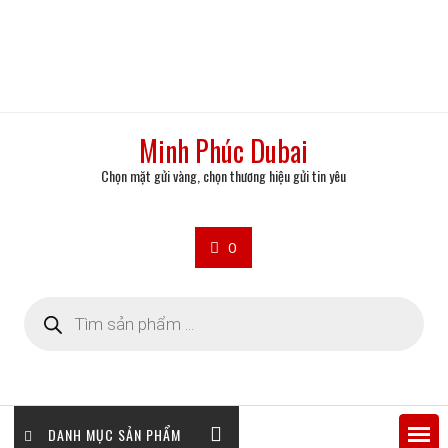
Minh Phúc Dubai
Chọn mặt gửi vàng, chọn thương hiệu gửi tin yêu
0
Tìm
kiếm
sản
phẩm
DANH MỤC SẢN PHẨM