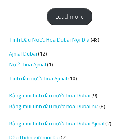
L
Load more
o
a
d
48
Tinh Dầu Nước Hoa Dubai Nội Địa
48
m
sản
12
Ajmal Dubai
12
o
phẩm
sản
r
1
Nước hoa Ajmal
1
phẩm
e
sản
r
10
Tinh dầu nước hoa Ajmal
10
phẩm
e
sản
v
phẩm
9
Bảng mùi tinh dầu nước hoa Dubai
9
i
sản
8
Bảng mùi tinh dầu nước hoa Dubai nữ
8
e
phẩm
sản
w
phẩm
2
Bảng mùi tinh dầu nước hoa Dubai Ajmal
2
s
sản
7
Dầu thơm giữ mùi lâu
7
phẩm