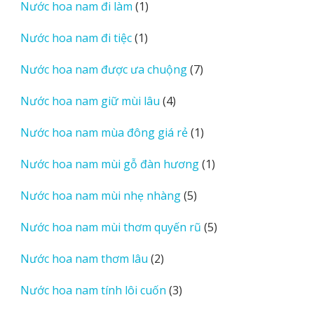
1
Nước hoa nam đi làm
1
phẩm
sản
1
Nước hoa nam đi tiệc
1
phẩm
sản
7
Nước hoa nam được ưa chuộng
7
phẩm
sản
4
Nước hoa nam giữ mùi lâu
4
phẩm
sản
1
Nước hoa nam mùa đông giá rẻ
1
phẩm
sản
1
Nước hoa nam mùi gỗ đàn hương
1
phẩm
sản
5
Nước hoa nam mùi nhẹ nhàng
5
phẩm
sản
5
Nước hoa nam mùi thơm quyến rũ
5
phẩm
sản
2
Nước hoa nam thơm lâu
2
phẩm
sản
3
Nước hoa nam tính lôi cuốn
3
phẩm
sản