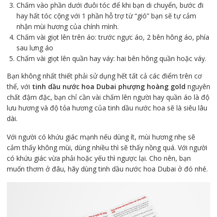
Chấm vào phần dưới đuôi tóc để khi bạn di chuyển, bước đi
hay hất tóc cộng với 1 phần hỗ trợ từ “gió” bạn sẽ tự cảm
nhận mùi hương của chính mình.
Chấm vài giọt lên trên áo: trước ngực áo, 2 bên hông áo, phía
sau lưng áo
Chấm vài giọt lên quần hay váy: hai bên hông quần hoặc váy.
Bạn không nhất thiết phải sử dụng hết tất cả các điểm trên cơ
thể, với
tinh dầu nước hoa Dubai phượng hoàng gold
nguyên
chất đậm đặc, bạn chỉ cần vài chấm lên người hay quần áo là độ
lưu hương và độ tỏa hương của tinh dầu nước hoa sẽ là siêu lâu
dài.
Với người có khứu giác mạnh nếu dùng ít, mùi hương nhẹ sẽ
cảm thấy không mùi, dùng nhiều thì sẽ thấy nồng quá. Với người
có khứu giác vừa phải hoặc yếu thì ngược lại. Cho nên, bạn
muốn thơm ở đâu, hãy dùng tinh dầu nước hoa Dubai ở đó nhé.