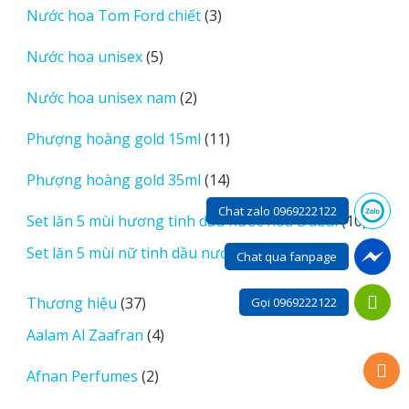
3
Nước hoa Tom Ford chiết
3
phẩm
sản
5
Nước hoa unisex
5
phẩm
sản
2
Nước hoa unisex nam
2
phẩm
sản
11
Phượng hoàng gold 15ml
11
phẩm
sản
14
Phượng hoàng gold 35ml
14
phẩm
sản
Chat zalo 0969222122
10
Set lăn 5 mùi hương tinh dầu nước hoa Dubai
10
phẩm
sản
1
Set lăn 5 mùi nữ tinh dầu nước hoa Dubai
1
Chat qua fanpage
phẩm
sản
phẩm
37
Thương hiệu
37
Gọi 0969222122
sản
4
Aalam Al Zaafran
4
phẩm
sản
2
Afnan Perfumes
2
phẩm
sản