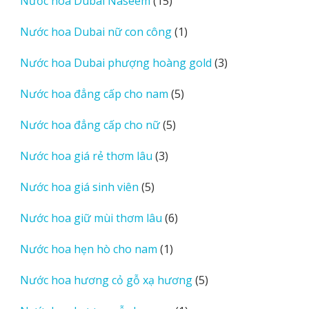
15
Nước hoa Dubai Naseem
15
phẩm
sản
1
Nước hoa Dubai nữ con công
1
phẩm
sản
3
Nước hoa Dubai phượng hoàng gold
3
phẩm
sản
5
Nước hoa đẳng cấp cho nam
5
phẩm
sản
5
Nước hoa đẳng cấp cho nữ
5
phẩm
sản
3
Nước hoa giá rẻ thơm lâu
3
phẩm
sản
5
Nước hoa giá sinh viên
5
phẩm
sản
6
Nước hoa giữ mùi thơm lâu
6
phẩm
sản
1
Nước hoa hẹn hò cho nam
1
phẩm
sản
5
Nước hoa hương cỏ gỗ xạ hương
5
phẩm
sản