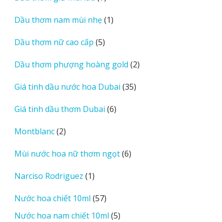
sản
1
Dầu thơm nam mùi nhẹ
1
phẩm
sản
5
Dầu thơm nữ cao cấp
5
phẩm
sản
2
Dầu thơm phượng hoàng gold
2
phẩm
sản
35
Giá tinh dầu nước hoa Dubai
35
phẩm
sản
6
Giá tinh dầu thơm Dubai
6
phẩm
sản
2
Montblanc
2
phẩm
sản
6
Mùi nước hoa nữ thơm ngọt
6
phẩm
sản
1
Narciso Rodriguez
1
phẩm
sản
57
Nước hoa chiết 10ml
57
phẩm
sản
5
Nước hoa nam chiết 10ml
5