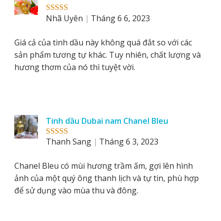
Nhã Uyên
Tháng 6 6, 2023
Rated
5
out
of 5
Giá cả của tinh dầu này không quá đắt so với các
sản phẩm tương tự khác. Tuy nhiên, chất lượng và
hương thơm của nó thì tuyệt vời.
Tinh dầu Dubai nam Chanel Bleu
Thanh Sang
Tháng 6 3, 2023
Rated
5
out
of 5
Chanel Bleu có mùi hương trầm ấm, gợi lên hình
ảnh của một quý ông thanh lịch và tự tin, phù hợp
để sử dụng vào mùa thu và đông.