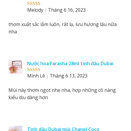
Melody
Tháng 6 16, 2023
Rated
5
out
of 5
thơm xuất sắc lắm luôn, rất lạ, lưu hương lâu nữa
nha
Nước hoa Farasha 28ml tinh dầu Dubai
Minh Lê
Tháng 6 13, 2023
Rated
5
out
of 5
Mùi này thơm ngọt nhẹ nha, hợp những cô nàng
kiểu dịu dàng hơn
Tinh dầu Dubai mùi Chanel Coco