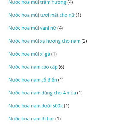
4
Nước hoa mùi trầm hương
4
phẩm
sản
1
Nước hoa mùi tươi mát cho nữ
1
phẩm
sản
4
Nước hoa mùi vani nữ
4
phẩm
sản
2
Nước hoa mùi xạ hương cho nam
2
phẩm
sản
1
Nước hoa mùi xì gà
1
phẩm
sản
6
Nước hoa nam cao cấp
6
phẩm
sản
1
Nước hoa nam cổ điển
1
phẩm
sản
1
Nước hoa nam dùng cho 4 mùa
1
phẩm
sản
1
Nước hoa nam dưới 500k
1
phẩm
sản
1
Nước hoa nam đi bar
1
phẩm
sản