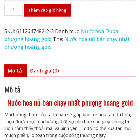
Nước
Thêm vào giỏ hàng
hoa
nữ
bán
SKU:
6112647482-2-3
Danh mục:
Nước hoa Dubai
chạy
phượng hoàng gold
Thẻ:
Nước hoa nữ bán chạy nhất
nhất
phượng hoàng gold
phượng
hoàng
gold
Mô tả
Đánh giá (0)
số
lượng
Mô tả
Nước hoa nữ bán chạy nhất phượng hoàng gold
Mùi hương thơm tỏa ra từ bạn sẽ giúp bạn trẻ hóa tâm trí hơn,
chọn được một mùi hương thật sự phù hợp còn giúp chúng ta
luôn cảm thấy thoải mái và bình yên. Từ đó có thể xua tan mọi
muộn phiền, lo toan trong cuộc sống thường ngày.