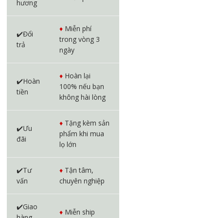
hương
♦️
Miễn phí
✔️Đổi
trong vòng 3
trả
ngày
♦️
Hoàn lại
✔️Hoàn
100% nếu bạn
tiền
không hài lòng
♦️
Tặng kèm sản
✔️Ưu
phẩm khi mua
đãi
lọ lớn
✔️Tư
♦️
Tận tâm,
vấn
chuyên nghiệp
✔️Giao
♦️
Miễn ship
hàng