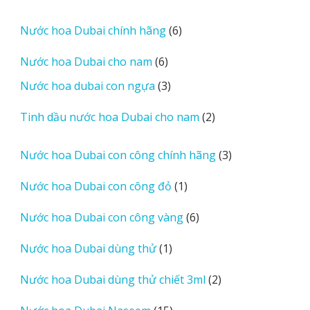
sản
phẩm
6
Nước hoa Dubai chính hãng
6
sản
6
Nước hoa Dubai cho nam
6
phẩm
sản
3
Nước hoa dubai con ngựa
3
phẩm
sản
2
Tinh dầu nước hoa Dubai cho nam
2
phẩm
sản
phẩm
3
Nước hoa Dubai con công chính hãng
3
sản
1
Nước hoa Dubai con công đỏ
1
phẩm
sản
6
Nước hoa Dubai con công vàng
6
phẩm
sản
1
Nước hoa Dubai dùng thử
1
phẩm
sản
2
Nước hoa Dubai dùng thử chiết 3ml
2
phẩm
sản