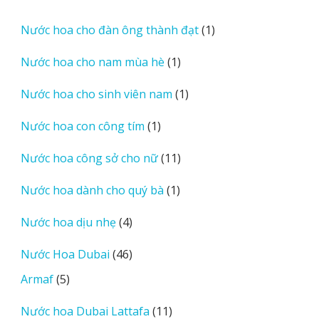
phẩm
sản
phẩm
1
Nước hoa cho đàn ông thành đạt
1
sản
1
Nước hoa cho nam mùa hè
1
phẩm
sản
1
Nước hoa cho sinh viên nam
1
phẩm
sản
1
Nước hoa con công tím
1
phẩm
sản
11
Nước hoa công sở cho nữ
11
phẩm
sản
1
Nước hoa dành cho quý bà
1
phẩm
sản
4
Nước hoa dịu nhẹ
4
phẩm
sản
46
Nước Hoa Dubai
46
phẩm
sản
5
Armaf
5
phẩm
sản
11
Nước hoa Dubai Lattafa
11
phẩm