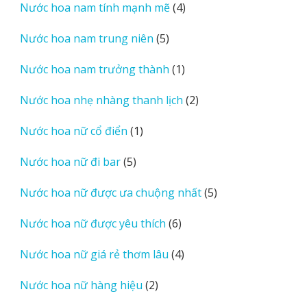
4
Nước hoa nam tính mạnh mẽ
4
phẩm
sản
5
Nước hoa nam trung niên
5
phẩm
sản
1
Nước hoa nam trưởng thành
1
phẩm
sản
2
Nước hoa nhẹ nhàng thanh lịch
2
phẩm
sản
1
Nước hoa nữ cổ điển
1
phẩm
sản
5
Nước hoa nữ đi bar
5
phẩm
sản
5
Nước hoa nữ được ưa chuộng nhất
5
phẩm
sản
6
Nước hoa nữ được yêu thích
6
phẩm
sản
4
Nước hoa nữ giá rẻ thơm lâu
4
phẩm
sản
2
Nước hoa nữ hàng hiệu
2
phẩm
sản