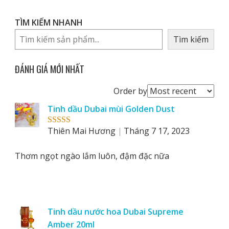
TÌM KIẾM NHANH
Tìm kiếm
ĐÁNH GIÁ MỚI NHẤT
Order
Order by
reviews
Tinh dầu Dubai mùi Golden Dust
by
Thiên Mai Hương
Tháng 7 17, 2023
Rated
5
out
of 5
Thơm ngọt ngào lắm luôn, đậm đặc nữa
Tinh dầu nước hoa Dubai Supreme
Amber 20ml