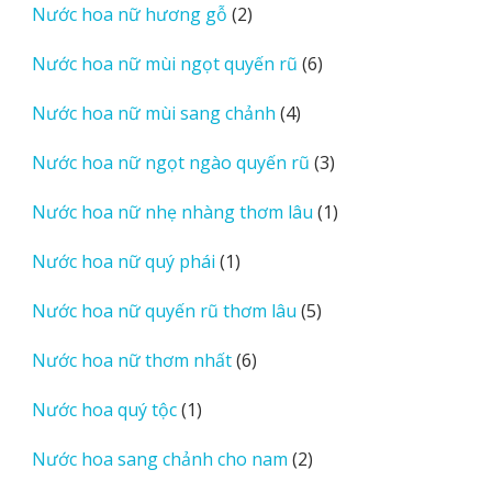
2
Nước hoa nữ hương gỗ
2
phẩm
sản
6
Nước hoa nữ mùi ngọt quyến rũ
6
phẩm
sản
4
Nước hoa nữ mùi sang chảnh
4
phẩm
sản
3
Nước hoa nữ ngọt ngào quyến rũ
3
phẩm
sản
1
Nước hoa nữ nhẹ nhàng thơm lâu
1
phẩm
sản
1
Nước hoa nữ quý phái
1
phẩm
sản
5
Nước hoa nữ quyến rũ thơm lâu
5
phẩm
sản
6
Nước hoa nữ thơm nhất
6
phẩm
sản
1
Nước hoa quý tộc
1
phẩm
sản
2
Nước hoa sang chảnh cho nam
2
phẩm
sản