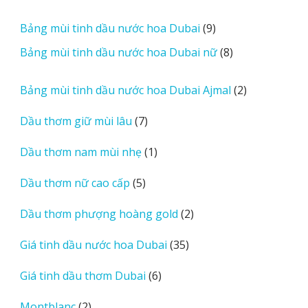
e
sản
v
phẩm
9
Bảng mùi tinh dầu nước hoa Dubai
9
i
sản
8
Bảng mùi tinh dầu nước hoa Dubai nữ
8
e
phẩm
sản
w
phẩm
2
Bảng mùi tinh dầu nước hoa Dubai Ajmal
2
s
sản
7
Dầu thơm giữ mùi lâu
7
phẩm
sản
1
Dầu thơm nam mùi nhẹ
1
phẩm
sản
5
Dầu thơm nữ cao cấp
5
phẩm
sản
2
Dầu thơm phượng hoàng gold
2
phẩm
sản
35
Giá tinh dầu nước hoa Dubai
35
phẩm
sản
6
Giá tinh dầu thơm Dubai
6
phẩm
sản
2
Montblanc
2