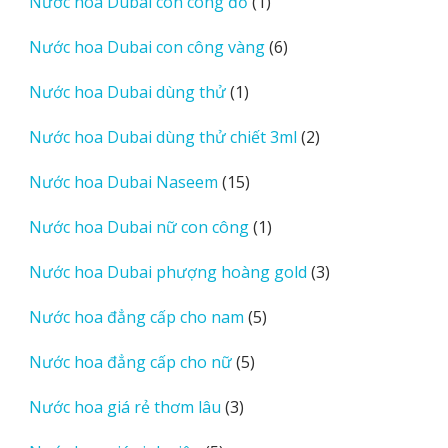
1
Nước hoa Dubai con công đỏ
1
phẩm
sản
6
Nước hoa Dubai con công vàng
6
phẩm
sản
1
Nước hoa Dubai dùng thử
1
phẩm
sản
2
Nước hoa Dubai dùng thử chiết 3ml
2
phẩm
sản
15
Nước hoa Dubai Naseem
15
phẩm
sản
1
Nước hoa Dubai nữ con công
1
phẩm
sản
3
Nước hoa Dubai phượng hoàng gold
3
phẩm
sản
5
Nước hoa đẳng cấp cho nam
5
phẩm
sản
5
Nước hoa đẳng cấp cho nữ
5
phẩm
sản
3
Nước hoa giá rẻ thơm lâu
3
phẩm
sản