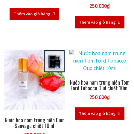
Được xếp hạng
250.000
₫
5.00
5 sao
Thêm vào giỏ hàng
Thêm vào giỏ hàng
Nước hoa nam trung niên Tom
Ford Tobacco Oud chiết 10ml
250.000
₫
Thêm vào giỏ hàng
Nước hoa nam trung niên Dior
Sauvage chiết 10ml