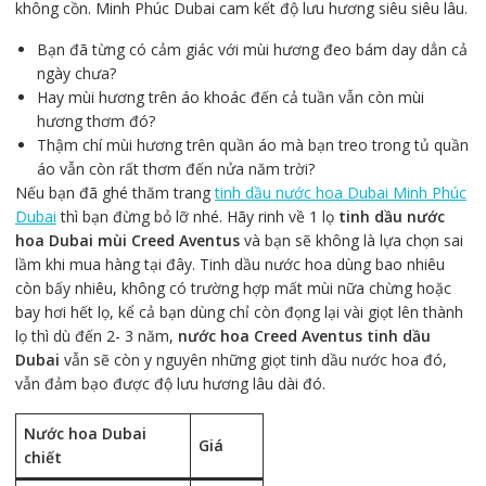
không cồn. Minh Phúc Dubai cam kết độ lưu hương siêu siêu lâu.
Bạn đã từng có cảm giác với mùi hương đeo bám day dẳn cả
ngày chưa?
Hay mùi hương trên áo khoác đến cả tuần vẫn còn mùi
hương thơm đó?
Thậm chí mùi hương trên quần áo mà bạn treo trong tủ quần
áo vẫn còn rất thơm đến nửa năm trời?
Nếu bạn đã ghé thăm trang
tinh dầu nước hoa Dubai Minh Phúc
Dubai
thì bạn đừng bỏ lỡ nhé. Hãy rinh về 1 lọ
tinh dầu nước
hoa Dubai mùi Creed Aventus
và bạn sẽ không là lựa chọn sai
lầm khi mua hàng tại đây. Tinh dầu nước hoa dùng bao nhiêu
còn bấy nhiêu, không có trường hợp mất mùi nữa chừng hoặc
bay hơi hết lọ, kể cả bạn dùng chỉ còn đọng lại vài giọt lên thành
lọ thì dù đến 2- 3 năm,
nước hoa Creed Aventus tinh dầu
Dubai
vẫn sẽ còn y nguyên những giọt tinh dầu nước hoa đó,
vẫn đảm bạo được độ lưu hương lâu dài đó.
Nước hoa Dubai
Giá
chiết