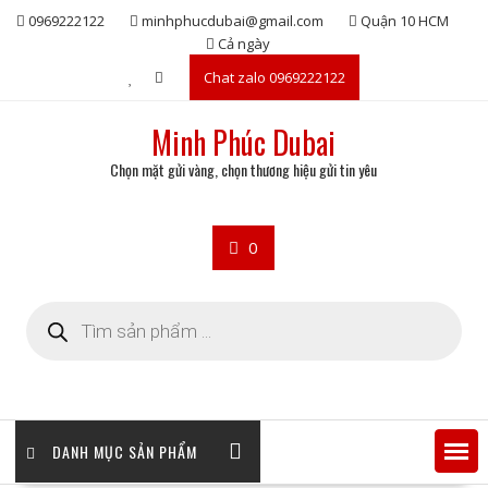
Skip
0969222122
minhphucdubai@gmail.com
Quận 10 HCM
to
Cả ngày
content
Chat zalo 0969222122
Minh Phúc Dubai
Chọn mặt gửi vàng, chọn thương hiệu gửi tin yêu
0
Tìm
kiếm
sản
phẩm
DANH MỤC SẢN PHẨM