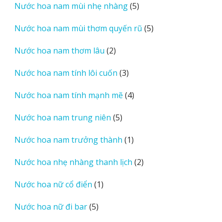
5
Nước hoa nam mùi nhẹ nhàng
5
phẩm
sản
5
Nước hoa nam mùi thơm quyến rũ
5
phẩm
sản
2
Nước hoa nam thơm lâu
2
phẩm
sản
3
Nước hoa nam tính lôi cuốn
3
phẩm
sản
4
Nước hoa nam tính mạnh mẽ
4
phẩm
sản
5
Nước hoa nam trung niên
5
phẩm
sản
1
Nước hoa nam trưởng thành
1
phẩm
sản
2
Nước hoa nhẹ nhàng thanh lịch
2
phẩm
sản
1
Nước hoa nữ cổ điển
1
phẩm
sản
5
Nước hoa nữ đi bar
5
phẩm
sản