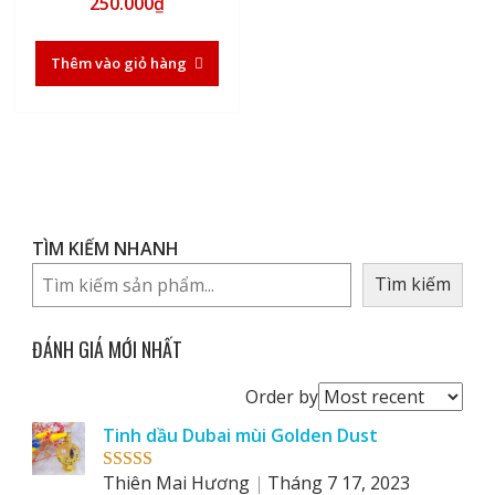
250.000
₫
Thêm vào giỏ hàng
TÌM KIẾM NHANH
Tìm kiếm
ĐÁNH GIÁ MỚI NHẤT
Order
Order by
reviews
Tinh dầu Dubai mùi Golden Dust
by
Thiên Mai Hương
Tháng 7 17, 2023
Rated
5
out