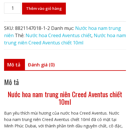
Nước
Thêm vào giỏ hàng
hoa
nam
trung
SKU:
8821147018-1-2
Danh mục:
Nước hoa nam trung
niên
niên
Thẻ:
Nước hoa Creed Aventus chiết
,
Nước hoa nam
Creed
trung niên Creed Aventus chiết 10ml
Aventus
chiết
10ml
Mô tả
Đánh giá (0)
số
lượng
Mô tả
Nước hoa nam trung niên Creed Aventus chiết
10ml
Bạn yêu thích mùi hương của nước hoa Creed Aventus. Nước
hoa nam trung niên Creed Aventus chiết 10ml đã có mặt tại
Minh Phúc Dubai, với thành phần tinh dầu nguyên chất, cô đặc,