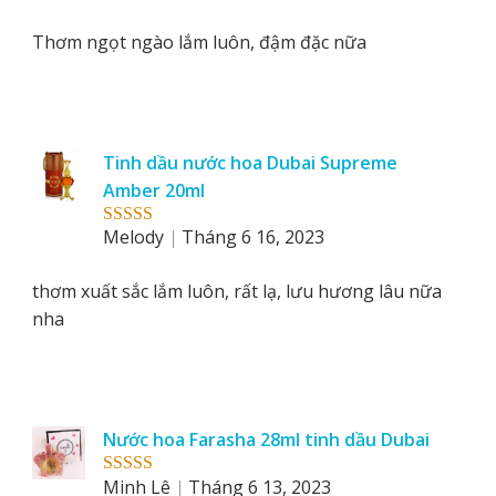
of 5
Thơm ngọt ngào lắm luôn, đậm đặc nữa
Tinh dầu nước hoa Dubai Supreme
Amber 20ml
Melody
Tháng 6 16, 2023
Rated
5
out
of 5
thơm xuất sắc lắm luôn, rất lạ, lưu hương lâu nữa
nha
Nước hoa Farasha 28ml tinh dầu Dubai
Minh Lê
Tháng 6 13, 2023
Rated
5
out