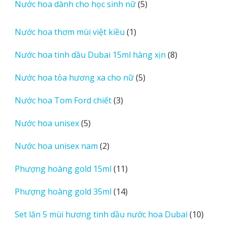
5
Nước hoa dành cho học sinh nữ
5
phẩm
sản
phẩm
1
Nước hoa thơm mùi việt kiều
1
sản
8
Nước hoa tinh dầu Dubai 15ml hàng xịn
8
phẩm
sản
5
Nước hoa tỏa hương xa cho nữ
5
phẩm
sản
3
Nước hoa Tom Ford chiết
3
phẩm
sản
5
Nước hoa unisex
5
phẩm
sản
2
Nước hoa unisex nam
2
phẩm
sản
11
Phượng hoàng gold 15ml
11
phẩm
sản
14
Phượng hoàng gold 35ml
14
phẩm
sản
10
Set lăn 5 mùi hương tinh dầu nước hoa Dubai
10
phẩm
sản