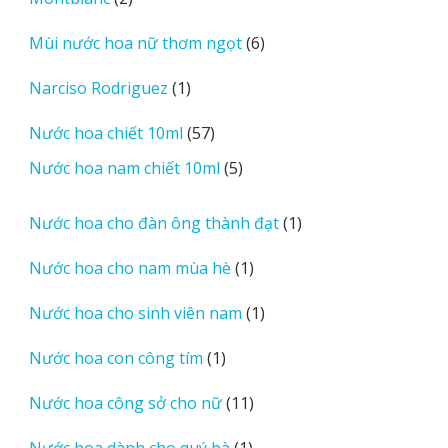
phẩm
sản
6
Mùi nước hoa nữ thơm ngọt
6
phẩm
sản
1
Narciso Rodriguez
1
phẩm
sản
57
Nước hoa chiết 10ml
57
phẩm
sản
5
Nước hoa nam chiết 10ml
5
phẩm
sản
phẩm
1
Nước hoa cho đàn ông thành đạt
1
sản
1
Nước hoa cho nam mùa hè
1
phẩm
sản
1
Nước hoa cho sinh viên nam
1
phẩm
sản
1
Nước hoa con công tím
1
phẩm
sản
11
Nước hoa công sở cho nữ
11
phẩm
sản
1
Nước hoa dành cho quý bà
1