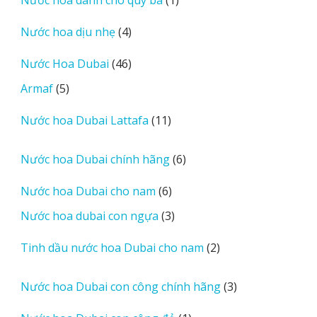
phẩm
sản
4
Nước hoa dịu nhẹ
4
phẩm
sản
46
Nước Hoa Dubai
46
phẩm
sản
5
Armaf
5
phẩm
sản
11
Nước hoa Dubai Lattafa
11
phẩm
sản
phẩm
6
Nước hoa Dubai chính hãng
6
sản
6
Nước hoa Dubai cho nam
6
phẩm
sản
3
Nước hoa dubai con ngựa
3
phẩm
sản
2
Tinh dầu nước hoa Dubai cho nam
2
phẩm
sản
phẩm
3
Nước hoa Dubai con công chính hãng
3
sản