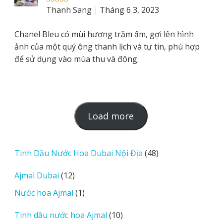
Thanh Sang
Tháng 6 3, 2023
Rated
5
out
of 5
Chanel Bleu có mùi hương trầm ấm, gợi lên hình
ảnh của một quý ông thanh lịch và tự tin, phù hợp
để sử dụng vào mùa thu và đông.
L
Load more
o
a
d
48
Tinh Dầu Nước Hoa Dubai Nội Địa
48
m
sản
12
Ajmal Dubai
12
o
phẩm
sản
r
1
Nước hoa Ajmal
1
phẩm
e
sản
r
10
Tinh dầu nước hoa Ajmal
10
phẩm