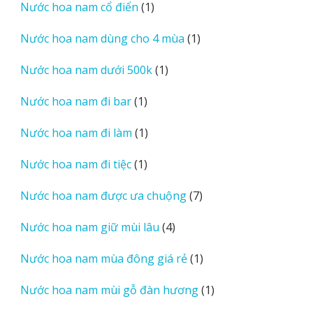
1
Nước hoa nam cổ điển
1
phẩm
sản
1
Nước hoa nam dùng cho 4 mùa
1
phẩm
sản
1
Nước hoa nam dưới 500k
1
phẩm
sản
1
Nước hoa nam đi bar
1
phẩm
sản
1
Nước hoa nam đi làm
1
phẩm
sản
1
Nước hoa nam đi tiệc
1
phẩm
sản
7
Nước hoa nam được ưa chuộng
7
phẩm
sản
4
Nước hoa nam giữ mùi lâu
4
phẩm
sản
1
Nước hoa nam mùa đông giá rẻ
1
phẩm
sản
1
Nước hoa nam mùi gỗ đàn hương
1
phẩm
sản