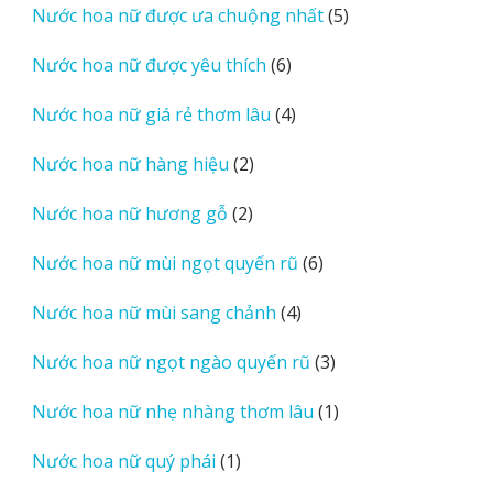
5
Nước hoa nữ được ưa chuộng nhất
5
phẩm
sản
6
Nước hoa nữ được yêu thích
6
phẩm
sản
4
Nước hoa nữ giá rẻ thơm lâu
4
phẩm
sản
2
Nước hoa nữ hàng hiệu
2
phẩm
sản
2
Nước hoa nữ hương gỗ
2
phẩm
sản
6
Nước hoa nữ mùi ngọt quyến rũ
6
phẩm
sản
4
Nước hoa nữ mùi sang chảnh
4
phẩm
sản
3
Nước hoa nữ ngọt ngào quyến rũ
3
phẩm
sản
1
Nước hoa nữ nhẹ nhàng thơm lâu
1
phẩm
sản
1
Nước hoa nữ quý phái
1
phẩm
sản