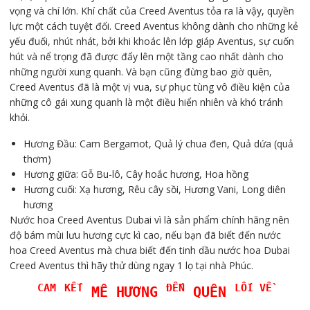
vọng và chí lớn. Khí chất của Creed Aventus tỏa ra là vậy, quyền
lực một cách tuyệt đối. Creed Aventus không dành cho những kẻ
yếu đuối, nhút nhát, bởi khi khoác lên lớp giáp Aventus, sự cuốn
hút và nể trọng đã được đẩy lên một tầng cao nhất dành cho
những người xung quanh. Và bạn cũng đừng bao giờ quên,
Creed Aventus đã là một vị vua, sự phục tùng vô điều kiện của
những cô gái xung quanh là một điều hiển nhiên và khó tránh
khỏi.
Hương Đầu: Cam Bergamot, Quả lý chua đen, Quả dứa (quả
thơm)
Hương giữa: Gỗ Bu-lô, Cây hoắc hương, Hoa hồng
Hương cuối: Xạ hương, Rêu cây sồi, Hương Vani, Long diên
hương
Nước hoa Creed Aventus Dubai vì là sản phẩm chính hãng nên
độ bám mùi lưu hương cực kì cao, nếu bạn đã biết đến nước
hoa Creed Aventus mà chưa biết đến tinh dầu nước hoa Dubai
Creed Aventus thì hãy thử dùng ngay 1 lọ tại nhà Phúc.
CAM
KẾT
ĐẾN
LỐI VỀ
MÊ HƯƠNG
QUÊN