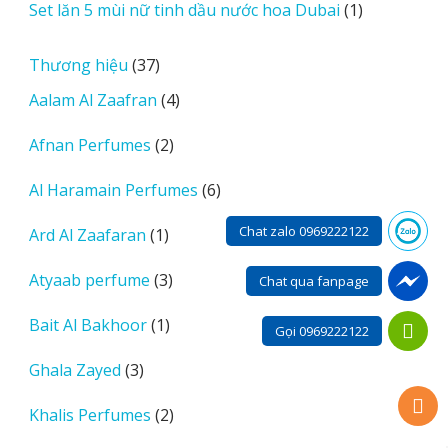
1
Set lăn 5 mùi nữ tinh dầu nước hoa Dubai
1
phẩm
sản
phẩm
37
Thương hiệu
37
sản
4
Aalam Al Zaafran
4
phẩm
sản
2
Afnan Perfumes
2
phẩm
sản
6
Al Haramain Perfumes
6
phẩm
sản
Chat zalo 0969222122
1
Ard Al Zaafaran
1
phẩm
sản
3
Atyaab perfume
3
Chat qua fanpage
phẩm
sản
1
Bait Al Bakhoor
1
phẩm
Gọi 0969222122
sản
3
Ghala Zayed
3
phẩm
sản
2
Khalis Perfumes
2
phẩm
sản