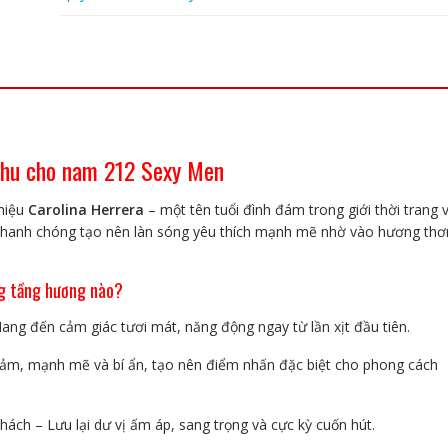
rũ
212
Sexy
Men
số
lượng
thu cho nam 212 Sexy Men
 hiệu
Carolina Herrera
– một tên tuổi đình đám trong giới thời trang 
nhanh chóng tạo nên làn sóng yêu thích mạnh mẽ nhờ vào hương th
g tầng hương nào?
g đến cảm giác tươi mát, năng động ngay từ lần xịt đầu tiên.
cảm, mạnh mẽ và bí ẩn, tạo nên điểm nhấn đặc biệt cho phong cách
hách – Lưu lại dư vị ấm áp, sang trọng và cực kỳ cuốn hút.