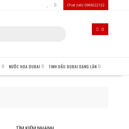
Chat zalo 0969222122
0
I
NƯỚC HOA DUBAI
TINH DẦU DUBAI DẠNG LĂN
TÌM KIẾM NHANH