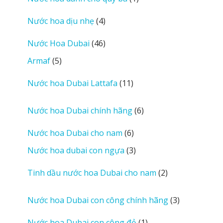
phẩm
sản
4
Nước hoa dịu nhẹ
4
phẩm
sản
46
Nước Hoa Dubai
46
phẩm
sản
5
Armaf
5
phẩm
sản
11
Nước hoa Dubai Lattafa
11
phẩm
sản
phẩm
6
Nước hoa Dubai chính hãng
6
sản
6
Nước hoa Dubai cho nam
6
phẩm
sản
3
Nước hoa dubai con ngựa
3
phẩm
sản
2
Tinh dầu nước hoa Dubai cho nam
2
phẩm
sản
phẩm
3
Nước hoa Dubai con công chính hãng
3
sản
1
Nước hoa Dubai con công đỏ
1