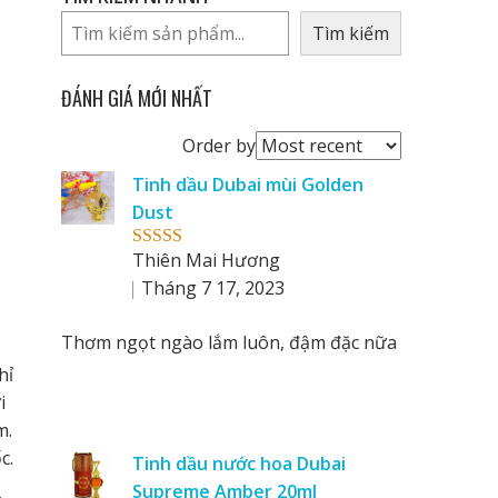
Tìm kiếm
ĐÁNH GIÁ MỚI NHẤT
Order
Order by
reviews
Tinh dầu Dubai mùi Golden
by
Dust
Thiên Mai Hương
Rated
5
out
of 5
Tháng 7 17, 2023
Thơm ngọt ngào lắm luôn, đậm đặc nữa
hỉ
i
m.
c.
Tinh dầu nước hoa Dubai
Supreme Amber 20ml