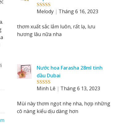
ệc
Melody
Tháng 6 16, 2023
Rated
5
out
of 5
a.
thơm xuất sắc lắm luôn, rất lạ, lưu
g
hương lâu nữa nha
oa
l
i
Nước hoa Farasha 28ml tinh
dầu Dubai
Minh Lê
Tháng 6 13, 2023
Rated
5
out
of 5
Mùi này thơm ngọt nhẹ nha, hợp những
cô nàng kiểu dịu dàng hơn
am