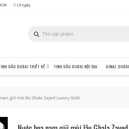
 HCM
Cả ngày
Tìm
kiếm
sản
phẩm
TINH DẦU DUBAI THIẾT KẾ
TINH DẦU DUBAI NỘI ĐỊA
AJMAL DUBA
nam giữ mùi lâu Ghala Zayed Luxury Gold
Nước hoa nam giữ mùi lâu Ghala Zayed