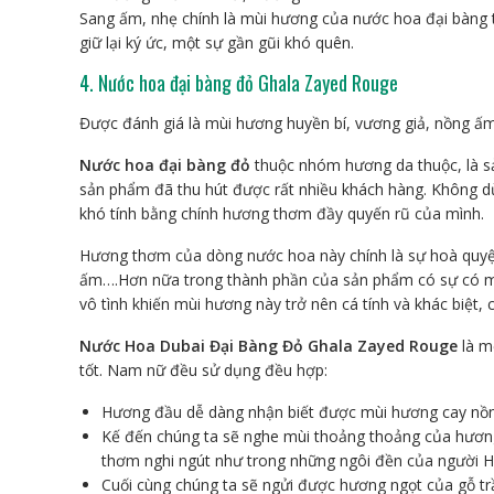
Sang ấm, nhẹ chính là mùi hương của nước hoa đại bàng t
giữ lại ký ức, một sự gần gũi khó quên.
4. Nước hoa đại bàng đỏ Ghala Zayed Rouge
Được đánh giá là mùi hương huyền bí, vương giả, nồng ấm
Nước hoa đại bàng đỏ
thuộc nhóm hương da thuộc, là sả
sản phẩm đã thu hút được rất nhiều khách hàng. Không 
khó tính bằng chính hương thơm đầy quyến rũ của mình.
Hương thơm của dòng nước hoa này chính là sự hoà quyện
ấm….Hơn nữa trong thành phần của sản phẩm có sự có mặt
vô tình khiến mùi hương này trở nên cá tính và khác biệt,
Nước Hoa Dubai Đại Bàng Đỏ Ghala Zayed Rouge
là m
tốt. Nam nữ đều sử dụng đều hợp:
Hương đầu dễ dàng nhận biết được mùi hương cay nồn
Kế đến chúng ta sẽ nghe mùi thoảng thoảng của hương 
thơm nghi ngút như trong những ngôi đền của người H
Cuối cùng chúng ta sẽ ngửi được hương ngọt của gỗ tr