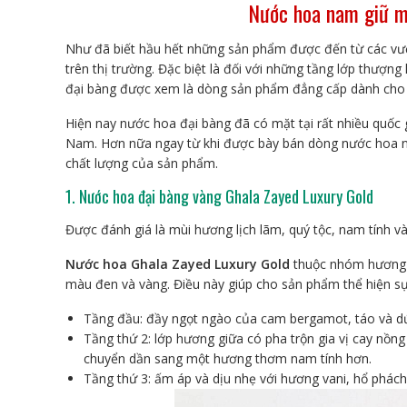
Nước hoa nam giữ mù
Như đã biết hầu hết những sản phẩm được đến từ các vư
trên thị trường. Đặc biệt là đối với những tầng lớp thượ
đại bàng được xem là dòng sản phẩm đẳng cấp dành cho p
Hiện nay nước hoa đại bàng đã có mặt tại rất nhiều quốc g
Nam. Hơn nữa ngay từ khi được bày bán dòng nước hoa nà
chất lượng của sản phẩm.
1. Nước hoa đại bàng vàng Ghala Zayed Luxury Gold
Được đánh giá là mùi hương lịch lãm, quý tộc, nam tính 
Nước hoa Ghala Zayed Luxury Gold
thuộc nhóm hương v
màu đen và vàng. Điều này giúp cho sản phẩm thể hiện s
Tầng đầu: đầy ngọt ngào của cam bergamot, táo và dứa
Tầng thứ 2: lớp hương giữa có pha trộn gia vị cay nồn
chuyển dần sang một hương thơm nam tính hơn.
Tầng thứ 3: ấm áp và dịu nhẹ với hương vani, hổ phách 