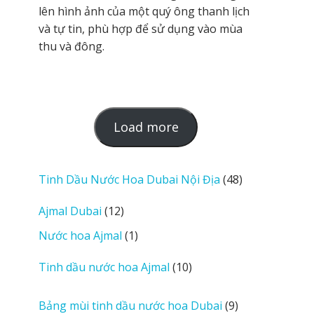
lên hình ảnh của một quý ông thanh lịch
và tự tin, phù hợp để sử dụng vào mùa
thu và đông.
L
Load more
o
a
d
48
Tinh Dầu Nước Hoa Dubai Nội Địa
48
m
sản
12
Ajmal Dubai
12
o
phẩm
sản
r
1
Nước hoa Ajmal
1
phẩm
e
sản
r
10
Tinh dầu nước hoa Ajmal
10
phẩm
e
sản
v
phẩm
9
Bảng mùi tinh dầu nước hoa Dubai
9