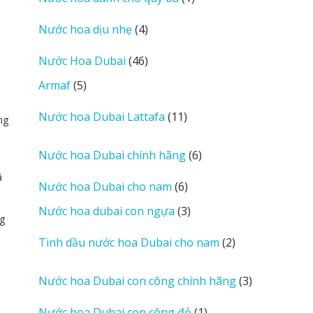
phẩm
sản
4
Nước hoa dịu nhẹ
4
phẩm
sản
46
Nước Hoa Dubai
46
phẩm
sản
5
Armaf
5
phẩm
sản
11
Nước hoa Dubai Lattafa
11
phẩm
ng
sản
phẩm
6
Nước hoa Dubai chính hãng
6
sản
ã
6
Nước hoa Dubai cho nam
6
phẩm
sản
3
Nước hoa dubai con ngựa
3
g
phẩm
sản
2
Tinh dầu nước hoa Dubai cho nam
2
phẩm
sản
phẩm
3
Nước hoa Dubai con công chính hãng
3
sản
1
Nước hoa Dubai con công đỏ
1