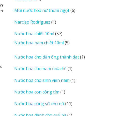
sản
nh
6
Mùi nước hoa nữ thơm ngọt
6
ím.
phẩm
sản
1
Narciso Rodriguez
1
phẩm
sản
57
Nước hoa chiết 10ml
57
phẩm
sản
5
Nước hoa nam chiết 10ml
5
phẩm
sản
phẩm
1
Nước hoa cho đàn ông thành đạt
1
sản
àu
1
Nước hoa cho nam mùa hè
1
phẩm
sản
1
Nước hoa cho sinh viên nam
1
phẩm
sản
1
Nước hoa con công tím
1
phẩm
sản
11
Nước hoa công sở cho nữ
11
phẩm
sản
1
Nước hoa dành cho quý bà
1