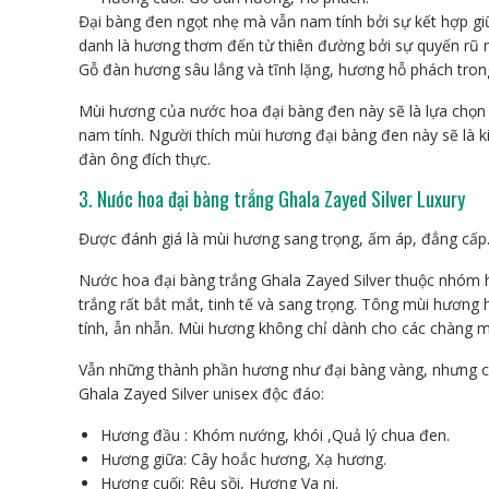
Đại bàng đen ngọt nhẹ mà vẫn nam tính bởi sự kết hợp g
danh là hương thơm đến từ thiên đường bởi sự quyến rũ nh
Gỗ đàn hương sâu lắng và tĩnh lặng, hương hỗ phách tron
Mùi hương của nước hoa đại bàng đen này sẽ là lựa ch
nam tính. Người thích mùi hương đại bàng đen này sẽ là k
đàn ông đích thực.
3. Nước hoa đại bàng trắng Ghala Zayed Silver Luxury
Được đánh giá là mùi hương sang trọng, ấm áp, đẳng cấp
Nước hoa đại bàng trắng Ghala Zayed Silver thuộc nhóm 
trắng rất bắt mắt, tinh tế và sang trọng. Tông mùi hương
tính, ẫn nhẫn. Mùi hương không chỉ dành cho các chàng m
Vẫn những thành phần hương như đại bàng vàng, nhưng cá
Ghala Zayed Silver unisex độc đáo:
Hương đầu : Khóm nướng, khói ,Quả lý chua đen.
Hương giữa: Cây hoắc hương, Xạ hương.
Hương cuối: Rêu sồi, Hương Va ni.