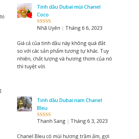
Tinh dầu Dubai mùi Chanel
Coco
đỏ
Nhã Uyên
Tháng 6 6, 2023
Rated
5
out
of 5
Giá cả của tinh dầu này không quá đắt
so với các sản phẩm tương tự khác. Tuy
nhiên, chất lượng và hương thơm của nó
thì tuyệt vời.
g
Tinh dầu Dubai nam Chanel
Bleu
Thanh Sang
Tháng 6 3, 2023
Rated
5
out
of 5
Chanel Bleu có mùi hương trầm ấm, gợi