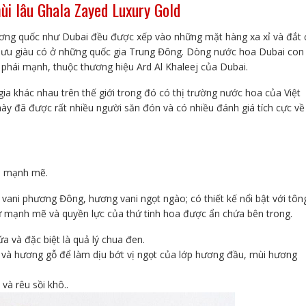
i lâu Ghala Zayed Luxury Gold
ơng quốc như Dubai đều được xếp vào những mặt hàng xa xỉ và đắt 
ng lưu giàu có ở những quốc gia Trung Đông. Dòng nước hoa Dubai con
hái mạnh, thuộc thương hiệu Ard Al Khaleej của Dubai.
ia khác nhau trên thế giới trong đó có thị trường nước hoa của Việt
y đã được rất nhiều người săn đón và có nhiều đánh giá tích cực về
và mạnh mẽ.
ani phương Đông, hương vani ngọt ngào; có thiết kế nổi bật với tôn
ự mạnh mẽ và quyền lực của thứ tinh hoa được ẩn chứa bên trong.
 và đặc biệt là quả lý chua đen.
g và hương gỗ để làm dịu bớt vị ngọt của lớp hương đầu, mùi hương
và rêu sồi khô..