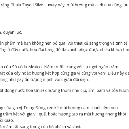
rắng Ghala Zayed Silve Luxury này, mùi hương mà ai đi qua cũng lưu
, quyền lực.
n phẩm mà bạn không nên bỏ qua, với thiết kế sang trọng và tinh tế
dừng ở đấy nước hoa đại bàng đỏ đã chinh phục được nhiều khách hà
 của Sô cô la Mexico, Nấm truffle cùng với sự ngọt ngào trầm
 của cây hoắc hương kết hợp cùng gia vị cùng với vani. Điều này đ
 cũng như gây ấn tượng mạnh với người đối diện.
ột dòng nước hoa Unisex hương thơm nhẹ dịu, ấm, bám và tỏa hươn
g của gia vị Trung Đông xen kẻ mùi hương cam chanh lên men.
trầm kết với gia vị, quế, hoắc hương tạo ra mùi hương nhang khói
ồi Giáo.
ầm ấm rất sang trọng của hổ phách và vani.