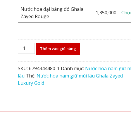
Nước hoa đại bàng đỏ Ghala
1,350,000
Chọ
Zayed Rouge
Nước
Thêm vào giỏ hàng
hoa
nam
giữ
SKU:
6794344480-1
Danh mục:
Nước hoa nam giữ m
mùi
lâu
Thẻ:
Nước hoa nam giữ mùi lâu Ghala Zayed
lâu
Luxury Gold
Ghala
Zayed
Luxury
Gold
số
lượng