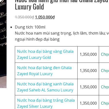
Luxury Gold
Giá
Giá
1.350.000
₫
1.050.000
₫
gốc
hiện
Dung tích: 100ml
là:
tại
Nước hoa nam mùi sang trọng, lịch lãm, thơm lâu; v
1.350.000₫.
là:
ngoại hình đẹp đại bàng
1.050.000₫.
Nước hoa đại bàng vàng Ghala
1,350,000
Chọ
Zayed Luxury Gold
Nước hoa đại bàng đen Ghala
1,350,000
Chọ
Zayed Royal Luxury
Nước hoa đại bàng xanh Ghala
1,350,000
Chọ
Zayed Saheb AL Samou Luxury
Nước hoa đại bàng trắng Ghala
1,350,000
Chọ
Zayed Silver Luxury