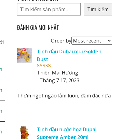
Tìm kiếm
ĐÁNH GIÁ MỚI NHẤT
Order
Order by
ới
reviews
Tinh dầu Dubai mùi Golden
by
Dust
n
Thiên Mai Hương
Rated
5
out
of 5
Tháng 7 17, 2023
n
Thơm ngọt ngào lắm luôn, đậm đặc nữa
n
Tinh dầu nước hoa Dubai
n
Supreme Amber 20ml