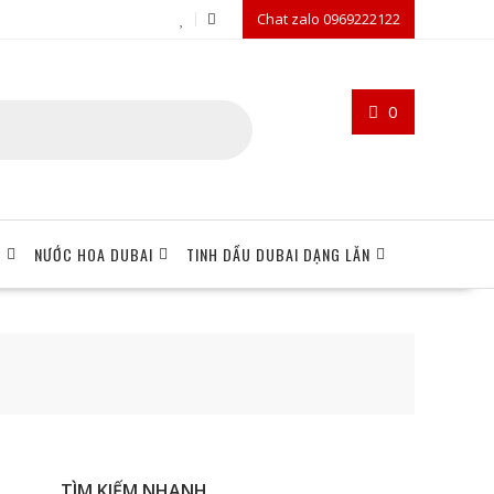
Chat zalo 0969222122
0
I
NƯỚC HOA DUBAI
TINH DẦU DUBAI DẠNG LĂN
TÌM KIẾM NHANH