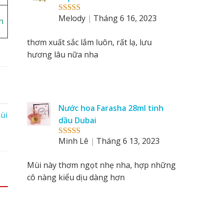
Melody
Tháng 6 16, 2023
Rated
5
out
n
of 5
thơm xuất sắc lắm luôn, rất lạ, lưu
hương lâu nữa nha
Nước hoa Farasha 28ml tinh
ùi
dầu Dubai
Minh Lê
Tháng 6 13, 2023
Rated
5
out
of 5
Mùi này thơm ngọt nhẹ nha, hợp những
cô nàng kiểu dịu dàng hơn