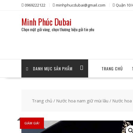
Skip
0969222122
minhphucdubai@gmail.com
Quận 10
to
content
Minh Phúc Dubai
Chọn mặt gửi vàng, chọn thương hiệu gửi tin yêu
DANH MỤC SẢN PHẨM
TRANG CHỦ
Trang chủ
/
Nước hoa nam giữ mùi lâu
/ Nước hoa 
GIẢM GIÁ!