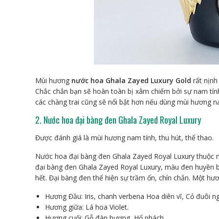
Mùi hương
nước hoa Ghala Zayed Luxury Gold
rất nịnh
Chắc chắn bạn sẽ hoàn toàn bị xâm chiếm bởi sự nam tí
các chàng trai cũng sẽ nổi bật hơn nếu dùng mùi hương n
2. Nước hoa đại bàng đen Ghala Zayed Royal Luxury
Được đánh giá là mùi hương nam tính, thu hút, thể thao.
Nước hoa đại bàng đen Ghala Zayed Royal Luxury thuộc 
đại bàng đen Ghala Zayed Royal Luxury, màu đen huyền b
hết. Đại bàng đen thể hiện sự trầm ổn, chín chắn. Một 
Hương Đầu: Iris, chanh verbena Hoa diên vĩ, Cỏ đuôi n
Hương giữa: Lá hoa Violet.
Hương cuối: Gỗ đàn hương, Hổ phách.