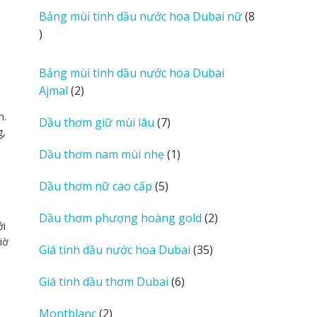
i
sản
Bảng mùi tinh dầu nước hoa Dubai nữ
8
e
phẩm
8
w
sản
s
phẩm
Bảng mùi tinh dầu nước hoa Dubai
2
Ajmal
2
sản
h.
7
Dầu thơm giữ mùi lâu
7
phẩm
g,
sản
1
Dầu thơm nam mùi nhẹ
1
phẩm
sản
5
Dầu thơm nữ cao cấp
5
phẩm
sản
2
Dầu thơm phượng hoàng gold
2
phẩm
ởi
sản
iờ
35
Giá tinh dầu nước hoa Dubai
35
phẩm
sản
6
Giá tinh dầu thơm Dubai
6
phẩm
sản
2
Montblanc
2
phẩm