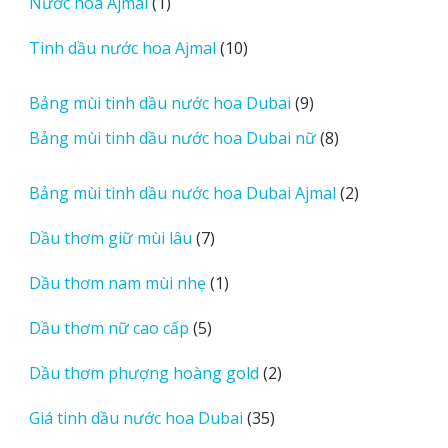
1
Nước hoa Ajmal
1
phẩm
e
sản
r
10
Tinh dầu nước hoa Ajmal
10
phẩm
e
sản
v
phẩm
9
Bảng mùi tinh dầu nước hoa Dubai
9
i
sản
8
Bảng mùi tinh dầu nước hoa Dubai nữ
8
e
phẩm
sản
w
phẩm
2
Bảng mùi tinh dầu nước hoa Dubai Ajmal
2
s
sản
7
Dầu thơm giữ mùi lâu
7
phẩm
sản
1
Dầu thơm nam mùi nhẹ
1
phẩm
sản
5
Dầu thơm nữ cao cấp
5
phẩm
sản
2
Dầu thơm phượng hoàng gold
2
phẩm
sản
35
Giá tinh dầu nước hoa Dubai
35
phẩm
sản