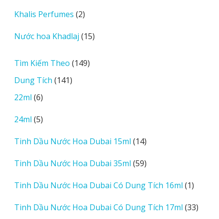
sản
2
Khalis Perfumes
2
phẩm
sản
15
Nước hoa Khadlaj
15
phẩm
sản
phẩm
149
Tìm Kiếm Theo
149
sản
141
Dung Tích
141
phẩm
sản
6
22ml
6
phẩm
sản
5
24ml
5
phẩm
sản
14
Tinh Dầu Nước Hoa Dubai 15ml
14
phẩm
sản
59
Tinh Dầu Nước Hoa Dubai 35ml
59
phẩm
sản
1
Tinh Dầu Nước Hoa Dubai Có Dung Tích 16ml
1
phẩm
sản
33
Tinh Dầu Nước Hoa Dubai Có Dung Tích 17ml
33
phẩm