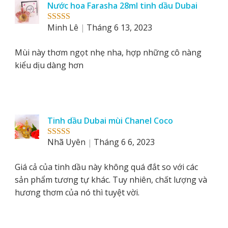
Nước hoa Farasha 28ml tinh dầu Dubai
Minh Lê
Tháng 6 13, 2023
Rated
5
out
of 5
Mùi này thơm ngọt nhẹ nha, hợp những cô nàng
kiểu dịu dàng hơn
Tinh dầu Dubai mùi Chanel Coco
Nhã Uyên
Tháng 6 6, 2023
Rated
5
out
of 5
Giá cả của tinh dầu này không quá đắt so với các
sản phẩm tương tự khác. Tuy nhiên, chất lượng và
hương thơm của nó thì tuyệt vời.