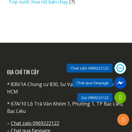
7
Top nước hoa nữ bán chạy
7
phẩm
sản
phẩm
Chat zalo 0969222122
ĐỊA CHỈ TIN CẬY
Chat qua fanpage
* 830/1A Chung cư 830, Sư Vạn Hạnh P.13, Quận 10,
HCM
Gọi 0969222122
* 67A/10 Lộ Trà Văn Khóm 1, Phường 1, TP Bạc Liêu,
Bạc Liêu
–
Chat zalo 0969222122
–
Chat qua fanpage