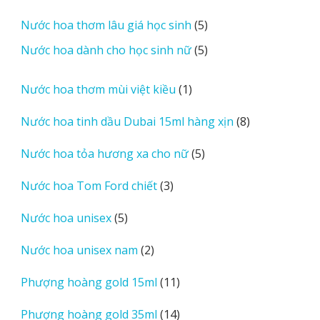
sản
5
Nước hoa thơm lâu giá học sinh
5
phẩm
sản
5
Nước hoa dành cho học sinh nữ
5
phẩm
sản
phẩm
1
Nước hoa thơm mùi việt kiều
1
sản
8
Nước hoa tinh dầu Dubai 15ml hàng xịn
8
phẩm
sản
5
Nước hoa tỏa hương xa cho nữ
5
phẩm
sản
3
Nước hoa Tom Ford chiết
3
phẩm
sản
5
Nước hoa unisex
5
phẩm
sản
2
Nước hoa unisex nam
2
phẩm
sản
11
Phượng hoàng gold 15ml
11
phẩm
sản
14
Phượng hoàng gold 35ml
14
phẩm