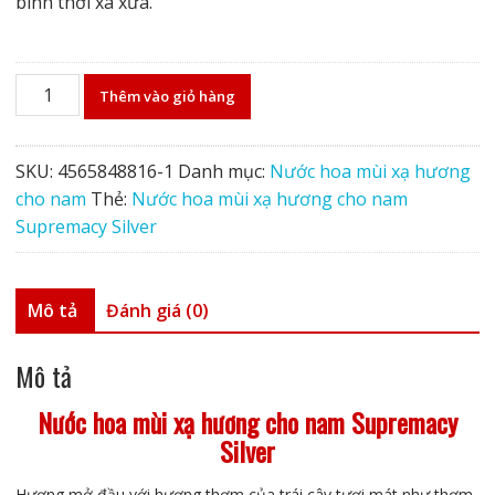
bình thời xa xưa.
Nước
Thêm vào giỏ hàng
hoa
mùi
xạ
SKU:
4565848816-1
Danh mục:
Nước hoa mùi xạ hương
hương
cho nam
Thẻ:
Nước hoa mùi xạ hương cho nam
cho
Supremacy Silver
nam
Supremacy
Silver
Mô tả
Đánh giá (0)
số
lượng
Mô tả
Nước hoa mùi xạ hương cho nam Supremacy
Silver
Hương mở đầu với hương thơm của trái cây tươi mát như thơm,