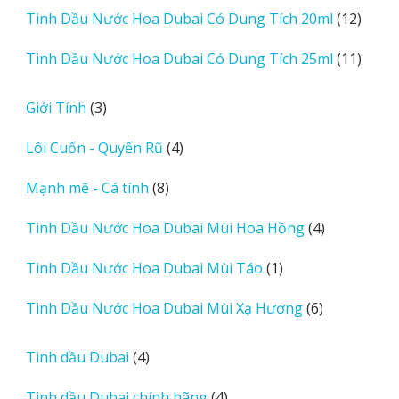
sản
12
Tinh Dầu Nước Hoa Dubai Có Dung Tích 20ml
12
phẩm
sản
11
Tinh Dầu Nước Hoa Dubai Có Dung Tích 25ml
11
phẩm
sản
phẩm
3
Giới Tính
3
sản
4
Lôi Cuốn - Quyến Rũ
4
phẩm
sản
8
Mạnh mẽ - Cá tính
8
phẩm
sản
4
Tinh Dầu Nước Hoa Dubai Mùi Hoa Hồng
4
phẩm
sản
1
Tinh Dầu Nước Hoa Dubai Mùi Táo
1
phẩm
sản
6
Tinh Dầu Nước Hoa Dubai Mùi Xạ Hương
6
phẩm
sản
phẩm
4
Tinh dầu Dubai
4
sản
4
Tinh dầu Dubai chính hãng
4