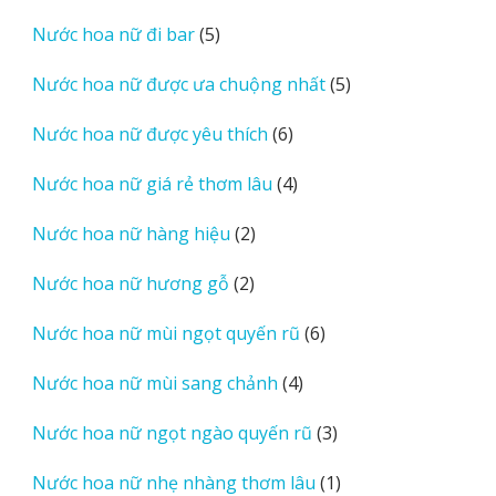
sản
5
Nước hoa nữ đi bar
5
phẩm
sản
5
Nước hoa nữ được ưa chuộng nhất
5
phẩm
sản
6
Nước hoa nữ được yêu thích
6
phẩm
sản
4
Nước hoa nữ giá rẻ thơm lâu
4
phẩm
sản
2
Nước hoa nữ hàng hiệu
2
phẩm
sản
2
Nước hoa nữ hương gỗ
2
phẩm
sản
6
Nước hoa nữ mùi ngọt quyến rũ
6
phẩm
sản
4
Nước hoa nữ mùi sang chảnh
4
phẩm
sản
3
Nước hoa nữ ngọt ngào quyến rũ
3
phẩm
sản
1
Nước hoa nữ nhẹ nhàng thơm lâu
1
phẩm