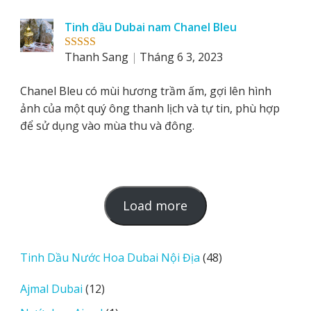
Tinh dầu Dubai nam Chanel Bleu
Thanh Sang
Tháng 6 3, 2023
Rated
5
out
of 5
Chanel Bleu có mùi hương trầm ấm, gợi lên hình
ảnh của một quý ông thanh lịch và tự tin, phù hợp
để sử dụng vào mùa thu và đông.
L
Load more
o
a
d
48
Tinh Dầu Nước Hoa Dubai Nội Địa
48
m
sản
12
Ajmal Dubai
12
o
phẩm
sản
r