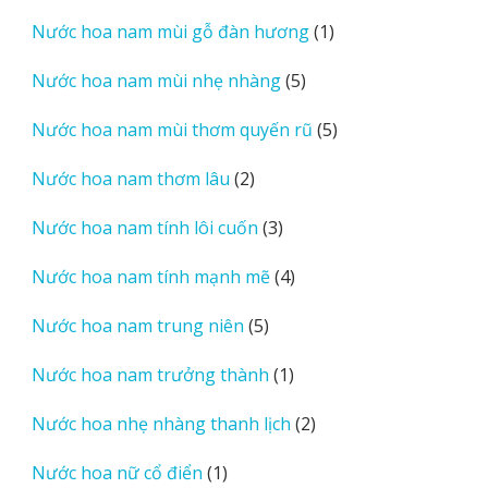
sản
1
Nước hoa nam mùi gỗ đàn hương
1
phẩm
sản
5
Nước hoa nam mùi nhẹ nhàng
5
phẩm
sản
5
Nước hoa nam mùi thơm quyến rũ
5
phẩm
sản
2
Nước hoa nam thơm lâu
2
phẩm
sản
3
Nước hoa nam tính lôi cuốn
3
phẩm
sản
4
Nước hoa nam tính mạnh mẽ
4
phẩm
sản
5
Nước hoa nam trung niên
5
phẩm
sản
1
Nước hoa nam trưởng thành
1
phẩm
sản
2
Nước hoa nhẹ nhàng thanh lịch
2
phẩm
sản
1
Nước hoa nữ cổ điển
1
phẩm