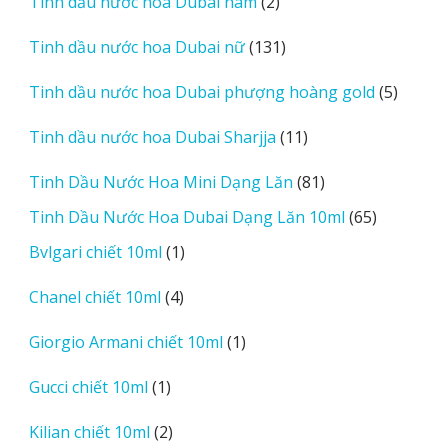
2
Tinh dầu nước hoa Dubai nam
2
sản
131
Tinh dầu nước hoa Dubai nữ
131
phẩm
sản
5
Tinh dầu nước hoa Dubai phượng hoàng gold
5
phẩm
sản
11
Tinh dầu nước hoa Dubai Sharjja
11
phẩm
sản
81
Tinh Dầu Nước Hoa Mini Dạng Lăn
81
phẩm
sản
65
Tinh Dầu Nước Hoa Dubai Dạng Lăn 10ml
65
phẩm
sản
1
Bvlgari chiết 10ml
1
phẩm
sản
4
Chanel chiết 10ml
4
phẩm
sản
1
Giorgio Armani chiết 10ml
1
phẩm
sản
1
Gucci chiết 10ml
1
phẩm
sản
2
Kilian chiết 10ml
2
phẩm