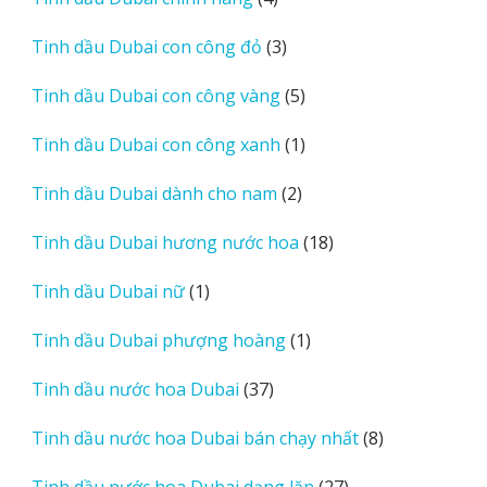
phẩm
sản
3
Tinh dầu Dubai con công đỏ
3
phẩm
sản
5
Tinh dầu Dubai con công vàng
5
phẩm
sản
1
Tinh dầu Dubai con công xanh
1
phẩm
sản
2
Tinh dầu Dubai dành cho nam
2
phẩm
sản
18
Tinh dầu Dubai hương nước hoa
18
phẩm
sản
1
Tinh dầu Dubai nữ
1
phẩm
sản
1
Tinh dầu Dubai phượng hoàng
1
phẩm
sản
37
Tinh dầu nước hoa Dubai
37
phẩm
sản
8
Tinh dầu nước hoa Dubai bán chạy nhất
8
phẩm
sản
27