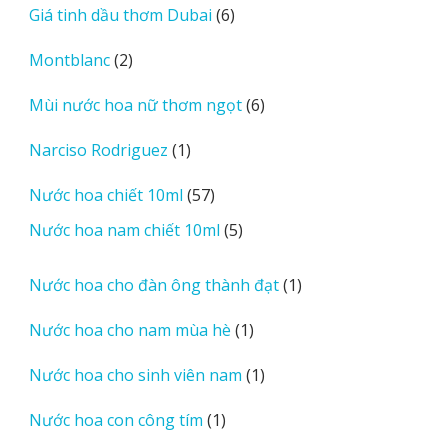
6
Giá tinh dầu thơm Dubai
6
phẩm
sản
2
Montblanc
2
phẩm
sản
6
Mùi nước hoa nữ thơm ngọt
6
phẩm
sản
1
Narciso Rodriguez
1
phẩm
sản
57
Nước hoa chiết 10ml
57
phẩm
sản
5
Nước hoa nam chiết 10ml
5
phẩm
sản
phẩm
1
Nước hoa cho đàn ông thành đạt
1
sản
1
Nước hoa cho nam mùa hè
1
phẩm
sản
1
Nước hoa cho sinh viên nam
1
phẩm
sản
1
Nước hoa con công tím
1
phẩm
sản