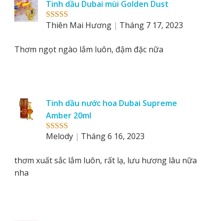
Tinh dầu Dubai mùi Golden Dust
by
Thiên Mai Hương
Tháng 7 17, 2023
Rated
5
out
of 5
Thơm ngọt ngào lắm luôn, đậm đặc nữa
Tinh dầu nước hoa Dubai Supreme
Amber 20ml
Melody
Tháng 6 16, 2023
Rated
5
out
of 5
thơm xuất sắc lắm luôn, rất lạ, lưu hương lâu nữa
nha