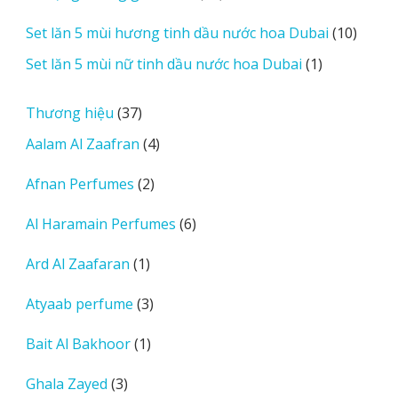
sản
10
Set lăn 5 mùi hương tinh dầu nước hoa Dubai
10
phẩm
sản
1
Set lăn 5 mùi nữ tinh dầu nước hoa Dubai
1
phẩm
sản
phẩm
37
Thương hiệu
37
sản
4
Aalam Al Zaafran
4
phẩm
sản
2
Afnan Perfumes
2
phẩm
sản
6
Al Haramain Perfumes
6
phẩm
sản
1
Ard Al Zaafaran
1
phẩm
sản
3
Atyaab perfume
3
phẩm
sản
1
Bait Al Bakhoor
1
phẩm
sản
3
Ghala Zayed
3
phẩm