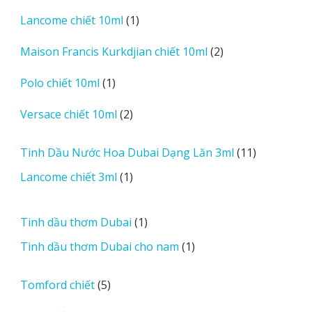
sản
1
Lancome chiết 10ml
1
phẩm
sản
2
Maison Francis Kurkdjian chiết 10ml
2
phẩm
sản
1
Polo chiết 10ml
1
phẩm
sản
2
Versace chiết 10ml
2
phẩm
sản
phẩm
11
Tinh Dầu Nước Hoa Dubai Dạng Lăn 3ml
11
sản
1
Lancome chiết 3ml
1
phẩm
sản
phẩm
1
Tinh dầu thơm Dubai
1
sản
1
Tinh dầu thơm Dubai cho nam
1
phẩm
sản
phẩm
5
Tomford chiết
5
sản