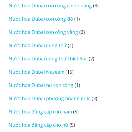
phẩm
3
Nước hoa Dubai con công chính hãng
3
sản
1
Nước hoa Dubai con công đỏ
1
phẩm
sản
6
Nước hoa Dubai con công vàng
6
phẩm
sản
1
Nước hoa Dubai dùng thử
1
phẩm
sản
2
Nước hoa Dubai dùng thử chiết 3ml
2
phẩm
sản
15
Nước hoa Dubai Naseem
15
phẩm
sản
1
Nước hoa Dubai nữ con công
1
phẩm
sản
3
Nước hoa Dubai phượng hoàng gold
3
phẩm
sản
5
Nước hoa đẳng cấp cho nam
5
phẩm
sản
5
Nước hoa đẳng cấp cho nữ
5
phẩm