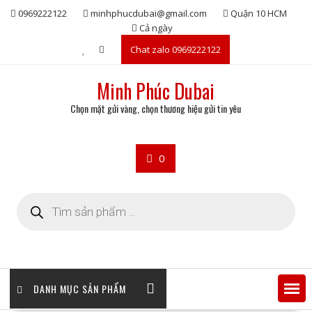
Skip
0969222122
minhphucdubai@gmail.com
Quận 10 HCM
to
Cả ngày
content
Chat zalo 0969222122
Minh Phúc Dubai
Chọn mặt gửi vàng, chọn thương hiệu gửi tin yêu
0
Tìm
kiếm
sản
phẩm
DANH MỤC SẢN PHẨM