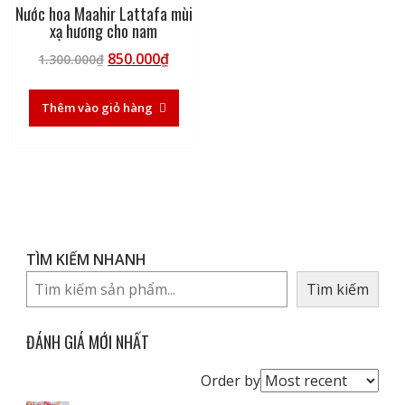
Nước hoa Maahir Lattafa mùi
xạ hương cho nam
Giá
Giá
850.000
₫
1.300.000
₫
gốc
hiện
là:
tại
Thêm vào giỏ hàng
1.300.000₫.
là:
850.000₫.
TÌM KIẾM NHANH
Tìm kiếm
ĐÁNH GIÁ MỚI NHẤT
Order
Order by
reviews