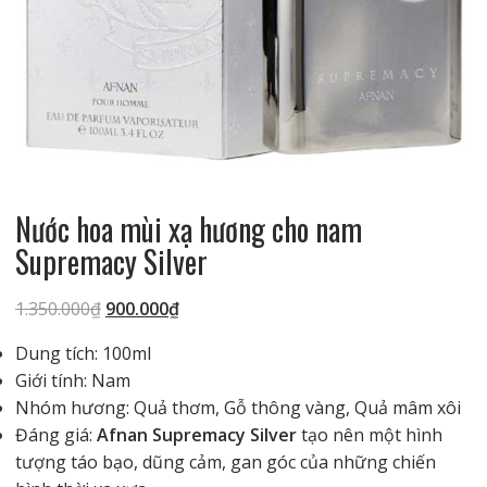
Nước hoa mùi xạ hương cho nam
Supremacy Silver
Giá
Giá
1.350.000
₫
900.000
₫
gốc
hiện
Dung tích: 100ml
là:
tại
Giới tính: Nam
1.350.000₫.
là:
Nhóm hương: Quả thơm, Gỗ thông vàng, Quả mâm xôi
900.000₫.
Đáng giá:
Afnan Supremacy Silver
tạo nên một hình
tượng táo bạo, dũng cảm, gan góc của những chiến