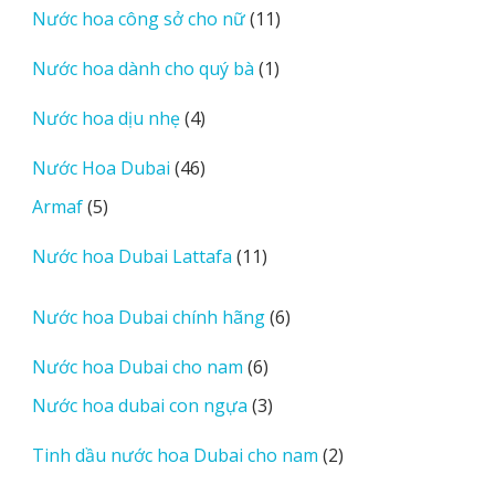
11
Nước hoa công sở cho nữ
11
phẩm
sản
1
Nước hoa dành cho quý bà
1
phẩm
sản
4
Nước hoa dịu nhẹ
4
phẩm
sản
46
Nước Hoa Dubai
46
phẩm
sản
5
Armaf
5
phẩm
sản
11
Nước hoa Dubai Lattafa
11
phẩm
sản
phẩm
6
Nước hoa Dubai chính hãng
6
sản
6
Nước hoa Dubai cho nam
6
phẩm
sản
3
Nước hoa dubai con ngựa
3
phẩm
sản
2
Tinh dầu nước hoa Dubai cho nam
2
phẩm
sản