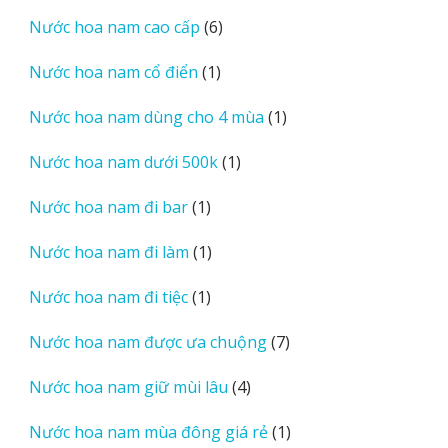
sản
6
Nước hoa nam cao cấp
6
phẩm
sản
1
Nước hoa nam cổ điển
1
phẩm
sản
1
Nước hoa nam dùng cho 4 mùa
1
phẩm
sản
1
Nước hoa nam dưới 500k
1
phẩm
sản
1
Nước hoa nam đi bar
1
phẩm
sản
1
Nước hoa nam đi làm
1
phẩm
sản
1
Nước hoa nam đi tiệc
1
phẩm
sản
7
Nước hoa nam được ưa chuộng
7
phẩm
sản
4
Nước hoa nam giữ mùi lâu
4
phẩm
sản
1
Nước hoa nam mùa đông giá rẻ
1
phẩm