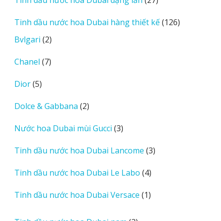
Tinh dầu nước hoa Dubai dạng lăn
27
phẩm
sản
126
Tinh dầu nước hoa Dubai hàng thiết kế
126
phẩm
sản
2
Bvlgari
2
phẩm
sản
7
Chanel
7
phẩm
sản
5
Dior
5
phẩm
sản
2
Dolce & Gabbana
2
phẩm
sản
3
Nước hoa Dubai mùi Gucci
3
phẩm
sản
3
Tinh dầu nước hoa Dubai Lancome
3
phẩm
sản
4
Tinh dầu nước hoa Dubai Le Labo
4
phẩm
sản
1
Tinh dầu nước hoa Dubai Versace
1
phẩm
sản
phẩm